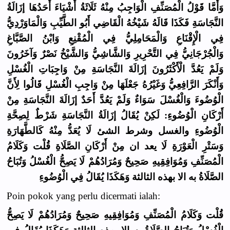
وَأَمَّا قَوْلُ الْمُصَنِّفِ الْوَاجِبُ مِنْهُ ثَلَاثَةُ أَشْيَاءَ أَحَدُهَا إزَالَةُ
النَّجَاسَةِ فَكَذَا قَالَهُ شَيْخُهُ الْقَاضِي أَبُو الطَّيِّبِ وَالْمَاوَرْدِيُّ
فِي الْإِقْنَاعِ وَالْمَحَامِلِيُّ فِي الْمُقْنِعِ وَابْنُ الصَّبَّاغِ
وَالْجُرْجَانِيُّ فِي التَّحْرِيرِ وَالشَّاشِيُّ وَالشَّيْخُ نَصْرٌ وَآخَرُونَ
وَلَمْ يَعُدَّ الْأَكْثَرُونَ إزَالَةَ النَّجَاسَةِ مِنْ وَاجِبَاتِ الْغُسْلِ
وَأَنْكَرَ الرَّافِعِيُّ وَغَيْرُهُ جَعْلَهَا مِنْ وَاجِبِ الْغُسْلِ قَالُوا لِأَنَّ
الْوُضُوءَ وَالْغُسْلَ سَوَاءٌ وَلَمْ يَعُدَّ أَحَدٌ إزَالَةَ النَّجَاسَةِ مِنْ
أَرْكَانِ الْوُضُوءِ: لَكِنْ يُقَالُ إزَالَةُ النَّجَاسَةِ شَرْطٌ لِصِحَّةِ
الْوُضُوءِ والغسل وشرط الشئ لَا يُعَدُّ مِنْهُ كَالطَّهَارَةِ
وَسَتْرِ الْعَوْرَةِ لَا يعد ان مِنْ أَرْكَانِ الصَّلَاةِ قُلْت وَكَلَامُ
الْمُصَنِّفِ وَمُوَافِقِيهِ صَحِيحٌ وَمُرَادُهُمْ لَا يَصِحُّ الْغُسْلُ وَتُبَاحُ
الصَّلَاةُ به الا بهذه الثالثة وَهَكَذَا يُقَالُ فِي الْوُضُوءِ
Poin pokok yang perlu dicermati ialah:
قُلْت وَكَلَامُ الْمُصَنِّفِ وَمُوَافِقِيهِ صَحِيحٌ وَمُرَادُهُمْ لَا يَصِحُّ