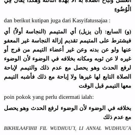
الْغُسْلُ وَتُبَاحُ الصَّلَاةُ به الا بهذه الثالثة وَهَكَذَا يُقَالُ فِي
الْوُضُوءِ
dan berikut kutipan juga dari Kasyifatussajaa :
(و) السابع: (أن يزيل) أي المتيمم (النجاسة أولاً) أي
فيشترط على المتيمم تقديم إزالة النجاسة غير المعفو
عنها ولو عن بدنه وعن غير أعضاء التيمم من فرج أو
غيره لا عن ثوبه ومكانه بخلافه في الوضوء لأن الوضوء
لرفع الحدث وهو يحصل مع عدم ذلك والتيمم لإباحة
الصلاة التابع لها غيرها ولا إباحة مع ذلك فأشبه التيمم
معها التيمم قبل الوقت
poin pokok yang perlu dicermati ialah:
بخلافه في الوضوء لأن الوضوء لرفع الحدث وهو يحصل
مع عدم ذلك
BIKHILAAFIHII FIL WUDHUU`I, LI ANNAL WUDHUU`A