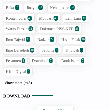
Etika
Jinayat
Kebangsaan
61
48
46
Kontemporer
Motivasi
Lain-Lain
45
45
38
Warits Faro'id
Dokumen PISS-KTB
31
23
Ilmu Tajwid
Nadzar
Hisab Falak
23
22
16
Ilmu Balaghoh
Favorite
Khutbah
10
9
8
Pesantren
Download
eBook Islami
8
7
7
Kitab Digital
6
Show more (+45)
DOWNLOAD