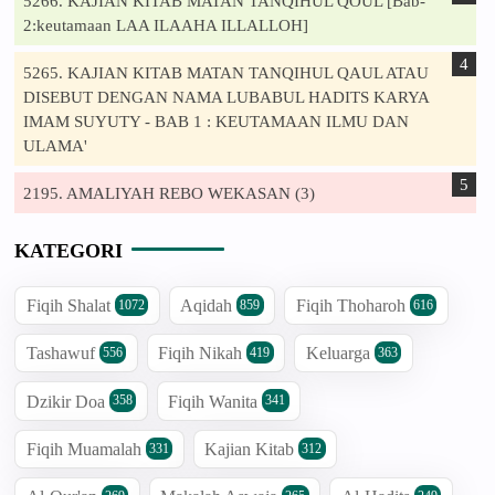
5266. KAJIAN KITAB MATAN TANQIHUL QOUL [Bab-
2:keutamaan LAA ILAAHA ILLALLOH]
5265. KAJIAN KITAB MATAN TANQIHUL QAUL ATAU
DISEBUT DENGAN NAMA LUBABUL HADITS KARYA
IMAM SUYUTY - BAB 1 : KEUTAMAAN ILMU DAN
ULAMA'
2195. AMALIYAH REBO WEKASAN (3)
KATEGORI
Fiqih Shalat
Aqidah
Fiqih Thoharoh
1072
859
616
Tashawuf
Fiqih Nikah
Keluarga
556
419
363
Dzikir Doa
Fiqih Wanita
358
341
Fiqih Muamalah
Kajian Kitab
331
312