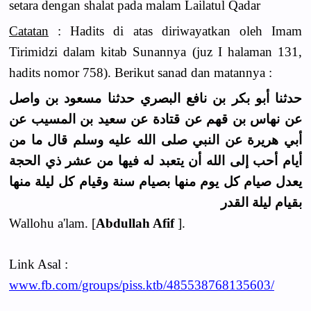
setara dengan shalat pada malam Lailatul Qadar
Catatan
: Hadits di atas diriwayatkan oleh Imam
Tirimidzi dalam kitab Sunannya (juz I halaman 131,
hadits nomor 758). Berikut sanad dan matannya :
حدثنا أبو بكر بن نافع البصري حدثنا مسعود بن واصل
عن نهاس بن قهم عن قتادة عن سعيد بن المسيب عن
أبي هريرة عن النبي صلى الله عليه وسلم قال ما من
أيام أحب إلى الله أن يتعبد له فيها من عشر ذي الحجة
يعدل صيام كل يوم منها بصيام سنة وقيام كل ليلة منها
بقيام ليلة القدر
Wallohu a'lam. [
Abdullah Afif
].
Link Asal :
www.fb.com/groups/piss.ktb/485538768135603/