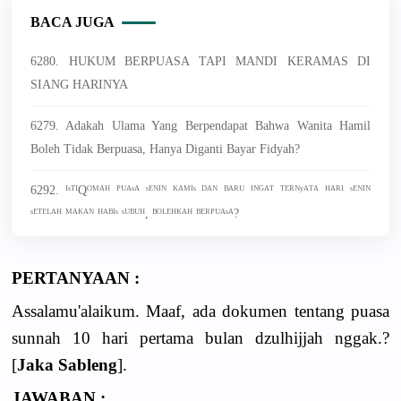
BACA JUGA
6280. HUKUM BERPUASA TAPI MANDI KERAMAS DI
SIANG HARINYA
6279. Adakah Ulama Yang Berpendapat Bahwa Wanita Hamil
Boleh Tidak Berpuasa, Hanya Diganti Bayar Fidyah?
6292. ᴵˢᵀᴵQᴼᴹᴬᴴ ᴾᵁᴬˢᴬ ˢᴱᴺᴵᴺ ᴷᴬᴹᴵˢ ᴰᴬᴺ ᴮᴬᴿᵁ ᴵᴺᴳᴬᵀ ᵀᴱᴿᴺʸᴬᵀᴬ ᴴᴬᴿᴵ ˢᴱᴺᴵᴺ
ˢᴱᵀᴱᴸᴬᴴ ᴹᴬᴷᴬᴺ ᴴᴬᴮᴵˢ ˢᵁᴮᵁᴴ, ᴮᴼᴸᴱᴴᴷᴬᴴ ᴮᴱᴿᴾᵁᴬˢᴬ?
PERTANYAAN :
Assalamu'alaikum. Maaf, ada dokumen tentang puasa
sunnah 10 hari pertama bulan dzulhijjah nggak.?
[
Jaka Sableng
].
JAWABAN :