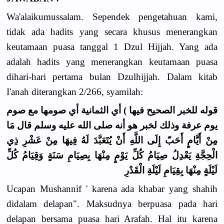
Wa'alaikumussalam. Sependek pengetahuan kami,
tidak ada hadits yang secara khusus menerangkan
keutamaan puasa tanggal 1 Dzul Hijjah. Yang ada
adalah hadits yang menerangkan keutamaan puasa
dihari-hari pertama bulan Dzulhijjah. Dalam kitab
I'anah diterangkan 2/266, syamilah:
قوله للخبر الصحيح فيها ) أي الثمانية أي صومها مع صوم
يوم عرفة وذلك لخبر هو أنه صلى الله عليه وسلم قال
مَا
مِنْ أَيَّامٍ أَحَبّ إِلَى اللَّهِ أَنْ يُتَعَبَّدَ لَهُ فِيهَا مِنْ عَشْرِ ذِي
الْحِجَّةِ يَعْدِلُ صِيَامُ كُلِّ يَوْمٍ مِنْهَا بِصِيَامِ سَنَةٍ وَقِيَامُ كُلِّ
لَيْلَةٍ مِنْهَا بِقِيَامِ لَيْلَةِ الْقَدْرِ
Ucapan Mushannif ' karena ada khabar yang shahih
didalam delapan". Maksudnya berpuasa pada hari
delapan bersama puasa hari Arafah. Hal itu karena