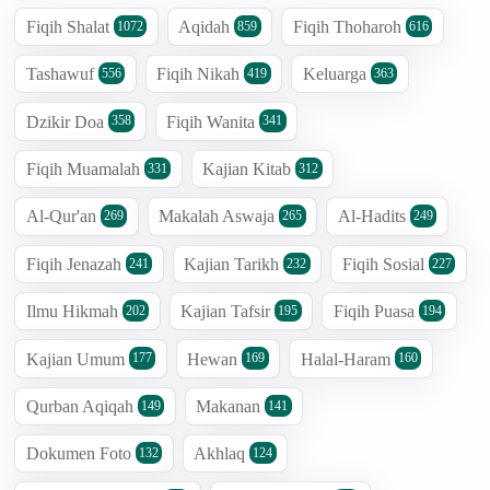
Fiqih Shalat
Aqidah
Fiqih Thoharoh
1072
859
616
Tashawuf
Fiqih Nikah
Keluarga
556
419
363
Dzikir Doa
Fiqih Wanita
358
341
Fiqih Muamalah
Kajian Kitab
331
312
Al-Qur'an
Makalah Aswaja
Al-Hadits
269
265
249
Fiqih Jenazah
Kajian Tarikh
Fiqih Sosial
241
232
227
Ilmu Hikmah
Kajian Tafsir
Fiqih Puasa
202
195
194
Kajian Umum
Hewan
Halal-Haram
177
169
160
Qurban Aqiqah
Makanan
149
141
Dokumen Foto
Akhlaq
132
124