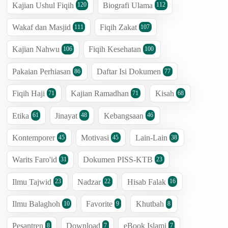
Kajian Ushul Fiqih
Biografi Ulama
120
112
Wakaf dan Masjid
Fiqih Zakat
111
107
Kajian Nahwu
Fiqih Kesehatan
106
100
Pakaian Perhiasan
Daftar Isi Dokumen
86
77
Fiqih Haji
Kajian Ramadhan
Kisah
71
71
68
Etika
Jinayat
Kebangsaan
61
48
46
Kontemporer
Motivasi
Lain-Lain
45
45
38
Warits Faro'id
Dokumen PISS-KTB
31
23
Ilmu Tajwid
Nadzar
Hisab Falak
23
22
16
Ilmu Balaghoh
Favorite
Khutbah
10
9
8
Pesantren
Download
eBook Islami
8
7
7