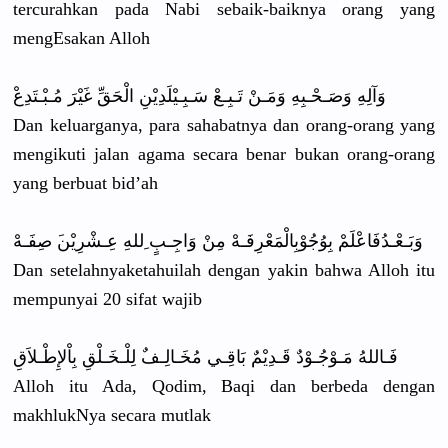
tercurahka
n pada Nabi sebaik-bai
knya orang yang
mengEsakan
Alloh
وَآلِهِ وَصَـحْـبِ
هِ وَمَـنْ تَـبِـعْ سَـبِـيْلَ
دِيْنِ الْحَقِّ غَيْرَ مُـبْـتَدِ
عْ
Dan keluargany
a, para sahabatnya
dan orang-oran
g yang
mengikuti jalan agama secara benar bukan orang-oran
g
yang berbuat bid’ah
وَبَـعْـدُ
فَاعْلَمْ بِوُجُوْبِ
الْمَعْرِف
َـهْ مِنْ وَاجِـبٍ ِللهِ عِـشْرِيْن
َ صِفَـهْ
Dan setelahnya
ketahuilah
dengan yakin bahwa Alloh itu
mempunyai 20 sifat wajib
فَـاللهُ مَـوْجُـوْ
دٌ قَـدِيْمٌ بَاقِـي مُخَـالِـف
ٌ لِلْـخَـلْ
قِ بِاْلإِطْـ
لاَقِ
Alloh itu Ada, Qodim, Baqi dan berbeda dengan
makhlukNya
secara mutlak