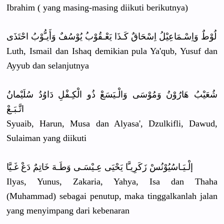
Ibrahim ( yang masing-mas
ing diikuti berikutnya
)
لُوْطٌ وَاِسْـمَا
عِيْلُ اِسْحَاقٌ كَـذَا يَعْـقُوْب
ُ يُوْسُفٌ وَأَيـُّوْ
بُ احْتَذَى
Luth, Ismail dan Ishaq demikian pula Ya'qub, Yusuf dan
Ayyub dan selanjutny
a
شُعَيْبُ هَارُوْنُ وَمُوْسَى وَالْـيَسَ
عْ ذُو الْكِـفْلِ
دَاوُدُ سُلَيْمانُ
اتَّـبَـعْ
Syuaib, Harun, Musa dan Alyasa', Dzulkifli,
Dawud,
Sulaiman yang diikuti
إلْـيَـاسُ
يُوْنُسْ زَكَرِيـَّ
ا يَحْيَى عِـيْسَـى وَطَـهَ خَاتِمٌ دَعْ غَـيَّا
Ilyas, Yunus, Zakaria, Yahya, Isa dan Thaha
(Muhammad)
sebagai penutup, maka tinggalkan
lah jalan
yang menyimpang
dari kebenaran