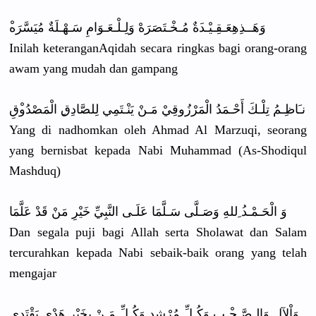
وَهَــذِهِ
عَـقِـيْـد
َةٌ مُـخْـتَصَ
رَهْ وَلِـلْـعَ
ـوَامِ سَـهْـلَةٌ
مُيَسَّرَه
Inilah keterangan
Aqidah secara ringkas bagi orang-oran
g
awam yang mudah dan gampang
نـَاظِـمُ تِلْـكَ أَحْـمَدُ الْمَرْزُو
قِيْ مَـنْ يَنْـتَمِي
لِلصَّادِق
ِ الْمَصْدُو
ْقِ
Yang di nadhomkan oleh Ahmad Al Marzuqi, seorang
yang bernisbat kepada Nabi Muhammad (As-Shodiq
ul
Mashduq)
وَ الْحَـمْـد
ُ ِللهِ وَصَـلَّى سَـلَّمَا عَلَـى النَّبِيِّ
خَيْرِ مَنْ قَدْ عَلَّمَا
Dan segala puji bagi Allah serta Sholawat dan Salam
tercurahka
n kepada Nabi sebaik-bai
k orang yang telah
mengajar
وَاْلآلِ وَالـصَّـح
ْـبِ وَكُـلِّ مُرْشِدِ وَكُـلِّ مَـنْ بِخَيْرِ هَدْيٍ يَقْتَدِي