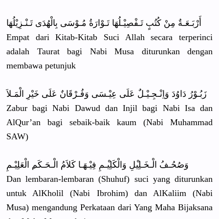
أَرْبَـعَـ
ةٌ مِنْ كُتُبٍ تَـفْصِيْـ
لُهَا تَـوْارَةُ
مُـوْسَى بِالْهُدَى
تَـنْـزِيْ
لُهَا
Empat dari Kitab-Kita
b Suci Allah secara terperinci
adalah Taurat bagi Nabi Musa diturunkan
dengan
membawa petunjuk
زَبُـوْرُ دَاوُدَ وَاِنْـجِـ
يْـلٌ عَلَى عِيْـسَى وَفُـرْقَا
نٌ عَلَى خَيْرِ الْمَـلاَ
Zabur bagi Nabi Dawud dan Injil bagi Nabi Isa dan
AlQur’an bagi sebaik-bai
k kaum (Nabi Muhammad
SAW)
وَصُحُـفُ الْـخَـلِي
ْلِ وَالْكَلِي
ْـمِ فِيْـهَـا كَلاَمُ الْـحَـكَم
ِ الْعَلِيْـ
مِ
Dan lembaran-l
embaran (Shuhuf) suci yang diturunkan
untuk AlKholil (Nabi Ibrohim) dan AlKaliim (Nabi
Musa) mengandung
Perkataan dari Yang Maha Bijaksana