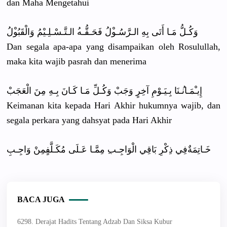
dan Maha Mengetahui
وَكُـلُّ مَـا أَتَى بِهِ الـرَّسُـو
ْلُ فَحَـقُّـه
ُ الـتَّـسْـ
لِـيْمُ وَالْقَبُو
ْلُ
Dan segala apa-apa yang disampaika
n oleh Rosulullah
,
maka kita wajib pasrah dan menerima
إِيـْمَـان
ُـنَا بِـيَـوْمِ
آخِرٍ وَجَبْ وَكُـلِّ مَـا كَـانَ بِـهِ مِنَ الْعَجَبْ
Keimanan kita kepada Hari Akhir hukumnya wajib, dan
segala perkara yang dahsyat pada Hari Akhir
خَـاتِمَةٌ
فِي ذِكْرِ بَاقِي الْوَاجِـب
ِ مِمَّـا عَـلَى مُكَـلَّفٍ
مِنْ وَاجِـبِ
BACA JUGA
6298. Derajat Hadits Tentang Adzab Dan Siksa Kubur