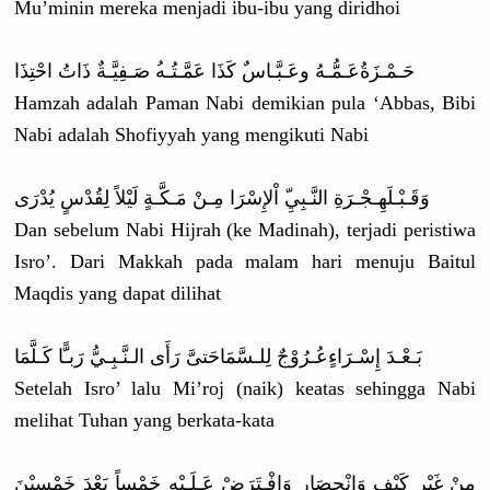
Mu’minin mereka menjadi ibu-ibu yang diridhoi
حَـمْـزَةُ
عَـمُّـهُ وعَـبَّـاس
ٌ كَذَا عَمَّـتُـه
ُ صَـفِيَّـة
ٌ ذَاتُ احْتِذَا
Hamzah adalah Paman Nabi demikian pula ‘Abbas, Bibi
Nabi adalah Shofiyyah yang mengikuti Nabi
وَقَـبْـلَ
هِـجْـرَةِ
النَّـبِيِ
ّ اْلإِسْرَا
مِـنْ مَـكَّـةٍ لَيْلاً لِقُدْسٍ يُدْرَى
Dan sebelum Nabi Hijrah (ke Madinah), terjadi peristiwa
Isro’. Dari Makkah pada malam hari menuju Baitul
Maqdis yang dapat dilihat
بَـعْـدَ إِسْـرَاءٍ
عُـرُوْجٌ لِلـسَّمَا
حَتىَّ رَأَى الـنَّـبِـ
يُّ رَبـًّا كَـلَّمَا
Setelah Isro’ lalu Mi’roj (naik) keatas sehingga Nabi
melihat Tuhan yang berkata-ka
ta
مِنْ غَيْرِ كَيْفٍ وَانْحِصَا
رٍ وَافْـتَرَ
ضْ عَـلَـيْهِ
خَمْساً بَعْدَ خَمْسِيْنَ