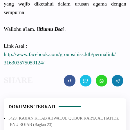
yang wajib diketahui dalam urusan agama dengan
sempurna
Wallohu a'lam. [
Mumu Bsa
].
Link Asal :
http://
www.faceboo
k.com/
groups/
piss.ktb/
permalink/
31630357505
9124/
DOKUMEN TERKAIT
5429. KAJIAN KITAB AHWALUL QUBUR KARYA AL HAFIDZ
IBNU ROJAB (Bagian 23)