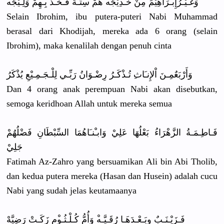
وَغَـيْـرُ
إِبـْرَاهِ
يْمَ مِنْ خَـدِيْجَه
ْ هُمْ سِتَـةٌ فَـخُـذْ بِـهِمْ وَلِـيْجَه
Selain Ibrohim, ibu putera-put
eri Nabi Muhammad
berasal dari Khodijah, mereka ada 6 orang (selain
Ibrohim), maka kenalilah dengan penuh cinta
وَأَرْبَعٌ
مِـنَ اْلإِنـَاث
ِ تُـذْكَـرُ
رِضْـوَانُ
رَبِّـي لِلْـجَـمِ
ـيْعِ يُذْكَرُ
Dan 4 orang anak perempuan Nabi akan disebutkan
,
semoga keridhoan Allah untuk mereka semua
فَـاطِـمَـ
ةُ الزَّهْرَا
ءُ بَعْلُهَا عَلِيْ وَابـْنـَا
هُمَا السِّبْطَا
نِ فَضْلُهُمْ
جَلِيْ
Fatimah Az-Zahro yang bersuamika
n Ali bin Abi Tholib,
dan kedua putera mereka (Hasan dan Husein) adalah cucu
Nabi yang sudah jelas keutamaany
a
فَـزَيْـنَ
ـبٌ وبَـعْـدَه
َـا رُقَـيَّـه
ْ وَأُمُّ كُـلْـثُـو
ْمٍ زَكَـتْ رَضِيَّهْ