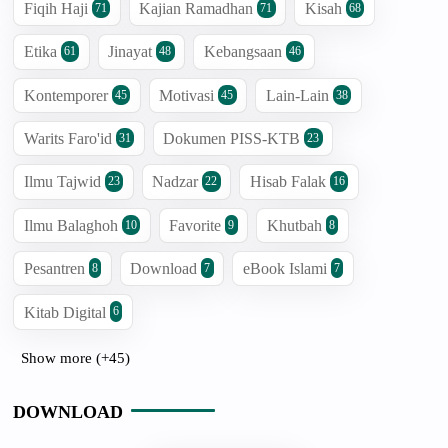
Fiqih Haji
Kajian Ramadhan
Kisah
71
71
68
Etika
Jinayat
Kebangsaan
61
48
46
Kontemporer
Motivasi
Lain-Lain
45
45
38
Warits Faro'id
Dokumen PISS-KTB
31
23
Ilmu Tajwid
Nadzar
Hisab Falak
23
22
16
Ilmu Balaghoh
Favorite
Khutbah
10
9
8
Pesantren
Download
eBook Islami
8
7
7
Kitab Digital
6
Show more (+45)
DOWNLOAD