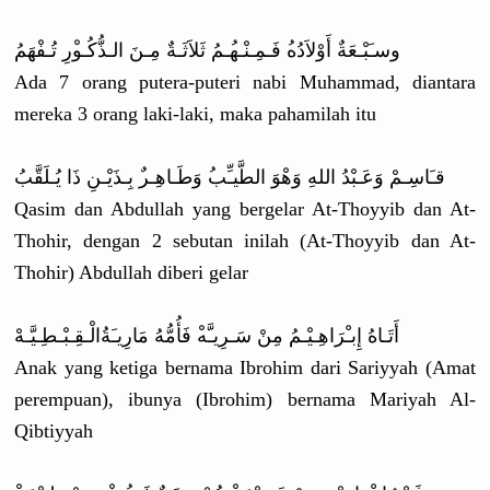
وسـَبْـعَة
ٌ أَوْلاَدُه
ُ فَـمِـنْـه
ُـمُ ثَلاَثَـةٌ
مِـنَ الـذُّكُـو
ْرِ تُـفْهَمُ
Ada 7 orang putera-put
eri nabi Muhammad, diantara
mereka 3 orang laki-laki,
maka pahamilah itu
قـَاسِـمْ وَعَـبْدُ اللهِ وَهْوَ الطَّيـِّب
ُ وَطَـاهِـر
ٌ بِـذَيْـنِ
ذَا يُـلَقَّبُ
Qasim dan Abdullah yang bergelar At-Thoyyib
dan At-
Thohir,
dengan 2 sebutan inilah (At-Thoyyi
b dan At-
Thohir)
Abdullah diberi gelar
أَتَـاهُ إِبـْرَاهِ
ـيْـمُ مِنْ سَـرِيـَّه
ْ فَأُمُّهُ مَارِيـَةُ
الْـقِـبْـ
طِـيَّـهْ
Anak yang ketiga bernama Ibrohim dari Sariyyah (Amat
perempuan)
, ibunya (Ibrohim) bernama Mariyah Al-
Qibtiyy
ah