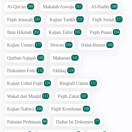
Al-Qur'an
Makalah Aswaja
Al-Hadits
269
265
249
Fiqih Jenazah
Kajian Tarikh
Fiqih Sosial
241
232
227
Ilmu Hikmah
Kajian Tafsir
Fiqih Puasa
202
195
194
Kajian Umum
Hewan
Halal-Haram
177
169
160
Qurban Aqiqah
Makanan
149
141
Dokumen Foto
Akhlaq
132
124
Kajian Ushul Fiqih
Biografi Ulama
120
112
Wakaf dan Masjid
Fiqih Zakat
111
107
Kajian Nahwu
Fiqih Kesehatan
106
100
Pakaian Perhiasan
Daftar Isi Dokumen
86
77