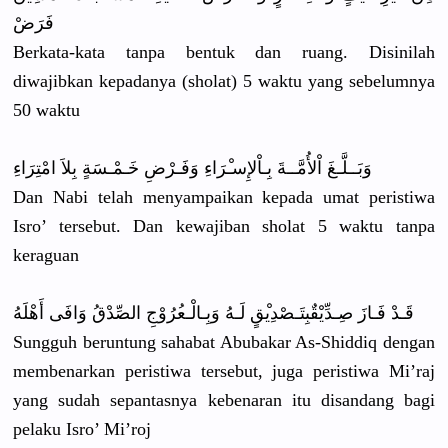
فَرَضْ
Berkata-ka
ta tanpa bentuk dan ruang. Disinilah
diwajibkan
kepadanya (sholat) 5 waktu yang sebelumnya
50 waktu
وَبَــلَّـ
غَ اْلأُمَّــ
ةَ بِـاْلإِسـ
ْرَاءِ وَفَـرْضِ خَـمْـسَةٍ
بِلاَ امْتِرَاءِ
Dan Nabi telah menyampaik
an kepada umat peristiwa
Isro’ tersebut. Dan kewajiban sholat 5 waktu tanpa
keraguan
قَـدْ فَـازَ صِـدِّيْقٌ
بِتَـصْدِي
ْقٍ لَـهُ وَبِـالْـع
ُرُوْجِ الصِّدْقُ وَافَى أَهْلَهُ
Sungguh beruntung sahabat Abubakar As-Shiddiq
dengan
membenarka
n peristiwa tersebut, juga peristiwa Mi’raj
yang sudah sepantasny
a kebenaran itu disandang bagi
pelaku Isro’ Mi’roj