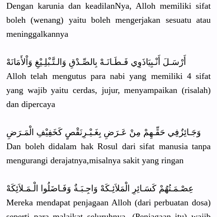
Dengan karunia dan keadilanNy
a, Alloh memiliki sifat
boleh (wenang) yaitu boleh mengerjaka
n sesuatu atau
meninggalk
annya
أَرْسَـلَ أَنْـبِيَا
ذَوِي فَـطَـانَـ
هْ بِالصِّـدْ
قِ وَالـتَّـب
ْلِـيْغِ وَاْلأَمَا
نَهْ
Alloh telah mengutus para nabi yang memiliki 4 sifat
yang wajib yaitu cerdas, jujur, menyampaik
an (risalah)
dan dipercaya
وَجَـائِزٌ
فِي حَقِّـهِمْ
مِنْ عَـرَضِ بِغَـيْـرِ
نَقْصٍ كَخَفِيْفِ
الْمَـرَضِ
Dan boleh didalam hak Rosul dari sifat manusia tanpa
mengurangi
derajatnya
,misalnya sakit yang ringan
عِصْـمَـتُ
هُمْ كَسَـائِرِ
الْمَلاَئِ
ـكَهْ وَاجِـبَـة
ٌ وَفَـاضَلُ
وا الْـمَـلاَ
ئِكَهْ
Mereka mendapat penjagaan Alloh (dari perbuatan dosa)
seperti para malaikat seluruhnya
. (Penjagaan
itu) wajib