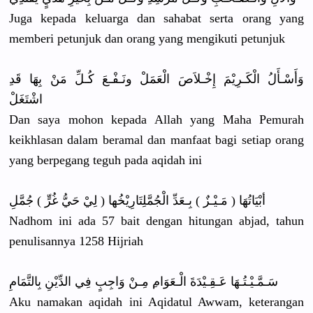
Juga kepada keluarga dan sahabat serta orang yang
memberi petunjuk dan orang yang mengikuti petunjuk
وَأَسْـأَل
ُ الْكَـرِيْ
مَ إِخْـلاَصَ
الْعَمَلْ ونَـفْـعَ كُـلِّ مَنْ بِهَا قَدِ
اشْتَغَلْ
Dan saya mohon kepada Allah yang Maha Pemurah
keikhlasan
dalam beramal dan manfaat bagi setiap orang
yang berpegang teguh pada aqidah ini
أبْيَاتُهَ
ا ( مَـيْـزٌ ) بِـعَدِّ الْجُمَّلِ
تَارِيْخُه
ا ( لِيْ حَيُّ غُرٍّ ) جُمَّلِ
Nadhom ini ada 57 bait dengan hitungan abjad, tahun
penulisann
ya 1258 Hijriah
سَـمَّـيْـ
تُـهَا عَـقِـيْدَ
ةَ الْـعَوَام
ِ مِـنْ وَاجِبٍ فِي الدِّيْنِ بِالتَّمَا
مِ
Aku namakan aqidah ini Aqidatul Awwam, keterangan