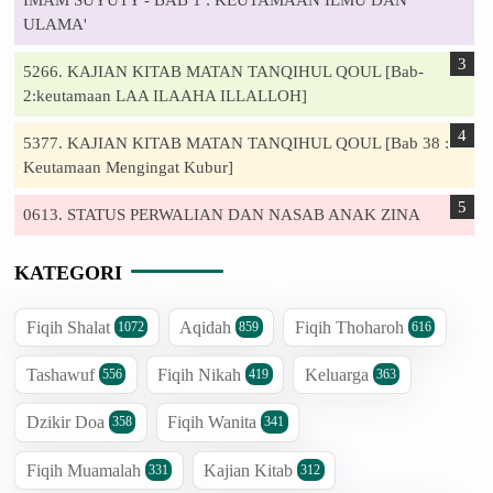
IMAM SUYUTY - BAB 1 : KEUTAMAAN ILMU DAN
ULAMA'
5266. KAJIAN KITAB MATAN TANQIHUL QOUL [Bab-
2:keutamaan LAA ILAAHA ILLALLOH]
5377. KAJIAN KITAB MATAN TANQIHUL QOUL [Bab 38 :
Keutamaan Mengingat Kubur]
0613. STATUS PERWALIAN DAN NASAB ANAK ZINA
KATEGORI
Fiqih Shalat
Aqidah
Fiqih Thoharoh
1072
859
616
Tashawuf
Fiqih Nikah
Keluarga
556
419
363
Dzikir Doa
Fiqih Wanita
358
341
Fiqih Muamalah
Kajian Kitab
331
312