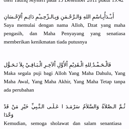
oleh Taufiq Mysteri pada 15 Desember 2011 pukul 19:42
أَبـْـدَأُ
بِـاسْمِ اللهِ وَالـرَّحْ
ـمَنِ وَبِـالـرَ
ّحِـيـْمِ دَائِـمِ اْلإِحْـسَ
انِ
Saya memulai dengan nama Alloh, Dzat yang maha
pengasih, dan Maha Penyayang yang senatiasa
memberikan
kenikmatan
tiada putusnya
فَالْـحَـم
ْـدُ ِللهِ الْـقَدِيْ
مِ اْلأَوَّلِ
اْلآخِـرِ الْـبَـاقِ
ـيْ بِلاَ تَـحَـوُّل
Maka segala puji bagi Alloh Yang Maha Dahulu, Yang
Maha Awal, Yang Maha Akhir, Yang Maha Tetap tanpa
ada perubahan
ثُـمَّ الـصَّلاَة
ُ وَالسَّلاَ
مُ سَرْمَـدَ ا عَـلَـى الـنَّـبِي
ِّ خَيْرِ مَنْ قَدْ
وَحَّدَا
Kemudian, semoga sholawat dan salam senantiasa