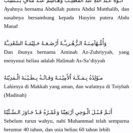
أَبـُوْهُ عَـبْدُ اللهِ عَبْدُ الْمُطَّلِ
ـبْ وَهَـاشِمٌ
عَبْـدُ مَنَافٍ يَـنْـتَسِ
بْ
Ayahnya bernama Abdullah putera Abdul Mutthalib,
dan
nasabnya bersambung
kepada Hasyim putera Abdu
Manaf
وَأُمُّـهُ
آمِـنَـةُ الـزُّهْـر
ِيـَّـهْ أَرْضَـعَـ
هُ حَـلِيْمَـ
ةُ السَّعْدِي
ـَّهْ
Dan ibunya bernama Aminah Az-Zuhriyy
ah, yang
menyusui beliau adalah Halimah As-Sa’diyy
ah
مـَوْلِدُه
ُ بِـمَـكَـة
َ اْلأَمِيْـ
نَـهْ وَفَـاتُـه
ُ بِـطَـيْـب
َةَ الْـمَدِيْ
نَهْ
Lahirnya di Makkah yang aman, dan wafatnya di Toiybah
(Madinah)
أَتَـمَّ قَـبْـلَ الْـوَحِيِ
أرْبَعِيْن
َا وَعُمْـرُه
ُ قَـدْ جَـاوَزَ الـسِّـتِّ
يْنَا
Sebelum turun wahyu, nabi Muhammad telah sempurna
berumur 40 tahun, dan usia beliau 60 tahun lebih