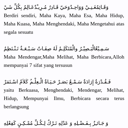
وَقَـائِمٌ
غَـنِـيْ وَوَاحِـدٌ
وَحَيّ قَـادِرٌ مُـرِيـْدٌ
عَـالِمٌ بِكُلِّ شَيْ
Berdiri sendiri, Maha Kaya, Maha Esa, Maha Hidup,
Maha Kuasa, Maha Menghendak
i, Maha Mengetahui
atas
segala sesuatu
سَـمِـيْعٌ
الْبَـصِيْ
ـرُ والْمُتَكَ
لِـمُ لَهُ صِفَـاتٌ سَـبْـعَـة
ٌ تَـنْـتَظِ
مُ
Maha Mendengar,
Maha Melihat, Maha Berbicara,
Alloh
mempunyai 7 sifat yang tersusun
فَـقُـدْرَ
ةٌ إِرَادَةٌ سَـمْـعٌ بَصَـرْ حَـيَـاةٌ الْـعِلْـم
ُ كَلاَمٌ اسْـتَمَرْ
yaitu Berkuasa, Menghendak
i, Mendengar,
Melihat,
Hidup, Mempunyai Ilmu, Berbicara secara terus
berlangsun
g
وَ جَـائـِزٌ بِـفَـضْـل
ِهِ وَ عَدْلِهِ تَـرْكٌ لِـكُـلِّ مُمْـكِـنٍ
كَفِعْلِهِ