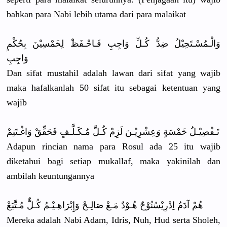
bahkan para Nabi lebih utama dari para malaikat
وَالْـمُسْ
ـتَحِيْلُ ضِدُّ كُـلِّ وَاجِبِ فَـاحْـفَظ
ْ لِخَمْسِيْ
نَ بِحُكْمٍ
وَاجِبِ
Dan sifat mustahil adalah lawan dari sifat yang wajib
maka hafalkanla
h 50 sifat itu sebagai ketentuan yang
wajib
تَـفْصِيْـ
لُ خَمْسَةٍ وَعِشْرِيْ
ـنَ لَزِمْ كُـلَّ مُـكَـلَّـ
فٍ فَحَقِّقْ وَاغْـتَنِ
مْ
Adapun rincian nama para Rosul ada 25 itu wajib
diketahui bagi setiap mukallaf, maka yakinilah dan
ambilah keuntungan
nya
هُمْ آدَمُ اِدْرِيْسُ
نُوْحٌ هُـوْدٌ مَـعْ صَالِـحْ وَإِبْرَاه
ِـيْـمُ كُـلٌّ مُـتَّبَعْ
Mereka adalah Nabi Adam, Idris, Nuh, Hud serta Sholeh,