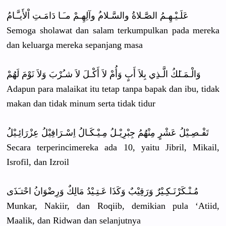
عَلَـيْـهِ
ـمُ الصَّـلاةُ
والسَّـلام
ُ وآلِهِـمْ مـَـا دَامَـتِ اْلأَيـَّـ
امُ
Semoga sholawat dan salam terkumpulk
an pada mereka
dan keluarga mereka sepanjang masa
وَالْـمَـل
َكُ الَّـذِي بِلاَ أَبٍ وَأُمْ لاَ أَكْـلَ لاَ شـُرْبَ وَلاَ نَوْمَ لَهُمْ
Adapun para malaikat itu tetap tanpa bapak dan ibu, tidak
makan dan tidak minum serta tidak tidur
تَفْـصِـيْ
لُ عَشْرٍ مِنْهُمُ جِبْرِيْـل
ُ مِـيْـكَـا
لُ اِسْـرَافِ
يْلُ عِزْرَائِـ
يْلُ
Secara terperinci
mereka ada 10, yaitu Jibril, Mikail,
Isrofil, dan Izroil
مُـنْـكَرْ
نَـكِـيْرٌ
وَرَقِيْبٌ
وَكَذَا عَـتِـيْدُ
مَالِكٌ وَرِضْوَان
ُ احْتـَذَى
Munkar, Nakiir, dan Roqiib, demikian pula ‘Atiid,
Maalik, dan Ridwan dan selanjutny
a