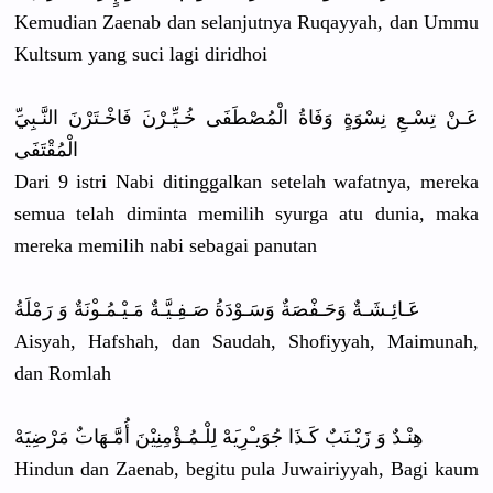
Kemudian Zaenab dan selanjutny
a Ruqayyah, dan Ummu
Kultsum yang suci lagi diridhoi
عَـنْ تِسْـعِ نِسْوَةٍ وَفَاةُ الْمُصْطَف
َى خُـيِّـرْن
َ فَاخْـتَرْ
نَ النَّـبِيَ
الْمُقْتَف
َى
Dari 9 istri Nabi ditinggalk
an setelah wafatnya, mereka
semua telah diminta memilih syurga atu dunia, maka
mereka memilih nabi sebagai panutan
عَـائِـشَـ
ةٌ وَحَـفْصَة
ٌ وَسَـوْدَة
ُ صَـفِـيَّـ
ةٌ مَـيْـمُـو
ْنَةٌ وَ رَمْلَةُ
Aisyah, Hafshah, dan Saudah, Shofiyyah,
Maimunah,
dan Romlah
هِنْـدٌ وَ زَيْـنَبٌ كَـذَا جُوَيـْرِي
َهْ لِلْـمُـؤْ
مِنِيْنَ أُمَّـهَات
ٌ مَرْضِيَهْ
Hindun dan Zaenab, begitu pula Juwairiyya
h, Bagi kaum