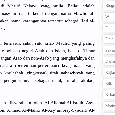
 di Masjid Nabawi yang mulia. Beliau adalah
Biogr
rmasyhur
dan terkenal dengan nama Mawlid al-
Wakaf
takan
nama karanganny
a tersebut sebagai ‘Iqd al-
ar.
Fiqih
Fiqih
i termasuk salah satu kitab Maulid yang paling
Pakai
 ke pelosok negeri Arab dan Islam, baik di Timur
langan Arab dan non-Arab yang menghafaln
ya dan
Dafta
-acar
a (pertemuan
-pertemuan
) keagamaan yang
Kaji
n khulashah (ringkasan
) sirah nabawiyyah
yang
, pengutusan
nya sebagai rasul, hijrah, akhlaq,
Etika
Keba
elah disyarahka
n oleh Al-Allamah
Al-Faqih Asy-
Motiv
in Ahmad Al-Maliki Al-Asy‘ari
Asy-Syadzi
li Al-