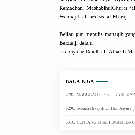
Ramadhan, Mashabihul
Ghurar ‘al
Wahhaj fi al-Isra’ wa al-Mi‘raj.
Beliau pun menulis manaqib yan
Barzanj
i dalam
kitabnya ar-Raudh al-‘Athar fi Ma
BACA JUGA
6290. Sebuah Hikayah Di Hari Asyura 
6316. TENTANG MIMPI IMAM IBN