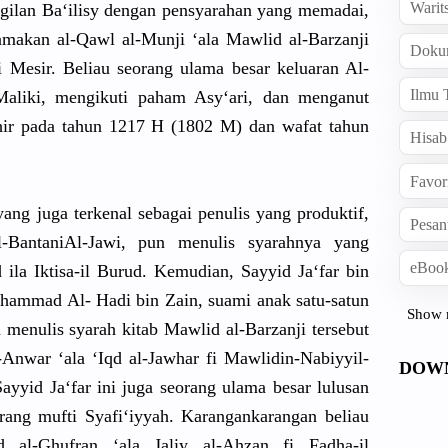
Warit
gilan Ba‘ilisy dengan pensyaraha
n yang memadai,
amakan al-Qawl al-Munji ‘ala Mawlid al-Barzanj
i
Doku
di Mesir. Beliau seorang ulama besar keluaran Al-
Ilmu 
aliki, mengikuti paham Asy‘ari, dan menganut
ahir pada tahun 1217 H (1802 M) dan wafat tahun
Hisab
Favor
yang juga terkenal sebagai penulis yang produktif,
Pesan
Bantani
Al-Jawi, pun menulis syarahnya yang
eBook
ila Iktisa-il Burud. Kemudian, Sayyid Ja‘far bin
uhammad Al- Hadi bin Zain, suami anak satu-satun
Show 
a menulis syarah kitab Mawlid al-Barzanj
i tersebut
-Anwar ‘ala ‘Iqd al-Jawhar fi Mawlidin-N
abiyyil-
DOW
ayyid Ja‘far ini juga seorang ulama besar lulusan
rang mufti Syafi‘iyya
h. Karanganka
rangan beliau
d al-Ghufran
‘ala Jaliy al-Ahzan fi Fadha-il