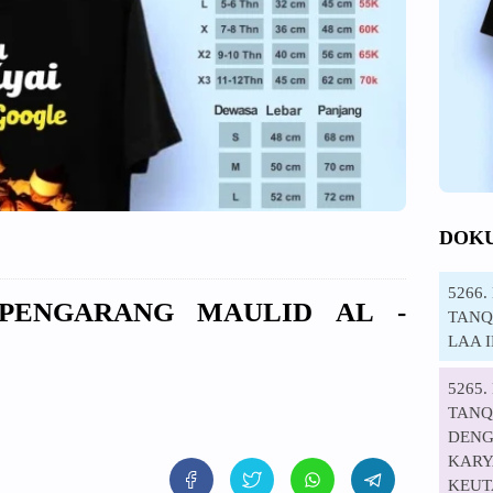
DOK
5266
 PENGARANG MAULID AL -
TANQI
LAA 
5265
TANQ
DENG
KARYA
KEUT