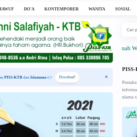
HAWUF
DO'A
KONTEMPORER
WANITA
SOSIAL
Ahlussunnah Wal Jama'
PISS
han
PISS-KTB
dan
Islamuna
👉
Download!
Pustaka
informa
ulama s