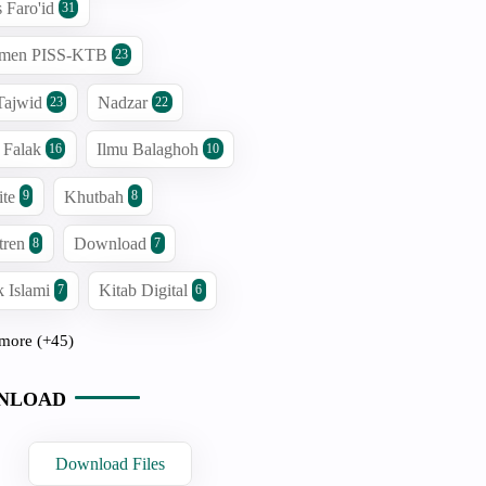
s Faro'id
31
men PISS-KTB
23
Tajwid
Nadzar
23
22
 Falak
Ilmu Balaghoh
16
10
ite
Khutbah
9
8
tren
Download
8
7
 Islami
Kitab Digital
7
6
more (+45)
NLOAD
Download Files