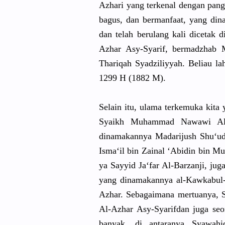
Azhari yang terkenal dengan pang
bagus, dan bermanfaat
, yang din
dan telah berulang kali dicetak 
Azhar Asy-Syarif
, bermadzhab
M
Thariqah Syadziliyy
ah. Beliau l
1299 H (1882 M).
Selain itu, ulama terkemuka kita 
Syaikh Muhammad Nawawi Al-
dinamakann
ya Madarijush
Shu‘ud 
Isma‘il bin Zainal ‘Abidin bin M
ya Sayyid Ja‘far Al-Barzanj
i, jug
yang dinamakann
ya al-Kawkabu
l
Az
har. Sebagaiman
a mertuanya,
S
Al-Azhar Asy-Syarif
dan juga seo
banyak, di antaranya Syawahi