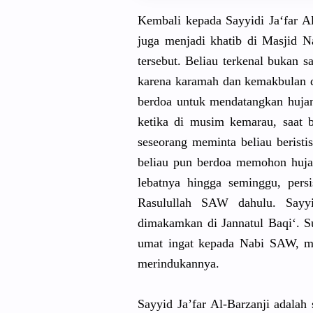
Kembali kepada Sayyidi Ja‘far A
juga menjadi khatib di Masjid 
tersebut. Beliau terkenal bukan s
karena karamah dan kemakbulan
d
berdoa untuk mendatangk
an huja
ketika di musim kemarau, saat 
seseorang meminta beliau beristi
beliau pun berdoa memohon hujan
lebatnya hingga seminggu, pers
Rasulullah
SAW dahulu. Sayyidi
dimakamkan
di Jannatul Baqi‘. S
umat ingat kepada Nabi SAW, 
merindukan
nya.
Sayyid Ja’far Al-Barzanj
i adalah