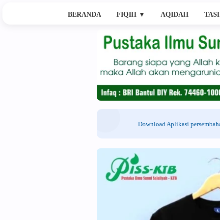
BERANDA
FIQIH
▼
AQIDAH
TAS
Download Aplikasi persemba