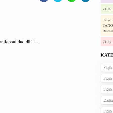
2194
5267
TANQI
Bismil
nji/
maulidud diba'i....
2193
KATE
Fiqih
Fiqih
Fiqih
Dziki
Fiqi