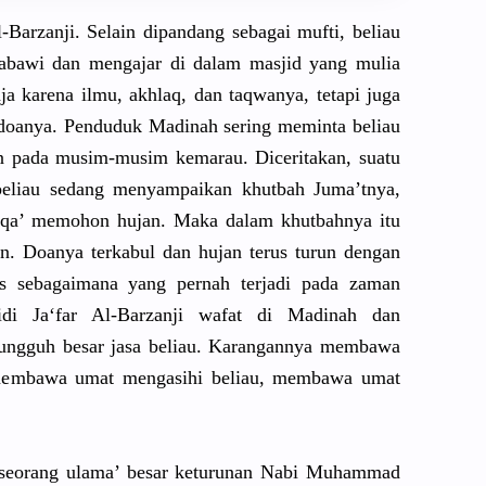
l-Barzanj
i. Selain dipandang sebagai mufti, beliau
Nabawi dan mengajar di dalam masjid yang mulia
aja karena ilmu, akhlaq, dan taqwanya, tetapi juga
oanya. Penduduk Madinah sering meminta beliau
n pada musim-musi
m kemarau. Diceritaka
n, suatu
beliau sedang menyampaik
an khutbah Juma’tnya,
sqa
’ memohon hujan. Maka dalam khutbahnya
itu
. Doanya terkabul dan hujan terus turun dengan
is sebagaiman
a yang pernah terjadi pada zaman
 Ja‘far Al-Barzanj
i wafat di Madinah dan
ungguh besar jasa beliau. Karanganny
a membawa
membawa umat mengasihi beliau, membawa umat
 seorang ulama’ besar keturunan Nabi Muhammad