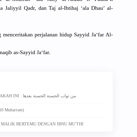
a Jaliyyil Qadr, dan Taj al-Ibtihaj
‘ala Dhau’ al-
g menceritak
an perjalanan
hidup Sayyid Ja‘far Al-
naqib as-Sayyid Ja‘far.
6295. MAQOLAH / QOUL DARI SIAPAKAH INI : من ثواب الحسنة الحسنة بعدها
(10 Muharram)
U MALIK BERTEMU DENGAN IBNU MU'THI