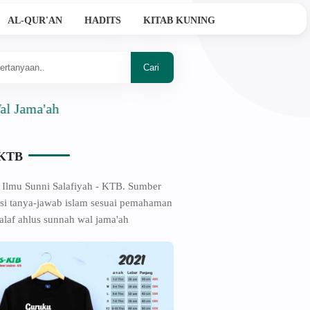
AL-QUR'AN
HADITS
KITAB KUNING
ah
-KTB
 Ilmu Sunni Salafiyah - KTB. Sumber
si tanya-jawab islam sesuai pemahaman
alaf ahlus sunnah wal jama'ah