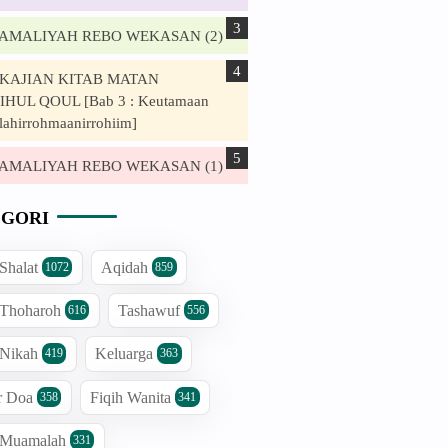
. AMALIYAH REBO WEKASAN (2)
. KAJIAN KITAB MATAN
HUL QOUL [Bab 3 : Keutamaan
lahirrohmaanirrohiim]
. AMALIYAH REBO WEKASAN (1)
GORI
 Shalat
Aqidah
1072
859
 Thoharoh
Tashawuf
616
556
 Nikah
Keluarga
419
363
r Doa
Fiqih Wanita
358
341
h Muamalah
331