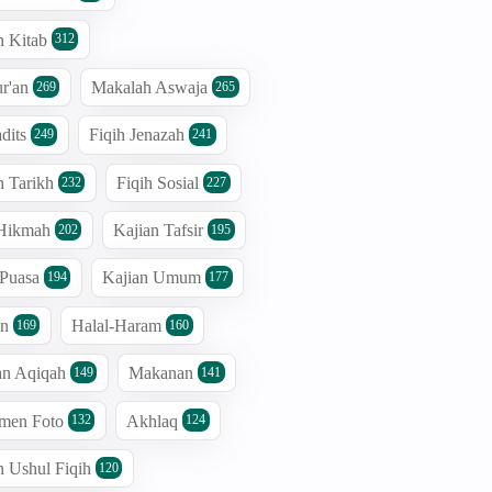
n Kitab
312
r'an
Makalah Aswaja
269
265
dits
Fiqih Jenazah
249
241
n Tarikh
Fiqih Sosial
232
227
 Hikmah
Kajian Tafsir
202
195
 Puasa
Kajian Umum
194
177
an
Halal-Haram
169
160
an Aqiqah
Makanan
149
141
men Foto
Akhlaq
132
124
n Ushul Fiqih
120