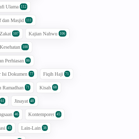
afi Ulama
112
 dan Masjid
111
 Zakat
Kajian Nahwu
107
106
 Kesehatan
100
an Perhiasan
86
r Isi Dokumen
Fiqih Haji
77
71
an Ramadhan
Kisah
71
68
Jinayat
61
48
ngsaan
Kontemporer
46
45
asi
Lain-Lain
45
38