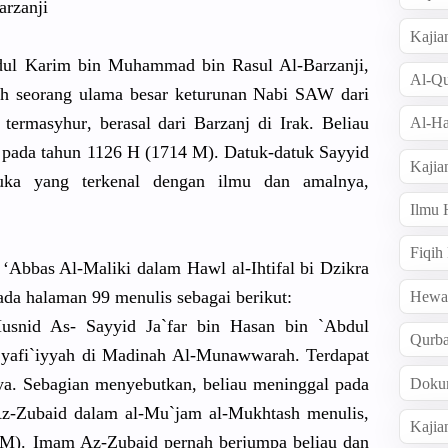
arzanj
i
Kajia
bdul Karim bin Muhammad bin Rasul Al-Barzanj
i,
Al-Qu
ah seorang ulama besar keturunan Nabi SAW dari
 termasyhur
, berasal dari Barzanj di Irak. Beliau
Al-Ha
 pada tahun 1126 H (1714 M). Datuk-datu
k Sayyid
Kajia
uka yang terkenal dengan ilmu dan amalnya,
Ilmu
Fiqih
Abbas Al-Maliki dalam Hawl al-Ihtifal
bi Dzikra
ada halaman 99 menulis sebagai berikut:
Hew
usnid As- Sayyid Ja`far bin Hasan bin `Abdul
Qurb
yafi`iyya
h di Madinah Al-Munawwa
rah. Terdapat
nya. Sebagian menyebutka
n, beliau meninggal pada
Doku
z-Zubaid dalam al-Mu`jam al-Mukhtas
h menulis,
Kajia
 M). Imam Az-Zubaid pernah berjumpa beliau dan