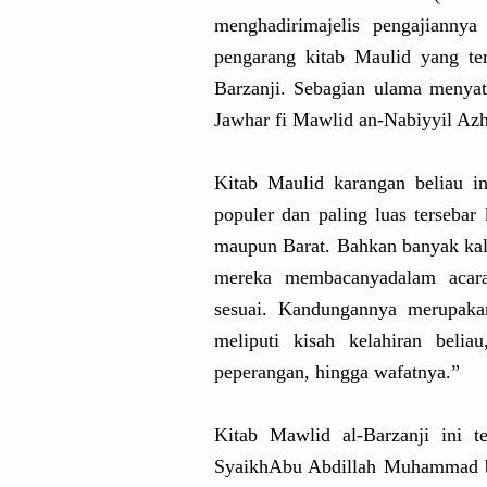
menghadiri
majelis pengajiann
ya
pengarang kitab Maulid yang te
Barzanj
i. Sebagian ulama menya
Jawhar fi Mawlid an-Nabiyyi
l Azh
Kitab Maulid karangan beliau in
populer dan paling luas tersebar
maupun Barat. Bahkan banyak ka
mereka membacanya
dalam acara
sesuai. Kandungann
ya merupaka
meliputi kisah kelahiran beliau
peperangan
, hingga wafatnya.”
Kitab Mawlid al-Barzanj
i ini t
Syaikh
Abu Abdillah Muhammad b