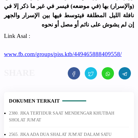
(والإسرار) بها (في موضعه) فيسر في غير ما ذكر إلا في
نافلة الليل المطلقة فيتوسط فيها بين الإسرار والجهر
إن لم يشوش على نائم أو مصل أو نحوه
Link Asal :
www.fb.com/groups/piss.ktb/449465888409558/
DOKUMEN TERKAIT
2380. JIKA TERTIDUR SAAT MENDENGAR KHUTBAH
SHOLAT JUM'AT
2565. JIKA ADA DUA SHALAT JUM'AT DALAM SATU