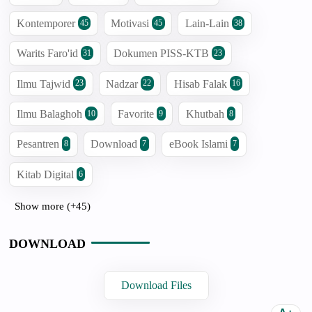
Kontemporer
Motivasi
Lain-Lain
45
45
38
Warits Faro'id
Dokumen PISS-KTB
31
23
Ilmu Tajwid
Nadzar
Hisab Falak
23
22
16
Ilmu Balaghoh
Favorite
Khutbah
10
9
8
Pesantren
Download
eBook Islami
8
7
7
Kitab Digital
6
Show more (+45)
DOWNLOAD
Download Files