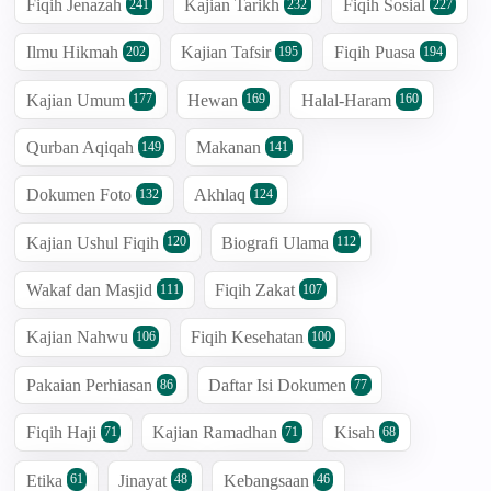
Fiqih Jenazah
Kajian Tarikh
Fiqih Sosial
241
232
227
Ilmu Hikmah
Kajian Tafsir
Fiqih Puasa
202
195
194
Kajian Umum
Hewan
Halal-Haram
177
169
160
Qurban Aqiqah
Makanan
149
141
Dokumen Foto
Akhlaq
132
124
Kajian Ushul Fiqih
Biografi Ulama
120
112
Wakaf dan Masjid
Fiqih Zakat
111
107
Kajian Nahwu
Fiqih Kesehatan
106
100
Pakaian Perhiasan
Daftar Isi Dokumen
86
77
Fiqih Haji
Kajian Ramadhan
Kisah
71
71
68
Etika
Jinayat
Kebangsaan
61
48
46