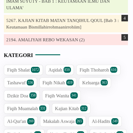
IMAM SUYUTY - BAB 1 : KEUTAMAAN ILMU DAN
ULAMA'
5267. KAJIAN KITAB MATAN TANQIHUL QOUL [Bab 3 :
Keutamaan Bismillahirrohmaanirrohiim]
2194. AMALIYAH REBO WEKASAN (2)
KATEGORI
Fiqih Shalat
Aqidah
Fiqih Thoharoh
1072
859
616
Tashawuf
Fiqih Nikah
Keluarga
556
419
363
Dzikir Doa
Fiqih Wanita
358
341
Fiqih Muamalah
Kajian Kitab
331
312
Al-Qur'an
Makalah Aswaja
Al-Hadits
269
265
249