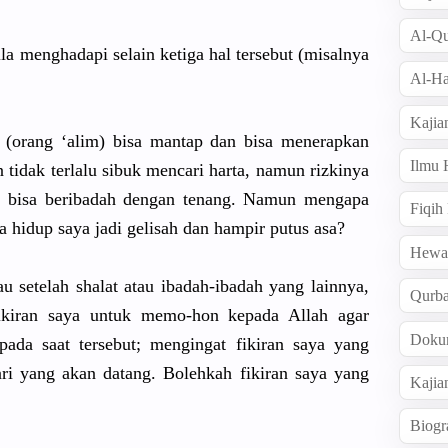
Al-Qu
a menghadapi selain ketiga hal tersebut (misalnya
Al-Ha
Kajia
 (orang ‘alim) bisa mantap dan bisa menerapkan
Ilmu
 tidak terlalu sibuk mencari harta, namun rizkinya
an bisa beribadah dengan tenang. Namun mengapa
Fiqih
gga hidup saya jadi gelisah dan hampir putus asa?
Hew
au setelah shalat atau ibadah-ibadah yang lainnya,
Qurb
fikiran saya untuk memo-hon kepada Allah agar
Doku
ada saat tersebut; mengingat fikiran saya yang
ari yang akan datang. Bolehkah fikiran saya yang
Kajia
Biogr