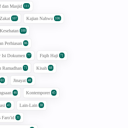
 dan Masjid
111
 Zakat
Kajian Nahwu
107
106
 Kesehatan
100
an Perhiasan
86
r Isi Dokumen
Fiqih Haji
77
71
an Ramadhan
Kisah
71
68
Jinayat
61
48
ngsaan
Kontemporer
46
45
asi
Lain-Lain
45
38
s Faro'id
31