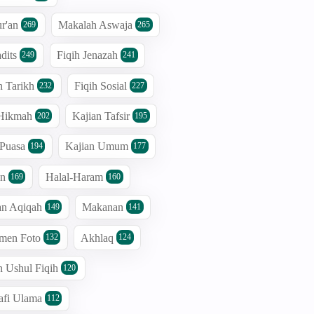
r'an
Makalah Aswaja
269
265
dits
Fiqih Jenazah
249
241
n Tarikh
Fiqih Sosial
232
227
 Hikmah
Kajian Tafsir
202
195
 Puasa
Kajian Umum
194
177
an
Halal-Haram
169
160
an Aqiqah
Makanan
149
141
men Foto
Akhlaq
132
124
n Ushul Fiqih
120
afi Ulama
112