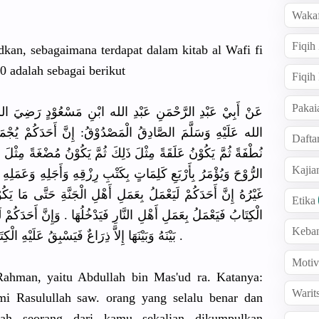
Wakaf
Fiqih
kan, sebagaimana terdapat dalam kitab al Wafi fi
 adalah sebagai berikut
Fiqih
Pakai
عَنْ أَبِيْ عَبْدِ الرَّحْمَنِ عَبْدِ الله ابْنِ مَسْعُوْدٍ رَضِيَ الل
الله عَلَيْهِ وَسَلَّمَ الصَّادِقُ الْمَصْدُوْقُ: إِنَّ أَحَدَكُمْ يُجْمَعُ
Dafta
نُطْفَةً ثُمَّ يَكُوْنُ عَلَقَةً مِثْلَ ذَلِكَ ثُمَّ يَكُوْنُ مُضْغَةً مِثْلَ ذَلِ
Kaji
الرُّوْحَ وَيُؤْمَرُ بِأَرْبَعِ كَلِمَاتٍ بِكَتْبِ رِزْقِهِ وَأَجَلِهِ وَعَمَلِهِ 
غَيْرُهُ إِنَّ أَحَدَكُمْ لَيَعْمَلُ بِعَمَلِ أَهْلِ الْجَنَّةِ حَتَّى مَا يَكُوْنُ
Etika
الْكِتَابُ فَيَعْمَلُ بِعَمَلِ أَهْلِ النَّارِ فَيَدْخُلُهَا . وَإِنَّ أَحَدَكُمْ 
Keba
بَيْنَهُ وَبَيْنَهَا إِلاَّ ذِرَاعٌ فَيَسْبِقُ عَلَيْهِ الْكِتَابُ فَيَعْمَلُ بِعَمَلِ أَهْلِ الْجَنَّةِ فَيَدْخُلُهَا .
Motiv
Rahman, yaitu Abdullah bin Mas'ud ra. Katanya:
Warit
mi Rasulullah saw. orang yang selalu benar dan
lah seorang dari kamu sekalian dikumpulkan