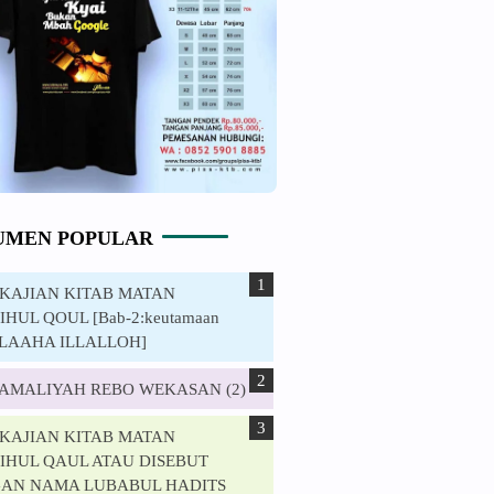
UMEN POPULAR
. KAJIAN KITAB MATAN
HUL QOUL [Bab-2:keutamaan
ILAAHA ILLALLOH]
. AMALIYAH REBO WEKASAN (2)
. KAJIAN KITAB MATAN
IHUL QAUL ATAU DISEBUT
AN NAMA LUBABUL HADITS