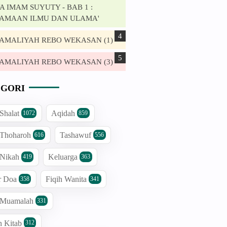
 IMAM SUYUTY - BAB 1 :
AMAAN ILMU DAN ULAMA'
. AMALIYAH REBO WEKASAN (1)
. AMALIYAH REBO WEKASAN (3)
GORI
 Shalat
Aqidah
1072
859
 Thoharoh
Tashawuf
616
556
 Nikah
Keluarga
419
363
r Doa
Fiqih Wanita
358
341
h Muamalah
331
n Kitab
312