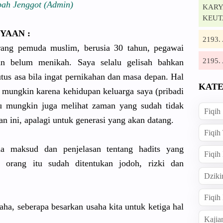
bah Jenggot (Admin)
KARYA
KEUT
YAAN :
2193
rang pemuda muslim, berusia 30 tahun, pegawai
2195
an belum menikah. Saya selalu gelisah bahkan
tus asa bila ingat pernikahan dan masa depan. Hal
KATE
di mungkin karena kehidupan keluarga saya (pribadi
au mungkin juga melihat zaman yang sudah tidak
Fiqih
an ini, apalagi untuk generasi yang akan datang.
Fiqih
a maksud dan penjelasan tentang hadits yang
Fiqih
ap orang itu sudah ditentukan jodoh, rizki dan
Dziki
Fiqi
aha, seberapa besarkan usaha kita untuk ketiga hal
Kajia