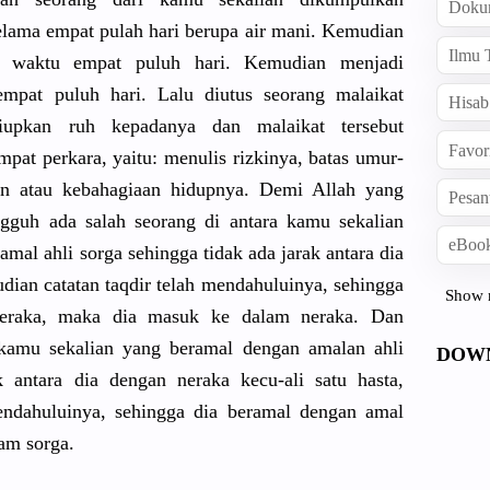
Doku
elama empat pulah hari berupa air mani. Kemudian
Ilmu 
m waktu empat puluh hari. Kemudian menjadi
mpat puluh hari. Lalu diutus seorang malaikat
Hisab
tiupkan ruh kepadanya dan malaikat tersebut
Favor
pat perkara, yaitu: menulis rizkinya, batas umur-
an atau kebahagiaan hidupnya. Demi Allah yang
Pesan
ngguh ada salah seorang di antara kamu sekalian
eBook
mal ahli sorga sehingga tidak ada jarak antara dia
udian catatan taqdir telah mendahuluinya, sehingga
Show 
neraka, maka dia masuk ke dalam neraka. Dan
 kamu sekalian yang beramal dengan amalan ahli
DOW
k antara dia dengan neraka kecu-ali satu hasta,
endahuluinya, sehingga dia beramal dengan amal
am sorga.