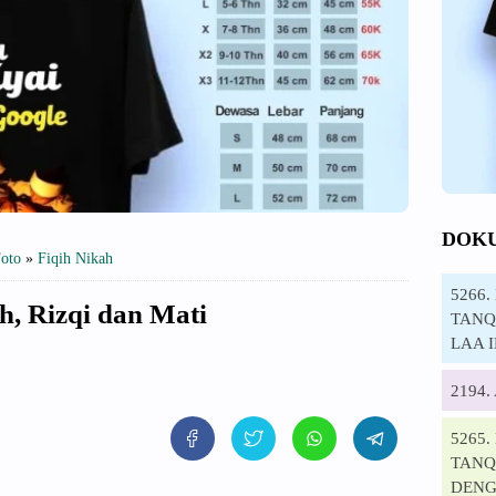
DOK
oto
»
Fiqih Nikah
5266
h, Rizqi dan Mati
TANQI
LAA 
2194
5265
TANQ
DENG