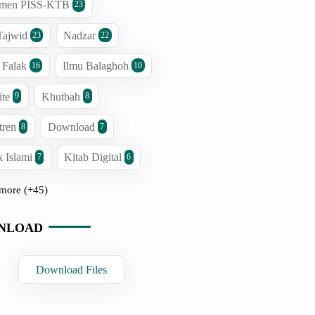
men PISS-KTB
23
Tajwid
Nadzar
23
22
 Falak
Ilmu Balaghoh
16
10
ite
Khutbah
9
8
tren
Download
8
7
 Islami
Kitab Digital
7
6
more (+45)
NLOAD
Download Files