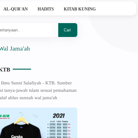
AL-QUR'AN
HADITS
KITAB KUNING
'ah
-KTB
 Ilmu Sunni Salafiyah - KTB. Sumber
si tanya-jawab islam sesuai pemahaman
alaf ahlus sunnah wal jama'ah