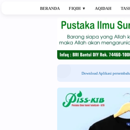
BERANDA
FIQIH
▼
AQIDAH
TAS
Download Aplikasi persemba