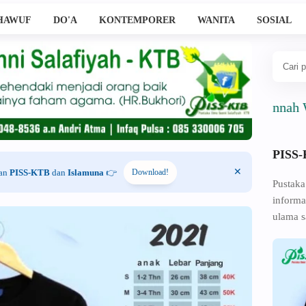
HAWUF
DO'A
KONTEMPORER
WANITA
SOSIAL
Ahlussunnah Wal Jama
PISS
han
PISS-KTB
dan
Islamuna
👉
Download!
Pustaka
informa
ulama s