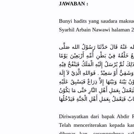
JAWABAN :
Bunyi hadits yang saudara maksud
Syarhil Arbain Nawawi halaman 20
ه عَنْهُ قَالَ حَدَّثَنَا رَسُوْلُ الله صَلَّى
 خَلْقُهُ فِيْ بَطْنِ أُمِّهِ أَرْبَعِيْنَ يَوْمًا
كَ ثُمَّّ يُرْسَلُ إِلَيْهِ الْمَلَكُ فَيَنْفُخُ فِيْهِ
وَشَقِيٌّ أَوْ سَعِيْدٌ . فَوَاللهِ الَّذِيْ لاَ إِلَهَ
 بَيْنَهُ وَبَيْنَهَا إِلاَّ ذِرَاعٌ فَيَسْبِقُ عَلَيْهِ
لَيَعْمَلُ بِعَمَلِ أَهْلِ النَّارِ حَتَّى مَا يَكُوْنُ
Diriwayatkan dari bapak Abdir 
Telah menceriterakan kepada ka
dibenar kan, sesungguhnya sa