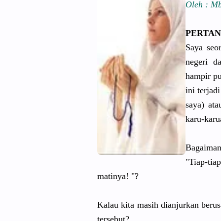
Oleh : M
PERTAN
Saya seo
negeri d
hampir pu
ini terja
saya) at
karu-karu
Bagaiman
"Tiap-ti
matinya! "?
Kalau kita masih dianjurkan berus
tersebut?