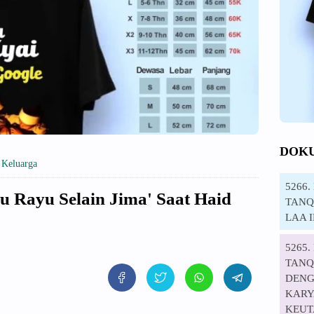
DOK
»
Keluarga
5266
 Rayu Selain Jima' Saat Haid
TANQI
LAA 
5265
TANQ
DENG
KARYA
KEUT