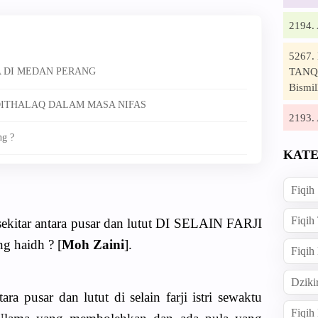
2194
5267
TANQI
 DI MEDAN PERANG
Bismil
 DITHALAQ DALAM MASA NIFAS
2193
ng ?
KATE
Fiqih
Fiqih
ekitar antara pusar dan lutut DI SELAIN FARJI
ng haidh ? [
Moh Zaini
].
Fiqih
Dziki
ra pusar dan lutut di selain farji istri sewaktu
Fiqi