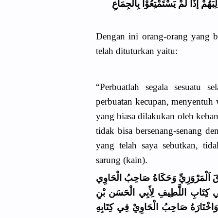
ِبَهُمْ إذَا لَمْ يَسْتَمْتِعُوْا بِالْجِمَاعِ
Dengan ini orang-orang yang b
telah dituturkan yaitu:
“Perbuatlah segala sesuatu s
perbuatan kecupan, menyentuh w
yang biasa dilakukan oleh keba
tidak bisa bersenang-senang d
yang telah saya sebutkan, ti
sarung (kain).
َاقَ اَلْمَرْوَزِيِّ وَحَكَاهُ صَاحِبُ الْحَاوِي
 فِي كِتَابِ اللَّطِيفِ لِأَبِي الْحَسَن بْنِ
 وَاخْتَارَهُ صَاحِبُ الْحَاوِيْ فِي كِتَابِهِ