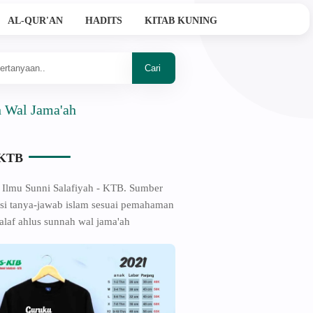
AL-QUR'AN
HADITS
KITAB KUNING
ma'ah
-KTB
 Ilmu Sunni Salafiyah - KTB. Sumber
si tanya-jawab islam sesuai pemahaman
alaf ahlus sunnah wal jama'ah