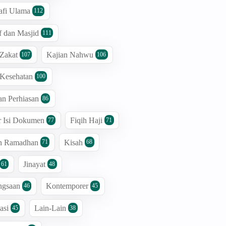
afi Ulama
112
 dan Masjid
111
 Zakat
Kajian Nahwu
107
106
 Kesehatan
100
an Perhiasan
86
r Isi Dokumen
Fiqih Haji
77
71
an Ramadhan
Kisah
71
68
Jinayat
61
48
ngsaan
Kontemporer
46
45
asi
Lain-Lain
45
38