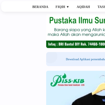
BERANDA
FIQIH
▼
AQIDAH
TAS
Download Aplikasi persemba