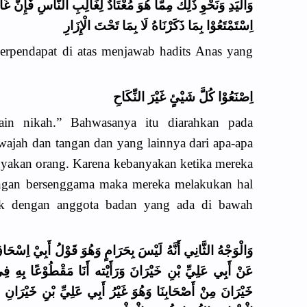
وَالْيَدِ وَنَحْوِ ذَلِكَ مِمَّا هُوَ مُعْتَادٌ لِغَالِبِ النَّاسِ فَإِنَّ غَال
اِسْتَمْتَعُوْا بِمَا ذَكَرْنَاهُ لَا بِمَا تَحْتَ الْإِزَارِ
erpendapat di atas menjawab hadits Anas yang
اِصْنَعُوْا كُلَّ شَيْئٍ غَيْرَ النِّكَاحِ
elain nikah.” Bahwasanya itu diarahkan pada
ajah dan tangan dan yang lainnya dari apa-apa
nyakan orang. Karena kebanyakan ketika mereka
engan bersenggama maka mereka melakukan hal
dak dengan anggota badan yang ada di bawah
وَالْوَجْهُ الثَّانِي أَنَّهُ لَيْسَ بِحَرَامٍ وَهُوَ قَوْلُ أَبِيْ اِسْح
عَنْ أَبِي عَلِيِّ بْنِ خَيْرَانَ وَرَأَيْته أَنَا مَقْطُوْعًا بِهِ
خَيْرَانَ مِنْ أَصْحَابِنَا وَهُوَ غَيْرُ أَبِي عَلِيِّ بْنِ خَيْرَانِ