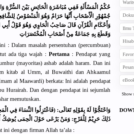
Warit
Doku
جُمْهُوْرِ الْأَصْحَابِ أَنَّهَا حَرَامٌ وَهُوَ الْمَنْصُوْصُ لِلشَّافِعِي
وَأَحْكَامِ الْقُرْآنِ قَالَ صَاحِبُ الْحَاوِي وَهُوَ قَوْلُ أَبِي الْعَ
Ilmu 
وَقَطَعَ بِهِ جَمَاعَةٌ مِنْ أَصْحَابِ الْمُخْتَصَرَاتِ
Hisab
ni : Dalam masalah persentuhan (percumbuan)
utut ada tiga wajah :
Pertama
: Pendapat yang
Favor
jumhur (mayoritas) ashab adalah haram. Dan ini
Pesan
lam kitab al Umm, al Buwaithi dan Ahkaamul
eBook
Imam al Maawardi) berkata: Ini adalah pendapat
u Hurairah. Dan dengan pendapat ini sejumlah
Show 
shar memutuskan.
وَاحْتَجُّوْا لَهُ بِقَوْلِهِ تَعَالَى: (فَاعْتَزِلُوا النِّسَاءَ فِي الْمَحِ
DOW
ذَلِكَ حَرِيْمٌ لِلْفَرْجِ: وَمَنْ يَرْعَى حَوْلَ الْحِمَى يُوشِكُ أ
ini dengan firman Allah ta’ala :