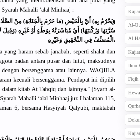
 Ulama yang membolehkan dan ada pula yang
 Syarah Mahalli ‘alal Minhaaj :
Kajia
وَيَحْرُمُ بِهِ) أَيْ بِالْحَيْضِ (مَا حَرُمَ بِالْجَنَابَةِ) مِنْ الصَّلَاة
Al-Qu
سُرَّتِهَا وَرُكْبَتِهَا) أَيْ مُبَاشَرَتُهُ بِوَطْءٍ أَوْ غَيْرِهِ (وَقِيلَ ل
Al-Ha
الْمُصَنِّفُ فِي التَّحْقِيقِ وَغَيْرِهِ،
 yang haram sebab janabah, seperti shalat dan
Kajia
nggota badan antara pusar dan lutut, maksudnya
Ilmu
dengan bersenggama atau lainnya. WAQIILA
 haram kecuali bersenggama. Pendapat ini dipilih
Fiqih
alam kitab At Tahqiq dan lainnya." (Syarh al-
Hew
 Syarah Mahalli ‘alal Minhaaj juz I halaman 115,
Qurb
laman 6, bersama Hasyiyah Qalyubi, maktabah
Doku
Kajia