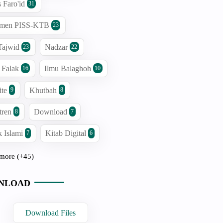
s Faro'id
31
men PISS-KTB
23
Tajwid
Nadzar
23
22
 Falak
Ilmu Balaghoh
16
10
ite
Khutbah
9
8
tren
Download
8
7
 Islami
Kitab Digital
7
6
more (+45)
NLOAD
Download Files