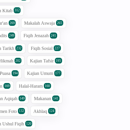
n Kitab
312
r'an
Makalah Aswaja
269
265
dits
Fiqih Jenazah
249
241
n Tarikh
Fiqih Sosial
232
227
 Hikmah
Kajian Tafsir
202
195
 Puasa
Kajian Umum
194
177
an
Halal-Haram
169
160
an Aqiqah
Makanan
149
141
men Foto
Akhlaq
132
124
n Ushul Fiqih
120