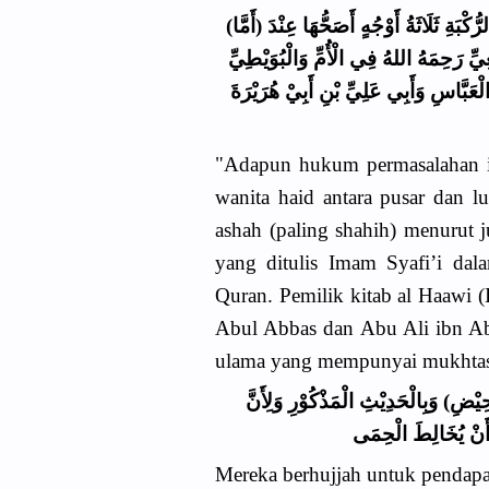
(أَمَّا) حُكْمُ الْمَسْأَلَةِ فَفِي مُبَاشَرَةِ الْحَائِضِ بَيْنَ السُّرَّةِ وَالرُّكْبَةِ ثَلَاثَةُ أَوْجُهٍ أَصَحُّهَا عِنْدَ
ِّ رَحِمَهُ اللهُ فِي الْأُمِّ وَالْبُوَيْطِيِّ
بَّاسِ وَأَبِي عَلِيِّ بْنِ أَبِيْ هُرَيْرَةَ
"Adapun hukum permasalahan i
wanita haid antara pusar dan l
ashah (paling shahih) menurut 
yang ditulis Imam Syafi’i da
Quran. Pemilik kitab al Haawi (
Abul Abbas dan Abu Ali ibn Ab
ulama yang mempunyai mukhta
يْضِ) وَبِالْحَدِيْثِ الْمَذْكُوْرِ وَلِأَنَّ
َنْ يُخَالِطَ الْحِمَى
Mereka berhujjah untuk pendapat 