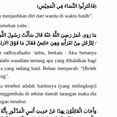
(فَاعْتَزِلُوا النِّسَاءَ فِي الْمَحِيْضِ)
 menjauhkan diri dari wanita di waktu haidh”.
uturkan yaitu :
مَا رَوَى عُمَرُ رَضِيَ اللَّهُ عَنْهُ قَالَ سَأَلْتُ رَسُولَ اللَّهِ صَ
لِلرَّجُلِ مِنْ امْرَأَتِهِ وَهِيَ حَائِضٌ فَقَالَ مَا فَوْقَ الازار /
 radhiyallaahu ‘anhu, berkata : Aku bertanya
alaihi wasallam tentang apa yang dihalalkan bagi
inya yang sedang haid. Beliau menjawab: “(Boleh
ung".
 tersebut adalah harimnya (yang melingkupi)
nggembala di sekitar daerah larangan maka dia
gan tersebut.
وَأَجَابَ الْقَائِلُوْنَ بِهَذَا عَنْ حَدِيثِ أَنَسٍ الْمَذْكُورِ بِأَنَّه