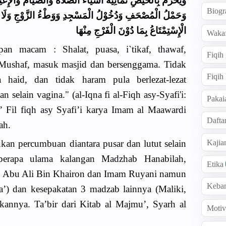
وَيَحَرُمُ بِالْحَيْضِ ثَمَانِيَةُ أَشْيَاءَ اَلصَّلَاةُ وَالصِّيَامُ وَالْإ
Biogr
وَحَمْلُ الْمُصْحَفِ وَدُخُوْلُ الْمَسْجِدِ وَوَطْءُ الزَّوْجِ وَلَا تَ
الْإِسْتِمْتَاعُ بِمَا دُوْنَ الْفَرْجِ مِنْهَا
Wakaf
an macam : Shalat, puasa, i`tikaf, thawaf,
Fiqih
ushaf, masuk masjid dan bersenggama. Tidak
Fiqih
haid, dan tidak haram pula berlezat-lezat
selain vagina." (al-Iqna fi al-Fiqh asy-Syafi'i:
Pakai
’ Fil fiqh asy Syafi’i karya Imam al Maawardi
Dafta
ah.
Kaji
n percumbuan diantara pusar dan lutut selain
beberapa ulama kalangan Madzhab Hanabilah,
Etika
, Abu Ali Bin Khairon dan Imam Ruyani namun
Keba
’) dan kesepakatan 3 madzab lainnya (Maliki,
kannya. Ta’bir dari Kitab al Majmu’, Syarh al
Motiv