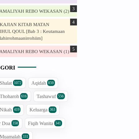
. AMALIYAH REBO WEKASAN (2)
. KAJIAN KITAB MATAN
HUL QOUL [Bab 3 : Keutamaan
lahirrohmaanirrohiim]
. AMALIYAH REBO WEKASAN (1)
GORI
 Shalat
Aqidah
1072
859
 Thoharoh
Tashawuf
616
556
 Nikah
Keluarga
419
363
r Doa
Fiqih Wanita
358
341
h Muamalah
331