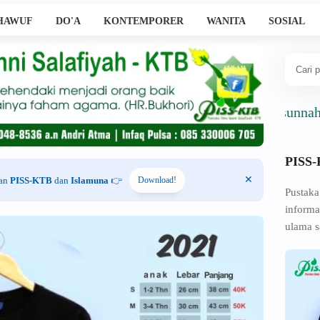
HAWUF
DO'A
KONTEMPORER
WANITA
SOSIAL
Ahlussunnah Wal Ja
PISS
han
PISS-KTB
dan
Islamuna
👉
Download!
Pustaka
informa
ulama s