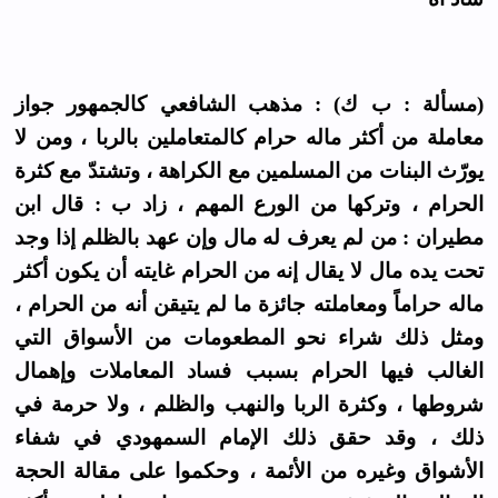
(مسألة : ب ك) : مذهب الشافعي كالجمهور جواز
معاملة من أكثر ماله حرام كالمتعاملين بالربا ، ومن لا
يورّث البنات من المسلمين مع الكراهة ، وتشتدّ مع كثرة
الحرام ، وتركها من الورع المهم ، زاد ب : قال ابن
مطيران : من لم يعرف له مال وإن عهد بالظلم إذا وجد
تحت يده مال لا يقال إنه من الحرام غايته أن يكون أكثر
ماله حراماً ومعاملته جائزة ما لم يتيقن أنه من الحرام ،
ومثل ذلك شراء نحو المطعومات من الأسواق التي
الغالب فيها الحرام بسبب فساد المعاملات وإهمال
شروطها ، وكثرة الربا والنهب والظلم ، ولا حرمة في
ذلك ، وقد حقق ذلك الإمام السمهودي في شفاء
الأشواق وغيره من الأئمة ، وحكموا على مقالة الحجة