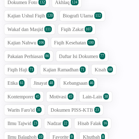
Dokumen Foto
Akhlaq
132
124
Kajian Ushul Fiqih
Biografi Ulama
120
112
Wakaf dan Masjid
Fiqih Zakat
111
107
Kajian Nahwu
Fiqih Kesehatan
106
100
Pakaian Perhiasan
Daftar Isi Dokumen
86
77
Fiqih Haji
Kajian Ramadhan
Kisah
71
71
68
Etika
Jinayat
Kebangsaan
61
48
46
Kontemporer
Motivasi
Lain-Lain
45
45
38
Warits Faro'id
Dokumen PISS-KTB
31
23
Ilmu Tajwid
Nadzar
Hisab Falak
23
22
16
Ilmu Balaghoh
Favorite
Khutbah
10
9
8