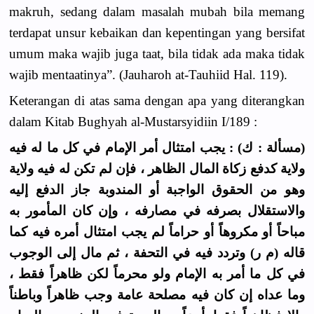
makruh, sedang dalam masalah mubah bila memang
terdapat unsur kebaikan dan kepentingan yang bersifat
umum maka wajib juga taat, bila tidak ada maka tidak
wajib mentaatinya”. (Jauharoh at-Tauhiid Hal. 119).
Keterangan di atas sama dengan apa yang diterangkan
dalam Kitab Bughyah al-Mustarsyidiin I/189 :
(مسألة : ك) : يجب امتثال أمر الإمام في كل ما له فيه
ولاية كدفع زكاة المال الظاهر ، فإن لم تكن له فيه ولاية
وهو من الحقوق الواجبة أو المندوبة جاز الدفع إليه
والاستقلال بصرفه في مصارفه ، وإن كان المأمور به
مباحاً أو مكروهاً أو حراماً لم يجب امتثال أمره فيه كما
قاله (م ر) وتردد فيه في التحفة ، ثم مال إلى الوجوب
في كل ما أمر به الإمام ولو محرماً لكن ظاهراً فقط ،
وما عداه إن كان فيه مصلحة عامة وجب ظاهراً وباطناً