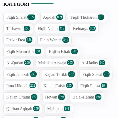
KATEGORI
Fiqih Shalat
Aqidah
Fiqih Thoharoh
1072
859
616
Tashawuf
Fiqih Nikah
Keluarga
556
419
363
Dzikir Doa
Fiqih Wanita
358
341
Fiqih Muamalah
Kajian Kitab
331
312
Al-Qur'an
Makalah Aswaja
Al-Hadits
269
265
249
Fiqih Jenazah
Kajian Tarikh
Fiqih Sosial
241
232
227
Ilmu Hikmah
Kajian Tafsir
Fiqih Puasa
202
195
194
Kajian Umum
Hewan
Halal-Haram
177
169
160
Qurban Aqiqah
Makanan
149
141