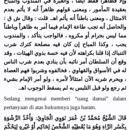
وإلا فظاهراً فقط أيضاً ، والعبرة في المندوب والمباح
بعقيدة المأمور ، ومعنى قولهم ظاهراً أنه لا يأثم بعدم
الامتثال ، ومعنى باطناً أنه يأثم اهـ. قلت : وقال ش ق :
والحاصل أنه تجب طاعة الإمام فيما أمر به ظاهراً وباطناً
مما ليس بحرام أو مكروه ، فالواجب يتأكد ، والمندوب
يجب ، وكذا المباح إن كان فيه مصلحة كترك شرب
التنباك إذا قلنا بكراهته لأن فيه خسة بذوي الهيئات ، وقد
وقع أن السلطان أمر نائبه بأن ينادي بعدم شرب الناس
له في الأسواق والقهاوي ، فخالفوه وشربوا فهم العصاة
، ويحرم شربه الآن امتثالاً لأمره ، ولو أمر الإمام بشيء
ثم رجع ولو قبل التلبس به لم يسقط الوجوب اهـ.
Sedang mengenai memberi “uang damai” dalam
pertanyaan di atas hukumnya juga haram.
قَالَ الشَّيْخُ مُحَمَّدٌ بْنُ عُمَرَ نَوَوِي الْجَاوِيُ: وَأَخْذُ الرِّشْوَةِ
بِكَسْرِ الرَّاءِ وَهُوَ مَا يُعْطِيْهِ الشَّخْصُ لِحَاكِمٍ أَوْ غَيْرِهِ لِيَحْكُمَ