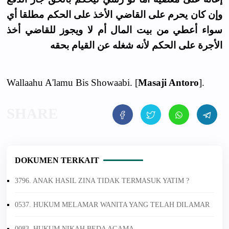
وإن كان يحرم على القاضي الأخذ على الحكم مطلقا أي
سواء أعطي من بيت المال أم لا ويجوز للقاضي أخذ
الأجرة على الحكم لأنه شغله عن القيام بحقه
Wallaahu A'lamu Bis Showaabi. [
Masaji Antoro
].
DOKUMEN TERKAIT
3796. ANAK HASIL ZINA TIDAK TERMASUK YATIM ?
0537. HUKUM MELAMAR WANITA YANG TELAH DILAMAR
0083. HUKUM NIKAH BEDA AGAMA