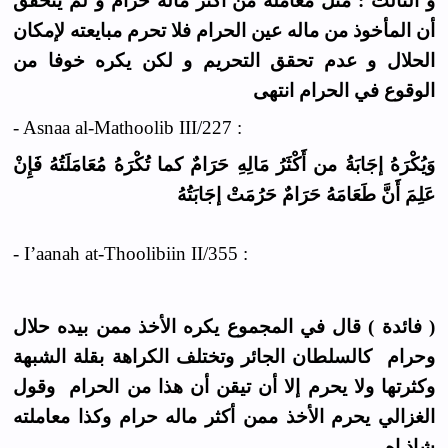
و الثالث : مثل معاملة من أكثر ماله حرام و لم يتحقق
أن المأخوذ من ماله عين الحرام فلا تحرم مبايعته لإمكان
الحلال و عدم تحقق التحريم و لكن يكره خوفا من
الوقوع في الحرام انتهى
- Asnaa al-Mathoolib III/227 :
وَيُكْرَهُ إجَابَةُ من أَكْثَرُ مَالِهِ حَرَامٌ كما تُكْرَهُ مُعَامَلَتُهُ فَإِنْ
عَلِمَ أَنَّ طَعَامَهُ حَرَامٌ حَرُمَتْ إجَابَتُهُ
- I’aanah at-Thoolibiin II/355 :
( فائدة ) قال في المجموع يكره الأخذ ممن بيده حلال
وحرام كالسلطان الجائر وتختلف الكراهة بقلة الشبهة
وكثرتها ولا يحرم إلا أن تيقن أن هذا من الحرام وقول
الغزالي يحرم الأخذ ممن أكثر ماله حرام وكذا معاملته
شاذ اه