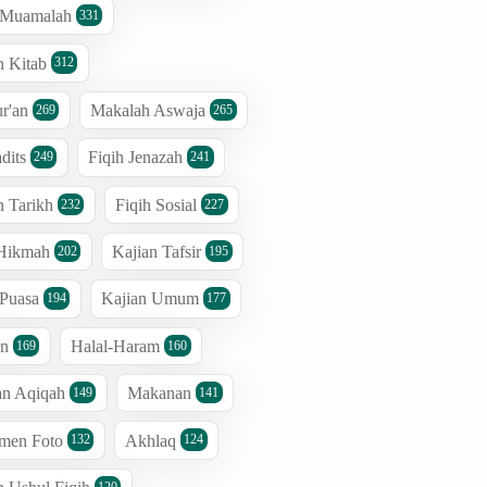
h Muamalah
331
n Kitab
312
r'an
Makalah Aswaja
269
265
dits
Fiqih Jenazah
249
241
n Tarikh
Fiqih Sosial
232
227
 Hikmah
Kajian Tafsir
202
195
 Puasa
Kajian Umum
194
177
an
Halal-Haram
169
160
an Aqiqah
Makanan
149
141
men Foto
Akhlaq
132
124
120