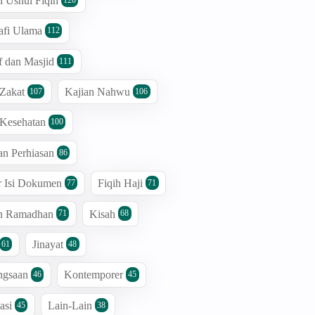
n Ushul Fiqih
afi Ulama
112
 dan Masjid
111
 Zakat
Kajian Nahwu
107
106
 Kesehatan
100
an Perhiasan
86
r Isi Dokumen
Fiqih Haji
77
71
an Ramadhan
Kisah
71
68
Jinayat
61
48
ngsaan
Kontemporer
46
45
asi
Lain-Lain
45
38