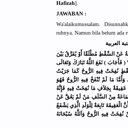
Hafizah
].
JAWABAN :
Wa'alaikumussalam. Disunnah
ruhnya. Namun bila belum ada r
( عَنْ السِّقْطِ مُطْلَقًا أَوْ يُفَرَّقُ بَيْنَ
 فَأَجَابَ ) نَفَعَ اللَّهُ تَبَارَكَ وَتَعَالَى
 سُقْطٍ نُفِخَتْ فِيهِ الرُّوحُ كَمَا جَرَيْتُ
وَأَمَّا مَا لَمْ تُنْفَخْ فِيهِ الرُّوحُ فَهُوَ
ُ عَقِيقَةٌ بِخِلاَفِ مَا نُفِخَتْ فِيهِ فَإِنَّهُ
َمَاعَةٌ مِنْ السَّلَفِ مَنْ لَمْ يَعُقَّ عَنْ
َّ الْعَقِيقَةَ تَابِعَةٌ لِلْوَلَدِ الَّذِي يَشْفَعُ
ْ نُفِخَتْ فِيهِ الرُّوحُ وَاَللَّهُ سُبْحَانَهُ