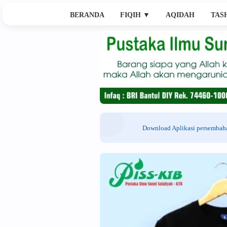
BERANDA
FIQIH
▼
AQIDAH
TAS
Download Aplikasi persemba