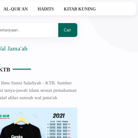
AL-QUR'AN
HADITS
KITAB KUNING
a'ah
-KTB
 Ilmu Sunni Salafiyah - KTB. Sumber
si tanya-jawab islam sesuai pemahaman
alaf ahlus sunnah wal jama'ah