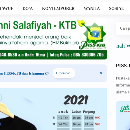
HAWUF
DO'A
KONTEMPORER
WANITA
SOSIAL
Ahlussunnah Wal Jam
PISS
han
PISS-KTB
dan
Islamuna
👉
Download!
Pustaka
informa
ulama s