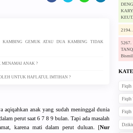
DENG
KARYA
KEUT
2194
U KAMBING GEMUK ATAU DUA KAMBING TIDAK
5267
TANQI
Bismil
AK MENAMAI ANAK ?
KATE
OLEH UNTUK HAFLATUL IMTIHAN ?
Fiqih
Fiqih
 ya aqiqahkan anak yang sudah meninggal dunia
Fiqih
dalam perut saat 6 7 8 9 bulan. Tapi ada masalah
Dziki
amat, karena mati dalam perut duluan. [
Nur