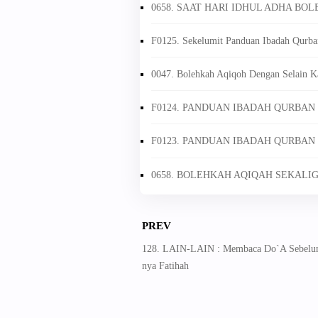
0658. SAAT HARI IDHUL ADHA B
F0125. Sekelumit Panduan Ibadah Qurba
0047. Bolehkah Aqiqoh Dengan Selain 
F0124. PANDUAN IBADAH QURBAN
F0123. PANDUAN IBADAH QURBAN
0658. BOLEHKAH AQIQAH SEKALI
PREV
128. LAIN-LAIN : Membaca Do`A Sebelu
nya Fatihah