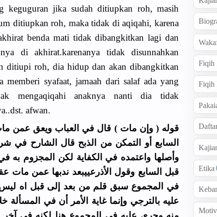
Kajia
g keguguran jika sudah ditiupkan roh, masih
Biogr
lum ditiupkan roh, maka tidak di aqiqahi, karena
akhirat benda mati tidak dibangkitkan lagi dan
Wakaf
nya di akhirat.karenanya tidak disunnahkan
Fiqih
 ditiupi roh, dia hidup dan akan dibangkitkan
sa memberi syafaat, jamaah dari salaf ada yang
Fiqih
dak mengaqiqahi anaknya nanti dia tidak
Pakai
a..dst. afwan.
Dafta
قوله ( وإن مات ) قال في العباب ويعق عمن مات 
السابع أو التمكن من الذبح قال الشارح في شر
Kaji
وأصلها واعتمده في الكفاية لكن المجزوم به في
Etika
قبل السابع وقول الأذرعييبعد ندبها عمن مات عقب
في المجموع سبق قلم من بعد إلى قبل اه ليس ف
Keba
عليه بالترجي وإنما غاية الأمر أن في المسألة 
Motiv
منه وجرى عليه في المجموع هنا لكنه في آخر ا