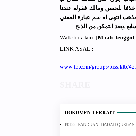
خلافا للحسن ومالك فقوله عندنا
مذهب انتهى اه سم عبارة المغني
بع وبعد التمكن من الذبح
Wallohu a'lam. [
Mbah Jenggot,
LINK ASAL :
www.fb.com/groups/piss.ktb/4
DOKUMEN TERKAIT
F0122. PANDUAN IBADAH QURBAN