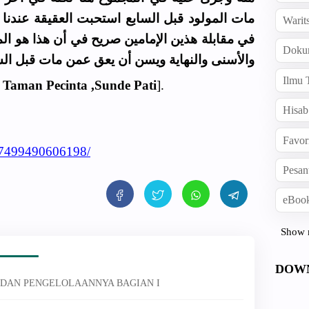
مات المولود قبل السابع استحبت العقيقة عندنا 
Warit
في مقابلة هذين الإمامين صريح في أن هذا هو ال
Doku
والأسنى والنهاية ويسن أن يعق عمن مات قبل السا
Ilmu 
 Taman Pecinta ,Sunde Pati
].
Hisab
Favor
27499490606198/
Pesan
eBook
Show 
DOW
 DAN PENGELOLAANNYA BAGIAN I