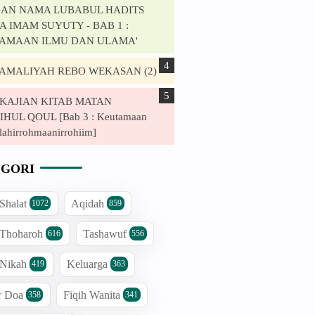
AN NAMA LUBABUL HADITS
 IMAM SUYUTY - BAB 1 :
AMAAN ILMU DAN ULAMA'
. AMALIYAH REBO WEKASAN (2)
. KAJIAN KITAB MATAN
HUL QOUL [Bab 3 : Keutamaan
lahirrohmaanirrohiim]
GORI
 Shalat
Aqidah
1072
859
 Thoharoh
Tashawuf
616
556
 Nikah
Keluarga
419
363
r Doa
Fiqih Wanita
358
341