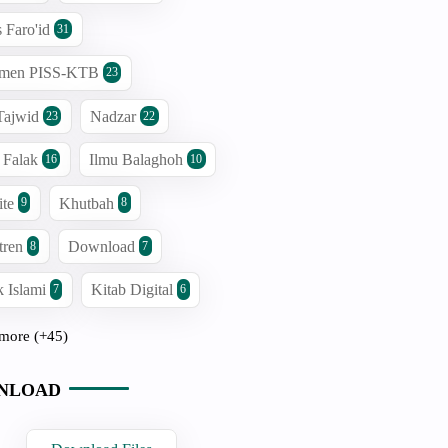
s Faro'id
31
men PISS-KTB
23
Tajwid
Nadzar
23
22
 Falak
Ilmu Balaghoh
16
10
ite
Khutbah
9
8
tren
Download
8
7
 Islami
Kitab Digital
7
6
more (+45)
NLOAD