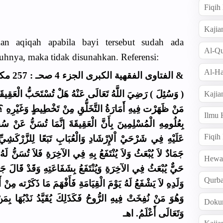
Fiqi
Kajia
kan aqiqah apabila bayi tersebut sudah ada
Al-Qu
uhnya, maka tidak disunahkan. Referensi:
Al-Ha
& الفتاوى الفقهية الكبرى الجزء 4 صحـ : 257 مكتبة العربية
وَسُئِلَ ) رَضِيَ اللَّهُ تَعَالَى عَنْهُ هَلْ تُسْتَحَبُّ الْعَقِيقَةُ 
Kajia
مَنْ ظَهَرْت فِيهِ أَمَارَةُ التَّخَلُّقِ مِنْ تَخْطِيطٍ وَغَيْرِهِ ؟ (
Ilmu
بِعُلُومِهِ الْمُسْلِمِينَ بِأَنَّ الْعَقِيقَةَ إنَّمَا تُسَنُّ عَنْ
Fiqih
عَلَيْهِ فِي شَرْحَيْ اْلإِرْشَادِ وَالْعُبَابِ تَبَعًا لِلزَّرْكَشِيِّ 
جَمَادٌ لاَ يُبْعَثُ وَلاَ يُنْتَفَعُ بِهِ فِي الآخِرَةِ فَلاَ تُسَنُّ لَه
Hew
حَيٌّ يُبْعَثُ فِي الآخِرَةِ وَيُنْتَفَعُ بِشَفَاعَتِهِ وَقَدْ قَالَ ج
Qurb
وَلَدِهِ لاَ يَشْفَعُ لَهُ يَوْمَ الْقِيَامَةِ فَأَفْهَمَ مَا ذَكَرْته مِنْ أَن
وَهُوَ مَنْ نُفِخَتْ فِيهِ الرُّوحُ فَكَذَلِكَ يُقَيَّدُ نَدْبُهَا بِمَن
Doku
وَتَعَالَى أَعْلَمُ. اهـ