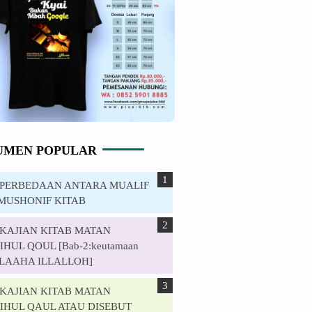
UMEN POPULAR
. PERBEDAAN ANTARA MUALIF
MUSHONIF KITAB
. KAJIAN KITAB MATAN
HUL QOUL [Bab-2:keutamaan
ILAAHA ILLALLOH]
. KAJIAN KITAB MATAN
IHUL QAUL ATAU DISEBUT