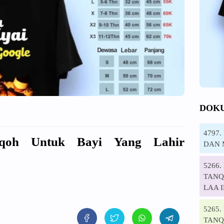
DOK
4797
iqoh Untuk Bayi Yang Lahir
DAN 
5266
TANQI
LAA 
5265
TANQ