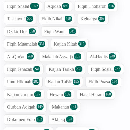
Fiqih Shalat
Aqidah
Fiqih Thoharoh
1072
859
616
Tashawuf
Fiqih Nikah
Keluarga
556
419
363
Dzikir Doa
Fiqih Wanita
358
341
Fiqih Muamalah
Kajian Kitab
331
312
Al-Qur'an
Makalah Aswaja
Al-Hadits
269
265
249
Fiqih Jenazah
Kajian Tarikh
Fiqih Sosial
241
232
227
Ilmu Hikmah
Kajian Tafsir
Fiqih Puasa
202
195
194
Kajian Umum
Hewan
Halal-Haram
177
169
160
Qurban Aqiqah
Makanan
149
141
Dokumen Foto
Akhlaq
132
124