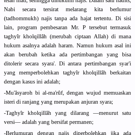
telah mati, sehingga dihukumi najis. Dalam satu hadits,
Nabi secara tersirat melarang kita berlumur
(tadhommukh) najis tanpa ada hajat tertentu. Di sisi
lain, program pembesaran Mr. P tersebut termasuk
taghyîr kholqillâh (merubah ciptaan Allah) di mana
hukum asalnya adalah haram. Namun hukum asal ini
akan berubah ketika ada pertimbangan yang bisa
ditolerir secara syara'. Di antara pertimbangan syar'i
yang memperbolehkan taghyîr kholqillâh berkaitan
dengan kasus ini adalah;
-Mu'âsyaroh bi al-ma'rûf, dengan wujud memuaskan
isteri di ranjang yang merupakan anjuran syara;
-Taghyîr kholqillâh yang dilarang —menurut satu
versi— adalah yang bersifat permanen;
-Berlumuran dengan najis diperbolehkan jika ada