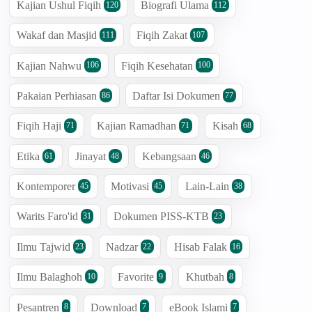
Kajian Ushul Fiqih
Biografi Ulama
120
112
Wakaf dan Masjid
Fiqih Zakat
111
107
Kajian Nahwu
Fiqih Kesehatan
106
100
Pakaian Perhiasan
Daftar Isi Dokumen
86
77
Fiqih Haji
Kajian Ramadhan
Kisah
71
71
68
Etika
Jinayat
Kebangsaan
61
48
46
Kontemporer
Motivasi
Lain-Lain
45
45
38
Warits Faro'id
Dokumen PISS-KTB
31
23
Ilmu Tajwid
Nadzar
Hisab Falak
23
22
16
Ilmu Balaghoh
Favorite
Khutbah
10
9
8
Pesantren
Download
eBook Islami
8
7
7