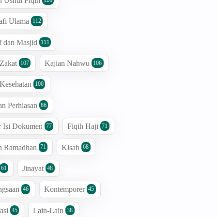
n Ushul Fiqih
afi Ulama
112
 dan Masjid
111
 Zakat
Kajian Nahwu
107
106
 Kesehatan
100
an Perhiasan
86
r Isi Dokumen
Fiqih Haji
77
71
an Ramadhan
Kisah
71
68
Jinayat
61
48
ngsaan
Kontemporer
46
45
asi
Lain-Lain
45
38