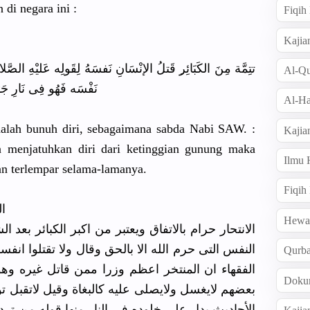
n
di negara ini :
Fiqi
Kajia
تتِمَّة مِنَ الكَبَائِر
ِ قَتلُ الإنْسَانِ
نَفسَهُ لِقَولِه عَليْهِ الصَّلا
Al-Qu
نَفْسَه فَهُو فِى نَارِ جَهَنّ
Al-Ha
alah bunuh diri, sebagaiman
a sabda Nabi SAW. :
Kajia
n menjatuhka
n diri dari ketinggian
gunung maka
Ilmu
n terlempar selama-lam
anya.
Fiqih
ال
Hew
الانتحار حرام بالاتفاق ويعتبر من اكبر الكبائر بعد ال
النفس التى حرم الله الا بالحق وقال ولا تقتلوا انف
Qurb
الفقهاء ان المنتخر اعظم وزرا ممن قاتل غيره و
Doku
بعضهم لايغسل ولايصلى عليه كالبغاة وقيل لاتقبل تو
الأحاديث يدل على خلوده في النار منها قوله من ت