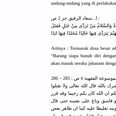
undang-und
ang yang di perlakuka
ا...سعاد الرفيق جز 2 ص :
ةُ وَالسَّلام
ُ مَنْ تَرَدَّى مِنْ جَبَلٍ فَقتَلَ
مَ يَترَدَّى فِيهَا خَالِدًا مُخَلدًا فِيهَا ابَدًا
Artinya : Termasuk dosa besar ad
“Barang siapa bunuh diri denga
akan masuk neraka jahanam denga
موسوعة الفقهية 6 ص : 285 – 286
شرك بالله قال الله تعالى ولا تقتلوا
سكم ان الله كان بكم رحيما وقد قرر
هو فاسق وباغ على نفسه حتى قال
بته تغليظا عليه كما ان ظاهر بعض
ردى من جبل فقتل نفسه فهو في نار