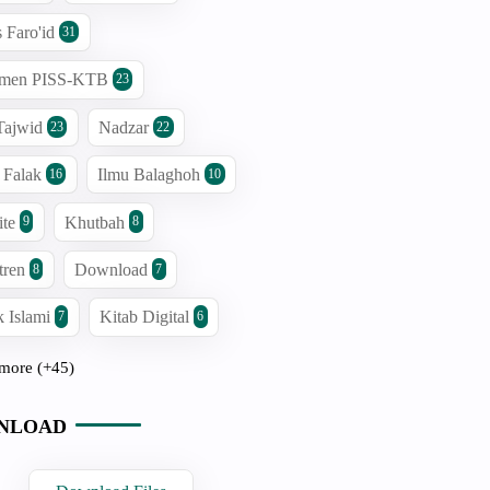
s Faro'id
31
men PISS-KTB
23
Tajwid
Nadzar
23
22
 Falak
Ilmu Balaghoh
16
10
ite
Khutbah
9
8
tren
Download
8
7
 Islami
Kitab Digital
7
6
more (+45)
NLOAD