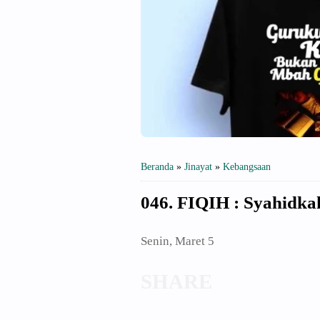
Beranda
»
Jinayat
»
Kebangsaan
046. FIQIH : Syahidka
Senin, Maret 5