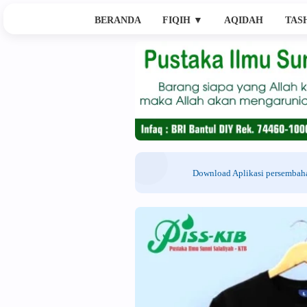
BERANDA
FIQIH
▼
AQIDAH
TAS
Download Aplikasi persemba