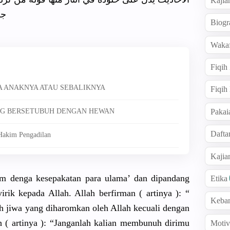
Kajia
جه
Biogr
Wakaf
Fiqih
A ANAKNYA ATAU SEBALIKNYA
Fiqih
Pakai
ANG BERSETUBUH DENGAN HEWAN
Dafta
Hakim Pengadilan
Kaji
om denga kesepakata
n para ulama’ dan dipandang
Etika
irik kepada Allah. Allah berfirman ( artinya ): “
Keba
h jiwa yang diharomkan
oleh Allah kecuali dengan
 ( artinya ): “Janganlah
kalian membunuh dirimu
Motiv