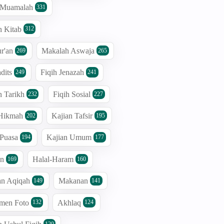
h Muamalah
331
n Kitab
312
r'an
Makalah Aswaja
269
265
dits
Fiqih Jenazah
249
241
n Tarikh
Fiqih Sosial
232
227
 Hikmah
Kajian Tafsir
202
195
 Puasa
Kajian Umum
194
177
an
Halal-Haram
169
160
an Aqiqah
Makanan
149
141
men Foto
Akhlaq
132
124
120