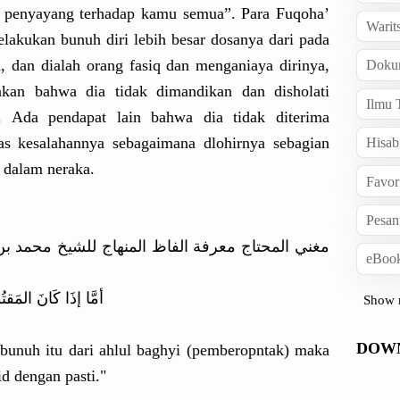
 penyayang terhadap kamu semua”. Para Fuqoha’
Warit
akukan bunuh diri lebih besar dosanya dari pada
, dan dialah orang fasiq dan menganiaya
dirinya,
Doku
akan
bahwa dia tidak dimandikan
dan disholati
Ilmu 
. Ada pendapat lain bahwa dia tidak diterima
as kesalahann
ya sebagaiman
a dlohirnya sebagian
Hisab
 dalam neraka.
Favor
Pesan
eBook
أمَّا إذَا كَانَ المَقتُو
Show 
DOW
bunuh itu dari ahlul baghyi (pemberopn
tak) maka
d dengan pasti."