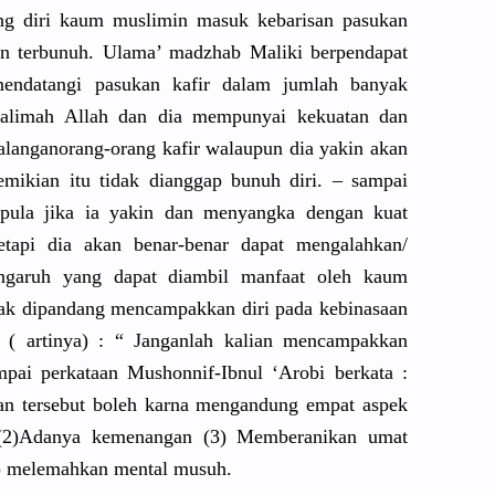
ang diri kaum muslimin masuk kebarisan pasukan
n terbunuh. Ulama’ madzhab Maliki berpendapa
t
endatangi
pasukan kafir dalam jumlah banyak
alimah Allah dan dia mempunyai kekuatan dan
alangan
orang-oran
g kafir walaupun dia yakin akan
ikian itu tidak dianggap bunuh diri. – sampai
ula jika ia yakin dan menyangka dengan kuat
tapi dia akan benar-bena
r dapat mengalahka
n/
garuh yang dapat diambil manfaat oleh kaum
tidak dipandang mencampakk
an diri pada kebinasaan
h ( artinya) : “ Janganlah kalian mencampakk
an
pai perkataan Mushonnif-
Ibnul ‘Arobi berkata :
an tersebut boleh karna mengandung
empat aspek
 (2)Adanya kemenangan
(3) Memberanik
an umat
4) melemahkan
mental musuh.