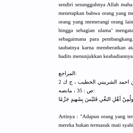
sendiri sesungguhn
ya Allah maha
menetapkan
bahwa orang yang mel
orang yang memerangi orang lain
hingga sebagian ulama’ mengat
sebagaiman
a para pembangkan
g
taubatnya karna memberatka
n at
hadits menunjukka
n keabadiann
ya
المراجع:
مغني المحتاج معرفة الفاظ المنهاج للشيخ محمد بن احمد الشربيني الخطيب ، ج ك 2
ص : 35 ، مانصه:
لُ
مِنْ أهْلِ البَغْىِ فَليْسَ بِشَهيدٍ جَزْمًا
Artinya : "Adapun orang yang ter
mereka bukan termasuk mati syahi