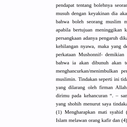
pendapat tentang bolehnya seor
musuh dengan keyakinan dia aka
bahwa boleh seorang muslim m
apabila bertujuan meninggika
n k
persangkaa
n adanya pengaruh dik
kehilangan
nyawa, maka yang dem
perkataan Mushonnif-
demikian p
bahwa ia akan dibunuh akan te
menghancurkan
/
menimbulkan
pen
muslimin. Tindakan seperti ini 
yang dilarang oleh firman Alla
dirimu pada kehancuran
“. – sam
yang shohih menurut saya tindak
(1) Mengharapk
an mati syahid
Islam melawan orang kafir dan (