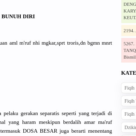
DENG
KARYA
 BUNUH DIRI
KEUT
2194
an aml m'ruf nhi mgkar,sprt
troris,dn bgmn mnrt
5267
TANQI
Bismil
KATE
Fiqih
Fiqih
pelaku gerakan separatis seperti yang terjadi di
Fiqih
 hal yang haram meskipun berdalih amar ma'ruf
Dziki
ri termasuk DOSA BESAR juga berarti menentang