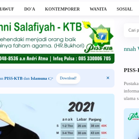
HAWUF
DO'A
KONTEMPORER
WANITA
SOSIAL
Ahlussunnah Wal Jam
PISS
han
PISS-KTB
dan
Islamuna
👉
Download!
Pustaka
informa
ulama s