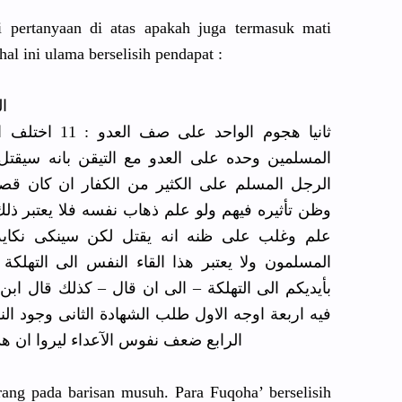
i pertanyaan
di atas apakah juga termasuk mati
hal ini ulama berselisih
pendapat :
ال
ثانيا هجوم الوا
المسلمين وحده على العدو مع التيقن بانه سيقتل 
الرجل المسلم على الكثير من الكفار ان كان قصده
وظن تأثيره فيهم ولو علم ذهاب نفسه فلا يعتبر ذلك 
علم وغلب على ظنه انه يقتل لكن سينكى نكاية ا
المسلمون ولا يعتبر هذا القاء النفس الى التهلكة ا
بأيديكم الى التهلكة – الى ان قال – كذلك قال اب
فيه اربعة اوجه الاول طلب الشهادة الثانى وجود الن
الرابع ضعف نفوس الآعداء ليروا ان هذ
ang pada barisan musuh. Para Fuqoha’ berselisih