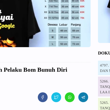
DOK
4797
h Pelaku Bom Bunuh Diri
DAN 
5266
TANQI
LAA 
5265
TANQ