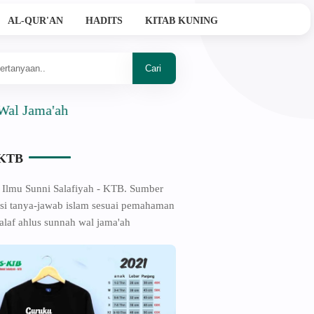
AL-QUR'AN
HADITS
KITAB KUNING
a'ah
-KTB
 Ilmu Sunni Salafiyah - KTB. Sumber
si tanya-jawab islam sesuai pemahaman
alaf ahlus sunnah wal jama'ah