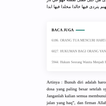
نم يتردى فيها خالدا مخلدا فيها ابدا
BACA JUGA
6186. ORANG TUA MENCURI HART
6027. HUKUMAN BAGI ORANG Y
5944. Hukum Seorang Wanita Menjadi 
Artinya : Bunuh diri adalah har
dosa yang paling besar setelah sy
Janganlah kalian semua membunu
jalan yang haq”, dan firman Allah