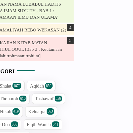
AN NAMA LUBABUL HADITS
 IMAM SUYUTY - BAB 1 :
AMAAN ILMU DAN ULAMA'
. AMALIYAH REBO WEKASAN (2)
. KAJIAN KITAB MATAN
HUL QOUL [Bab 3 : Keutamaan
lahirrohmaanirrohiim]
GORI
 Shalat
Aqidah
1072
859
 Thoharoh
Tashawuf
616
556
 Nikah
Keluarga
419
363
r Doa
Fiqih Wanita
358
341