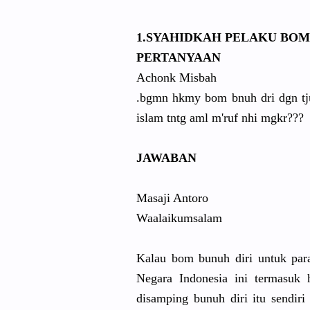
1.SYAHIDKA
H PELAKU BOM
PERTANYAAN
Achonk Misbah
.bgmn hkmy bom bnuh dri dgn tju
islam tntg aml m'ruf nhi mgkr???
JAWABAN
Masaji Antoro
Waalaikums
alam
Kalau bom bunuh diri untuk para 
Negara Indonesia ini termasuk
disamping bunuh diri itu sendi