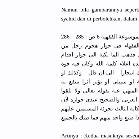
Namun bila gambaranny
a sepert
syahid dan di perbolehka
n, dalam 
موسوعة الفقهية 6 ص : 285 – 286
حد على صف العدو : 11 اختلف الفقهاء فى جوار هجوم رجل من
فذهب الما لكية الى جواز اقدام
 اعلاء كلمة الله وكان فيه قوة
انتحارا – الى ان قال – وكذلك لو
و سيبلى او يؤثر أثرا ينتفع به
لمنهي عنه بقوله تعالى ولا تلقوا
ن العربى والصحيح عندى جوازه لآن
كاية الثالث تجرئة المسلمين عليهم
ا صنع واحد منهم فما ظنك بالجميع
Artinya : Kedua masuknya seseor