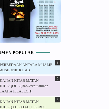
UMEN POPULAR
. PERBEDAAN ANTARA MUALIF
MUSHONIF KITAB
. KAJIAN KITAB MATAN
HUL QOUL [Bab-2:keutamaan
ILAAHA ILLALLOH]
. KAJIAN KITAB MATAN
IHUL QAUL ATAU DISEBUT