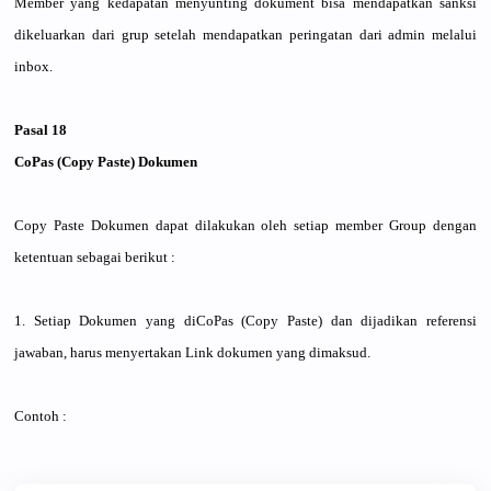
Member yang kedapatan menyunting
dokument bisa mendapatka
n sanksi
dikeluarka
n dari grup setelah mendapatka
n peringatan
dari admin melalui
inbox.
Pasal 18
CoPas (Copy Paste) Dokumen
Copy Paste Dokumen dapat dilakukan oleh setiap member Group dengan
ketentuan sebagai berikut :
1. Setiap Dokumen yang diCoPas (Copy Paste) dan dijadikan referensi
jawaban, harus menyertaka
n Link dokumen yang dimaksud.
Contoh :