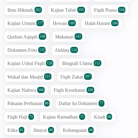
Ilmu Hikmah
Kajian Tafsir
Fiqih Puasa
202
195
194
Kajian Umum
Hewan
Halal-Haram
177
169
160
Qurban Aqiqah
Makanan
149
141
Dokumen Foto
Akhlaq
132
124
Kajian Ushul Fiqih
Biografi Ulama
120
112
Wakaf dan Masjid
Fiqih Zakat
111
107
Kajian Nahwu
Fiqih Kesehatan
106
100
Pakaian Perhiasan
Daftar Isi Dokumen
86
77
Fiqih Haji
Kajian Ramadhan
Kisah
71
71
68
Etika
Jinayat
Kebangsaan
61
48
46