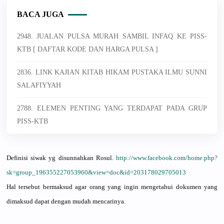
BACA JUGA
2948. JUALAN PULSA MURAH SAMBIL INFAQ KE PISS-
KTB [ DAFTAR KODE DAN HARGA PULSA ]
2836. LINK KAJIAN KITAB HIKAM PUSTAKA ILMU SUNNI
SALAFIYYAH
2788. ELEMEN PENTING YANG TERDAPAT PADA GRUP
PISS-KTB
Definisi siwak yg disunnahka
n Rosul.
http://
www.faceboo
k.com/
home.php?
sk
=group_196
3552270539
60&view=do
c&id=20317
8029705013
Hal tersebut bermaksud agar orang yang ingin mengetahui
dokumen yang
dimaksud dapat dengan mudah mencarinya
.