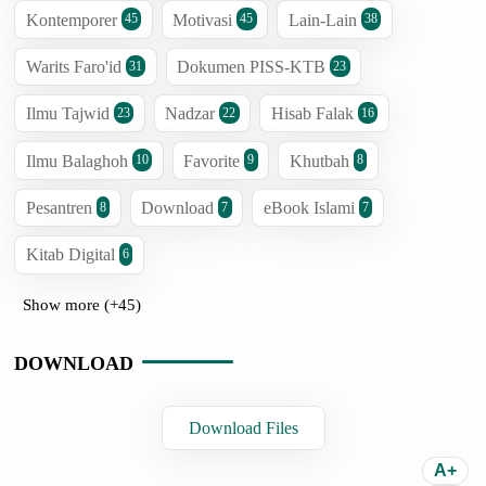
Kontemporer
Motivasi
Lain-Lain
45
45
38
Warits Faro'id
Dokumen PISS-KTB
31
23
Ilmu Tajwid
Nadzar
Hisab Falak
23
22
16
Ilmu Balaghoh
Favorite
Khutbah
10
9
8
Pesantren
Download
eBook Islami
8
7
7
Kitab Digital
6
Show more (+45)
DOWNLOAD
Download Files