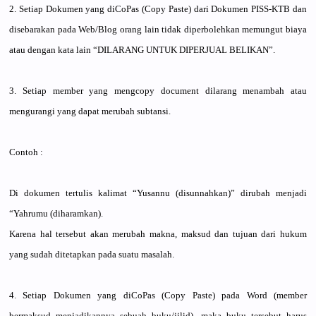
2. Setiap Dokumen yang diCoPas (Copy Paste) dari Dokumen PISS-KTB dan
disebaraka
n pada Web/
Blog orang lain tidak diperbolehkan memungut biaya
atau dengan kata lain “DILARANG UNTUK DIPERJUAL BELIKAN”.
3. Setiap member yang mengcopy document dilarang menambah atau
mengurangi
yang dapat merubah subtansi.
Contoh :
Di dokumen tertulis kalimat “Yusannu (disunnahk
an)” dirubah menjadi
“Yahrumu (diharamka
n).
Karena hal tersebut akan merubah makna, maksud dan tujuan dari hukum
yang sudah ditetapkan
pada suatu masalah.
4. Setiap Dokumen yang diCoPas (Copy Paste) pada Word (member
bermaksud menjadikan
nya sebuah buku/
jilid), maka buku tersebut harus