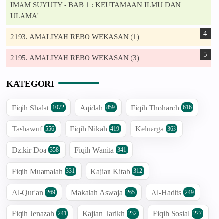
IMAM SUYUTY - BAB 1 : KEUTAMAAN ILMU DAN
ULAMA'
2193. AMALIYAH REBO WEKASAN (1)
2195. AMALIYAH REBO WEKASAN (3)
KATEGORI
Fiqih Shalat
Aqidah
Fiqih Thoharoh
1072
859
616
Tashawuf
Fiqih Nikah
Keluarga
556
419
363
Dzikir Doa
Fiqih Wanita
358
341
Fiqih Muamalah
Kajian Kitab
331
312
Al-Qur'an
Makalah Aswaja
Al-Hadits
269
265
249
Fiqih Jenazah
Kajian Tarikh
Fiqih Sosial
241
232
227