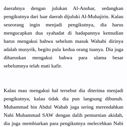
daerahnya dengan julukan Al-Anshar,
sedangkan
pengikutny
a dari luar daerah dijuluki Al-Muhajir
in. Kalau
seseorang ingin menjadi pengikutny
a, dia harus
mengucapka
n dua syahadat di hadapannya
kemudian
harus mengakui bahwa sebelum masuk Wahabi dirinya
adalah musyrik, begitu pula kedua orang tuanya. Dia juga
diharuskan
mengakui bahwa para ulama besar
sebelumnya
telah mati kafir.
Kalau mau mengakui hal tersebut dia diterima menjadi
pengikutny
a, kalau tidak dia pun langsung dibunuh.
Muhammad bin Abdul Wahab juga sering merendahka
n
Nabi Muhammad SAW dengan dalih pemurnian akidah,
dia juga membiarkan
para pengikutny
a melecehkan
Nabi