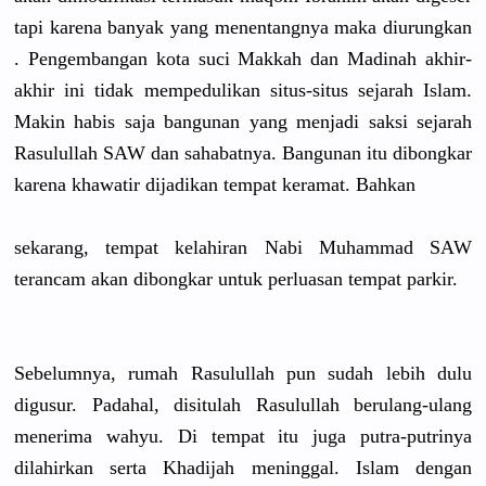
tapi karena banyak yang menentangn
ya maka diurungkan
. Pengembang
an kota suci Makkah dan Madinah akhir-
akhi
r ini tidak mempedulik
an situs-situ
s sejarah Islam.
Makin habis saja bangunan yang menjadi saksi sejarah
Rasulullah
SAW dan sahabatnya
. Bangunan itu dibongkar
karena khawatir dijadikan tempat keramat. Bahkan
sekarang, tempat kelahiran Nabi Muhammad SAW
terancam akan dibongkar untuk perluasan tempat parkir.
Sebelumnya
, rumah Rasulullah
pun sudah lebih dulu
digusur. Padahal, disitulah Rasulullah
berulang-u
lang
menerima wahyu. Di tempat itu juga putra-putr
inya
dilahirkan
serta Khadijah meninggal.
Islam dengan