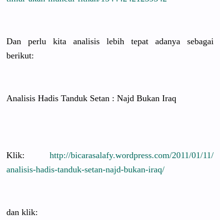
Dan perlu kita analisis lebih tepat adanya sebagai
berikut:
Analisis Hadis Tanduk Setan : Najd Bukan Iraq
Klik:
http://
bicarasalaf
y.wordpres
s.com/
2011/01/11/
analisis-ha
dis-tanduk
-setan-naj
d-bukan-ir
aq/
dan klik: