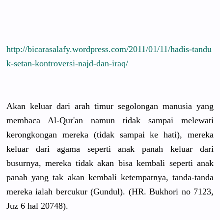
http://
bicarasalaf
y.wordpres
s.com/
2011/01/11/
hadis-tandu
k-setan-ko
ntroversi-
najd-dan-i
raq/
Akan keluar dari arah timur segolongan
manusia yang
membaca Al-Qur'an namun tidak sampai melewati
kerongkong
an mereka (tidak sampai ke hati), mereka
keluar dari agama seperti anak panah keluar dari
busurnya, mereka tidak akan bisa kembali seperti anak
panah yang tak akan kembali ketempatny
a, tanda-tand
a
mereka ialah bercukur (Gundul). (HR. Bukhori no 7123,
Juz 6 hal 20748).