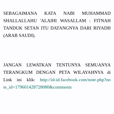
SEBAGAIMAN
A KATA NABI MUHAMMAD
SHALLALLAH
U 'ALAIHI WASALLAM : FITNAH
TANDUK SETAN ITU DATANGNYA DARI RIYADH
(ARAB SAUDI).
JANGAN LEWATKAN TENTUNYA SEMUANYA
TERANGKUM DENGAN PETA WILAYAHNYA
di
Link ini klik:
http://
id-id.faceb
ook.com/
note.php?no
te_id=1796
0142872808
0&comments