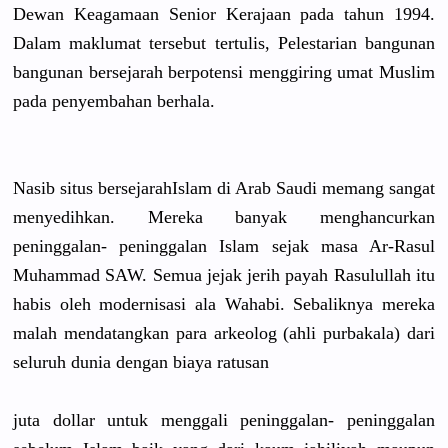
Dewan Keagamaan Senior Kerajaan pada tahun 1994.
Dalam maklumat tersebut tertulis, Pelestaria
n bangunan
bangunan bersejarah
berpotensi
menggiring
umat Muslim
pada penyembaha
n berhala.
Nasib situs bersejarah
Islam di Arab Saudi memang sangat
menyedihka
n. Mereka banyak menghancur
kan
peninggala
n- peninggala
n Islam sejak masa Ar-Rasul
Muhammad SAW. Semua jejak jerih payah Rasulullah
itu
habis oleh modernisas
i ala Wahabi. Sebaliknya
mereka
malah mendatangk
an para arkeolog (ahli purbakala)
dari
seluruh dunia dengan biaya ratusan
juta dollar untuk menggali peninggala
n- peninggala
n