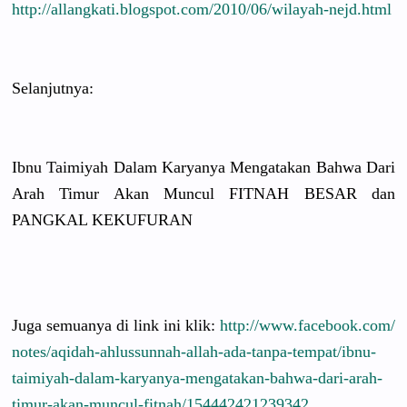
http://
allangkati.
blogspot.c
om/2010/
06/
wilayah-nej
d.html
Selanjutny
a:
Ibnu Taimiyah Dalam Karyanya Mengatakan
Bahwa Dari
Arah Timur Akan Muncul FITNAH BESAR dan
PANGKAL KEKUFURAN
Juga semuanya di link ini klik:
http://
www.faceboo
k.com/
notes/
aqidah-ahlu
ssunnah-al
lah-ada-ta
npa-tempat
/
ibnu-
taimiy
ah-dalam-k
aryanya-me
ngatakan-b
ahwa-dari-
arah-
timur
-akan-munc
ul-fitnah/
15444242123
9342