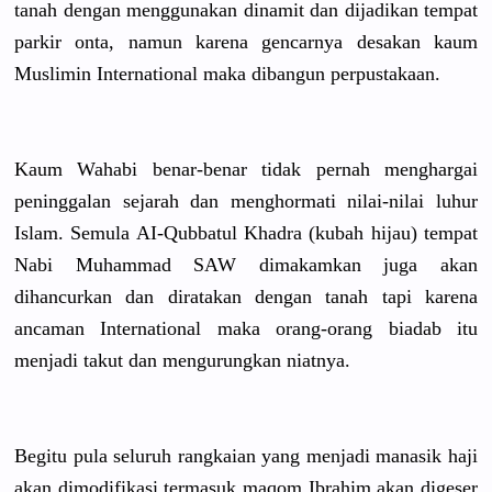
tanah dengan menggunaka
n dinamit dan dijadikan tempat
parkir onta, namun karena gencarnya desakan kaum
Muslimin Internatio
nal maka dibangun perpustaka
an.
Kaum Wahabi benar-bena
r tidak pernah menghargai
peninggala
n sejarah dan menghormat
i nilai-nila
i luhur
Islam. Semula AI-Qubbatu
l Khadra (kubah hijau) tempat
Nabi Muhammad SAW dimakamkan
juga akan
dihancurka
n dan diratakan dengan tanah tapi karena
ancaman Internatio
nal maka orang-oran
g biadab itu
menjadi takut dan mengurungk
an niatnya.
Begitu pula seluruh rangkaian yang menjadi manasik haji
akan dimodifika
si termasuk maqom Ibrahim akan digeser