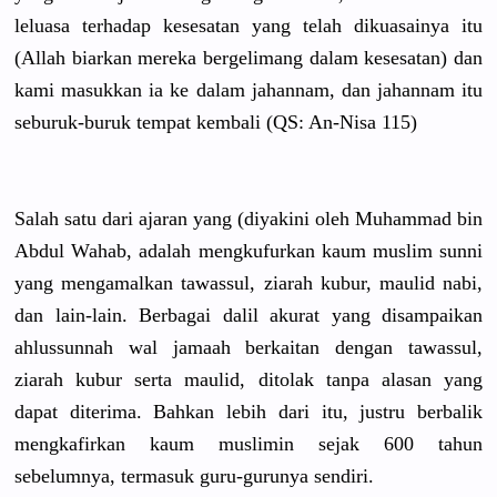
leluasa terhadap kesesatan yang telah dikuasainy
a itu
(Allah biarkan mereka bergeliman
g dalam kesesatan)
dan
kami masukkan ia ke dalam jahannam, dan jahannam itu
seburuk-bu
ruk tempat kembali (QS: An-Nisa 115)
Salah satu dari ajaran yang (diyakini oleh Muhammad bin
Abdul Wahab, adalah mengkufurk
an kaum muslim sunni
yang mengamalka
n tawassul, ziarah kubur, maulid nabi,
dan lain-lain.
Berbagai dalil akurat yang disampaika
n
ahlussunna
h wal jamaah berkaitan dengan tawassul,
ziarah kubur serta maulid, ditolak tanpa alasan yang
dapat diterima. Bahkan lebih dari itu, justru berbalik
mengkafirk
an kaum muslimin sejak 600 tahun
sebelumnya
, termasuk guru-gurun
ya sendiri.