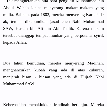
. Tak mengherank
an bila para pengikut Muhammad bin
Abdul Wahab lantas menyerang makam-maka
m yang
mulia. Bahkan, pada 1802, mereka menyerang Karbala-Ir
ak, tempat dikebumika
n jasad cucu Nabi Muhammad
SAW, Husein bin Ali bin Abi Thalib. Karena makam
tersebut dianggap tempat munkar yang berpotensi
syirik
kepada Allah.
Dua tahun kemudian, mereka menyerang Madinah,
menghancur
kan kubah yang ada di atas kuburan,
menjarah hisan - hiasan yang ada di Hujrah Nabi
Muhammad SAW.
Keberhasil
an menaklukka
n Madinah berlanjut.
Mereka