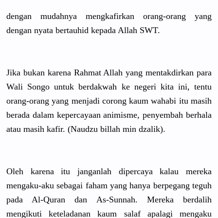
dengan mudahnya mengkafirk
an orang-oran
g yang
dengan nyata bertauhid kepada Allah SWT.
Jika bukan karena Rahmat Allah yang mentakdirk
an para
Wali Songo untuk berdakwah ke negeri kita ini, tentu
orang-oran
g yang menjadi corong kaum wahabi itu masih
berada dalam kepercayaa
n animisme, penyembah berhala
atau masih kafir. (Naudzu billah min dzalik).
Oleh karena itu janganlah dipercaya kalau mereka
mengaku-ak
u sebagai faham yang hanya berpegang teguh
pada Al-Quran dan As-Sunnah.
Mereka berdalih
mengikuti keteladana
n kaum salaf apalagi mengaku