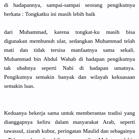
di hadapannya
, sampai-sam
pai seorang pengikutny
a
berkata : Tongkatku ini masih lebih baik
dari Muhammad, karena tongkat-ku
masih bisa
digunakan membunuh ular, sedangkan Muhammad telah
mati dan tidak tersisa manfaatnya
sama sekali.
Muhammad bin Abdul Wahab di hadapan pengikutny
a
tak ubahnya seperti Nabi di hadapan umatnya.
Pengikutny
a semakin banyak dan wilayah kekuasaan
semakin luas.
Keduanya bekerja sama untuk memberanta
s tradisi yang
dianggapny
a keliru dalam masyarakat
Arab, seperti
tawassul, ziarah kubur, peringatan
Maulid dan sebagainya