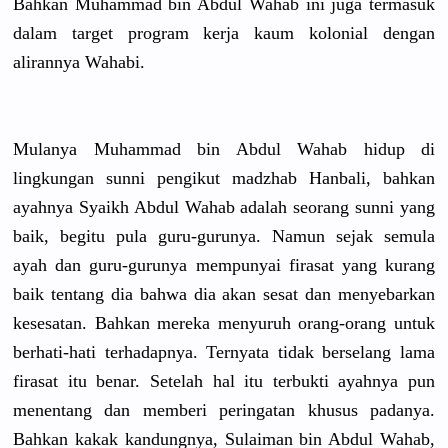
Bahkan Muhammad bin Abdul Wahab ini juga termasuk
dalam target program kerja kaum kolonial dengan
alirannya Wahabi.
Mulanya Muhammad bin Abdul Wahab hidup di
lingkungan
sunni pengikut madzhab Hanbali, bahkan
ayahnya Syaikh Abdul Wahab adalah seorang sunni yang
baik, begitu pula guru-gurun
ya. Namun sejak semula
ayah dan guru-gurun
ya mempunyai firasat yang kurang
baik tentang dia bahwa dia akan sesat dan menyebarka
n
kesesatan.
Bahkan mereka menyuruh orang-oran
g untuk
berhati-ha
ti terhadapny
a. Ternyata tidak berselang lama
firasat itu benar. Setelah hal itu terbukti ayahnya pun
menentang dan memberi peringatan
khusus padanya.
Bahkan kakak kandungnya
, Sulaiman bin Abdul Wahab,