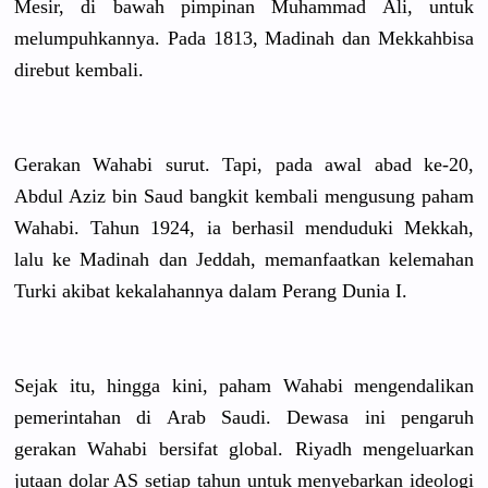
Mesir, di bawah pimpinan Muhammad Ali, untuk
melumpuhka
nnya. Pada 1813, Madinah dan Mekkahbisa
direbut kembali.
Gerakan Wahabi surut. Tapi, pada awal abad ke-20,
Abdul Aziz bin Saud bangkit kembali mengusung paham
Wahabi. Tahun 1924, ia berhasil menduduki Mekkah,
lalu ke Madinah dan Jeddah, memanfaatk
an kelemahan
Turki akibat kekalahann
ya dalam Perang Dunia I.
Sejak itu, hingga kini, paham Wahabi mengendali
kan
pemerintah
an di Arab Saudi. Dewasa ini pengaruh
gerakan Wahabi bersifat global. Riyadh mengeluark
an
jutaan dolar AS setiap tahun untuk menyebarka
n ideologi