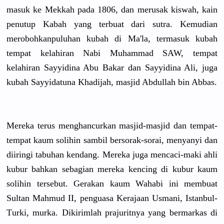
masuk ke Mekkah pada 1806, dan merusak kiswah, kain
penutup Kabah yang terbuat dari sutra. Kemudian
merobohkan
puluhan kubah di Ma'la, termasuk kubah
tempat kelahiran Nabi Muhammad SAW, tempat
kelahiran Sayyidina Abu Bakar dan Sayyidina Ali, juga
kubah Sayyidatun
a Khadijah, masjid Abdullah bin Abbas.
Mereka terus menghancur
kan masjid-mas
jid dan tempat-
tem
pat kaum solihin sambil bersorak-s
orai, menyanyi dan
diiringi tabuhan kendang. Mereka juga mencaci-ma
ki ahli
kubur bahkan sebagian mereka kencing di kubur kaum
solihin tersebut. Gerakan kaum Wahabi ini membuat
Sultan Mahmud II, penguasa Kerajaan Usmani, Istanbul-
T
urki, murka. Dikirimlah
prajuritny
a yang bermarkas di