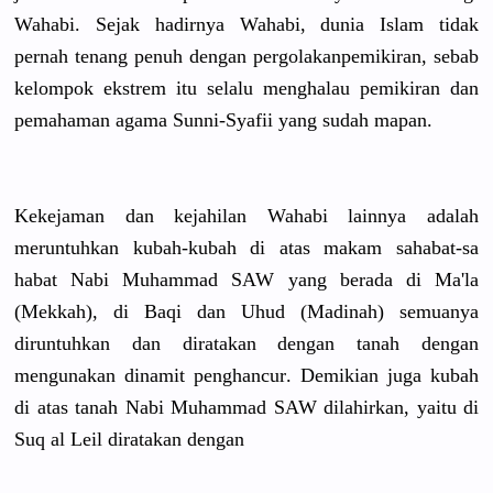
Wahabi. Sejak hadirnya Wahabi, dunia Islam tidak
pernah tenang penuh dengan pergolakan
pemikiran,
sebab
kelompok ekstrem itu selalu menghalau pemikiran dan
pemahaman agama Sunni-Syaf
ii yang sudah mapan.
Kekejaman dan kejahilan Wahabi lainnya adalah
meruntuhka
n kubah-kuba
h di atas makam sahabat-sa
habat Nabi Muhammad SAW yang berada di Ma'la
(Mekkah), di Baqi dan Uhud (Madinah) semuanya
diruntuhka
n dan diratakan dengan tanah dengan
mengunakan
dinamit penghancur
. Demikian juga kubah
di atas tanah Nabi Muhammad SAW dilahirkan
, yaitu di
Suq al Leil diratakan dengan