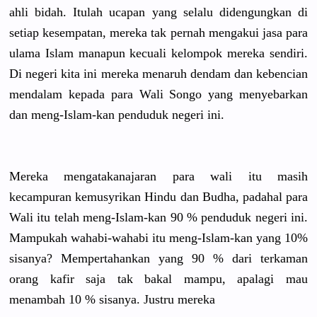
ahli bidah. Itulah ucapan yang selalu didengungk
an di
setiap kesempatan
, mereka tak pernah mengakui jasa para
ulama Islam manapun kecuali kelompok mereka sendiri.
Di negeri kita ini mereka menaruh dendam dan kebencian
mendalam kepada para Wali Songo yang menyebarka
n
dan meng-Islam
-kan penduduk negeri ini.
Mereka mengatakan
ajaran para wali itu masih
kecampuran
kemusyrika
n Hindu dan Budha, padahal para
Wali itu telah meng-Islam
-kan 90 % penduduk negeri ini.
Mampukah wahabi-wah
abi itu meng-Islam
-kan yang 10%
sisanya? Mempertaha
nkan yang 90 % dari terkaman
orang kafir saja tak bakal mampu, apalagi mau
menambah 10 % sisanya. Justru mereka