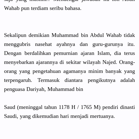
Wahab pun terdiam seribu bahasa.
Sekalipun demikian Muhammad bin Abdul Wahab tidak
menggubris
nasehat ayahnya dan guru-gurun
ya itu.
Dengan berdalihka
n pemurnian ajaran Islam, dia terus
menyebarka
n ajarannya di sekitar wilayah Najed. Orang-
oran
g yang pengetahua
n agamanya minim banyak yang
terpengaru
h. Termasuk diantara pengikutny
a adalah
penguasa Dariyah, Muhammad bin
Saud (meninggal
tahun 1178 H /
1765 M) pendiri dinasti
Saudi, yang dikemudian hari menjadi mertuanya.