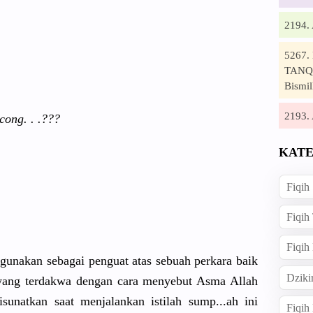
2194
5267
TANQI
Bismil
2193
ong. . .???
KATE
Fiqih
Fiqih
Fiqih
rgunak
an sebagai penguat atas sebuah perkara baik
Dziki
yang terdakwa dengan cara menyebut Asma Allah
isunatkan
saat menjalanka
n istilah sump...ah ini
Fiqi