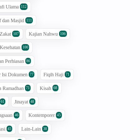
afi Ulama
112
 dan Masjid
111
 Zakat
Kajian Nahwu
107
106
 Kesehatan
100
an Perhiasan
86
r Isi Dokumen
Fiqih Haji
77
71
an Ramadhan
Kisah
71
68
Jinayat
61
48
ngsaan
Kontemporer
46
45
asi
Lain-Lain
45
38