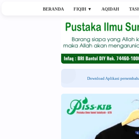
BERANDA
FIQIH
▼
AQIDAH
TAS
Download Aplikasi persemba