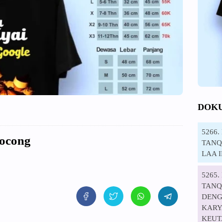
DOK
5266
ocong
TANQI
LAA 
5265
TANQ
DENG
KARYA
KEUT