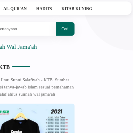
AL-QUR'AN
HADITS
KITAB KUNING
 Jama'ah
-KTB
 Ilmu Sunni Salafiyah - KTB. Sumber
si tanya-jawab islam sesuai pemahaman
alaf ahlus sunnah wal jama'ah