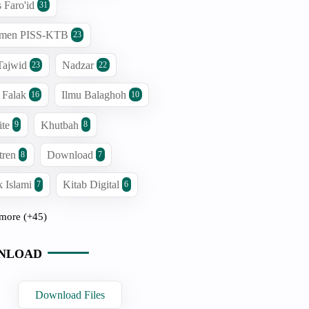
s Faro'id
31
men PISS-KTB
23
Tajwid
Nadzar
23
22
 Falak
Ilmu Balaghoh
16
10
ite
Khutbah
9
8
tren
Download
8
7
 Islami
Kitab Digital
7
6
more (+45)
NLOAD
Download Files