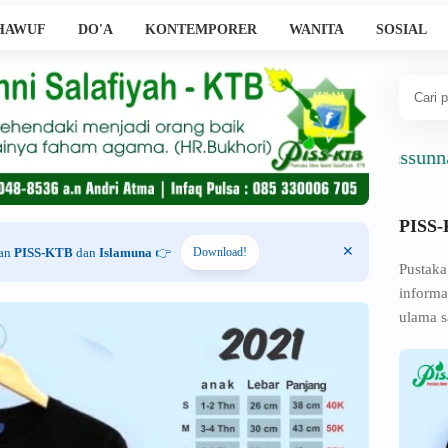
HAWUF
DO'A
KONTEMPORER
WANITA
SOSIAL
Ahlussunnah Wal
PISS
han
PISS-KTB
dan
Islamuna
👉
Download!
Pustaka
informa
ulama s