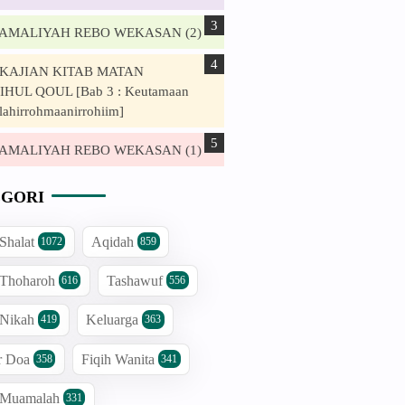
. AMALIYAH REBO WEKASAN (2)
. KAJIAN KITAB MATAN
HUL QOUL [Bab 3 : Keutamaan
lahirrohmaanirrohiim]
. AMALIYAH REBO WEKASAN (1)
GORI
 Shalat
Aqidah
1072
859
 Thoharoh
Tashawuf
616
556
 Nikah
Keluarga
419
363
r Doa
Fiqih Wanita
358
341
h Muamalah
331