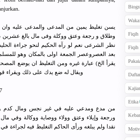
Biogr
njurkan.
Wakaf
Fiqih
وطلاق و رجعة وعتق ووكلة وفى مال بالغ عشرين دينا
نظر الشرعى نعم لو رآه الحكيم لنحو جراءة الحلي
Fiqih
بعد العصروعصر الجمعة اولى بالمكان وهو للمسلمي
Pakai
يقرأ الخ) عبارة غيره ومن التغليظ ان يوضع المص
ويقال له ضع يدك على ذلك ويقراء قوله
Dafta
Kaji
7
Etika
Keba
ورجعة وإيلاء وعتق وولاء ووصاية ووكالة وفي مال 
نقدا ولم يبلغه ورأى الحاكم التغليظ فيه لجراءة في 
Motiv