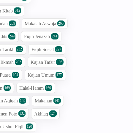
n Kitab
312
r'an
Makalah Aswaja
269
265
dits
Fiqih Jenazah
249
241
n Tarikh
Fiqih Sosial
232
227
 Hikmah
Kajian Tafsir
202
195
 Puasa
Kajian Umum
194
177
an
Halal-Haram
169
160
an Aqiqah
Makanan
149
141
men Foto
Akhlaq
132
124
n Ushul Fiqih
120