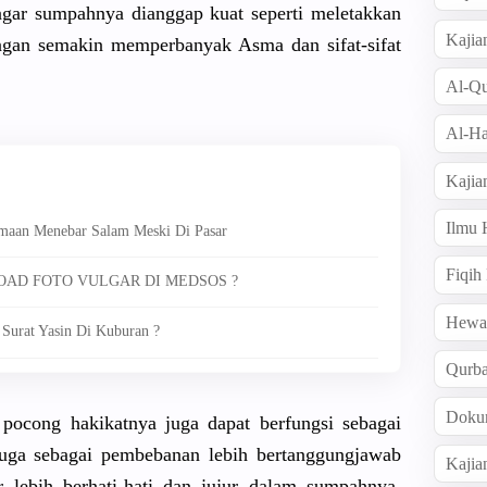
gar sumpahnya dianggap kuat seperti meletakkan
Kajia
dengan semakin memperbany
ak Asma dan sifat-sifa
t
Al-Qu
Al-Ha
Kajia
Ilmu
amaan Menebar Salam Meski Di Pasar
Fiqih
LOAD FOTO VULGAR DI MEDSOS ?
Hew
Surat Yasin Di Kuburan ?
Qurb
Doku
pocong hakikatnya
juga dapat berfungsi sebagai
juga sebagai pembebanan
lebih bertanggun
gjawab
Kajia
 lebih berhati-ha
ti dan jujur dalam sumpahnya,