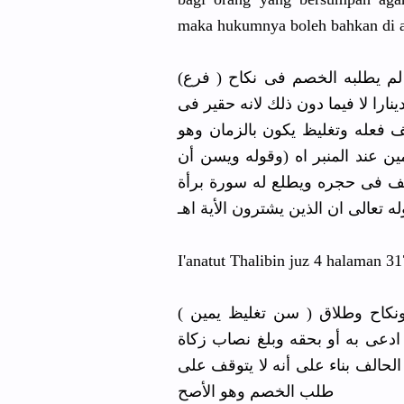
maka hukumnya boleh bahkan di a
(فرع ) يسن تغليظ يمين من المدعى والمدعى عليه وان لم يطلبه الخصم فى نكاح
را لا فيما دون ذلك لانه حقير فى
ف فعله وتغليظ يكون بالزمان وهو
ن عند المنبر اه (وقوله ويسن أن
حف فى حجره ويطلع له سورة برأة
 تعالى ان الذين يشترون الأية اهـ
I'anatut Thalibin juz 4 halaman 31
( سن تغليظ يمين ) من مدع ومدعي عليه في غير نجس ومال كدم ونكاح وطلاق
ادعى به أو بحقه وبلغ نصاب زكاة
الحالف بناء على أنه لا يتوقف على
طلب الخصم وهو الأصح