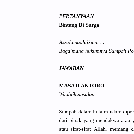
PERTANYAAN
Bintang Di Surga
Assalamual
aikum. . .
Bagaimana hukumnya Sumpah Poc
JAWABAN
MASAJI ANTORO
Waalaikums
alam
Sumpah dalam hukum islam dipe
dari pihak yang mendakwa atau 
atau sifat-sifa
t Allah, memang d