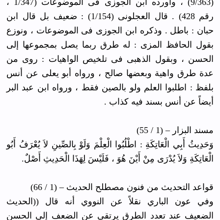
(9/363) ، وأورده ابن الجوزى فى الموضوعات (1/347 ،
رقم 428) . قال العجلونى (1/154) : ضعيف بل قال ابن
حبان : باطل . وذكره ابن الجوزى فى الموضوعات ، ونوزع
بقول الحافظ المزى : له طرق ربما يصل بمجموعها إلى
الحسن ، وبقول الذهبى فى تلخيص الواهيات : روى من
عدة طرق واهية وبعضها صالح ، ورواه أبو يعلى عن أنس
بلفظ : اطلبوا العلم ولو بالصين فقط ، ورواه ابن عبد البر
أيضاً عن أنس بسند فيه كذاب .
مسند البزار – (1 / 55)
وَحَدِيثُ أَبِي الْعَاتِكَ
ةِ : اطْلُبُوا الْعِلْمَ وَلَوْ بِالصِّينِ
لاَ يُعْرَفُ أَبُو
الْعَاتِكَ
ةِ وَلاَ يُدْرَى مِنْ أَيْنَ هُوَ ، فَلَيْسَ لِهَذَا الْحَدِيثِ
أَصْلٌ.
قواعد التحديث من فنون مصطلح الحديث – (1 / 66)
وفي عون الباري نقلاً عن النووي أنه قال ((الحديث
الضعيف عند تعدد الطرق يرتقى عن الضعف إلى الحسن