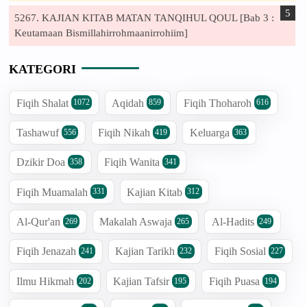
5267. KAJIAN KITAB MATAN TANQIHUL QOUL [Bab 3 :
Keutamaan Bismillahirrohmaanirrohiim]
KATEGORI
Fiqih Shalat
Aqidah
Fiqih Thoharoh
1072
859
616
Tashawuf
Fiqih Nikah
Keluarga
556
419
363
Dzikir Doa
Fiqih Wanita
358
341
Fiqih Muamalah
Kajian Kitab
331
312
Al-Qur'an
Makalah Aswaja
Al-Hadits
269
265
249
Fiqih Jenazah
Kajian Tarikh
Fiqih Sosial
241
232
227
Ilmu Hikmah
Kajian Tafsir
Fiqih Puasa
202
195
194