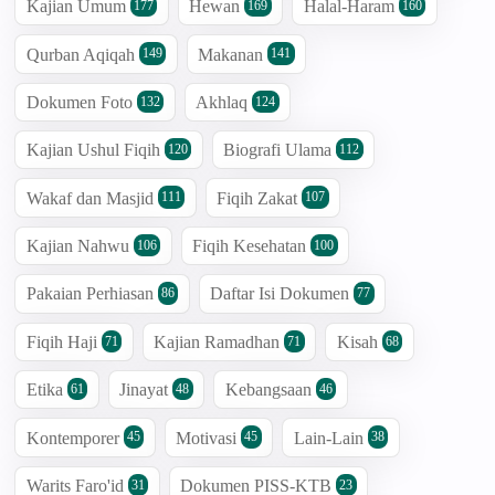
Kajian Umum
Hewan
Halal-Haram
177
169
160
Qurban Aqiqah
Makanan
149
141
Dokumen Foto
Akhlaq
132
124
Kajian Ushul Fiqih
Biografi Ulama
120
112
Wakaf dan Masjid
Fiqih Zakat
111
107
Kajian Nahwu
Fiqih Kesehatan
106
100
Pakaian Perhiasan
Daftar Isi Dokumen
86
77
Fiqih Haji
Kajian Ramadhan
Kisah
71
71
68
Etika
Jinayat
Kebangsaan
61
48
46
Kontemporer
Motivasi
Lain-Lain
45
45
38
Warits Faro'id
Dokumen PISS-KTB
31
23