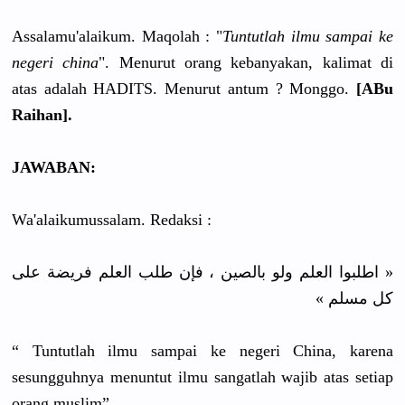
Assalamu'alaikum. Maqolah : "
Tuntutlah ilmu sampai ke
negeri china
". Menurut orang kebanyakan
, kalimat di
atas adalah HADITS. Menurut antum ? Monggo.
[
ABu
Raihan
].
JAWABAN:
Wa'alaikumussalam. Redaksi :
« اطلبوا العلم ولو بالصين ، فإن طلب العلم فريضة على
كل مسلم »
“ Tuntutlah ilmu sampai ke negeri China, karena
sesungguhn
ya menuntut ilmu sangatlah wajib atas setiap
orang muslim”.