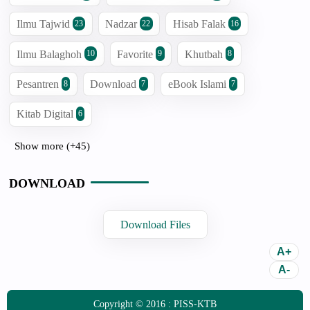
Ilmu Tajwid
Nadzar
Hisab Falak
23
22
16
Ilmu Balaghoh
Favorite
Khutbah
10
9
8
Pesantren
Download
eBook Islami
8
7
7
Kitab Digital
6
Show more (+45)
DOWNLOAD
Download Files
Copyright © 2016 :
PISS-KTB