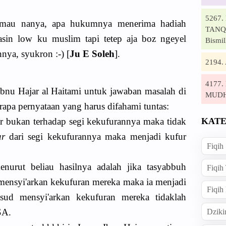
5267
 mau nanya, apa hukumnya menerima hadiah
TANQI
lasin low ku muslim tapi tetep aja boz ngeyel
Bismil
nya, syukron :-) [
Ju E Soleh
].
2194
4177
bnu Hajar al Haitami untuk jawaban masalah di
MUD
rapa pernyataan yang harus difahami tuntas:
KATE
ar bukan terhadap segi kekufurannya maka tidak
ar
dari segi kekufurannya maka menjadi kufur
Fiqih
nurut beliau hasilnya adalah jika tasyabbuh
Fiqih
ensyi'arkan kekufuran mereka maka ia menjadi
Fiqih
aksud mensyi'arkan kekufuran mereka tidaklah
SA.
Dziki