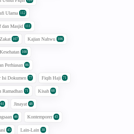
n Ushul Fiqih
afi Ulama
112
 dan Masjid
111
 Zakat
Kajian Nahwu
107
106
 Kesehatan
100
an Perhiasan
86
r Isi Dokumen
Fiqih Haji
77
71
an Ramadhan
Kisah
71
68
Jinayat
61
48
ngsaan
Kontemporer
46
45
asi
Lain-Lain
45
38