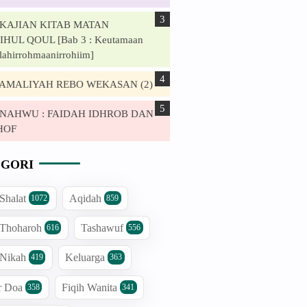
. KAJIAN KITAB MATAN
HUL QOUL [Bab 3 : Keutamaan
lahirrohmaanirrohiim]
. AMALIYAH REBO WEKASAN (2)
. NAHWU : FAIDAH IDHROB DAN
HOF
GORI
 Shalat
Aqidah
1072
859
 Thoharoh
Tashawuf
616
556
 Nikah
Keluarga
419
363
r Doa
Fiqih Wanita
358
341