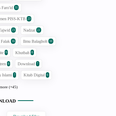
s Faro'id
31
men PISS-KTB
23
Tajwid
Nadzar
23
22
 Falak
Ilmu Balaghoh
16
10
ite
Khutbah
9
8
tren
Download
8
7
 Islami
Kitab Digital
7
6
more (+45)
NLOAD