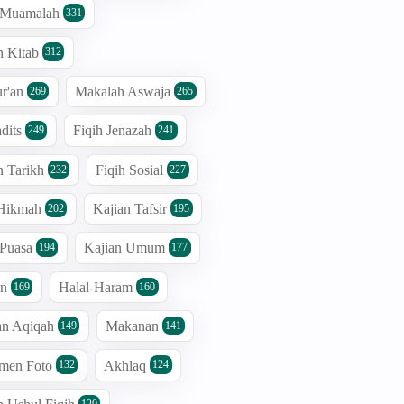
h Muamalah
331
n Kitab
312
r'an
Makalah Aswaja
269
265
dits
Fiqih Jenazah
249
241
n Tarikh
Fiqih Sosial
232
227
 Hikmah
Kajian Tafsir
202
195
 Puasa
Kajian Umum
194
177
an
Halal-Haram
169
160
an Aqiqah
Makanan
149
141
men Foto
Akhlaq
132
124
120