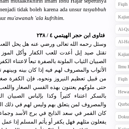
imam mutaakhkhirin Imam Ibnu Hajar sepertinya
Fiqi
enjadi tidak boleh karena ada unsur
tasyabbuh
Kajia
sur
mu'awanah 'ala kufrihim.
Al-Qu
فتاوى ابن حجر الهيتمي ٤ / ٢٣٨
Al-Ha
وسئل رحمه الله تعالى ورضي عنه هل يحل اللعب ب
تقتل صيد إبل أعدت للعب الكفار وأكل الموز ا
Kajia
الصبيان الثياب الملونة بالصفرة تبعاً لاعتناء ال
Ilmu
الأثواب والمصروف لهم فيه إذا كان بينه وبينهم ت
من قبيل تعظيم النيروز ونحوه، فإن الكفرة صغ
Fiqih
حتى ملوكهم يعتنون بهذه القسي الصغار واللعب ب
Hew
بالسكر اعتناء كثيراً وكذا بإلباس الصبيان ا
والمصروف لمن يتعلق بهم وليس لهم في ذلك اليو
Qurb
كان القمر في سعد الذابح في برج الأسد وجماعة
Doku
يفعلون مثلهم فهل يكفر أو يأثم المسلم إذا عمل 