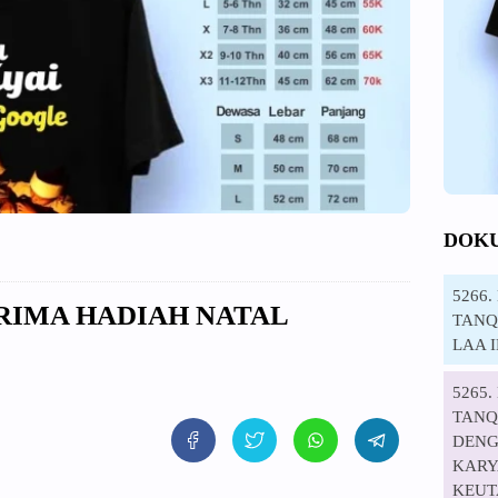
DOK
5266
RIMA HADIAH NATAL
TANQI
LAA 
5265
TANQ
DENG
KARYA
KEUT