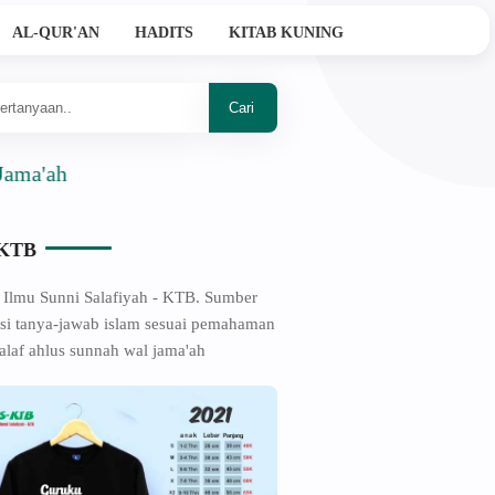
AL-QUR'AN
HADITS
KITAB KUNING
-KTB
 Ilmu Sunni Salafiyah - KTB. Sumber
si tanya-jawab islam sesuai pemahaman
alaf ahlus sunnah wal jama'ah