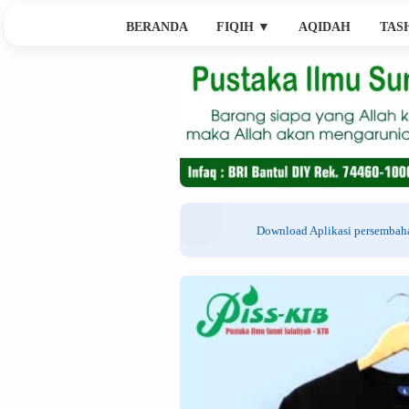
BERANDA
FIQIH
▼
AQIDAH
TAS
Download Aplikasi persemba