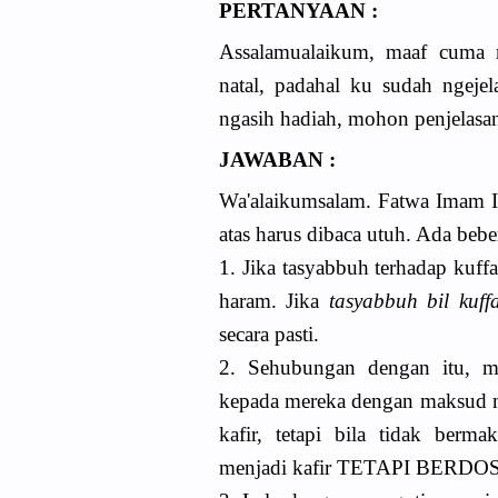
PERTANYAAN :
Assalamualaikum, maaf cuma
natal, padahal ku sudah ngeje
ngasih hadiah, mohon penjelasan
JAWABAN :
Wa'alaikumsalam. F
atwa Imam I
atas harus dibaca utuh. Ada bebe
1. Jika tasyabbuh terhadap kuff
haram. Jika
tasyabbuh bil kuff
secara pasti.
2. Sehubungan dengan itu, me
kepada mereka dengan maksud m
kafir, tetapi bila tidak berm
menjadi kafir TETAPI BERDO