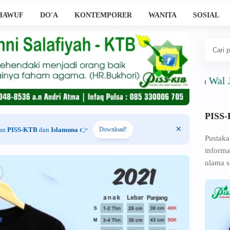
HAWUF
DO'A
KONTEMPORER
WANITA
SOSIAL
Ahlussunnah Wal Jama'ah
PISS
han
PISS-KTB
dan
Islamuna
👉
Download!
Pustaka
informa
ulama s