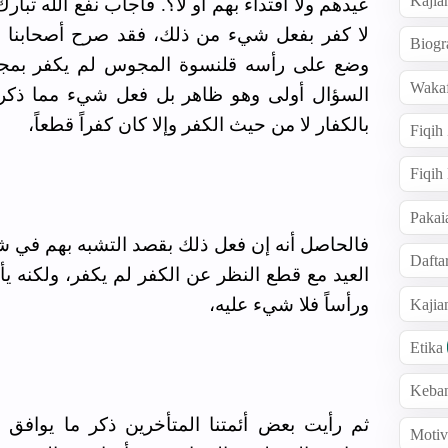
Kajia
عيدهم ولا اقتداء بهم أو لا؟. فأجاب نفع الله تبار
لا كفر بفعل شيء من ذلك، فقد صرح أصحابنا بأ
Biogr
وضع على رأسه قلنسوة المجوس لم يكفر بمجرد
Wakaf
السؤال أولى وهو ظاهر بل فعل شيء مما ذكر في
بالكفار لا من حيث الكفر وإلا كان كفراً قطعاً،
Fiqih
Fiqih
Pakai
فالحاصل أنه إن فعل ذلك بقصد التشبه بهم في شع
Dafta
العيد مع قطع النظر عن الكفر لم يكفر، ولكنه يأث
ورأساً فلا شيء عليه،
Kaji
Etika
Keba
ثم رأيت بعض أئمتنا المتأخرين ذكر ما يوافق م
Motiv