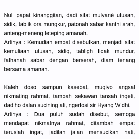
Nuli papat kinanggita
n, dadi sifat mulyané utusan,
sidik, tablik ora mungkur, patonah sabar kanthi srah,
anteng-men
eng teteping amanah.
Artinya : Kemudian empat disebutkan
, menjadi sifat
kemuliaan utusan, sidiq, tabligh tidak mundur,
fathanah sabar dengan berserah, diam tenang
bersama amanah.
Kaleh doso sampun kasebat, mugiyo angsal
nikmating rahmat, tambah sekawan tansah ingeti,
dadiho dalan sucining ati, ngertosi sir Hyang Widhi.
Artinya : Dua puluh sudah disebut, semoga
mendapat nikmatnya rahmat, ditambah empat
teruslah ingat, jadilah jalan mensucikan
hati,