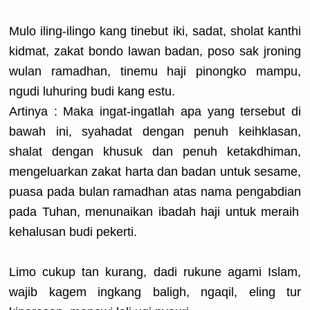
Mulo iling-ilin
go kang tinebut iki, sadat, sholat kanthi
kidmat, zakat bondo lawan badan, poso sak jroning
wulan ramadhan, tinemu haji pinongko mampu,
ngudi luhuring budi kang estu.
Artinya : Maka ingat-inga
tlah apa yang tersebut di
bawah ini, syahadat dengan penuh keihklasan
,
shalat dengan khusuk dan penuh ketakdhima
n,
mengeluark
an zakat harta dan badan untuk sesame,
puasa pada bulan ramadhan atas nama pengabdian
pada Tuhan, menunaikan
ibadah haji untuk meraih
kehalusan budi pekerti.
Limo cukup tan kurang, dadi rukune agami Islam,
wajib kagem ingkang baligh, ngaqil, eling tur