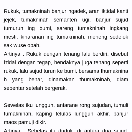
Rukuk, tumakninah
banjur ngadek, aran iktidal kanti
jejek, tumakninah
semanten ugi, banjur sujud
tumurun ing bumi, sareng tumakninah
ingkang
mesti, kinaranan ing tumakninah
, meneng sedelok
sak wuse obah.
Artinya : Rukuk dengan tenang lalu berdiri, disebut
i’tidal dengan tegap, hendaknya juga tenang seperti
rukuk, lalu sujud turun ke bumi, bersama thumaknina
h yang benar, dinamakan thumaknina
h, diam
sebentar setelah bergerak.
Sewelas iku lungguh, antarane rong sujudan, tumuli
tumakninah
, kaping telulas lungguh akhir, banjur
maos pamuji dikir.
Artinya : Sebelas itu duduk, di antara dua sujud,