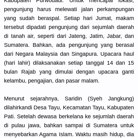
Kabupaten Purwodadi.
Untuk mencapai lokasi,
pengunjung
harus melewati jalan perkampung
an
yang sudah beraspal. Setiap hari Jumat, makam
tersebut dipadati pengunjung
dari sejumlah daerah
di tanah air, seperti dari Jateng, Jatim, Jabar, dan
Sumatera. Bahkan, ada pengunjung
yang berasal
dari Negara Malaysia dan Singapura.
Upacara haul
(hari lahir) dilaksanak
an setiap tanggal 14 dan 15
bulan Rajab yang dimulai dengan upacara ganti
kelambu, pengajian,
dan pasar malam.
Menurut sejarahnya
, Saridin (Syeh Jangkung)
dilahirkan
di Desa Tayu, Kecamatan Tayu, Kabupaten
Pati. Setelah dewasa berkelana ke sejumlah daerah
di pulau jawa, bahkan sampai di Sumatera untuk
menyebarka
n Agama Islam. Waktu masih hidup, dia