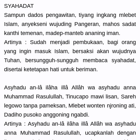
SYAHADAT
Sampun dados pengawitan
, tiyang ingkang mlebet
Islam, anyekseni wujuding Pangeran, mahos sadat
kanthi temenan, madep-mant
eb ananing iman.
Artinya : Sudah menjadi pembukaan,
bagi orang
yang ingin masuk Islam, bersaksi akan wujudnya
Tuhan, bersungguh
-sungguh membaca syahadat,
disertai ketetapan hati untuk beriman.
Asyhadu an-lâ ilâha illâ Allâh wa asyhadu anna
Muhammad Rasulullah
, Tinucapo mawi lisan, Sareh
legowo tanpa pameksan, Mlebet wonten njroning ati,
Dadiho pusoko anggoning ngabdi.
Artinya : Asyhadu an-lâ ilâha illâ Allâh wa asyhadu
anna Muhammad Rasulullah
, ucapkanlah
dengan