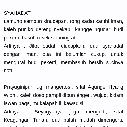
SYAHADAT
Lamuno sampun kinucapan,
rong sadat kanthi iman,
kaleh puniko dereng nyekapi, kangge ngudari budi
pekerti, basuh resék sucining ati.
Artinya : Jika sudah diucapkan,
dua syahadat
dengan iman, dua ini belumlah cukup, untuk
mengurai budi pekerti, membasuh bersih sucinya
hati.
Prayuginip
un ugi mangertosi
, sifat Agungé Hyang
Widhi, kaleh doso gampil dipun éngeti, wujud, kidam
lawan baqa, mukalapah lil kawadisi.
Artinya : Seyogyanya
juga mengerti, sifat
Keagungan Tuhan, dua puluh mudah dimengerti
,