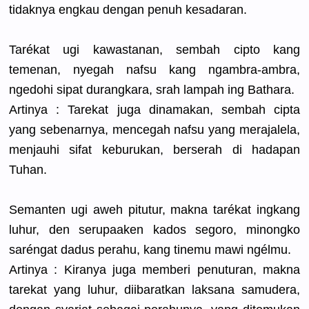
tidaknya engkau dengan penuh kesadaran.
Tarékat ugi kawastanan
, sembah cipto kang
temenan, nyegah nafsu kang ngambra-am
bra,
ngedohi sipat durangkara
, srah lampah ing Bathara.
Artinya : Tarekat juga dinamakan,
sembah cipta
yang sebenarnya
, mencegah nafsu yang merajalela
,
menjauhi sifat keburukan,
berserah di hadapan
Tuhan.
Semanten ugi aweh pitutur, makna tarékat ingkang
luhur, den serupaaken
kados segoro, minongko
saréngat dadus perahu, kang tinemu mawi ngélmu.
Artinya : Kiranya juga memberi penuturan,
makna
tarekat yang luhur, diibaratka
n laksana samudera,