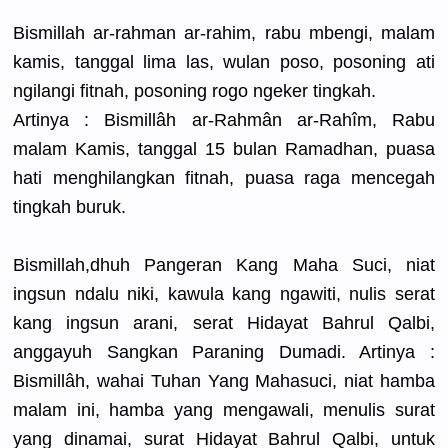
Bismillah ar-rahman ar-rahim, rabu mbengi, malam
kamis, tanggal lima las, wulan poso, posoning ati
ngilangi fitnah, posoning rogo ngeker tingkah.
Artinya : Bismillâh ar-Rahmân ar-Rahîm, Rabu
malam Kamis, tanggal 15 bulan Ramadhan, puasa
hati menghilang
kan fitnah, puasa raga mencegah
tingkah buruk.
Bismillah,
dhuh Pangeran Kang Maha Suci, niat
ingsun ndalu niki, kawula kang ngawiti, nulis serat
kang ingsun arani, serat Hidayat Bahrul Qalbi,
anggayuh Sangkan Paraning Dumadi. Artinya :
Bismillâh,
wahai Tuhan Yang Mahasuci, niat hamba
malam ini, hamba yang mengawali,
menulis surat
yang dinamai, surat Hidayat Bahrul Qalbi, untuk