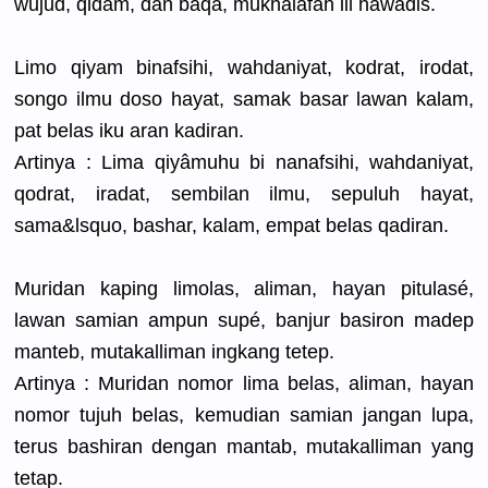
wujud, qidam, dan baqa, mukhalafah
lil hawâdis.
Limo qiyam binafsihi,
wahdaniyat
, kodrat, irodat,
songo ilmu doso hayat, samak basar lawan kalam,
pat belas iku aran kadiran.
Artinya : Lima qiyâmuhu bi nanafsihi,
wahdaniyat
,
qodrat, iradat, sembilan ilmu, sepuluh hayat,
sama&lsquo
, bashar, kalam, empat belas qadiran.
Muridan kaping limolas, aliman, hayan pitulasé,
lawan samian ampun supé, banjur basiron madep
manteb, mutakallim
an ingkang tetep.
Artinya : Muridan nomor lima belas, aliman, hayan
nomor tujuh belas, kemudian samian jangan lupa,
terus bashiran dengan mantab, mutakallim
an yang
tetap.