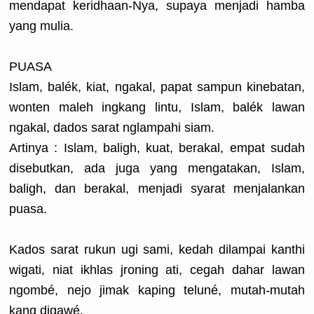
mendapat keridhaan-
Nya, supaya menjadi hamba
yang mulia.
PUASA
Islam, balék, kiat, ngakal, papat sampun kinebatan,
wonten maleh ingkang lintu, Islam, balék lawan
ngakal, dados sarat nglampahi siam.
Artinya : Islam, baligh, kuat, berakal, empat sudah
disebutkan
, ada juga yang mengatakan
, Islam,
baligh, dan berakal, menjadi syarat menjalanka
n
puasa.
Kados sarat rukun ugi sami, kedah dilampai kanthi
wigati, niat ikhlas jroning ati, cegah dahar lawan
ngombé, nejo jimak kaping teluné, mutah-muta
h
kang digawé.