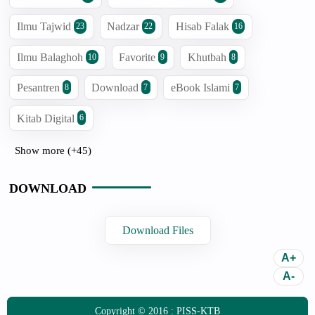
Ilmu Tajwid
Nadzar
Hisab Falak
23
22
16
Ilmu Balaghoh
Favorite
Khutbah
10
9
8
Pesantren
Download
eBook Islami
8
7
7
Kitab Digital
6
Show more (+45)
DOWNLOAD
Download Files
Copyright © 2016 :
PISS-KTB