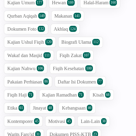
Kajian Umum
Hewan
Halal-Haram
177
169
160
Qurban Aqiqah
Makanan
149
141
Dokumen Foto
Akhlaq
132
124
Kajian Ushul Fiqih
Biografi Ulama
120
112
Wakaf dan Masjid
Fiqih Zakat
111
107
Kajian Nahwu
Fiqih Kesehatan
106
100
Pakaian Perhiasan
Daftar Isi Dokumen
86
77
Fiqih Haji
Kajian Ramadhan
Kisah
71
71
68
Etika
Jinayat
Kebangsaan
61
48
46
Kontemporer
Motivasi
Lain-Lain
45
45
38
Warits Faro'id
Dokumen PISS-KTB
31
23