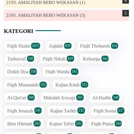
2193. AMALIYAH REBO WEKASAN (1)
2195. AMALIYAH REBO WEKASAN (3)
KATEGORI
Fiqih Shalat
Aqidah
Fiqih Thoharoh
1072
859
616
Tashawuf
Fiqih Nikah
Keluarga
556
419
363
Dzikir Doa
Fiqih Wanita
358
341
Fiqih Muamalah
Kajian Kitab
331
312
Al-Qur'an
Makalah Aswaja
Al-Hadits
269
265
249
Fiqih Jenazah
Kajian Tarikh
Fiqih Sosial
241
232
227
Ilmu Hikmah
Kajian Tafsir
Fiqih Puasa
202
195
194