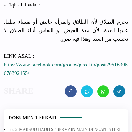
- Fiqh al 'Ibadat :
يحرم الطلاق لأن الطلاق والمرأة حائض أو نفساء يطيل
عليها العدة، لأن مدة الحيض أو النفاس أثناء الطلاق لا
تحسب من العدة وهذا فيه ضرر.
LINK ASAL :
https://www.facebook.com/groups/piss.ktb/posts/9516305
678392155/
DOKUMEN TERKAIT
3526. MAKSUD HADITS "BERMAIN-MAIN DENGAN ISTERI