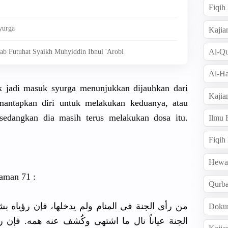
Fiqi
yurga
Kajia
Al-Qu
ab Futuhat Syaikh Muhyiddin Ibnul 'Arobi
Al-Ha
 jadi masuk syurga menunjukkan dijauhkan dari
Kajia
emantapkan diri untuk melakukan keduanya, atau
 sedangkan dia masih terus melakukan dosa itu.
Ilmu
Fiqih
Hew
laman 71 :
Qurb
من رأى الجنة في المنام ولم يدخلها، فإن رؤياه ب
Doku
الجنة عياناً نال ما اشتهى وكُشف عنه همه. فإن رأى