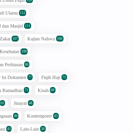
n Ushul Fiqih
afi Ulama
112
 dan Masjid
111
 Zakat
Kajian Nahwu
107
106
 Kesehatan
100
an Perhiasan
86
r Isi Dokumen
Fiqih Haji
77
71
an Ramadhan
Kisah
71
68
Jinayat
61
48
ngsaan
Kontemporer
46
45
asi
Lain-Lain
45
38