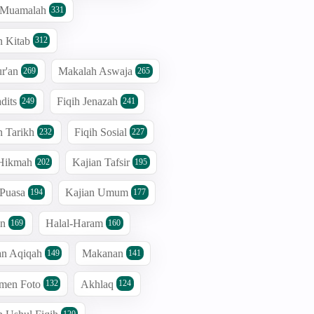
h Muamalah
331
n Kitab
312
r'an
Makalah Aswaja
269
265
dits
Fiqih Jenazah
249
241
n Tarikh
Fiqih Sosial
232
227
 Hikmah
Kajian Tafsir
202
195
 Puasa
Kajian Umum
194
177
an
Halal-Haram
169
160
an Aqiqah
Makanan
149
141
men Foto
Akhlaq
132
124
120