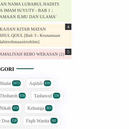
AN NAMA LUBABUL HADITS
 IMAM SUYUTY - BAB 1 :
AMAAN ILMU DAN ULAMA'
. KAJIAN KITAB MATAN
HUL QOUL [Bab 3 : Keutamaan
lahirrohmaanirrohiim]
. AMALIYAH REBO WEKASAN (2)
GORI
 Shalat
Aqidah
1072
859
 Thoharoh
Tashawuf
616
556
 Nikah
Keluarga
419
363
r Doa
Fiqih Wanita
358
341