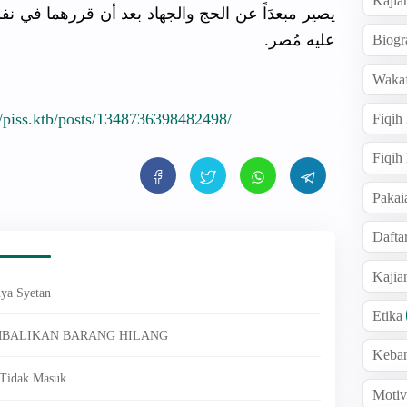
Kajia
يصير مبعدَاً عن الحج والجهاد بعد أن قررهما في نفس
عليه مُصر.
Biogr
Wakaf
/piss.ktb/posts/1348736398482498/
Fiqih
Fiqih
Pakai
Dafta
Kaji
nya Syetan
Etika
MBALIKAN BARANG HILANG
Keba
 Tidak Masuk
Motiv