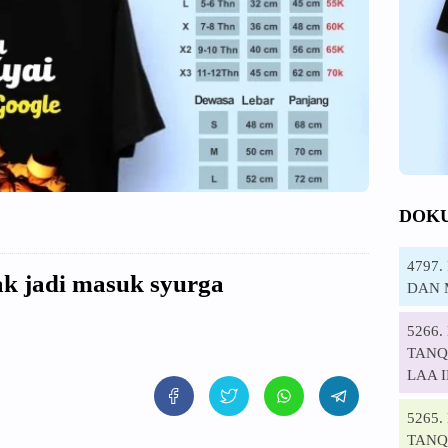
DOK
4797
ak jadi masuk syurga
DAN 
5266
TANQI
LAA 
5265
TANQ