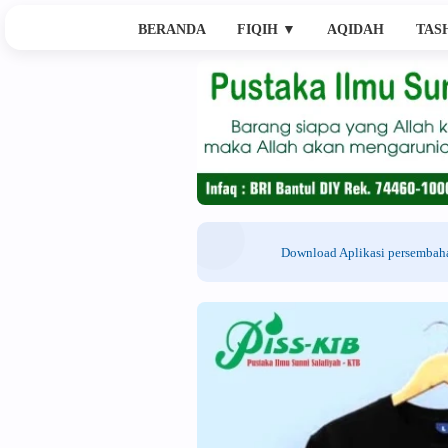
BERANDA
FIQIH
▼
AQIDAH
TAS
Download Aplikasi persemba