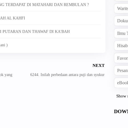
ANG TERDAPAT DI MATAHARI DAN REMBULAN ?
Warit
RAH AL KAHFI
Doku
LI PUTARAN DAN THAWAF DI KA'BAH
Ilmu 
ani )
Hisab
Favor
NEXT
Pesan
ok yang
6244. Inilah perbedaan antara puji dan syukur
eBook
Show 
DOW