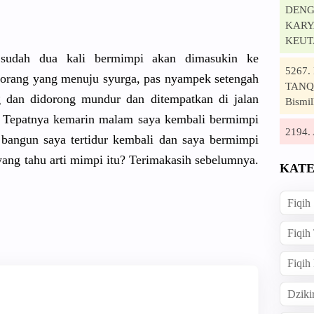
DENG
KARYA
KEUT
 sudah dua kali bermimpi akan dimasukin ke
5267
ur orang yang menuju syurga, pas nyampek setengah
TANQI
 dan didorong mundur dan ditempatkan di jalan
Bismil
. Tepatnya kemarin malam saya kembali bermimpi
2194
h bangun saya tertidur kembali dan saya bermimpi
ang tahu arti mimpi itu? Terimakasih sebelumnya.
KATE
Fiqih
Fiqih
Fiqih
Dziki