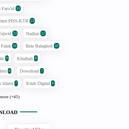
s Faro'id
31
men PISS-KTB
23
Tajwid
Nadzar
23
22
 Falak
Ilmu Balaghoh
16
10
ite
Khutbah
9
8
tren
Download
8
7
 Islami
Kitab Digital
7
6
more (+45)
NLOAD