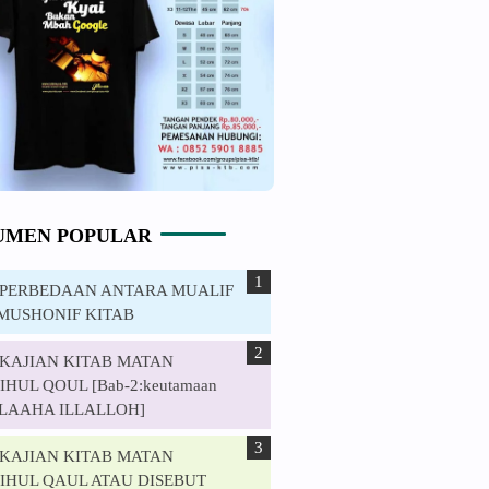
UMEN POPULAR
. PERBEDAAN ANTARA MUALIF
MUSHONIF KITAB
. KAJIAN KITAB MATAN
HUL QOUL [Bab-2:keutamaan
ILAAHA ILLALLOH]
. KAJIAN KITAB MATAN
IHUL QAUL ATAU DISEBUT