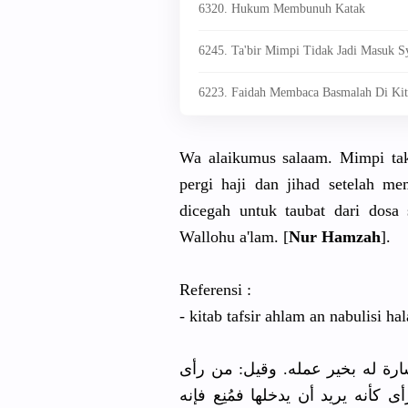
6320. Hukum Membunuh Katak
6245. Ta'bir Mimpi Tidak Jadi Masuk S
6223. Faidah Membaca Basmalah Di Kit
Wa alaikumus salaam. Mimpi tak
pergi haji dan jihad setelah m
dicegah untuk taubat dari dosa
Wallohu a'lam. [
Nur Hamzah
].
Referensi :
- kitab tafsir ahlam an nabulisi ha
شارة له بخير عمله. وقيل: من رأى
 كأنه يريد أن يدخلها فمُنِع فإنه