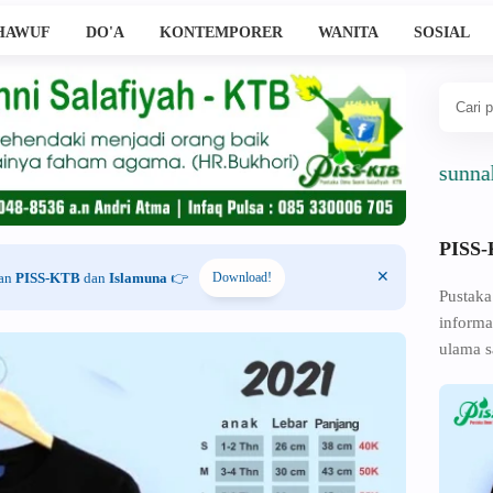
HAWUF
DO'A
KONTEMPORER
WANITA
SOSIAL
Ahlussunnah Wal
PISS
han
PISS-KTB
dan
Islamuna
👉
Download!
Pustaka
informa
ulama s