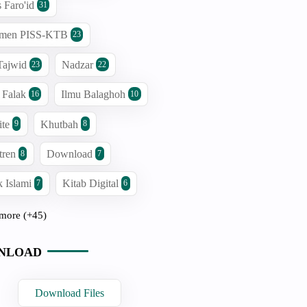
s Faro'id
31
men PISS-KTB
23
Tajwid
Nadzar
23
22
 Falak
Ilmu Balaghoh
16
10
ite
Khutbah
9
8
tren
Download
8
7
 Islami
Kitab Digital
7
6
more (+45)
NLOAD
Download Files