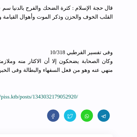
قال حجة الإسلام : كثرة الضحك والفرح بالدنيا سم
القلب الخوف والحزن وذكر الموت وأهوال القيامة 
وفى تفسير القرطبي 10/318
وكان الصحابة يضحكون إلا أن الاكثار منه وملا
منهي عنه وهو من فعل السفهاء والبطالة وفى الخبر 
/piss.ktb/posts/1343032179052920/