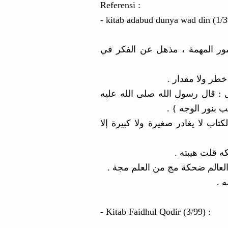
Referensi :
- kitab adabud dunya wad din (1/3
مور المهمة ، مذهل عن الفكر في
ه خطر ولا مقدار
 : قال رسول الله صلى الله عليه
يذهب بنور الوجه
اب لا يغادر صغيرة ولا كبيرة إلا
كه قلت هيبته
 العالم ضحكة مج من العلم مجة
به
- Kitab Faidhul Qodir (3/99) :