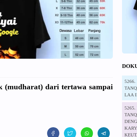
DOK
5266
 (mudharat) dari tertawa sampai
TANQI
LAA 
5265
TANQ
DENG
KARYA
KEUT