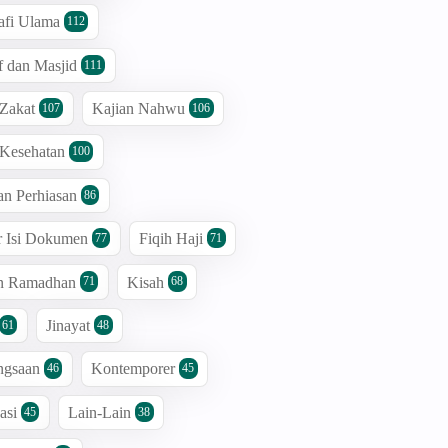
afi Ulama
112
 dan Masjid
111
 Zakat
Kajian Nahwu
107
106
 Kesehatan
100
an Perhiasan
86
r Isi Dokumen
Fiqih Haji
77
71
an Ramadhan
Kisah
71
68
Jinayat
61
48
ngsaan
Kontemporer
46
45
asi
Lain-Lain
45
38