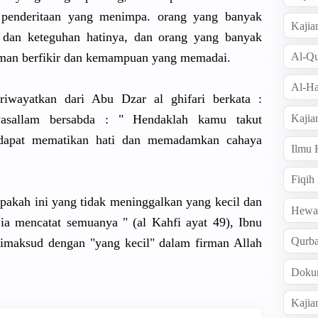
penderitaan yang menimpa. orang yang banyak
Kajia
 dan keteguhan hatinya, dan orang yang banyak
Al-Qu
jaman berfikir dan kemampuan yang memadai.
Al-Ha
riwayatkan dari Abu Dzar al ghifari berkata :
Kajia
 wasallam bersabda : " Hendaklah kamu takut
 dapat mematikan hati dan memadamkan cahaya
Ilmu
Fiqih
apakah ini yang tidak meninggalkan yang kecil dan
Hew
 ia mencatat semuanya " (al Kahfi ayat 49), Ibnu
Qurb
maksud dengan "yang kecil" dalam firman Allah
Doku
Kajia