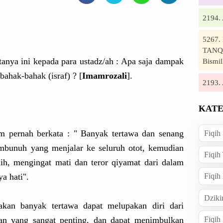
2194
5267
TANQI
tanya ini kepada para ustadz/ah : Apa saja dampak
Bismil
bahak-bahak (israf) ? [
Imamrozali
].
2193
KATE
am pernah berkata : " Banyak tertawa dan senang
Fiqih
mbunuh yang menjalar ke seluruh otot, kemudian
Fiqih
dih, mengingat mati dan teror qiyamat dari dalam
a hati".
Fiqih
Dziki
akan banyak tertawa dapat melupakan diri dari
lan yang sangat penting, dan dapat menimbulkan
Fiqi