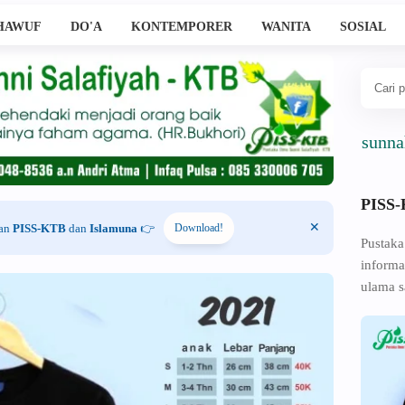
HAWUF
DO'A
KONTEMPORER
WANITA
SOSIAL
Ahlussunnah Wal J
PISS
han
PISS-KTB
dan
Islamuna
👉
Download!
Pustaka
informa
ulama s