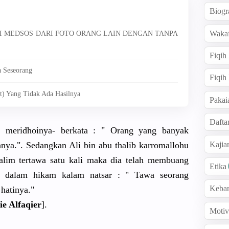
Biogr
Wakaf
DI MEDSOS DARI FOTO ORANG LAIN DENGAN TANPA
Fiqih
 Seseorang
Fiqih
t) Yang Tidak Ada Hasilnya
Pakai
Dafta
 meridhoinya- berkata : " Orang yang banyak
Kaji
nya.". Sedangkan Ali bin abu thalib karromallohu
 alim tertawa satu kali maka dia telah membuang
Etika
an dalam hikam kalam natsar : " Tawa seorang
Keba
hatinya."
e Alfaqier
].
Motiv