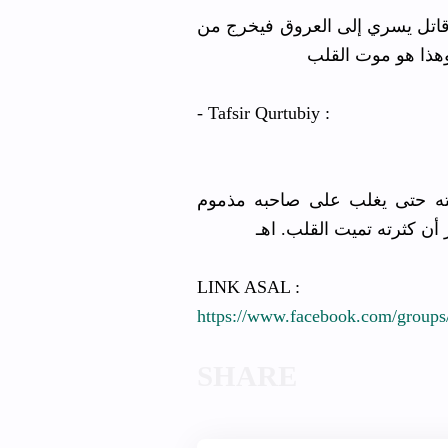
 قاتل يسري إلى العروق فيخرج من
وهذا هو موت القلب
- Tafsir Qurtubiy :
زمته حتى يغلب على صاحبه مذموم
أن كثرته تميت القلب. اهـ
LINK ASAL :
https://www.facebook.com/groups