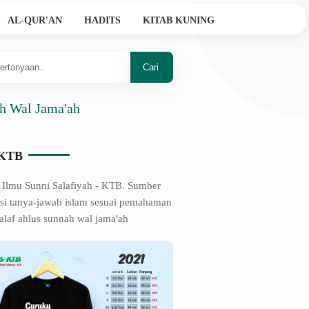
AL-QUR'AN
HADITS
KITAB KUNING
ama'ah
-KTB
 Ilmu Sunni Salafiyah - KTB. Sumber
si tanya-jawab islam sesuai pemahaman
alaf ahlus sunnah wal jama'ah