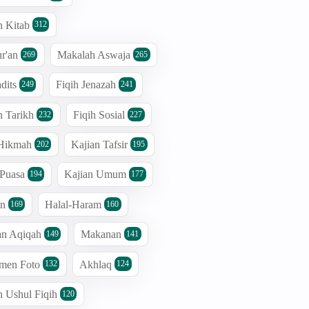
n Kitab
312
r'an
Makalah Aswaja
269
265
dits
Fiqih Jenazah
249
241
n Tarikh
Fiqih Sosial
232
227
 Hikmah
Kajian Tafsir
202
195
 Puasa
Kajian Umum
194
177
an
Halal-Haram
169
160
an Aqiqah
Makanan
149
141
men Foto
Akhlaq
132
124
n Ushul Fiqih
120