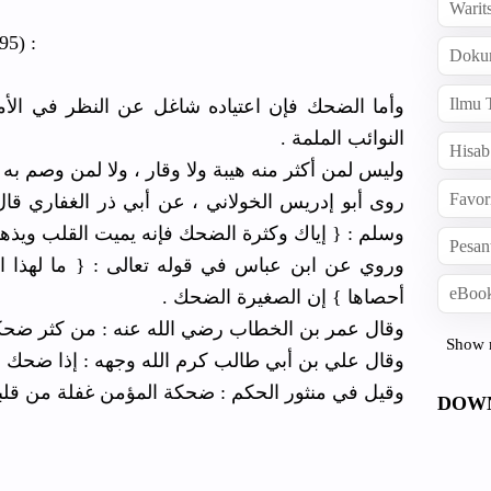
Warit
95) :
Doku
Ilmu 
وأما الضحك فإن اعتياده شاغل عن النظر في الأ
النوائب الملمة .
Hisab
وليس لمن أكثر منه هيبة ولا وقار ، ولا لمن وصم ب .
Favor
روى أبو إدريس الخولاني ، عن أبي ذر الغفاري قال
وسلم : { إياك وكثرة الضحك فإنه يميت القلب و } .
Pesan
وروي عن ابن عباس في قوله تعالى : { ما لهذا الكت
eBook
أحصاها } إن الصغيرة الضحك .
وقال عمر بن الخطاب رضي الله عنه : من كثر ضح .
Show 
وقال علي بن أبي طالب كرم الله وجهه : إذا ضحك .
وقيل في منثور الحكم : ضحكة المؤمن غفلة من قل .
DOW