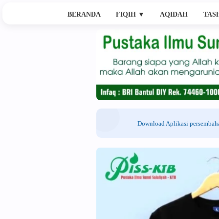
BERANDA
FIQIH
▼
AQIDAH
TAS
Download Aplikasi persemba