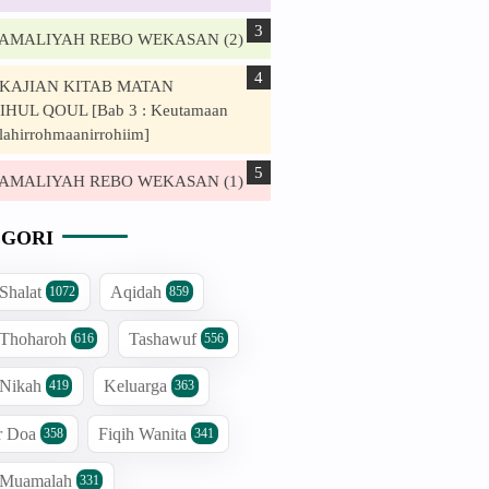
. AMALIYAH REBO WEKASAN (2)
. KAJIAN KITAB MATAN
HUL QOUL [Bab 3 : Keutamaan
lahirrohmaanirrohiim]
. AMALIYAH REBO WEKASAN (1)
GORI
 Shalat
Aqidah
1072
859
 Thoharoh
Tashawuf
616
556
 Nikah
Keluarga
419
363
r Doa
Fiqih Wanita
358
341
h Muamalah
331