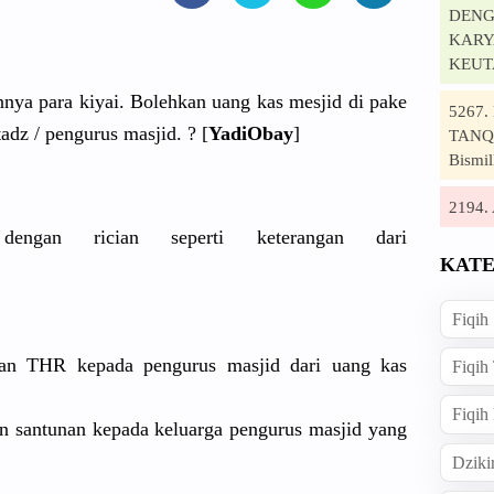
DENG
KARYA
KEUT
ya para kiyai. Bolehkan uang kas mesjid di pake
5267
dz / pengurus masjid. ? [
YadiObay
]
TANQI
Bismil
2194
 dengan rician seperti keterangan dari
KATE
Fiqih
n THR kepada pengurus masjid dari uang kas
Fiqih
Fiqih
santunan kepada keluarga pengurus masjid yang
Dziki