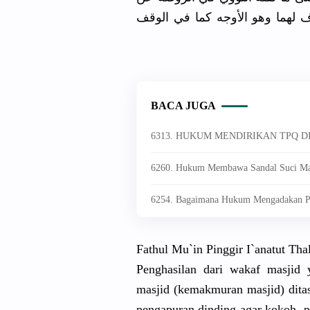
ف لهما وهو الأوجه كما في الوقف
BACA JUGA
6313. HUKUM MENDIRIKAN TPQ D
6260. Hukum Membawa Sandal Suci Ma
6254. Bagaimana Hukum Mengadakan Pe
Fathul Mu`in Pinggir I`anatut Thal
Penghasilan dari wakaf masjid 
masjid (kemakmuran masjid) dita
pengapuran dinding agar kokoh, 