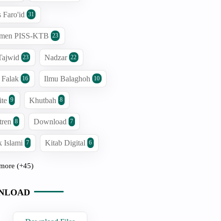
s Faro'id
31
men PISS-KTB
23
Tajwid
Nadzar
23
22
 Falak
Ilmu Balaghoh
16
10
ite
Khutbah
9
8
tren
Download
8
7
 Islami
Kitab Digital
7
6
more (+45)
NLOAD