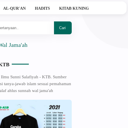
AL-QUR'AN
HADITS
KITAB KUNING
ma'ah
-KTB
 Ilmu Sunni Salafiyah - KTB. Sumber
si tanya-jawab islam sesuai pemahaman
alaf ahlus sunnah wal jama'ah