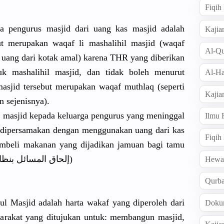
Fiqi
pengurus masjid dari uang kas masjid adalah
Kajia
ut merupakan waqaf li mashalihil masjid (waqaf
Al-Qu
i uang dari kotak amal) karena THR yang diberikan
uk mashalihil masjid, dan tidak boleh menurut
Al-Ha
masjid tersebut merupakan waqaf muthlaq (seperti
Kajia
n sejenisnya).
masjid kepada keluarga pengurus yang meninggal
Ilmu
m dipersamakan dengan menggunakan uang dari kas
Fiqih
mbeli makanan yang dijadikan jamuan bagi tamu
(ilhaqul masail bi nadha`iriha إلحاق المسائل بنظائرها)
Hew
Qurb
ul Masjid adalah harta wakaf yang diperoleh dari
Doku
syarakat yang ditujukan untuk: membangun masjid,