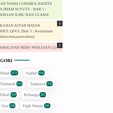
AN NAMA LUBABUL HADITS
 IMAM SUYUTY - BAB 1 :
AMAAN ILMU DAN ULAMA'
. KAJIAN KITAB MATAN
HUL QOUL [Bab 3 : Keutamaan
lahirrohmaanirrohiim]
. AMALIYAH REBO WEKASAN (2)
GORI
 Shalat
Aqidah
1072
859
 Thoharoh
Tashawuf
616
556
 Nikah
Keluarga
419
363
r Doa
Fiqih Wanita
358
341