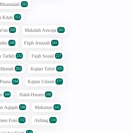
h Muamalah
331
n Kitab
312
r'an
Makalah Aswaja
269
265
dits
Fiqih Jenazah
249
241
n Tarikh
Fiqih Sosial
232
227
 Hikmah
Kajian Tafsir
202
195
 Puasa
Kajian Umum
194
177
an
Halal-Haram
169
160
an Aqiqah
Makanan
149
141
men Foto
Akhlaq
132
124
120