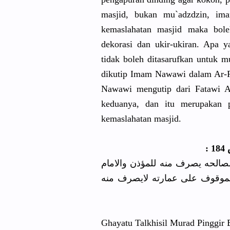
masjid, bukan mu`adzdzin, im
kemaslahatan masjid maka bole
dekorasi dan ukir-ukiran. Apa 
tidak boleh ditasarufkan untuk 
dikutip Imam Nawawi dalam Ar-Ra
Nawawi mengutip dari Fatawi Al
keduanya, dan itu merupakan 
kemaslahatan masjid.
1
( يصرف منه للمؤذن والامام
لموقوف على عمارته لايصرف منه
Ghayatu Talkhisil Murad Pinggir 