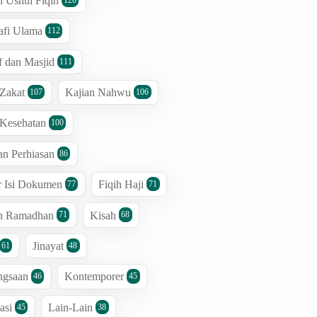
n Ushul Fiqih
afi Ulama
112
 dan Masjid
111
 Zakat
Kajian Nahwu
107
106
 Kesehatan
100
an Perhiasan
86
r Isi Dokumen
Fiqih Haji
77
71
an Ramadhan
Kisah
71
68
Jinayat
61
48
ngsaan
Kontemporer
46
45
asi
Lain-Lain
45
38