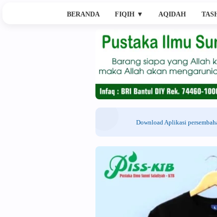
BERANDA
FIQIH
▼
AQIDAH
TAS
Download Aplikasi persemba