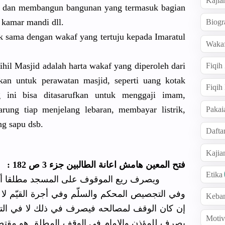
Kajia
d dan membangun bangunan yang termasuk bagian
, kamar mandi dll.
Biogr
k sama dengan wakaf yang tertuju kepada Imaratul
Wakaf
hil Masjid adalah harta wakaf yang diperoleh dari
Fiqih
an untuk perawatan masjid, seperti uang kotak
Fiqih
 ini bisa ditasarufkan untuk menggaji imam,
rung tiap menjelang lebaran, membayar listrik,
Pakai
g sapu dsb.
Dafta
Kaji
فتح المعين هامش اعانة الطالبين جزء 3 ص 182 :
Etika
ويصرف ريع الموقوف على المسجد مطلقا أو على 
وفي التجصيص المحكم والسلّم وفي أجرة القيّم لا ا
Keba
إن كان الوقف لمصالحه فيصرف في ذلك لا في التزو
Motiv
يصرف للمؤذن والامام في الوقف المطلق هو مقتض