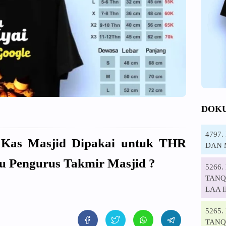
DOK
4797
 Kas Masjid Dipakai untuk THR
DAN 
u Pengurus Takmir Masjid ?
5266
TANQI
LAA 
5265
TANQ