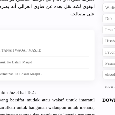
البغوي لكنه نقل بعده عن فتاوي الغزالي أنه يصر
Warit
على مصالحه
Doku
Ilmu 
Hisab
I TANAH WAQAF MASJID
Favor
suk Ke Dalam Masjid
Pesan
eBook
rmainan Di Lokasi Masjid ?
Show 
ibin Juz 3 hal 182 :
yang bersifat mutlak atau wakaf untuk imaratul
DOW
sarufkan untuk bangunan walaupun untuk menara,
pembuatan tangga dan untuk upah kepada pengurus