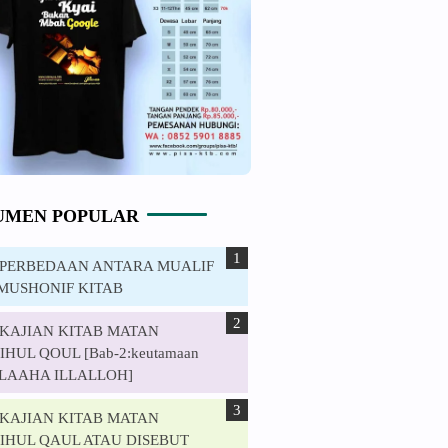
UMEN POPULAR
. PERBEDAAN ANTARA MUALIF
MUSHONIF KITAB
. KAJIAN KITAB MATAN
HUL QOUL [Bab-2:keutamaan
ILAAHA ILLALLOH]
. KAJIAN KITAB MATAN
IHUL QAUL ATAU DISEBUT