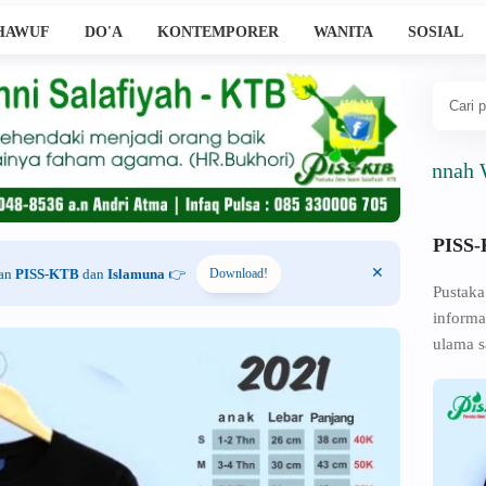
HAWUF
DO'A
KONTEMPORER
WANITA
SOSIAL
Ahlussunnah Wal Ja
PISS
han
PISS-KTB
dan
Islamuna
👉
Download!
Pustaka
informa
ulama s