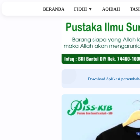
BERANDA
FIQIH
▼
AQIDAH
TAS
Download Aplikasi persemba