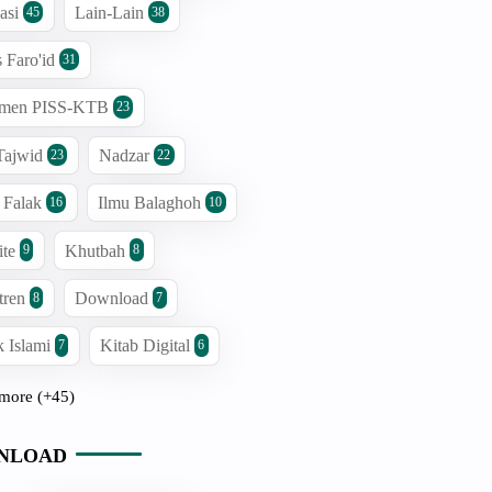
asi
Lain-Lain
45
38
s Faro'id
31
men PISS-KTB
23
Tajwid
Nadzar
23
22
 Falak
Ilmu Balaghoh
16
10
ite
Khutbah
9
8
tren
Download
8
7
 Islami
Kitab Digital
7
6
more (+45)
NLOAD