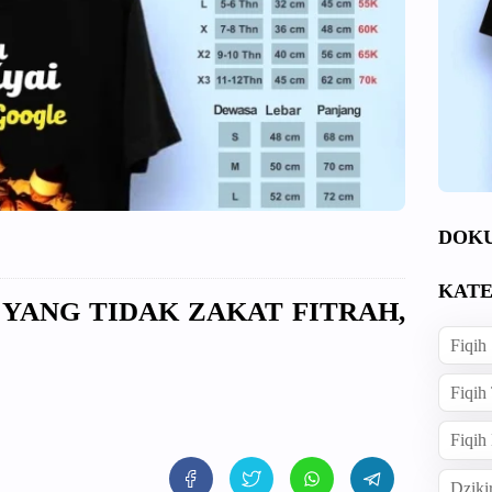
DOK
KATE
 YANG TIDAK ZAKAT FITRAH,
Fiqih
?
Fiqih
Fiqih
Dziki