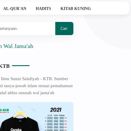
AL-QUR'AN
HADITS
KITAB KUNING
Jama'ah
-KTB
 Ilmu Sunni Salafiyah - KTB. Sumber
si tanya-jawab islam sesuai pemahaman
alaf ahlus sunnah wal jama'ah