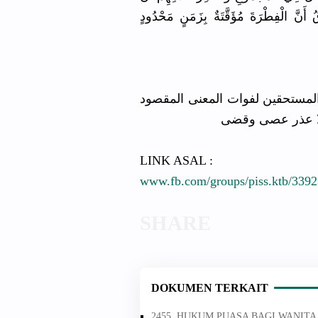
قُ أَنَّ الْفِطْرَةَ مُؤَقَّتَةٌ بِزَمَنٍ مَحْدُودٍ
 المستحقين لفوات المعنى المقصود
لا عذر عصى وقضى
LINK ASAL :
www.fb.com/groups/piss.ktb/339
DOKUMEN TERKAIT
2455. HUKUM PUASA BAGI WANIT