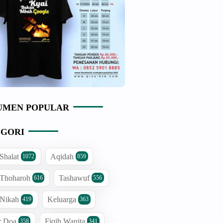
UMEN POPULAR
GORI
 Shalat
Aqidah
1072
859
 Thoharoh
Tashawuf
616
556
 Nikah
Keluarga
419
363
r Doa
Fiqih Wanita
358
341