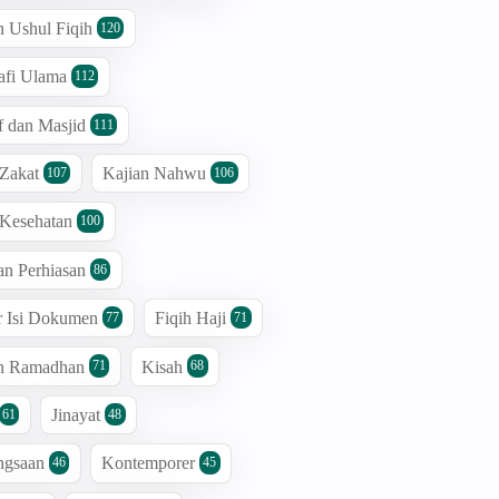
n Ushul Fiqih
120
afi Ulama
112
 dan Masjid
111
 Zakat
Kajian Nahwu
107
106
 Kesehatan
100
an Perhiasan
86
r Isi Dokumen
Fiqih Haji
77
71
an Ramadhan
Kisah
71
68
Jinayat
61
48
ngsaan
Kontemporer
46
45