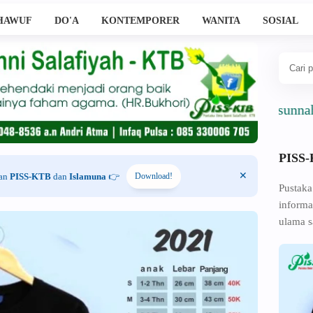
HAWUF
DO'A
KONTEMPORER
WANITA
SOSIAL
Ahlussunnah Wal 
PISS
han
PISS-KTB
dan
Islamuna
👉
Download!
Pustaka
informa
ulama s