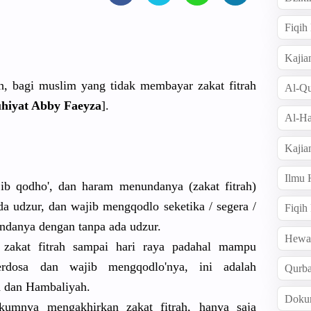
Fiqi
Kajia
, bagi muslim yang tidak membayar zakat fitrah
Al-Qu
hiyat Abby Faeyza
].
Al-Ha
Kajia
Ilmu
b qodho', dan haram menundanya (zakat fitrah)
ada udzur, dan wajib mengqodlo seketika / segera /
Fiqih
ndanya dengan tanpa ada udzur.
Hew
zakat fitrah sampai hari raya padahal mampu
rdosa dan wajib mengqodlo'nya, ini adalah
Qurb
h dan Hambaliyah.
Doku
umnya mengakhirkan zakat fitrah, hanya saja