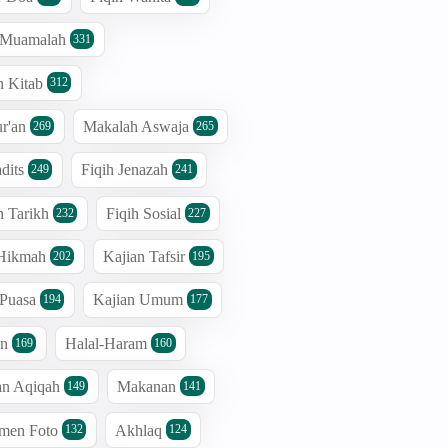
h Muamalah
331
n Kitab
312
r'an
Makalah Aswaja
269
265
dits
Fiqih Jenazah
249
241
n Tarikh
Fiqih Sosial
232
227
 Hikmah
Kajian Tafsir
202
195
 Puasa
Kajian Umum
194
177
an
Halal-Haram
169
160
an Aqiqah
Makanan
149
141
men Foto
Akhlaq
132
124