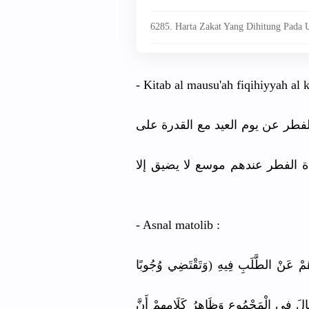
6285. Harta Zakat Yang Dihitung Pada 
- Kitab al mausu'ah fiqihiyyah al 
الفطر عن يوم العيد مع القدرة على
اة الفطر عندهم موسع لا يضيق إلا
- Asnal matolib :
َاؤُهُمْ عَنْ الطَّلَبِ فِيهِ (وَتَقْتَضِي وُجُوبًا
ِ قَالَ فِي الْمَجْمُوعِ وَظَاهِرُ كَلَامِهِمْ أَنَّ