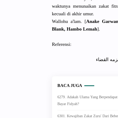
waktunya menunaikan zakat fitr
kecuali di akhir umur.
Wallohu a'lam. [
Anake Garwan
Blank, Hambo Lemah
].
Referensi:
لزمه القضاء
BACA JUGA
6279. Adakah Ulama Yang Berpendapat
Bayar Fidyah?
6301. Kewajiban Zakat Zuru' Dari Beb