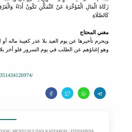
زَكَاةَ الْمَالِ الْمُؤَخَّرَةَ عَنْ التَّمَكُّنِ تَكُونُ أَدَاءً وَالْفَرْ
كَالصَّلَاةِ
مغني المحتاج
ويحرم تأخيرها عن يوم العيد بلا عذر كغيبة ماله أو
وهو إغناؤهم عن الطلب في يوم السرور فلو أخر ب
2351434120974/
A YANG MENYUSUI DAN KAFFAROH / FIDYAHNYA