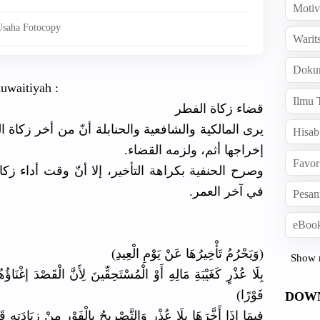
Motiv
Usaha Fotocopy
Warit
Doku
kuwaitiyah :
Ilmu 
قضاء زكاة الفطر
يرى المالكية والشافعية والحنابلة أنّ من أخر زكاة 
Hisab
إخراجها أثم، ولزمه القضاء‏.‏
Favor
وصرح الحنفية بكراهة التأخير، إلا أنّ وقت أداء زك
في آخر العمر‏.
Pesan
eBook
(وَيَحْرُمُ تَأْخِيرُهَا عَنْ يَوْمِ الْعِيدِ)
Show 
بِلَا عُذْرٍ كَغَيْبَةِ مَالِهِ أَوْ الْمُسْتَحِقِّينَ لِأَنَّ الْقَصْدَ إغْن
فَوْرًا)
DOW
فِيمَا إذَا أَخَّرَهَا بِلَا عُذْرٍ وَالتَّصْرِيحُ بِالْفَوْرِ مِنْ زِيَادَتِه