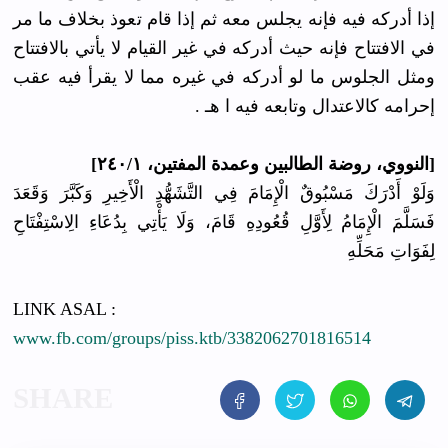
إذا أدركه فيه فإنه يجلس معه ثم إذا قام تعوذ بخلاف ما مر
في الافتتاح فإنه حيث أدركه في غير القيام لا يأتي بالافتتاح
ومثل الجلوس ما لو أدركه في غيره مما لا يقرأ فيه عقب
إحرامه كالاعتدال وتابعه فيه ا هـ .
[النووي، روضة الطالبين وعمدة المفتين، ٢٤٠/١]
وَلَوْ أَدْرَكَ مَسْبُوقٌ الْإِمَامَ فِي التَّشَهُّدِ الْأَخِيرِ وَكَبَّرَ وَقَعَدَ
فَسَلَّمَ الْإِمَامُ لِأَوَّلِ قُعُودِهِ قَامَ، وَلَا يَأْتِي بِدُعَاءِ الِاسْتِفْتَاحِ
لِفَوَاتِ مَحَلِّهِ
LINK ASAL :
www.fb.com/groups/piss.ktb/3382062701816514