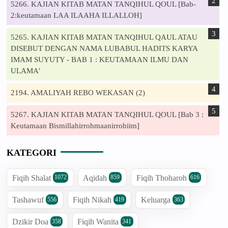
5266. KAJIAN KITAB MATAN TANQIHUL QOUL [Bab-
2:keutamaan LAA ILAAHA ILLALLOH]
5265. KAJIAN KITAB MATAN TANQIHUL QAUL ATAU
DISEBUT DENGAN NAMA LUBABUL HADITS KARYA
IMAM SUYUTY - BAB 1 : KEUTAMAAN ILMU DAN
ULAMA'
2194. AMALIYAH REBO WEKASAN (2)
5267. KAJIAN KITAB MATAN TANQIHUL QOUL [Bab 3 :
Keutamaan Bismillahirrohmaanirrohiim]
KATEGORI
Fiqih Shalat
Aqidah
Fiqih Thoharoh
1072
859
616
Tashawuf
Fiqih Nikah
Keluarga
556
419
363
Dzikir Doa
Fiqih Wanita
358
341