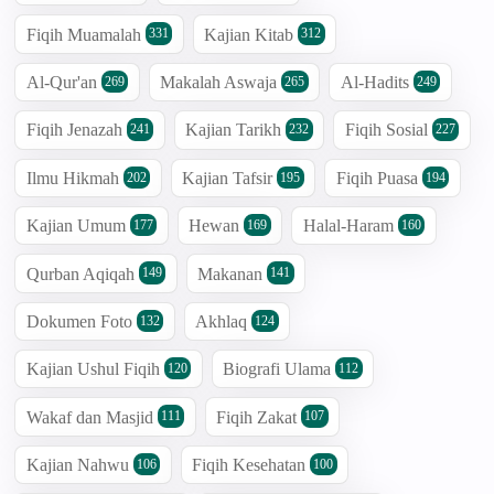
Fiqih Muamalah
Kajian Kitab
331
312
Al-Qur'an
Makalah Aswaja
Al-Hadits
269
265
249
Fiqih Jenazah
Kajian Tarikh
Fiqih Sosial
241
232
227
Ilmu Hikmah
Kajian Tafsir
Fiqih Puasa
202
195
194
Kajian Umum
Hewan
Halal-Haram
177
169
160
Qurban Aqiqah
Makanan
149
141
Dokumen Foto
Akhlaq
132
124
Kajian Ushul Fiqih
Biografi Ulama
120
112
Wakaf dan Masjid
Fiqih Zakat
111
107
Kajian Nahwu
Fiqih Kesehatan
106
100