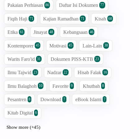
Pakaian Perhiasan
Daftar Isi Dokumen
86
77
Fiqih Haji
Kajian Ramadhan
Kisah
71
71
68
Etika
Jinayat
Kebangsaan
61
48
46
Kontemporer
Motivasi
Lain-Lain
45
45
38
Warits Faro'id
Dokumen PISS-KTB
31
23
Ilmu Tajwid
Nadzar
Hisab Falak
23
22
16
Ilmu Balaghoh
Favorite
Khutbah
10
9
8
Pesantren
Download
eBook Islami
8
7
7
Kitab Digital
6
Show more (+45)