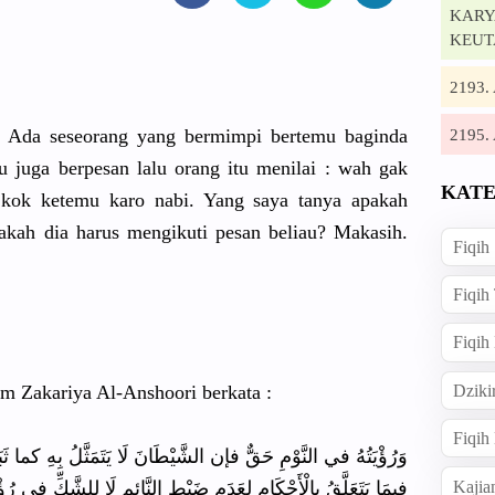
KARYA
KEUT
2193
: Ada seseorang yang bermimpi bertemu baginda
2195
 juga berpesan lalu orang itu menilai : wah gak
KATE
ok ketemu karo nabi. Yang saya tanya apakah
akah dia harus mengikuti pesan beliau? Makasih.
Fiqih
Fiqih
Fiqih
Dziki
m Zakariya Al-Anshoori berkata :
Fiqi
وَرُؤْيَتُهُ في النَّوْمِ حَقٌّ فإن الشَّيْطَانَ لَا يَتَمَثَّلُ بِهِ كما
Kajia
فِيمَا يَتَعَلَّقُ بِالْأَحْكَامِ لِعَدَمِ ضَبْطِ النَّائِمِ لَا لِلشَّكِّ في رُؤْي