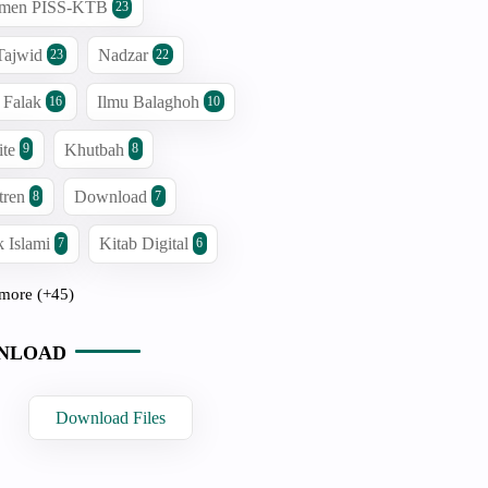
men PISS-KTB
23
Tajwid
Nadzar
23
22
 Falak
Ilmu Balaghoh
16
10
ite
Khutbah
9
8
tren
Download
8
7
 Islami
Kitab Digital
7
6
more (+45)
NLOAD
Download Files