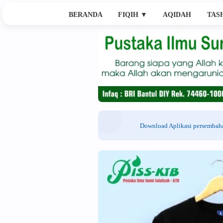
BERANDA
FIQIH
▼
AQIDAH
TAS
Download Aplikasi persemba