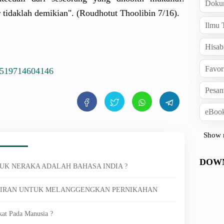
Doku
 tidaklah demikian". (Roudhotut Thoolibin 7/16).
Ilmu 
Hisab
Favor
7519714604146
Pesan
eBook
Show 
DOW
UK NERAKA ADALAH BAHASA INDIA ?
AHIRAN UNTUK MELANGGENGKAN PERNIKAHAN
kat Pada Manusia ?