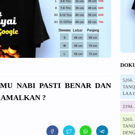
DOK
5266
EMU NABI PASTI BENAR DAN
TANQI
LAA 
IAMALKAN ?
2194
5265
TANQ
DENG