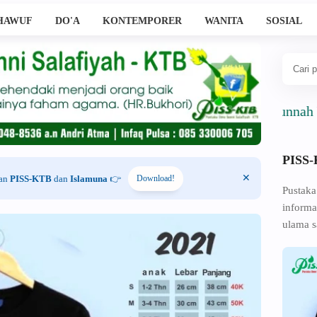
HAWUF
DO'A
KONTEMPORER
WANITA
SOSIAL
Ahlussunnah Wal J
PISS
han
PISS-KTB
dan
Islamuna
👉
Download!
Pustaka
informa
ulama s