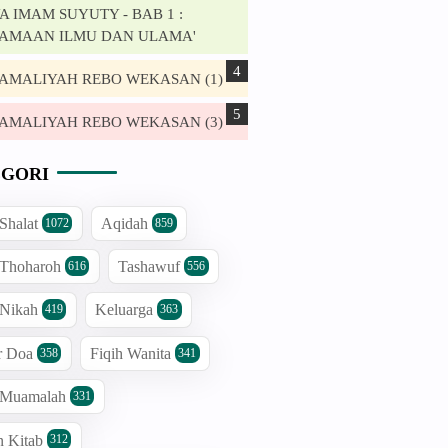
 IMAM SUYUTY - BAB 1 :
AMAAN ILMU DAN ULAMA'
. AMALIYAH REBO WEKASAN (1)
. AMALIYAH REBO WEKASAN (3)
GORI
 Shalat
Aqidah
1072
859
 Thoharoh
Tashawuf
616
556
 Nikah
Keluarga
419
363
r Doa
Fiqih Wanita
358
341
h Muamalah
331
n Kitab
312