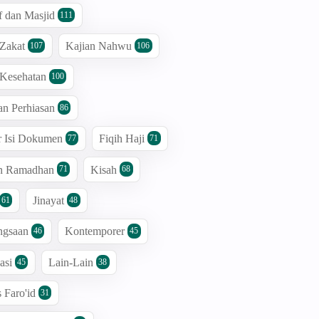
 dan Masjid
111
 Zakat
Kajian Nahwu
107
106
 Kesehatan
100
an Perhiasan
86
r Isi Dokumen
Fiqih Haji
77
71
an Ramadhan
Kisah
71
68
Jinayat
61
48
ngsaan
Kontemporer
46
45
asi
Lain-Lain
45
38
s Faro'id
31