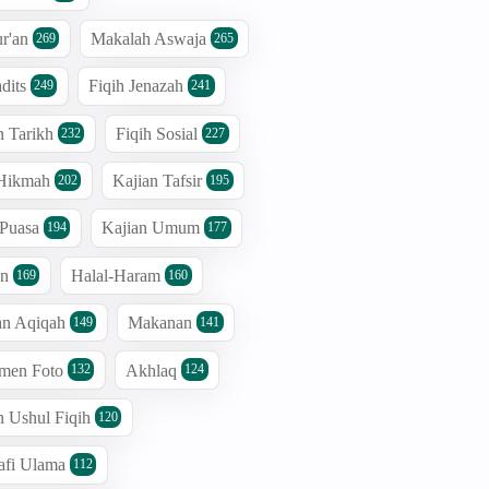
r'an
Makalah Aswaja
269
265
dits
Fiqih Jenazah
249
241
n Tarikh
Fiqih Sosial
232
227
 Hikmah
Kajian Tafsir
202
195
 Puasa
Kajian Umum
194
177
an
Halal-Haram
169
160
an Aqiqah
Makanan
149
141
men Foto
Akhlaq
132
124
n Ushul Fiqih
120
afi Ulama
112