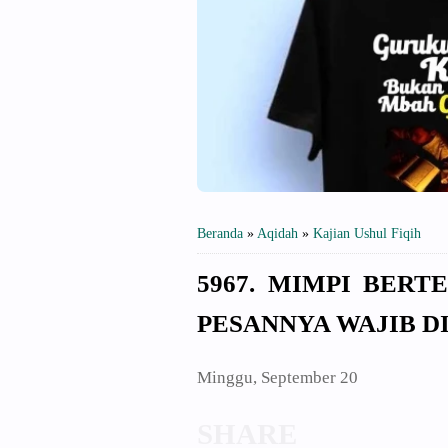
Beranda
»
Aqidah
»
Kajian Ushul Fiqih
5967. MIMPI BERT
PESANNYA WAJIB D
Minggu, September 20