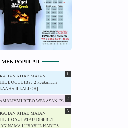
UMEN POPULAR
. KAJIAN KITAB MATAN
HUL QOUL [Bab-2:keutamaan
ILAAHA ILLALLOH]
. AMALIYAH REBO WEKASAN (2)
. KAJIAN KITAB MATAN
IHUL QAUL ATAU DISEBUT
AN NAMA LUBABUL HADITS