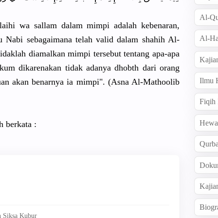
Al-Qu
alaihi wa sallam dalam mimpi adalah kebenaran,
Al-Ha
ru Nabi sebagaimana telah valid dalam shahih Al-
idaklah diamalkan mimpi tersebut tentang apa-apa
Kajia
kum dikarenakan tidak adanya dhobth dari orang
Ilmu
an akan benarnya ia mimpi". (Asna Al-Mathoolib
Fiqih
Hew
 berkata :
Qurb
Doku
Kajia
Biogr
n Siksa Kubur