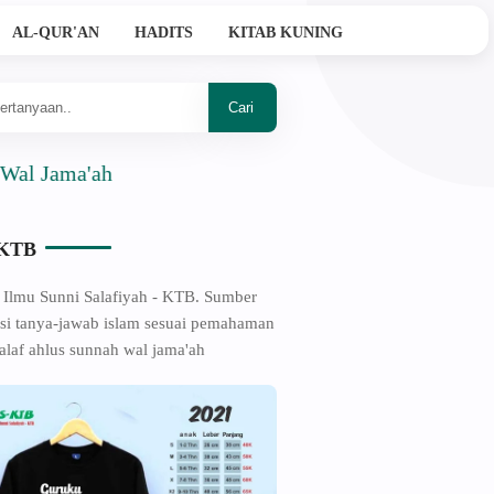
AL-QUR'AN
HADITS
KITAB KUNING
ama'ah
-KTB
 Ilmu Sunni Salafiyah - KTB. Sumber
si tanya-jawab islam sesuai pemahaman
alaf ahlus sunnah wal jama'ah