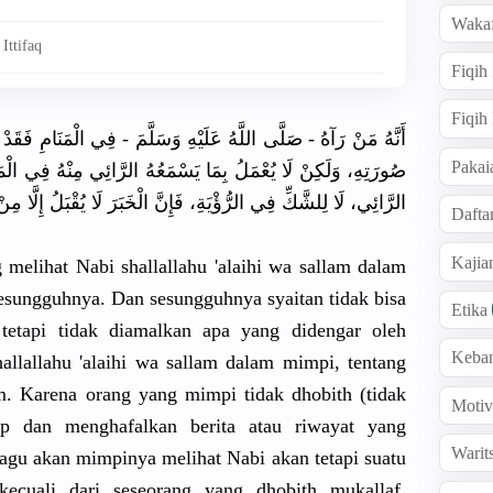
Wakaf
Ittifaq
Fiqih
Fiqih
أَنَّهُ مَنْ رَآهُ - صَلَّى اللَّهُ عَلَيْهِ وَسَلَّمَ - فِي الْمَنَامِ فَقَدْ ر
Pakai
صُورَتِهِ، وَلَكِنْ لَا يُعْمَلُ بِمَا يَسْمَعُهُ الرَّائِي مِنْهُ فِي الْمَنَا
الرَّائِي، لَا لِلشَّكِّ فِي الرُّؤْيَةِ، فَإِنَّ الْخَبَرَ لَا يُقْبَلُ إِلَّا مِ
Dafta
Kaji
melihat Nabi shallallahu 'alaihi wa sallam dalam
esungguhnya. Dan sesungguhnya syaitan tidak bisa
Etika
tetapi tidak diamalkan apa yang didengar oleh
Keba
allallahu 'alaihi wa sallam dalam mimpi, tentang
. Karena orang yang mimpi tidak dhobith (tidak
Motiv
 dan menghafalkan berita atau riwayat yang
Warit
ragu akan mimpinya melihat Nabi akan tetapi suatu
 kecuali dari seseorang yang dhobith mukallaf.