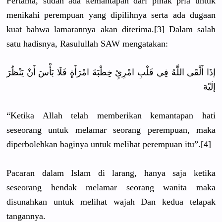
Pertama, sudah ada kemantapan dari pihak pria untuk
menikahi perempuan yang dipilihnya serta ada dugaan
kuat bahwa lamarannya akan diterima.[3] Dalam salah
satu hadisnya, Rasulullah SAW mengatakan:
إذَا أَلْقَى اللَّهُ فِي قَلْبِ امْرِئٍ خِطْبَةَ امْرَأَةٍ فَلَا بَأْسَ أَنْ يَنْظُرَ
إلَيْهَ
“Ketika Allah telah memberikan kemantapan hati
seseorang untuk melamar seorang perempuan, maka
diperbolehkan baginya untuk melihat perempuan itu”.[4]
Pacaran dalam Islam di larang, hanya saja ketika
seseorang hendak melamar seorang wanita maka
disunahkan untuk melihat wajah Dan kedua telapak
tangannya.