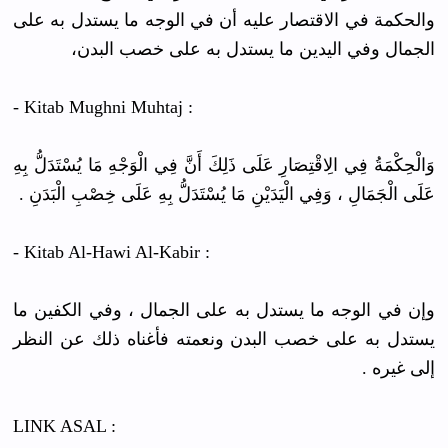
والحكمة في الاقتصار عليه أن في الوجه ما يستدل به على
الجمال وفي اليدين ما يستدل به على خصب البدن،
- Kitab Mughni Muhtaj :
وَالْحِكْمَةُ فِي الِاقْتِصَارِ عَلَى ذَلِكَ أَنَّ فِي الْوَجْهِ مَا يُسْتَدَلُّ بِهِ
عَلَى الْجَمَالِ ، وَفِي الْيَدَيْنِ مَا يُسْتَدَلُّ بِهِ عَلَى خِصْبِ الْبَدَنِ .
- Kitab Al-Hawi Al-Kabir :
وإن في الوجه ما يستدل به على الجمال ، وفي الكفين ما
يستدل به على خصب البدن ونعمته فأغناه ذلك عن النظر
إلى غيره .
LINK ASAL :