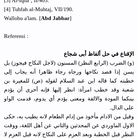
[3] Al-Iqna’, II/405.
[4] Tuhfah al-Muhtaj, VII/190.
Wallohu a'lam. [
Abd Jabbar
]
Referensi :
الإقناع في حل ألفاظ أبى شجاع
(و) الضرب (الرابع النظر) المسنون (لاجل النكاح فيجوز) بل
يسن إذا قصد نكاحها ورجاه رجاء ظاهرا أنه يجاب إلى
خطبته كما قاله ابن عبد السلام لقوله (ص) للمغيرة بن
شعبة وقد خطب امرأة: انظر إليها فإنه أحرى أن يؤدم
بينكما المودة والالفة ومعنى يؤدم أي يدوم، قدمت الواو
على الدال.
وقيل من الادام مأخوذ من إدام الطعام لانه يطيب به، حكى
الاول الماوردي عن المحدثين والثاني عن أهل اللغة، ووقت
النظر قبل الخطبة وبعد العزم على النكاح لانه قبل العزم لا