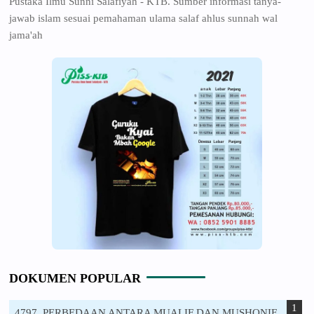
Pustaka Ilmu Sunni Salafiyah - KTB. Sumber informasi tanya-
jawab islam sesuai pemahaman ulama salaf ahlus sunnah wal
jama'ah
DOKUMEN POPULAR
4797. PERBEDAAN ANTARA MUALIF DAN MUSHONIF