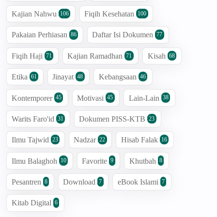
Kajian Nahwu
Fiqih Kesehatan
106
100
Pakaian Perhiasan
Daftar Isi Dokumen
86
77
Fiqih Haji
Kajian Ramadhan
Kisah
71
71
68
Etika
Jinayat
Kebangsaan
61
48
46
Kontemporer
Motivasi
Lain-Lain
45
45
38
Warits Faro'id
Dokumen PISS-KTB
31
23
Ilmu Tajwid
Nadzar
Hisab Falak
23
22
16
Ilmu Balaghoh
Favorite
Khutbah
10
9
8
Pesantren
Download
eBook Islami
8
7
7
Kitab Digital
6