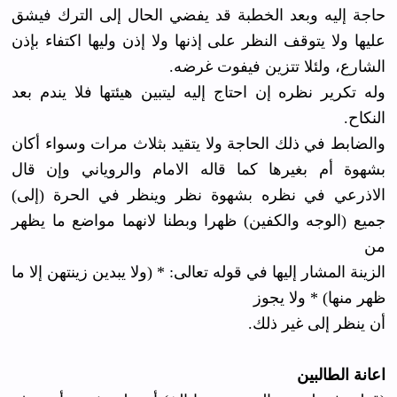
حاجة إليه وبعد الخطبة قد يفضي الحال إلى الترك فيشق
عليها ولا يتوقف النظر على إذنها ولا إذن وليها اكتفاء بإذن
الشارع، ولئلا تتزين فيفوت غرضه.
وله تكرير نظره إن احتاج إليه ليتبين هيئتها فلا يندم بعد
النكاح.
والضابط في ذلك الحاجة ولا يتقيد بثلاث مرات وسواء أكان
بشهوة أم بغيرها كما قاله الامام والروياني وإن قال
الاذرعي في نظره بشهوة نظر وينظر في الحرة (إلى)
جميع (الوجه والكفين) ظهرا وبطنا لانهما مواضع ما يظهر
من
الزينة المشار إليها في قوله تعالى: * (ولا يبدين زينتهن إلا ما
ظهر منها) * ولا يجوز
أن ينظر إلى غير ذلك.
اعانة الطالبين