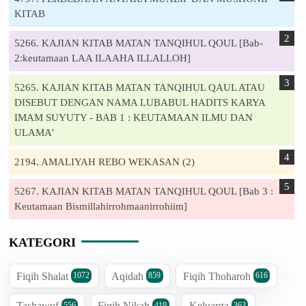
KITAB
5266. KAJIAN KITAB MATAN TANQIHUL QOUL [Bab-
2:keutamaan LAA ILAAHA ILLALLOH]
5265. KAJIAN KITAB MATAN TANQIHUL QAUL ATAU
DISEBUT DENGAN NAMA LUBABUL HADITS KARYA
IMAM SUYUTY - BAB 1 : KEUTAMAAN ILMU DAN
ULAMA'
2194. AMALIYAH REBO WEKASAN (2)
5267. KAJIAN KITAB MATAN TANQIHUL QOUL [Bab 3 :
Keutamaan Bismillahirrohmaanirrohiim]
KATEGORI
Fiqih Shalat
Aqidah
Fiqih Thoharoh
1072
859
616
Tashawuf
Fiqih Nikah
Keluarga
556
419
363