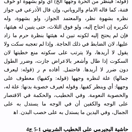
(قوله: فينظر من الحرة وجهها الخ) أي ولو بشهوة أو خوف
فتنة، كما قاله الامام والروياني، وإن قال الأذرعي في جواز
نظره بشهوة نظر، والمعتمد الجواز، ولو بشهوة، وله
تكريره إن احتاج إليه، ولو فوق الثلاث، حتى يتبين له هيئتها،
فإن لم يحتج إليه لكونه تبين له هيئتها بنظرة حرم ما زاد
عليها، لان الضابط في ذلك الحاجة. وإذا لم تعجبه سكت ولا
يقول لا أريدها، ولا يترتب على سكوته منع خطبتها لان
السكوت إذا طال وأشعر بالاعراض جازت، وضرر الطول
دون ضرر لا أريدها. فاحتمل. أفاده م ر (قوله: ليعرف
جمالها) علة لنظره وجهها (قوله: وكفيها) معطوف على
وجهها: أي وينظر كفيها. وقوله لعيرف خصوبة بدنها: علة له،
والخصوبة النعومة. وفي الخطيب، والحكمة في الاقتصار
على الوجه والكفين أن في الوجه ما يستدل به على
الجمال، وفي اليدين ما يستدل به على خصب البدن. اه‍
حاشية البجيرمي على الخطيب الشربيني 1-5 ج4