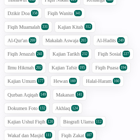
Dzikir Doa
Fiqih Wanita
358
341
Fiqih Muamalah
Kajian Kitab
331
312
Al-Qur'an
Makalah Aswaja
Al-Hadits
269
265
249
Fiqih Jenazah
Kajian Tarikh
Fiqih Sosial
241
232
227
Ilmu Hikmah
Kajian Tafsir
Fiqih Puasa
202
195
194
Kajian Umum
Hewan
Halal-Haram
177
169
160
Qurban Aqiqah
Makanan
149
141
Dokumen Foto
Akhlaq
132
124
Kajian Ushul Fiqih
Biografi Ulama
120
112
Wakaf dan Masjid
Fiqih Zakat
111
107