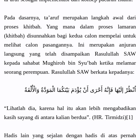
Pada dasarnya, ta’aruf merupakan langkah awal dari
proses khitbah. Yang mana dalam proses lamaran
(khitbah) disunnahkan bagi kedua calon mempelai untuk
melihat calon pasangannya. Ini merupakan anjuran
langsung yang telah disampaikan Rasulullah SAW
kepada sahabat Mughiroh bin Syu’bah ketika melamar
seorang perempuan. Rasulullah SAW berkata kepadanya:
اُنْظُرْ إلَيْهَا فَإِنَّهُ أَحْرَى أَنْ يُؤْدَمَ بَيْنَكُمَا الْمَوَدَّةُ وَالْأُلْفَةُ
“Lihatlah dia, karena hal itu akan lebih mengabadikan
kasih sayang di antara kalian berdua”. (HR. Tirmidzi)[1]
Hadis lain yang sejalan dengan hadis di atas pernah