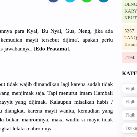
DENG
KARYA
KEUT
annya para Kyai, Bu Nyai, Gus, Neng, jika ada
5267
TANQI
kemudian mayit tersebut dijima', apakah perlu
Bismil
as jawabannya. [
Edo Pratama
].
2194
KATE
ut tidak wajib dimandikan lagi karena sudah tidak
Fiqih
i yang menjimak saja. Tapi menurut imam Hambali
mayyit yang dijimak. Kalaupun misalkan habis /
Fiqih
u diangkat, karena mayit wanita, kemudian yang
Fiqih
aki bukan mahromnya, maka wudlu si mayit tidak
angkat lelaki mahromnya.
Dziki