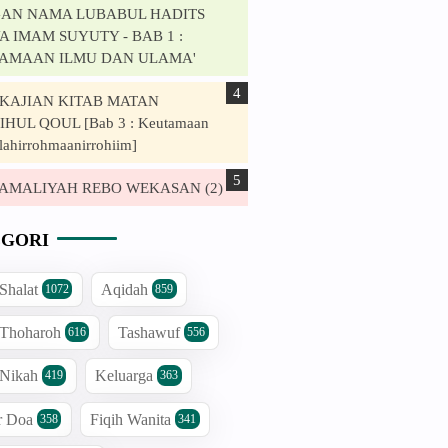
AN NAMA LUBABUL HADITS
 IMAM SUYUTY - BAB 1 :
AMAAN ILMU DAN ULAMA'
. KAJIAN KITAB MATAN
HUL QOUL [Bab 3 : Keutamaan
lahirrohmaanirrohiim]
. AMALIYAH REBO WEKASAN (2)
GORI
 Shalat
Aqidah
1072
859
 Thoharoh
Tashawuf
616
556
 Nikah
Keluarga
419
363
r Doa
Fiqih Wanita
358
341