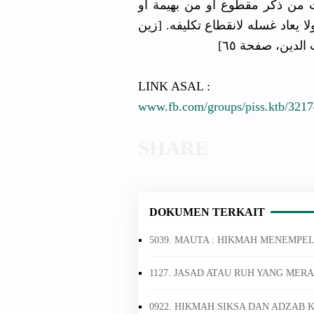
ت من ذكر مقطوع أو من بهيمة أو
ا يعاد غسله لانقطاع تكليفه. [زين
الدين، صفحة ٦٥
LINK ASAL :
www.fb.com/groups/piss.ktb/321
DOKUMEN TERKAIT
5039. MAUTA : HIKMAH MENEMPE
1127. JASAD ATAU RUH YANG MER
0922. HIKMAH SIKSA DAN ADZAB 