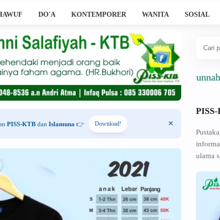
HAWUF
DO'A
KONTEMPORER
WANITA
SOSIAL
Ahlussunnah Wal J
PISS
han
PISS-KTB
dan
Islamuna
👉
Download!
Pustaka
informa
ulama s