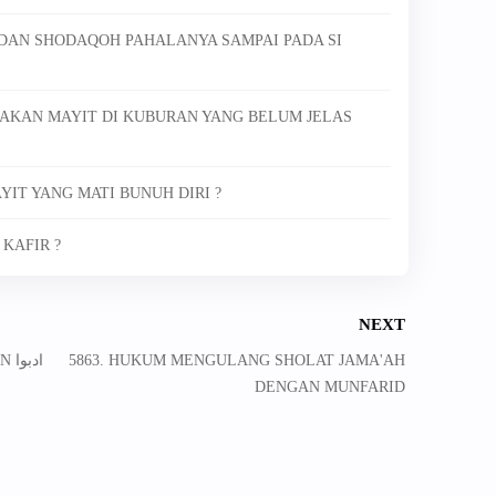
 DAN SHODAQOH PAHALANYA SAMPAI PADA SI
AKAN MAYIT DI KUBURAN YANG BELUM JELAS
IT YANG MATI BUNUH DIRI ?
KAFIR ?
NEXT
5865. PERBEDAAN KATA علموا DENGAN ادبوا
5863. HUKUM MENGULANG SHOLAT JAMA'AH
DENGAN MUNFARID