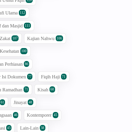
n Ushul Fiqih
afi Ulama
112
 dan Masjid
111
 Zakat
Kajian Nahwu
107
106
 Kesehatan
100
an Perhiasan
86
r Isi Dokumen
Fiqih Haji
77
71
an Ramadhan
Kisah
71
68
Jinayat
61
48
ngsaan
Kontemporer
46
45
asi
Lain-Lain
45
38