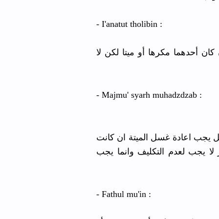
- I'anatut tholibin :
كان أحدهما مكرها أو ميتا لكن لا
- Majmu' syarh muhadzdzab :
ﻫﻞ ﻳﺠﺐ ﺍﻋﺎﺩﺓ ﻏﺴﻞ ﺍﻟﻤﻴﺘﺔ ﺍﻥ ﻛﺎﻧﺖ
ﻻ ﻳﺠﺐ ﻟﻌﺪﻡ ﺍﻟﺘﻜﻠﻴﻒ ﻭﺍﻧﻤﺎ ﻳﺠﺐ
- Fathul mu'in :