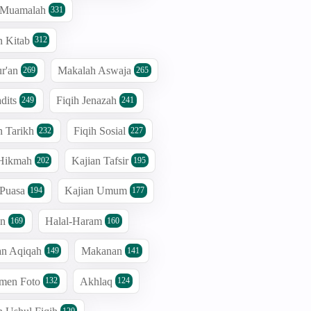
h Muamalah
331
n Kitab
312
r'an
Makalah Aswaja
269
265
dits
Fiqih Jenazah
249
241
n Tarikh
Fiqih Sosial
232
227
 Hikmah
Kajian Tafsir
202
195
 Puasa
Kajian Umum
194
177
an
Halal-Haram
169
160
an Aqiqah
Makanan
149
141
men Foto
Akhlaq
132
124
120