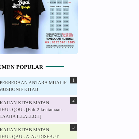
UMEN POPULAR
. PERBEDAAN ANTARA MUALIF
MUSHONIF KITAB
. KAJIAN KITAB MATAN
HUL QOUL [Bab-2:keutamaan
ILAAHA ILLALLOH]
. KAJIAN KITAB MATAN
IHUL QAUL ATAU DISEBUT