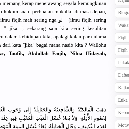
Kajia
qih memang kerap menerawang segala kemungkinan
h hukum suatu perbuatan mukallaf di masa depan,
Biogr
ah sering nga لو " (ilmu fiqih sering
Wakaf
 dalam kehidupan kita, apalagi kalau para ulama
Fiqih
dari kata "jika" bagai mana nasib kita ? Wallohu
Fiqih
r, Taufik, Abdullah Faqih, Nilna Hidayah,
Pakai
Dafta
Kaji
Etika
ذَهَبَ الْمَالِكِيَّةُ وَالشَّافِعِيَّةُ وَالْحَنَابِلَةُ إِلَى وُجُ
Keba
لِعُمُومِ الأَْدِلَّةِ، وَلاَ يُعَادُ غُسْل الْمَيِّتِ الْمُغَيَّبِ فِيهِ عِنْدَ ا
Motiv
لِعَدَمِ التَّكْلِيفِ، وَقَال الْحَنَابِلَةُ: يُعَادُ غُسْل الميتة الْمَوْ.