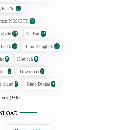
s Faro'id
31
men PISS-KTB
23
Tajwid
Nadzar
23
22
 Falak
Ilmu Balaghoh
16
10
ite
Khutbah
9
8
tren
Download
8
7
 Islami
Kitab Digital
7
6
more (+45)
NLOAD