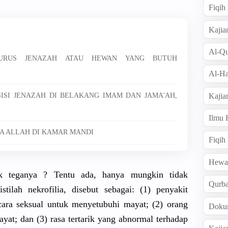
Fiqi
Kajia
Al-Qu
GURUS JENAZAH ATAU HEWAN YANG BUTUH
Al-Ha
OSISI JENAZAH DI BELAKANG IMAM DAN JAMA'AH,
Kajia
Ilmu
A ALLAH DI KAMAR MANDI
Fiqih
Hew
ok teganya ? Tentu ada, hanya mungkin tidak
Qurb
tilah nekrofilia, disebut sebagai: (1) penyakit
ecara seksual untuk menyetubuhi mayat; (2) orang
Doku
at; dan (3) rasa tertarik yang abnormal terhadap