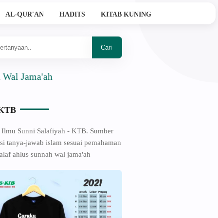
AL-QUR'AN
HADITS
KITAB KUNING
ama'ah
-KTB
 Ilmu Sunni Salafiyah - KTB. Sumber
si tanya-jawab islam sesuai pemahaman
alaf ahlus sunnah wal jama'ah