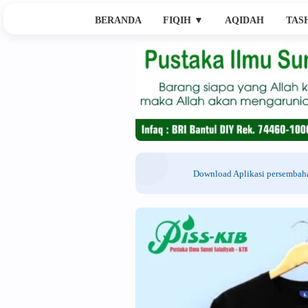
BERANDA
FIQIH
▼
AQIDAH
TAS
Download Aplikasi persemba