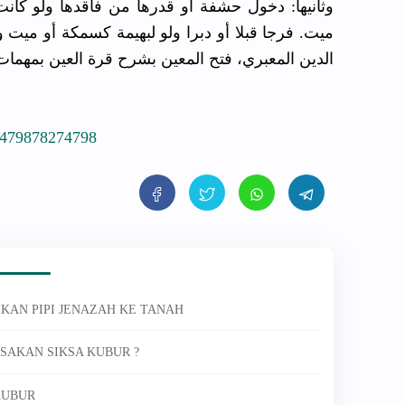
وثانيها: دخول حشفة أو قدرها من فاقدها ولو كان
ميت. فرجا قبلا أو دبرا ولو لبهيمة كسمكة أو ميت ول
الدين المعبري، فتح المعين بشرح قرة العين بمهمات ]
7479878274798
LKAN PIPI JENAZAH KE TANAH
ASAKAN SIKSA KUBUR ?
KUBUR