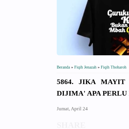
Beranda
»
Fiqih Jenazah
»
Fiqih Thoharoh
5864. JIKA MAYI
DIJIMA' APA PERL
Jumat, April 24