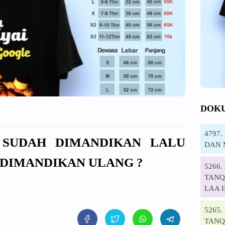
DOK
4797
T SUDAH DIMANDIKAN LALU
DAN 
U DIMANDIKAN ULANG ?
5266
TANQI
LAA 
5265
TANQ