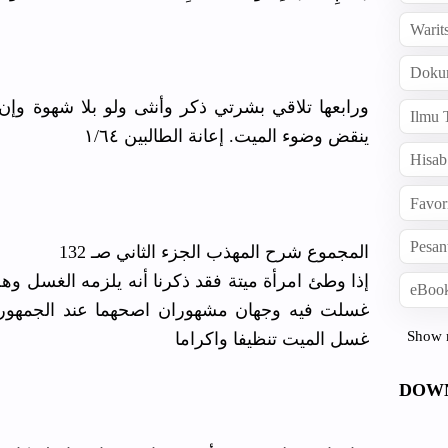
Warit
Doku
ورابعها تلاقي بشرتي ذكر وأنثى ولو بلا شهوة وإن 
Ilmu 
ينقض وضوء الميت. إعانة الطالبين ١/٦٤
Hisab
Favor
Pesan
ﺍﻟﻤﺠﻤﻮﻉ ﺷﺮﺡ ﺍﻟﻤﻬﺬﺏ ﺍﻟﺠﺰﺀ ﺍﻟﺜﺎﻧﻲ ﺻـ 132
ﺇﺫﺍ ﻭﻃﺊ ﺍﻣﺮﺃﺓ ﻣﻴﺘﺔ ﻓﻘﺪ ﺫﻛﺮﻧﺎ ﺃﻧﻪ ﻳﻠﺰﻣﻪ ﺍﻟﻐﺴﻞ ﻭ
eBook
ﻏﺴﻠﺖ ﻓﻴﻪ ﻭﺟﻬﺎﻥ ﻣﺸﻬﻮﺭﺍﻥ ﺍﺻﺤﻬﻤﺎ ﻋﻨﺪ ﺍﻟﺠﻤﻬﻮﺭ 
Show 
ﻏﺴﻞ ﺍﻟﻤﻴﺖ ﺗﻨﻈﻴﻔﺎ ﻭﺍﻛﺮﺍﻣﺎ
DOW