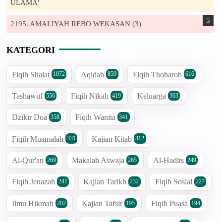
ULAMA'
2195. AMALIYAH REBO WEKASAN (3)
KATEGORI
Fiqih Shalat
Aqidah
Fiqih Thoharoh
1072
859
616
Tashawuf
Fiqih Nikah
Keluarga
556
419
363
Dzikir Doa
Fiqih Wanita
358
341
Fiqih Muamalah
Kajian Kitab
331
312
Al-Qur'an
Makalah Aswaja
Al-Hadits
269
265
249
Fiqih Jenazah
Kajian Tarikh
Fiqih Sosial
241
232
227
Ilmu Hikmah
Kajian Tafsir
Fiqih Puasa
202
195
194