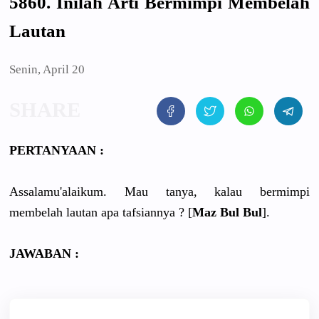
5860. Inilah Arti Bermimpi Membelah
Lautan
Senin, April 20
PERTANYAAN :
Assalamu'alaikum. Mau tanya, kalau bermimpi
membelah lautan apa tafsiannya ? [
Maz Bul Bul
].
JAWABAN :