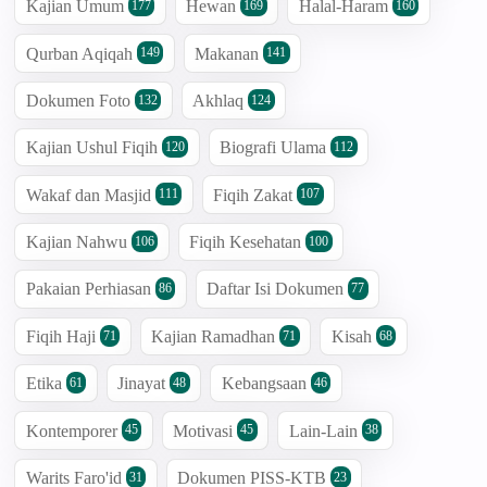
Kajian Umum
Hewan
Halal-Haram
177
169
160
Qurban Aqiqah
Makanan
149
141
Dokumen Foto
Akhlaq
132
124
Kajian Ushul Fiqih
Biografi Ulama
120
112
Wakaf dan Masjid
Fiqih Zakat
111
107
Kajian Nahwu
Fiqih Kesehatan
106
100
Pakaian Perhiasan
Daftar Isi Dokumen
86
77
Fiqih Haji
Kajian Ramadhan
Kisah
71
71
68
Etika
Jinayat
Kebangsaan
61
48
46
Kontemporer
Motivasi
Lain-Lain
45
45
38
Warits Faro'id
Dokumen PISS-KTB
31
23