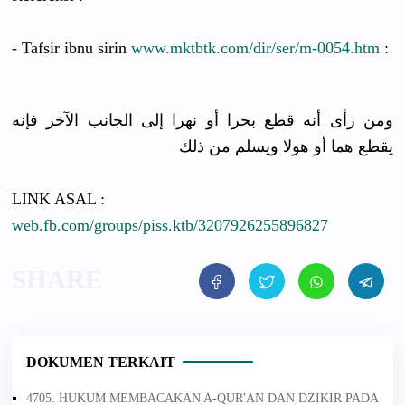
- Tafsir ibnu sirin
www.mktbtk.com/dir/ser/m-0054.htm
:
ومن رأى أنه قطع بحرا أو نهرا إلى الجانب الآخر فإنه
يقطع هما أو هولا ويسلم من ذلك
LINK ASAL :
web.fb.com/groups/piss.ktb/3207926255896827
DOKUMEN TERKAIT
4705. HUKUM MEMBACAKAN A-QUR'AN DAN DZIKIR PADA