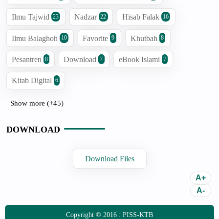
Ilmu Tajwid
Nadzar
Hisab Falak
23
22
16
Ilmu Balaghoh
Favorite
Khutbah
10
9
8
Pesantren
Download
eBook Islami
8
7
7
Kitab Digital
6
Show more (+45)
DOWNLOAD
Download Files
Copyright © 2016 :
PISS-KTB