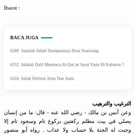
Ibarot :
BACA JUGA
6289. Sepuluh Sebab Diampuninya Dosa Seseorang
6332. Adakah Dalil Membaca Al-Qur'an Surat Yasin Di Kuburan ?
6324. Inilah Definisi Jirim Dan Jisim
الترغيب والترهيب
وعن أنس بن مالك - رضي الله عنه - قال: ما من إنسان
يصلي في بيت مظلم ركعتين بركوع تام وسجود تام إلا
وجبت له الجنة بلا حساب ولا عذاب . رواه أبو منصور