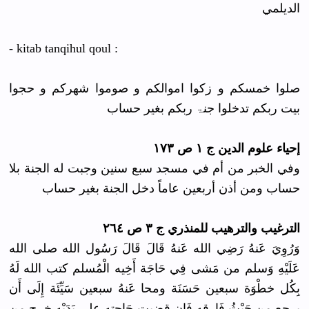
الديلمي
- kitab tanqihul qoul :
صلوا خمسكم و زكوا اموالكم و صوموا شهركم و حجوا
بيت ربكم تدخلوا جنۃ ربكم بغير حساب
إحياء علوم الدين ج ١ ص ١٧٣
وفي الخبر من أم في مسجد سبع سنين وجبت له الجنة بلا
حساب ومن أذن أربعين عاماً دخل الجنة بغير حساب
الترغيب والترهيب للمنذري ج ٣ ص ٢٦٤
وَرُوِيَ عَنهُ رَضِي الله عَنهُ قَالَ قَالَ رَسُول الله صلى الله
عَلَيْهِ وَسلم من مَشى فِي حَاجَة أَخِيه الْمُسلم كتب الله لَهُ
بِكُل خطْوَة سبعين حَسَنَة ومحا عَنهُ سبعين سَيِّئَة إِلَى أَن
يرجع من حَيْثُ فَارقه فَإِن قضيت حَاجته على يَدَيْهِ خرج من