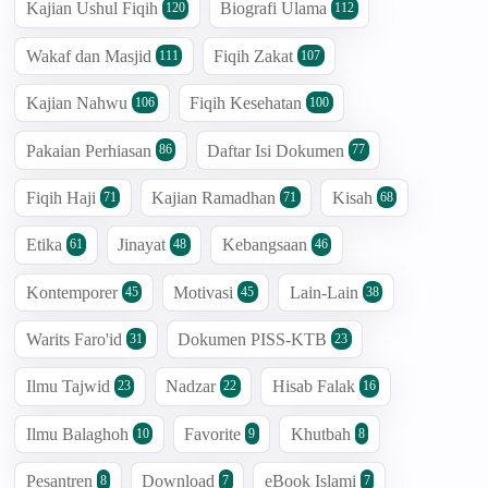
Kajian Ushul Fiqih
Biografi Ulama
120
112
Wakaf dan Masjid
Fiqih Zakat
111
107
Kajian Nahwu
Fiqih Kesehatan
106
100
Pakaian Perhiasan
Daftar Isi Dokumen
86
77
Fiqih Haji
Kajian Ramadhan
Kisah
71
71
68
Etika
Jinayat
Kebangsaan
61
48
46
Kontemporer
Motivasi
Lain-Lain
45
45
38
Warits Faro'id
Dokumen PISS-KTB
31
23
Ilmu Tajwid
Nadzar
Hisab Falak
23
22
16
Ilmu Balaghoh
Favorite
Khutbah
10
9
8
Pesantren
Download
eBook Islami
8
7
7