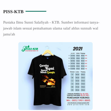
PISS-KTB
Pustaka Ilmu Sunni Salafiyah - KTB. Sumber informasi tanya-
jawab islam sesuai pemahaman ulama salaf ahlus sunnah wal
jama'ah