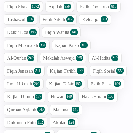
Fiqih Shalat
Aqidah
Fiqih Thoharoh
1072
859
616
Tashawuf
Fiqih Nikah
Keluarga
556
419
363
Dzikir Doa
Fiqih Wanita
358
341
Fiqih Muamalah
Kajian Kitab
331
312
Al-Qur'an
Makalah Aswaja
Al-Hadits
269
265
249
Fiqih Jenazah
Kajian Tarikh
Fiqih Sosial
241
232
227
Ilmu Hikmah
Kajian Tafsir
Fiqih Puasa
202
195
194
Kajian Umum
Hewan
Halal-Haram
177
169
160
Qurban Aqiqah
Makanan
149
141
Dokumen Foto
Akhlaq
132
124