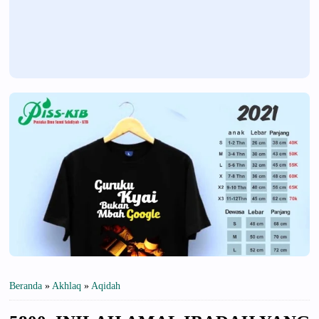
Beranda
»
Akhlaq
»
Aqidah