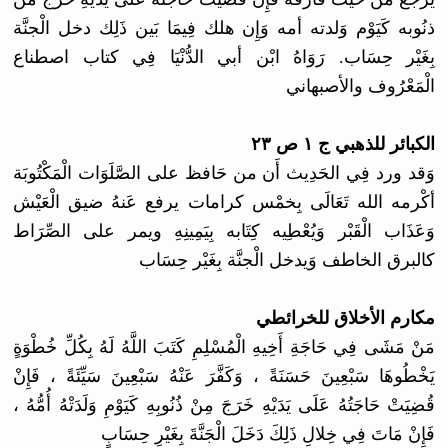
ذنُوبه كَيَوْم وَلدته أمه وَإِن هلك فِيمَا بَين ذَلِك دخل الْجنَّة
بِغَيْر حِسَاب. رَوَاهُ ابْن أبي الدُّنْيَا فِي كتاب اصطناع
الْمَعْرُوف والأصبهاني
الكبائر للذهبي ج ١ ص ٢٣
وَقد ورد فِي الحَدِيث أَن من حَافظ على الصَّلَوَات الْمَكْتُوبَة
أكْرمه الله تَعَالَى بِخمْس كرامات يرفع عَنهُ ضيق الْعَيْش
وَعَذَاب الْقَبْر وَيُعْطِيه كِتَابه بِيَمِينِهِ ويمر على الصِّرَاط
كالبرق الخاطف وَيدخل الْجنَّة بِغَيْر حِسَاب
مكارم الأخلاق للخرائطي
مَنْ مَشَى فِي حَاجَةِ أَخِيهِ الْمُسْلِمِ كَتَبَ اللَّهُ لَهُ بِكُلِّ خُطْوَةٍ
يَخْطُوهَا سَبْعِينَ حَسَنَةً ، وَكَفَّرَ عَنْهُ سَبْعِينَ سَيِّئَةً ، فَإِنْ
قُضِيَتْ حَاجَتُهُ عَلَى يَدَيْهِ خَرَجَ مِنْ ذُنُوبِهِ كَيَوْمِ وَلَدَتْهُ أُمُّهُ ،
فَإِنْ مَاتَ فِي خِلالِ ذَلِكَ دَخَلَ الْجَنَّةَ بِغَيْرِ حِسَابٍ