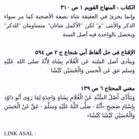
الكتاب : المنهاج القويم ١ ص ٣١٠
وإنما يجزئ في العقيقة شاة بصفة الأضحية كما مر سواء
الذكر والأنثى "و" لكن "الأكمل شاتان" متساويتان "للذكر"
ويحصل بالواحدة فيه أصل السنة
الإقناع فى حل ألفاظ أبي شجاع ج ٢ ص ٥٩٤
ويتأدى أصل السّنة عَن الْغُلَام بِشَاة لِأَنَّهُ صلى الله عَلَيْهِ
وَسلم عق عَن الْحسن وَالْحُسَيْن كَبْشًا
مغني المحتاج ٦ ص ١٣٩
وَيَتَأَدَّى أَصْلُ السُّنَّةِ عَنْ الْغُلَامِ بِشَاةٍ وَاحِدَةٍ لِمَا رَوَى أَبُو دَاوُد
بِإِسْنَادٍ صَحِيحٍ «أَنَّهُ - صَلَّى اللَّهُ عَلَيْهِ وَسَلَّمَ - عَقَّ عَنْ الْحَسَنِ
وَالْحُسَيْنِ كَبْشًا كَبْشًا»
LINK ASAL :