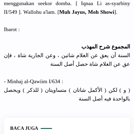
menggunakan seekor domba. [ Iqnaa Li as-syarbiny
II/549 ]. Wallohu a'lam. [
Muh Jayus, Moh Showi
].
Ibarot :
المجموع شرح المهذب
السنة أن يعق عن الغلام شاتين ، وعن الجارية شاة ، فإن
عق عن الغلام شاة حصل أصل السنة
- Minhaj al-Qawiim I/634 :
( و ) لكن ( الأكمل شاتان ) متساويتان ( للذكر ) ويحصل
بالواحدة فيه أصل السنة
BACA JUGA