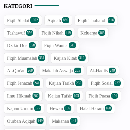
KATEGORI
Fiqih Shalat
Aqidah
Fiqih Thoharoh
1072
859
616
Tashawuf
Fiqih Nikah
Keluarga
556
419
363
Dzikir Doa
Fiqih Wanita
358
341
Fiqih Muamalah
Kajian Kitab
331
312
Al-Qur'an
Makalah Aswaja
Al-Hadits
269
265
249
Fiqih Jenazah
Kajian Tarikh
Fiqih Sosial
241
232
227
Ilmu Hikmah
Kajian Tafsir
Fiqih Puasa
202
195
194
Kajian Umum
Hewan
Halal-Haram
177
169
160
Qurban Aqiqah
Makanan
149
141