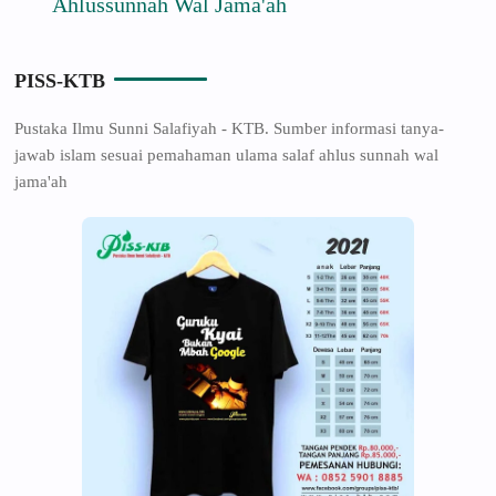
Ahlussunnah Wal Jama'ah
PISS-KTB
Pustaka Ilmu Sunni Salafiyah - KTB. Sumber informasi tanya-
jawab islam sesuai pemahaman ulama salaf ahlus sunnah wal
jama'ah