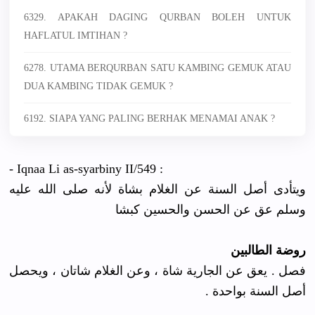
6329. APAKAH DAGING QURBAN BOLEH UNTUK
HAFLATUL IMTIHAN ?
6278. UTAMA BERQURBAN SATU KAMBING GEMUK ATAU
DUA KAMBING TIDAK GEMUK ?
6192. SIAPA YANG PALING BERHAK MENAMAI ANAK ?
- Iqnaa Li as-syarbiny II/549 :
ويتأدى أصل السنة عن الغلام بشاة لأنه صلى الله عليه
وسلم عق عن الحسن والحسين كبشا
روضة الطالبين
فصل . يعق عن الجارية شاة ، وعن الغلام شاتان ، ويحصل
أصل السنة بواحدة .