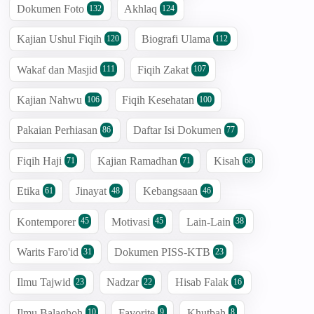
Dokumen Foto
Akhlaq
132
124
Kajian Ushul Fiqih
Biografi Ulama
120
112
Wakaf dan Masjid
Fiqih Zakat
111
107
Kajian Nahwu
Fiqih Kesehatan
106
100
Pakaian Perhiasan
Daftar Isi Dokumen
86
77
Fiqih Haji
Kajian Ramadhan
Kisah
71
71
68
Etika
Jinayat
Kebangsaan
61
48
46
Kontemporer
Motivasi
Lain-Lain
45
45
38
Warits Faro'id
Dokumen PISS-KTB
31
23
Ilmu Tajwid
Nadzar
Hisab Falak
23
22
16
Ilmu Balaghoh
Favorite
Khutbah
10
9
8