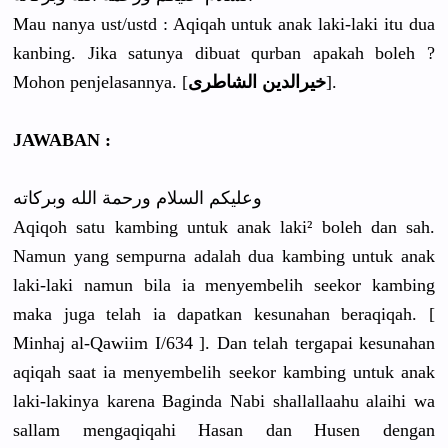
Mau nanya ust/ustd : Aqiqah untuk anak laki-laki itu dua
kanbing. Jika satunya dibuat qurban apakah boleh ?
Mohon penjelasannya. [
خيرالدين الشاطرى
].
JAWABAN :
وعليكم السلام ورحمة الله وبركاته
Aqiqoh satu kambing untuk anak laki² boleh dan sah.
Namun yang sempurna adalah dua kambing untuk anak
laki-laki namun bila ia menyembelih seekor kambing
maka juga telah ia dapatkan kesunahan beraqiqah. [
Minhaj al-Qawiim I/634 ]. Dan telah tergapai kesunahan
aqiqah saat ia menyembelih seekor kambing untuk anak
laki-lakinya karena Baginda Nabi shallallaahu alaihi wa
sallam mengaqiqahi Hasan dan Husen dengan