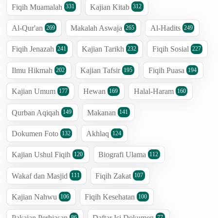
Fiqih Muamalah
Kajian Kitab
331
312
Al-Qur'an
Makalah Aswaja
Al-Hadits
269
265
249
Fiqih Jenazah
Kajian Tarikh
Fiqih Sosial
241
232
227
Ilmu Hikmah
Kajian Tafsir
Fiqih Puasa
202
195
194
Kajian Umum
Hewan
Halal-Haram
177
169
160
Qurban Aqiqah
Makanan
149
141
Dokumen Foto
Akhlaq
132
124
Kajian Ushul Fiqih
Biografi Ulama
120
112
Wakaf dan Masjid
Fiqih Zakat
111
107
Kajian Nahwu
Fiqih Kesehatan
106
100
Pakaian Perhiasan
Daftar Isi Dokumen
86
77