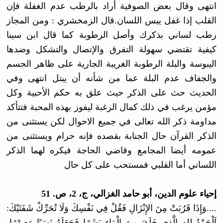
انتهى وقال بعض الصوفية أراد بالرطب عدم الغفلة فإن
القلب إذا غفل يبس اللسان.قال الزمخشري : ومن المجاز
رطب لساني بذكرك وأصل الرطوبة كما قال ابن سينا
كيفية تقتضي سهولة التفرق والإتصال والتشكل وضدها
اليبوسة والبلة الرطوبة الغريبة الجارية على ظاهر الجسم
والجفاف عدم البلة عما من شأنه أن يبتل انتهى وفي
الحديث حث على الذكر حيث علق به حكم الأحبية وكل
مؤمن يرغب في ذلك كمال الرغبة ليفوز بهذه المحبة فتتأكد
مداومة ذكر الله تعالى في جميع الاحوال لكن يستثنى من
الذكر القرآن حال الجنابة بقصده فإنه حرام ويستثنى من
عمومه أيضا المجامع وقاضي الحاجة فيكره لهما الذكر
اللساني أما القلبي فمستحب على كل حال
إحياء علوم الدين، أبو حامد الغزالي، ج، 2، ص. 51
....وَإِذَا قَرُبَتْ مِنَ الإِنْزَالِ فَقُلْ فِي نَفْسِكَ وَلَا تُحَرِّكْ شَفَتَيْكَ:
اَلْحَمْدُ للهِ الَّذِي خَلَقَ مِنَ الْمَاءِ بَشَرًا فَجَعَلَهُ نَسَبًا وَصِهْرًا،