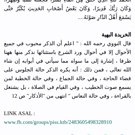
وَكَانَ رَبُّكَ قَدِيرًا، وَكَانَ بَعْضُ أَصْحَابِ الحَدِيثِ يُكَبِّرُ حَتَّى
يَسْمَعَ أَهْلُ الدَّارِ صَوْتَهُ....
الخريدة البهية
قال النووي رحمه الله : " اعلم أن الذكر محبوب في جميع
الأحوال إلا في أحوال ورد الشرع باستثنائها نذكر منها ههنا
طرفا ، إشارة إلى ما سواه مما سيأتي في أبوابه إن شاء
الله تعالى ، فمن ذلك : أنه يكره الذكر حالة الجلوس على
قضاء الحاجة ، وفي حالة الجماع ، وفي حالة الخطبة لمن
يسمع صوت الخطيب ، وفي القيام في الصلاة ، بل يشتغل
بالقراءة ، وفي حالة النعاس " انتهى من "الأذكار" ص 12
LINK ASAL :
www.fb.com/groups/piss.ktb/2483605498328910