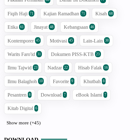
Fiqih Haji
Kajian Ramadhan
Kisah
71
71
68
Etika
Jinayat
Kebangsaan
61
48
46
Kontemporer
Motivasi
Lain-Lain
45
45
38
Warits Faro'id
Dokumen PISS-KTB
31
23
Ilmu Tajwid
Nadzar
Hisab Falak
23
22
16
Ilmu Balaghoh
Favorite
Khutbah
10
9
8
Pesantren
Download
eBook Islami
8
7
7
Kitab Digital
6
Show more (+45)
DOWNLOAD