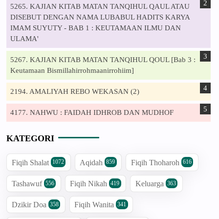
5265. KAJIAN KITAB MATAN TANQIHUL QAUL ATAU
DISEBUT DENGAN NAMA LUBABUL HADITS KARYA
IMAM SUYUTY - BAB 1 : KEUTAMAAN ILMU DAN
ULAMA'
5267. KAJIAN KITAB MATAN TANQIHUL QOUL [Bab 3 :
Keutamaan Bismillahirrohmaanirrohiim]
2194. AMALIYAH REBO WEKASAN (2)
4177. NAHWU : FAIDAH IDHROB DAN MUDHOF
KATEGORI
Fiqih Shalat
Aqidah
Fiqih Thoharoh
1072
859
616
Tashawuf
Fiqih Nikah
Keluarga
556
419
363
Dzikir Doa
Fiqih Wanita
358
341