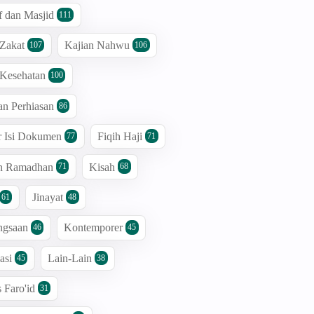
 dan Masjid
111
 Zakat
Kajian Nahwu
107
106
 Kesehatan
100
an Perhiasan
86
r Isi Dokumen
Fiqih Haji
77
71
an Ramadhan
Kisah
71
68
Jinayat
61
48
ngsaan
Kontemporer
46
45
asi
Lain-Lain
45
38
s Faro'id
31