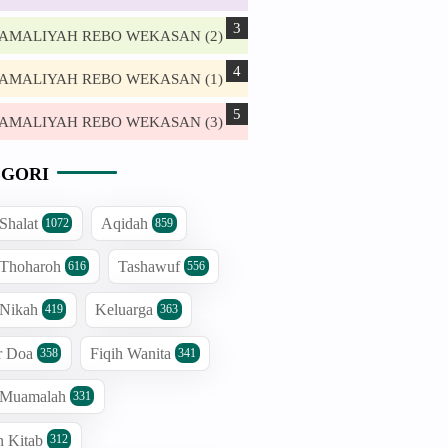
. AMALIYAH REBO WEKASAN (2)
. AMALIYAH REBO WEKASAN (1)
. AMALIYAH REBO WEKASAN (3)
GORI
 Shalat
Aqidah
1072
859
 Thoharoh
Tashawuf
616
556
 Nikah
Keluarga
419
363
r Doa
Fiqih Wanita
358
341
h Muamalah
331
n Kitab
312