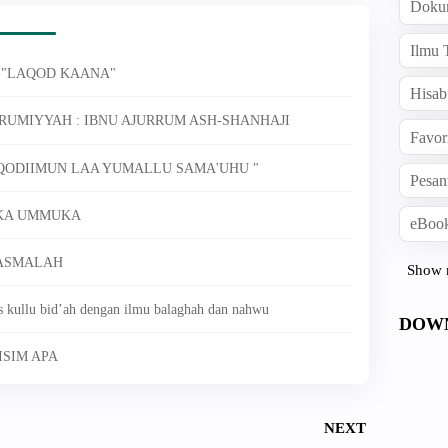
Doku
Ilmu 
 "LAQOD KAANA"
Hisab
UMIYYAH : IBNU AJURRUM ASH-SHANHAJI
Favor
 QODIIMUN LAA YUMALLU SAMA'UHU "
Pesan
TKA UMMUKA
eBook
 BASMALAH
Show 
 kullu bid’ah dengan ilmu balaghah dan nahwu
DOW
ISIM APA
NEXT