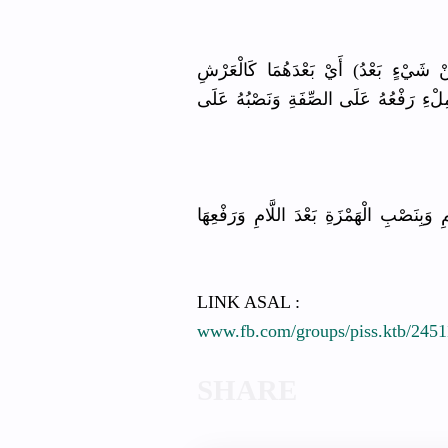
(َيْءٍ بَعْدُ) أَيْ بَعْدَهُمَا كَالْعَرْشِ
 مِلْءِ رَفْعُهُ عَلَى الصِّفَةِ وَنَصْبُهُ عَلَى
َبِنَصْبِ الْهَمْزَةِ بَعْدَ اللَّامِ وَرَفْعِهَا
LINK ASAL :
www.fb.com/groups/piss.ktb/245