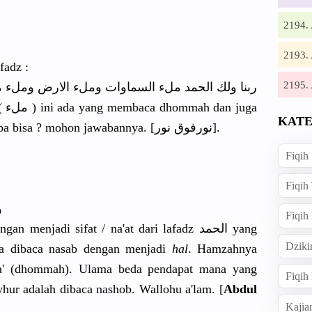
2194
2193
fadz :
2195
ربنا ولك الحمد ملء السماوات وملء الارض وملء 
uga
KATE
ada yang membaca fathah, mengapa bisa ? mohon jawabannya. [‎نورفوق نور].
Fiqih
Fiqih
و
Fiqih
Dziki
sa dibaca nasab dengan menjadi
hal
. Hamzahnya
ofa' (dhommah). Ulama beda pendapat mana yang
Fiqi
yhur adalah dibaca nashob. Wallohu a'lam. [
Abdul
Kajia