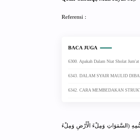
Referensi :
BACA JUGA
6300. Apakah Dalam Niat Sholat Jum'at
6343. DALAM SYAIR MAULID DIBA
6342. CARA MEMBEDAKAN STRUKT
(َسُّمِهِ (السَّمَوَاتِ وَمِلْءَ الْأَرْضِ وَمِلْءَ