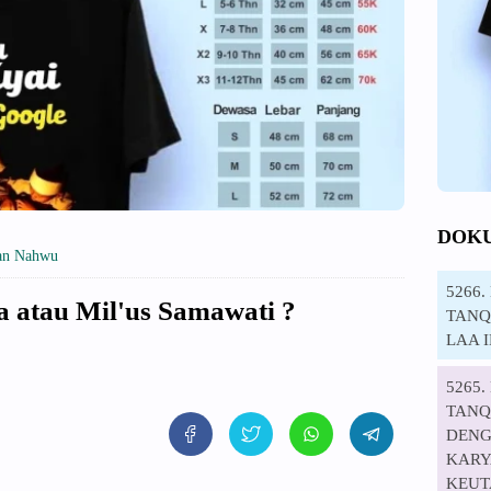
DOK
an Nahwu
5266
'a atau Mil'us Samawati ?
TANQI
LAA 
5265
TANQ
DENG
KARYA
KEUT