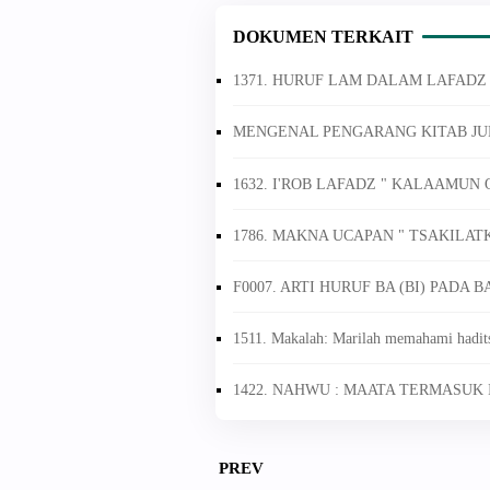
DOKUMEN TERKAIT
1371. HURUF LAM DALAM LAFADZ
MENGENAL PENGARANG KITAB JUR
1632. I'ROB LAFADZ " KALAAMUN
1786. MAKNA UCAPAN " TSAKILA
F0007. ARTI HURUF BA (BI) PADA
1511. Makalah: Marilah memahami hadits
1422. NAHWU : MAATA TERMASUK 
PREV