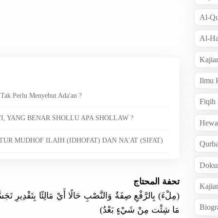
Al-Qu
Al-Ha
Kajia
Ilmu
 Tak Perlu Menyebut Ada'an ?
Fiqih
'I, YANG BENAR SHOLLU APA SHOLLAW ?
Hew
UR MUDHOF ILAIH (IDHOFAT) DAN NA'AT (SIFAT)
Qurb
Doku
تحفة المحتاج
Kajia
مِلْءَ) بِالرَّفْعِ صِفَةٌ وَالنَّصْبِ حَالًا أَيْ مَالِئًا بِتَقْدِيرِ تَج
Biogr
مَا شِئْت مِنْ شَيْءٍ بَعْدُ)