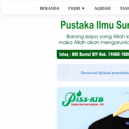
BERANDA
FIQIH
▼
AQIDAH
TAS
Download Aplikasi persemba