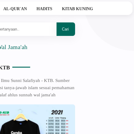
AL-QUR'AN
HADITS
KITAB KUNING
ma'ah
-KTB
 Ilmu Sunni Salafiyah - KTB. Sumber
si tanya-jawab islam sesuai pemahaman
alaf ahlus sunnah wal jama'ah