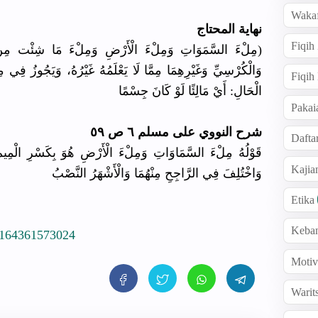
Wakaf
نهاية المحتاج
Fiqih
مِلْءَ السَّمَوَاتِ وَمِلْءَ الْأَرْضِ وَمِلْءَ مَا شِئْت مِنْ ش
وَالْكُرْسِيِّ وَغَيْرِهِمَا مِمَّا لَا يَعْلَمُهُ غَيْرُهُ، وَيَجُوزُ فِي
Fiqih
الْحَالِ: أَيْ مَالِئًا لَوْ كَانَ جِسْمًا
Pakai
شرح النووي على مسلم ٦ ص ٥٩
Dafta
قَوْلُهُ مِلْءَ السَّمَاوَاتِ وَمِلْءَ الْأَرْضِ هُوَ بِكَسْرِ الْمِيمِ و
Kaji
وَاخْتُلِفَ فِي الرَّاجِحِ مِنْهُمَا وَالْأَشْهَرُ النَّصْبُ
Etika
Keba
1164361573024
Motiv
Warit