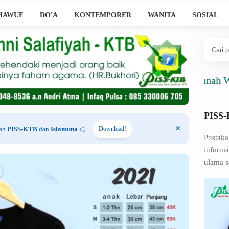
HAWUF
DO'A
KONTEMPORER
WANITA
SOSIAL
Ahlussunnah Wal Ja
PISS
han
PISS-KTB
dan
Islamuna
👉
Download!
Pustaka
informa
ulama s