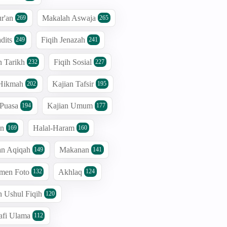
r'an
Makalah Aswaja
269
265
dits
Fiqih Jenazah
249
241
n Tarikh
Fiqih Sosial
232
227
 Hikmah
Kajian Tafsir
202
195
 Puasa
Kajian Umum
194
177
an
Halal-Haram
169
160
an Aqiqah
Makanan
149
141
men Foto
Akhlaq
132
124
n Ushul Fiqih
120
afi Ulama
112