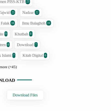
men PISS-KTB
23
Tajwid
Nadzar
23
22
 Falak
Ilmu Balaghoh
16
10
ite
Khutbah
9
8
tren
Download
8
7
 Islami
Kitab Digital
7
6
more (+45)
NLOAD
Download Files