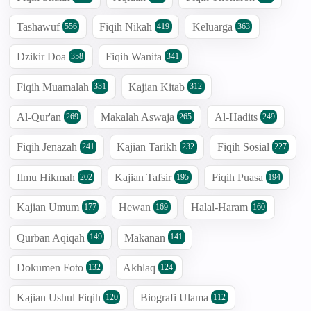
Tashawuf
Fiqih Nikah
Keluarga
556
419
363
Dzikir Doa
Fiqih Wanita
358
341
Fiqih Muamalah
Kajian Kitab
331
312
Al-Qur'an
Makalah Aswaja
Al-Hadits
269
265
249
Fiqih Jenazah
Kajian Tarikh
Fiqih Sosial
241
232
227
Ilmu Hikmah
Kajian Tafsir
Fiqih Puasa
202
195
194
Kajian Umum
Hewan
Halal-Haram
177
169
160
Qurban Aqiqah
Makanan
149
141
Dokumen Foto
Akhlaq
132
124
Kajian Ushul Fiqih
Biografi Ulama
120
112