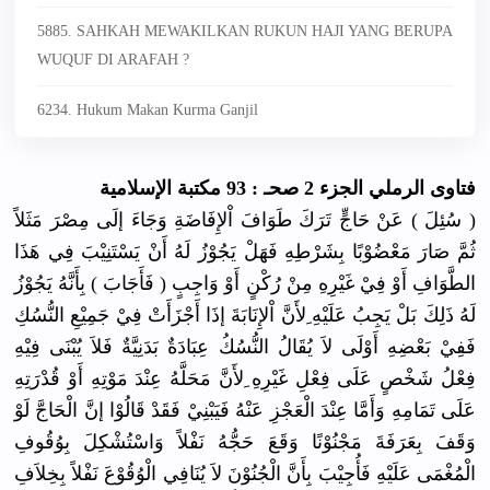
5885. SAHKAH MEWAKILKAN RUKUN HAJI YANG BERUPA
WUQUF DI ARAFAH ?
6234. Hukum Makan Kurma Ganjil
فتاوى الرملي الجزء 2 صحـ : 93 مكتبة الإسلامية
( سُئِلَ ) عَنْ حَاجٍّ تَرَكَ طَوَافَ اْلإِفَاضَةِ وَجَاءَ إلَى مِصْرَ مَثَلاً
ثُمَّ صَارَ مَعْضُوْبًا بِشَرْطِهِ فَهَلْ يَجُوْزُ لَهُ أَنْ يَسْتَنِيْبَ فِي هَذَا
الطَّوَافِ أَوْ فِيْ غَيْرِهِ مِنْ رُكْنٍ أَوْ وَاجِبٍ ( فَأَجَابَ ) بِأَنَّهُ يَجُوْزُ
لَهُ ذَلِكَ بَلْ يَجِبُ عَلَيْهِ ِلأَنَّ اْلإِنَابَةَ إذَا أَجْزَأَتْ فِيْ جَمِيْعِ النُّسُكِ
فَفِيْ بَعْضِهِ أَوْلَى لاَ يُقَالُ النُّسُكُ عِبَادَةٌ بَدَنِيَّةٌ فَلاَ يُبْنَى فِيْهِ
فِعْلُ شَخْصٍ عَلَى فِعْلِ غَيْرِهِ ِلأَنَّ مَحَلَّهُ عِنْدَ مَوْتِهِ أَوْ قُدْرَتِهِ
عَلَى تَمَامِهِ وَأَمَّا عِنْدَ الْعَجْزِ عَنْهُ فَيَبْنِيْ فَقَدْ قَالُوْا إنَّ الْحَاجَّ لَوْ
وَقَفَ بِعَرَفَةَ مَجْنُوْنًا وَقَعَ حَجُّهُ نَفْلاً وَاسْتُشْكِلَ بِوُقُوفِ
الْمُغْمَى عَلَيْهِ فَأُجِيْبَ بِأَنَّ الْجُنُوْنَ لاَ يُنَافِي الْوُقُوْعَ نَفْلاً بِخِلاَفِ