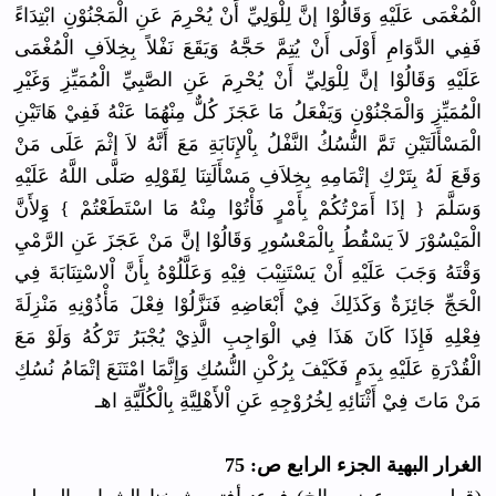
الْمُغْمَى عَلَيْهِ وَقَالُوْا إنَّ لِلْوَلِيِّ أَنْ يُحْرِمَ عَنِ الْمَجْنُوْنِ ابْتِدَاءً
فَفِي الدَّوَامِ أَوْلَى أَنْ يُتِمَّ حَجَّهُ وَيَقَعَ نَفْلاً بِخِلاَفِ الْمُغْمَى
عَلَيْهِ وَقَالُوْا إنَّ لِلْوَلِيِّ أَنْ يُحْرِمَ عَنِ الصَّبِيِّ الْمُمَيِّزِ وَغَيْرِ
الْمُمَيِّزِ وَالْمَجْنُوْنِ وَيَفْعَلُ مَا عَجَزَ كُلٌّ مِنْهُمَا عَنْهُ فَفِيْ هَاتَيْنِ
الْمَسْأَلَتَيْنِ تَمَّ النُّسُكُ النَّفْلُ بِاْلإِنَابَةِ مَعَ أَنَّهُ لاَ إثْمَ عَلَى مَنْ
وَقَعَ لَهُ بِتَرْكِ إتْمَامِهِ بِخِلاَفِ مَسْأَلَتِنَا لِقَوْلِهِ صَلَّى اللَّهُ عَلَيْهِ
وَسَلَّمَ { إذَا أَمَرْتُكُمْ بِأَمْرٍ فَأْتُوْا مِنْهُ مَا اسْتَطَعْتُمْ } وَِِلأَنَّ
الْمَيْسُوْرَ لاَ يَسْقُطُ بِالْمَعْسُورِ وَقَالُوْا إنَّ مَنْ عَجَزَ عَنِ الرَّمْيِ
وَقْتَهُ وَجَبَ عَلَيْهِ أَنْ يَسْتَنِيْبَ فِيْهِ وَعَلَّلُوْهُ بِأَنَّ اْلاسْتِنَابَةَ فِي
الْحَجِّ جَائِزَةٌ وَكَذَلِكَ فِيْ أَبْعَاضِهِ فَنَزَّلُوْا فِعْلَ مَأْذُوْنِهِ مَنْزِلَةَ
فِعْلِهِ فَإِذَا كَانَ هَذَا فِي الْوَاجِبِ الَّذِيْ يُجْبَرُ تَرْكُهُ وَلَوْ مَعَ
الْقُدْرَةِ عَلَيْهِ بِدَمٍ فَكَيْفَ بِرُكْنِ النُّسُكِ وَإِنَّمَا امْتَنَعَ إتْمَامُ نُسُكِ
مَنْ مَاتَ فِيْ أَثْنَائِهِ لِخُرُوْجِهِ عَنِ اْلأَهْلِيَّةِ بِالْكُلِّيَّةِ اهـ
الغرار البهية الجزء الرابع ص: 75