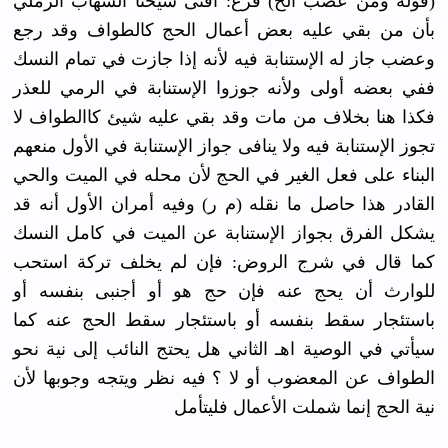
(قوله ومن عضب الخ) فرع: أفتى شيخنا الشهاب الرملي
بأن من بقي عليه بعض أعمال الحج كالطواف وقد رجع
وعضب جاز له الإستنابة فيه لأنه إذا جازت في تمام النسك
ففي بعضه أولى ولأنه جوزوا الإستنابة في الرمي للعذر
فكذا هنا بخلاف من مات وقد بقي عليه شيئ كاالطواف لا
تجوز الإستنابة فيه ولا ينافى جواز الإستنابة في الأول منعهم
البناء على فعل الغير في الحج لأن محله في الميت والحي
القادر هذا حاصل ما نقله (م ر) وفيه أمران الأول أنه قد
يشكل الفرق بجواز الإستنابة عن الميت في كامل النسك
كما قال في شرج الروض: فإن لم يخلف تركة استحب
للوارث أن يحج عنه فإن حج هو أو أجنبى بنفسه أو
باستئجار سقط بنفسه أو باستئجار سقط الحج عنه كما
سيأتي في الوصية اهـ الثاني هل يحتج النائب إلى نية نحو
الطواف عن المعضوب أو لا ؟ فيه نظر ويتجه وجوبها لأن
نية الحج إنما شملت الأعمال فليتأمل