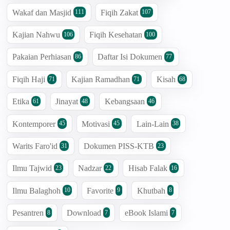
Wakaf dan Masjid
Fiqih Zakat
111
107
Kajian Nahwu
Fiqih Kesehatan
106
100
Pakaian Perhiasan
Daftar Isi Dokumen
86
77
Fiqih Haji
Kajian Ramadhan
Kisah
71
71
68
Etika
Jinayat
Kebangsaan
61
48
46
Kontemporer
Motivasi
Lain-Lain
45
45
38
Warits Faro'id
Dokumen PISS-KTB
31
23
Ilmu Tajwid
Nadzar
Hisab Falak
23
22
16
Ilmu Balaghoh
Favorite
Khutbah
10
9
8
Pesantren
Download
eBook Islami
8
7
7