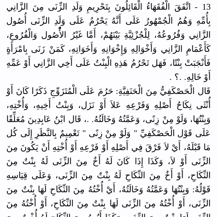
13 - اتَّفَقَ الْفُقَهَاءُ الْقَائِلُونَ بِتَحْرِيمِ وَلَدِ الزِّنَى مِنَ الزَّانِي
بِأُمِّهِ وَهُمُ الْجُمْهُورُ عَلَى أَنَّهُ يَحْرُمُ عَلَى وَلَدِ الزِّنَى أُصُول
الزَّانِي وَفُرُوعُهُ، لِلْجُزْئِيَّةِ بَيْنَهُمْ، أَمَّا غَيْرُ الأُْصُول وَالْفُرُوعِ،
كَأَعْمَامِ الزَّانِي وَأَخْوَالِهِ وَإِخْوَانِهِ وَأَخَوَاتِهِ، كَمَنْ زَنَى بِامْرَأَةٍ
فَأَنْجَبَتْ بِنْتًا، فَهَل تَحْرُمُ هَذِهِ الْبِنْتُ عَلَى أَخِي الزَّانِي أَوْ عَمِّهِ
أَوْ خَالِهِ. .؟ .
قَال الْحَصْكَفِيُّ مِنَ الْحَنَفِيَّةِ: حَرُمَ عَلَى الْمُتَزَوِّجِ ذَكَرًا كَانَ أَوْ
أُنْثَى نِكَاحُ أَصْلِهِ وَفَرْعِهِ عَلاَ أَوْ نَزَل، وَبِنْتُ أَخِيهِ، وَأُخْتِهِ،
وَبِنْتُهَا، وَلَوْ مِنْ زِنًى، وَعَمَّتُهُ وَخَالَتُهُ. .، قَال ابْنُ عَابِدِينَ مُعَلِّقًا
عَلَى قَوْل الْحَصْكَفِيِّ " وَلَوْ مِنْ زِنًى " تَعْمِيمٌ بِالنَّظَرِ إِلَى كُل
مَا قَبْلَهُ، أَيْ لاَ فَرْقَ فِي أَصْلِهِ أَوْ فَرْعِهِ أَوْ أُخْتِهِ أَنْ يَكُونَ مِنَ
الزِّنَى أَوْ لاَ، وَكَذَا إِذَا كَانَ لَهُ أَخٌ مِنَ الزِّنَى لَهُ بِنْتٌ مِنَ
النِّكَاحِ، أَوْ أَخٌ مِنَ النِّكَاحِ لَهُ بِنْتٌ مِنَ الزِّنَى، وَعَلَى قِيَاسِهِ
قَوْلُهُ: وَبِنْتُهَا وَعَمَّتُهُ وَخَالَتُهُ، أَيْ أُخْتُهُ مِنَ النِّكَاحِ لَهَا بِنْتٌ مِنَ
الزِّنَى، أَوْ أُخْتُهُ مِنَ الزِّنَى لَهَا بِنْتٌ مِنَ النِّكَاحِ، أَوْ أُخْتُهُ مِنَ