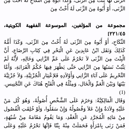
الزِّنَى لَهَا بِنْتٌ مِنَ الزِّنَى، وَكَذَا أَبُوهُ مِنَ النِّكَاحِ لَهُ أُخْتٌ مِنَ
الزِّنَى، أَوْ أَبُوهُ مِنَ الزِّنَى لَهُ أُخْتٌ مِنَ
مجموعة من المؤلفين، الموسوعة الفقهية الكويتية،
٢٢١/٤٥]
النِّكَاحِ، أَوْ أَبُوهُ مِنَ الزِّنَى لَهُ أُخْتٌ مِنَ الزِّنَى، وَكَذَا أَمُّهُ
كَذَلِكَ وَنَقَل ابْنُ عَابِدِينَ عَنِ الْبَحْرِ فِي كِتَابِ الرَّضَاعِ، أَنَّ
الْبِنْتَ مِنَ الزِّنَى لاَ تَحْرُمُ عَلَى عَمِّ الزَّانِي وَخَالِهِ، لأَِنَّهُ لَمْ
يَثْبُتْ نَسَبُهَا مِنَ الزَّانِي حَتَّى يَظْهَرَ فِيهَا حُكْمُ الْقَرَابَةِ، وَأَمَّا
التَّحْرِيمُ عَلَى آبَاءِ الزَّانِي وَأَوْلاَدِهِ فَلاِعْتِبَارِ الْجُزْئِيَّةِ، وَلاَ جُزْئِيَّةَ
بَيْنَهَا وَبَيْنَ الْعَمِّ وَالْخَال، وَمِثْلُهُ فِي الْفَتْحِ هُنَاكَ عَنِ التَّجْنِيسِ.
(1)
وَقَال الْمَالِكِيَّةُ: وَحَرُمَ عَلَى الشَّخْصِ أُصُولُهُ، وَهُوَ كُل مَنْ
عَلَيْهِ وِلاَدَةٌ وَإِنْ عَلاَ وَفُصُولُهُ وَإِنْ سَفَلُوا، وَلَوْ خُلِقَتِ الْفُصُول
مِنْ مَائِهِ الْمُجَرَّدِ عَنِ الْعَقْدِ، وَمَا يَقُومُ مَقَامَهُ مِنْ شُبْهَةٍ،
فَمَنْ زَنَى بِامْرَأَةٍ فَحَمَلَتْ مِنْهُ بِنْتًا فَإِنَّهَا تَحْرُمُ عَلَيْهِ وَعَلَى