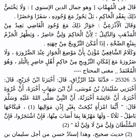
قَالَ فِي الْمُهِمَّاتِ [ وهو جمال الدين الإسنوي ] : وَلَا يَخْتَصُّ
ذَلِكَ بِفَقْدِ الْحَاكِمِ ، بَلْ يَجُوزُ مَعَ وُجُودِهِ ، سَفَرًا وَحَضَرًا .
وَقَالَ الْأَذْرَعِيُّ : جَوَازُ ذَلِكَ مَعَ وُجُودِ الْقَاضِي بَعِيدٌ مِنْ
الْمَذْهَبِ وَالدَّلِيلُ ؛ لِأَنَّ الْحَاكِمَ وَلِيٌّ حَاضِرٌ ، وَيَظْهَرُ الْجَزْمُ
بِمَنْعِ الصِّحَّةِ ، إذَا أَمْكَنَ التَّزْوِيجُ مِنْ جِهَتِهِ .
وَكَلَامُ الشَّافِعِيِّ مُؤْذِنٌ بِأَنَّ مَوْضِعَ الْجَوَازِ عِنْدَ الضَّرُورَةِ ، وَلَا
ضَرُورَةَ مَعَ إمْكَانِ التَّزْوِيجِ مِنْ حَاكِمٍ أَهْلٍ حَاضِرٍ بِالْبَلَدِ ، وَهُوَ
الْمُعْتَمَدُ _ مغنى المحتاج ----
5. 25326 - حَدَّثَنَا عَبْدُ الرَّزَّاقِ، قَالَ: أَخْبَرَنَا ابْنُ جُرَيْجٍ، قَالَ:
أَخْبَرَنِي سُلَيْمَانُ بْنُ مُوسَى، أَنَّ ابْنَ شِهَابٍ أَخْبَرَهُ، أَنَّ عُرْوَةَ
أَخْبَرَهُ، أَنَّ عَائِشَةَ أَخْبَرَتْهُ، أَنَّ النَّبِيَّ صَلَّى اللهُ عَلَيْهِ وَسَلَّمَ
قَالَ: " أَيُّمَا امْرَأَةٍ نُكِحَتْ بِغَيْرِ إِذْنِ مَوَالِيهَا (1) ، فَنِكَاحُهَا
بَاطِلٌ - ثَلَاثًا - وَلَهَا مَهْرُهَا بِمَا أَصَابَ مِنْهَا، فَإِنْ اشْتَجَرُوا، فَإِنَّ
السُّلْطَانَ وَلِيُّ مَنْ لَا وَلِيَّ لَهُ " (2)
(2) حديث صحيح، وهذا إسنادٌ حسن من أجل سليمان بن