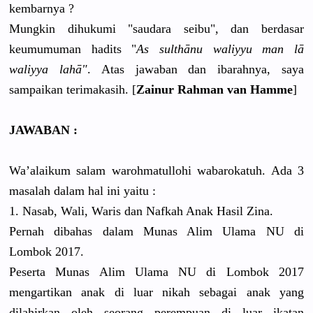
kembarnya ?
Mungkin dihukumi "saudara seibu", dan berdasar
keumumuman hadits "
As sulthānu waliyyu man lā
waliyya lahā"
. Atas jawaban dan ibarahnya, saya
sampaikan terimakasih. [
Zainur Rahman van Hamme
]
JAWABAN :
Wa’alaikum salam warohmatullohi wabarokatuh. Ada 3
masalah dalam hal ini yaitu :
1. Nasab, Wali, Waris dan Nafkah Anak Hasil Zina.
Pernah dibahas dalam Munas Alim Ulama NU di
Lombok 2017.
Peserta Munas Alim Ulama NU di Lombok 2017
mengartikan anak di luar nikah sebagai anak yang
dilahirkan oleh seorang perempuan di luar ikatan