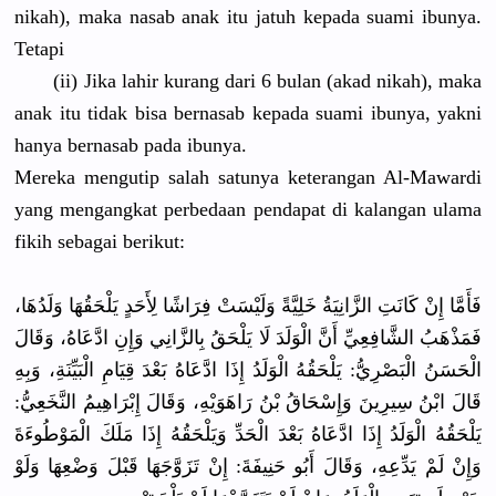
nikah), maka nasab anak itu jatuh kepada suami ibunya.
Tetapi
(ii) Jika lahir kurang dari 6 bulan (akad nikah), maka
anak itu tidak bisa bernasab kepada suami ibunya, yakni
hanya bernasab pada ibunya.
Mereka mengutip salah satunya keterangan Al-Mawardi
yang mengangkat perbedaan pendapat di kalangan ulama
fikih sebagai berikut:
فَأَمَّا إِنْ كَانَتِ الزَّانِيَةُ خَلِيَّةً وَلَيْسَتْ فِرَاشًا لِأَحَدٍ يَلْحَقُهَا وَلَدُهَا،
فَمَذْهَبُ الشَّافِعِيِّ أَنَّ الْوَلَدَ لَا يَلْحَقُ بِالزَّانِي وَإِنِ ادَّعَاهُ، وَقَالَ
الْحَسَنُ الْبَصْرِيُّ: يَلْحَقُهُ الْوَلَدُ إِذَا ادَّعَاهُ بَعْدَ قِيَامِ الْبَيِّنَةِ، وَبِهِ
قَالَ ابْنُ سِيرِينَ وَإِسْحَاقُ بْنُ رَاهَوَيْهِ، وَقَالَ إِبْرَاهِيمُ النَّخَعِيُّ:
يَلْحَقُهُ الْوَلَدُ إِذَا ادَّعَاهُ بَعْدَ الْحَدِّ وَيَلْحَقُهُ إِذَا مَلَكَ الْمَوْطُوءَةَ
وَإِنْ لَمْ يَدِّعِهِ، وَقَالَ أَبُو حَنِيفَةَ: إِنْ تَزَوَّجَهَا قَبْلَ وَضْعِهَا وَلَوْ