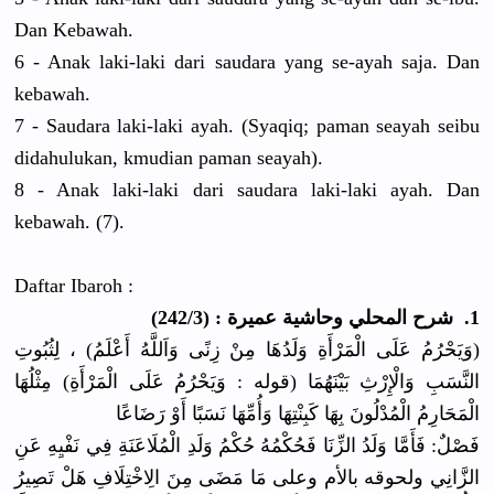
Dan Kebawah.
6 - Anak laki-laki dari saudara yang se-ayah saja. Dan
kebawah.
7 - Saudara laki-laki ayah. (Syaqiq; paman seayah seibu
didahulukan, kmudian paman seayah).
8 - Anak laki-laki dari saudara laki-laki ayah. Dan
kebawah. (7).
Daftar Ibaroh :
1. شرح المحلي وحاشية عميرة : (242/3)
(وَيَحْرُمُ عَلَى الْمَرْأَةِ وَلَدُهَا مِنْ زِنًى وَاَللَّهُ أَعْلَمُ) ، لِثُبُوتِ
النَّسَبِ وَالْإِرْثِ بَيْنَهُمَا (قوله : وَيَحْرُمُ عَلَى الْمَرْأَةِ) مِثْلُهَا
الْمَحَارِمُ الْمُدْلُونَ بِهَا كَبِنْتِهَا وَأُمِّهَا نَسَبًا أَوْ رَضَاعًا
فَصْلٌ: فَأَمَّا وَلَدُ الزِّنَا فَحُكْمُهُ حُكْمُ وَلَدِ الْمُلَاعَنَةِ فِي نَفْيِهِ عَنِ
الزَّانِي ولحوقه بالأم وعلى مَا مَضَى مِنَ الِاخْتِلَافِ هَلْ تَصِيرُ