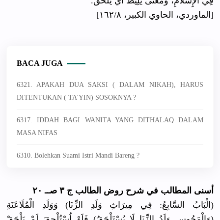
فِي الْإِسْلَامِ، وَمَعْنَى يَلِيطُ أَيْ يلحق.
[الماوردي، الحاوي الكبير، ١٦٢/٨]
BACA JUGA
6321. APAKAH DUA SAKSI ( DALAM NIKAH), HARUS
DITENTUKAN ( TA'YIN) SOSOKNYA ?
6317. IDDAH BAGI WANITA YANG DITHALAQ DALAM
MASA NIFAS
6310. Bolehkan Suami Istri Mandi Bareng ?
أسنى المطالب في شرح روض الطالب ج ٣ صــ ٢٠
(الْبَابُ السَّابِعُ: فِي مِيرَاثِ وَلَدِ الزِّنَا) وَوَلَدِ الْمُلَاعَنَةِ
(وَالْمَجُوسِ وَلَدُ الزِّنَا لَا يُسْتَلْحَقُ) فَلَوْ اُسْتُلْحِقَ لَمْ يَلْحَقْ