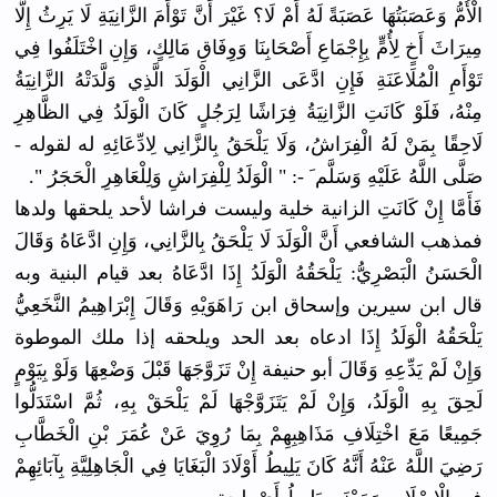
الْأُمُّ وَعَصَبَتُهَا عَصَبَةً لَهُ أَمْ لَا؟ غَيْرَ أَنَّ تَوْأَمَ الزَّانِيَةِ لَا يَرِثُ إِلَّا
مِيرَاثَ أَخٍ لِأُمٍّ بِإِجْمَاعِ أَصْحَابِنَا وَوِفَاقِ مَالِكٍ، وَإِنِ اخْتَلَفُوا فِي
تَوْأَمِ الْمُلَاعَنَةِ فَإِنِ ادَّعَى الزَّانِي الْوَلَدَ الَّذِي وَلَّدَتْهُ الزَّانِيَةُ
مِنْهُ، فَلَوْ كَانَتِ الزَّانِيَةُ فِرَاشًا لِرَجُلٍ كَانَ الْوَلَدُ فِي الظَّاهِرِ
لَاحِقًا بِمَنْ لَهُ الْفِرَاشُ، وَلَا يَلْحَقُ بِالزَّانِي لِادِّعَائِهِ له لقوله -
صَلَّى اللَّهُ عَلَيْهِ وَسَلَّم َ -: " الْوَلَدُ لِلْفِرَاشِ وَلِلْعَاهِرِ الْحَجَرُ ".
فَأَمَّا إِنْ كَانَتِ الزانية خلية وليست فراشا لأحد يلحقها ولدها
فمذهب الشافعي أَنَّ الْوَلَدَ لَا يَلْحَقُ بِالزَّانِي، وَإِنِ ادَّعَاهُ وَقَالَ
الْحَسَنُ الْبَصْرِيُّ: يَلْحَقُهُ الْوَلَدُ إِذَا ادَّعَاهُ بعد قيام البنية وبه
قال ابن سيرين وإسحاق ابن رَاهَوَيْهِ وَقَالَ إِبْرَاهِيمُ النَّخَعِيُّ
يَلْحَقُهُ الْوَلَدُ إِذَا ادعاه بعد الحد ويلحقه إذا ملك الموطوة
وَإِنْ لَمْ يَدِّعِهِ وَقَالَ أبو حنيفة إِنْ تَزَوَّجَهَا قَبْلَ وَضْعِهَا وَلَوْ بِيَوْمٍ
لَحِقَ بِهِ الْوَلَدُ، وَإِنْ لَمْ يَتَزَوَّجْهَا لَمْ يَلْحَقْ بِهِ، ثُمَّ اسْتَدَلُّوا
جَمِيعًا مَعَ اخْتِلَافِ مَذَاهِبِهِمْ بِمَا رُوِيَ عَنْ عُمَرَ بْنِ الْخَطَّابِ
رَضِيَ اللَّهُ عَنْهُ أَنَّهُ كَانَ يَلِيطُ أَوْلَادَ الْبَغَايَا فِي الْجَاهِلِيَّةِ بِآبَائِهِمْ