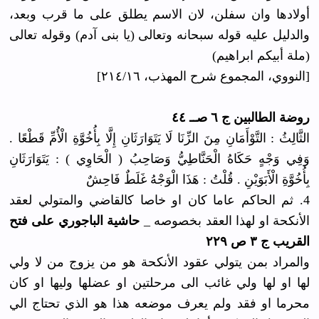
أولادها وان سفلن، لان الاسم يطلق على ما قرب وبعد،
والدليل عليه قوله سبحانه وتعالى (يا بنى آدم) وقوله تعالى
(ملة أبيكم ابراهيم)
[النووي، المجموع شرح المهذب، ٢١٤/١٦]
روضة الطالبين ج ٦ صــ ٤٤
الثَّالِثُ : التَّوْأَمَانِ مِنَ الزِّنَا لَا يَتَوَارَثَانِ إِلَّا بِأُخُوَّةِ الْأُمِّ قَطْعًا .
وَفِي وَجْهٍ حَكَاهُ الْحَنَّاطِيُّ وَصَاحِبُ ( الْحَاوِي ) : يَتَوَارَثَانِ
بِأُخُوَّةِ الْأَبَوَيْنِ . قُلْتُ : هَذَا الْوَجْهُ غَلَطٌ فَاحِشٌ
4. ثم الحاكم عاما كان او خاصا كالقاضي والمتولي لعقد
الأنكحة او لهذا العقد بخصوصه _
حاشية الباجوري على فتح
القريب ج ٣ ص ٢٢٩
والمراد بمن يتولي عقود الأنكحة هو من يزوج من لا ولي
لها او لها ولي غائب الى مرحلتين او عضلها وليها او كان
محرما او فقد ولم يعرف موضعه هذا هو الذي تحتاج الي