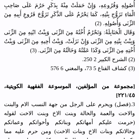
أُصُولِهِ وَفُرُوعِهِ، وَإِنْ حَمَلَتْ مِنْهُ بِذَكَرٍ حَرُمَ عَلَى صَاحِبِ
الْمَاءِ تَزَوُّجِ بِنْتِهِ، كَمَا يَحْرُمُ عَلَى الذَّكَرِ تَزَوُّجَ فَرُوعِ أَبِيهِ مِنَ
الزِّنَى وَأُصُولِهِ. (2)
وَقَال الْحَنَابِلَةُ: وَتَحْرُمُ أُخْتُهُ مِنَ الزِّنَى وَبِنْتُ ابْنِهِ مِنَ الزِّنَى
وَبِنْتُ بِنْتِهِ مِنَ الزِّنَى وَإِنْ نَزَلَتْ، وَبِنْتُ أَخِيهِ مِنَ الزِّنَى وَبِنْتُ
أُخْتِهِ مِنَ الزِّنَى وَكَذَا عَمَّتُهُ وَخَالَتُهُ مِنَ الزِّنَى. (3)
(2) الشرح الكبير 2 250.
(3) كشاف القناع 5 73، والمغني 6 576
[مجموعة من المؤلفين، الموسوعة الفقهية الكويتية،
٢٢١/٤٥]
3.(فصل) ويحرم على الرجل من جهة النسب الام والبنت
والاخت والعمة والخالة وبنت الاخ وبنت الاخت لقوله
(حرمت عليكم أمهاتكم وبناتكم وأخواتكم وعماتكم
وخالاتكم وبنات الاخ وبنات الاخت) ومن حرم عليه مما