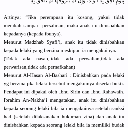
بِيَوْمٍ لَحِقَ بِهِ الْوَلَدُ، وَإِنْ لَمْ يَتَزَوَّجْهَا لَمْ يَلْحَقْ بِهِ
Artinya; “Jika perempuan itu kosong, yakni tidak
menikah sampai persalinan, maka anak itu dinisbahkan
kepadanya (kepada ibunya).
Menurut Madzhab Syafi’i, anak itu tidak dinisbahkan
kepada lelaki yang berzina meskipun ia mengakuinya.
(Tidak ada nasab,tidak ada perwalian,tidak ada
perwarisan,tidak ada pernafkahan)
Menurut Al-Hasan Al-Bashari : Dinisbahkan pada lelaki
yg berzina jika lelaki tersebut mengakuinya disertai bukti.
Pendapat ini dipakai oleh Ibnu Sirin dan Ibnu Rahawaih.
Ibrahim An-Nakha’i mengatakan, anak itu dinisbahkan
kepada seorang lelaki bila ia mengakuinya setelah sanksi
had (setelah dilaksanakan hukuman zina) dan anak itu
dinisbahkan kepada seorang lelaki bila ia memiliki budak