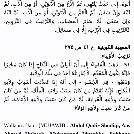
أَبُوهُ، إِلَى حَيْثُ يَنْتَهِي، ثُمَّ الْأَخُ مِنَ الْأَبَوَيْنِ، أَوْ مِنَ الْأَبِ، ثُمَّ
ابْنُهُ وَإِنْ سَفَلَ، ثُمَّ الْعَمُّ مِنَ الْأَبَوَيْنِ، أَوْ مِنَ الْأَبِ، ثُمَّ ابْنُهُ
وَإِنْ سَفَلَ، ثُمَّ سَائِرُ الْعَصَبَاتِ. وَالتَّرْتِيبُ فِي التَّزْوِيجِ،
كَالتَّرْتِيبِ فِي الْإِرْثِ، إِلَّا فِي مَسَائِلَ.
الفقهية الكويتية ج ٤١ ص ٢٧٥
تَرْتِيبُ الأَْوْلِيَاءِ:
٩١ - ذَهَبَ الْفُقَهَاءُ إِلَى أَنَّ الْوَلِيَّ فِي النِّكَاحِ إِذَا كَانَ مُجْبِرًا
فَإِنَّهُ يَكُونُ الْمُقَدَّمَ، لاَ يُنَازِعُهُ أَحَدٌ فِي تِلْكَ الْوِلاَيَةِ.
وَذَهَبُوا - فِي الْجُمْلَةِ - إِلَى أَنَّهُ إِذَا تَعَدَّدَتْ أَسْبَابُ وِلاَيَةِ
النِّكَاحِ، فَإِنَّهُ يُقَدَّمُ مَنْ كَانَ سَبَبُ وِلاَيَتِهِ الْمِلْكَ، ثُمَّ مَنْ كَانَ
سَبَبُ وِلاَيَتِهِ الْقَرَابَةَ، ثُمَّ مَنْ كَانَ سَبَبُ وِلاَيَتِهِ الإِْمَامَةَ، ثُمَّ
مَنْ كَانَ سَبَبُ وِلاَيَتِهِ الْوَلاَءَ.
Wallahu a’lam. [MUJAWIB :
Abdul Qodir Shodiqi, Aas