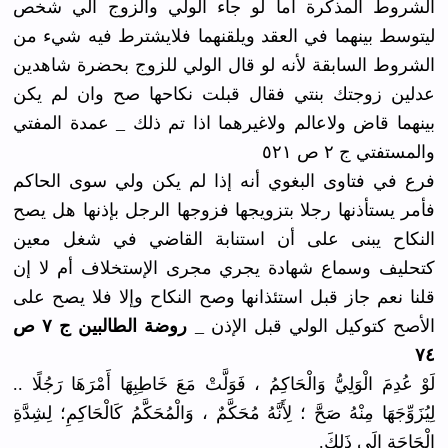
الشروط المذكرة أما لو جاء الولي والزوج الي شخص
ليتوسط بينهما في العقد ويلقنهما فلايشترط فيه شيء من
الشروط السابقة لأنه لو قال الولي للزوج بحضرة شاهدين
عدلين زوجتك بنتي فقال قبلت نكاحها صح وان لم يكن
بينهما قاض ولاعالم ولاغيرهما اذا تم ذلك _ عمدة المفتي
والمستفتي ج ٢ ص ٥٢١
فرع في فتاوى البغوي أنه إذا لم يكن ولي سوى الحاكم
فأمر يستأذنها رجلا بتزويجها فزوجها الرجل بإذنها هل يصح
النكاح يبنى على أن استنابة القاضي في شغل معين
كتحليف وسماع شهادة يجري مجرى الإستخلاف أم لا إن
قلنا نعم جاز قبل استئذانها وصح النكاح وإلا فلا يصح على
الأصح كتوكيل الولي قبل الإذن _
روضة الطالبين ج ٧ ص
٧٤
لَوْ عُدِمَ الْوَلِيُّ وَالْحَاكِمُ ، فَوَلَّتْ مَعَ خَاطِبِهَا أَمْرَهَا رَجُلًا ..
لِيُزَوِّجَهَا مِنْهُ صَحَّ ؛ لِأَنَّهُ مُحَكَّمٌ ، وَالْمُحَكَّمُ كَالْحَاكِمِ؛ لِشِدَّةِ
الْحَاجَةِ إلَى ذَلِكَ.