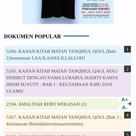
DOKUMEN POPULAR
5266. KAJIAN KITAB MATAN TANQIHUL QOUL [Bab-
2:keutamaan LAA ILAAHA ILLALLOH]
5265. KAJIAN KITAB MATAN TANQIHUL QAUL ATAU
DISEBUT DENGAN NAMA LUBABUL HADITS KARYA
IMAM SUYUTY - BAB 1 : KEUTAMAAN ILMU DAN
ULAMA'
2194. AMALIYAH REBO WEKASAN (2)
5267. KAJIAN KITAB MATAN TANQIHUL QOUL [Bab 3 :
Keutamaan Bismillahirrohmaanirrohiim]