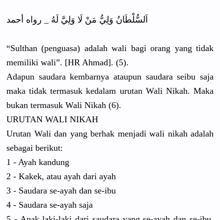
اَلسُّلْطَانُ وَلِيُّ مَنْ لَا وَلِيَّ لَهُ _ رواه أحمد
“Sulthan (penguasa) adalah wali bagi orang yang tidak
memiliki wali”. [HR Ahmad]. (5).
Adapun saudara kembarnya ataupun saudara seibu saja
maka tidak termasuk kedalam urutan Wali Nikah. Maka
bukan termasuk Wali Nikah (6).
URUTAN WALI NIKAH
Urutan Wali dan yang berhak menjadi wali nikah adalah
sebagai berikut:
1 - Ayah kandung
2 - Kakek, atau ayah dari ayah
3 - Saudara se-ayah dan se-ibu
4 - Saudara se-ayah saja
5 - Anak laki-laki dari saudara yang se-ayah dan se-ibu.