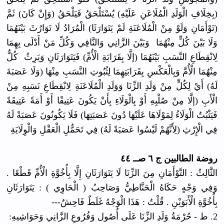
(بِخِلَافِ الْوَلَدِ الْمُلَاعَنِ عَلَيْهِ) يُسْتَلْحَقُ فَيَلْحَقُ (وَإِنْ كَانَ) ثَمَّ
(تَوْأَمَانِ وَلَوْ مِنْ الْمُلَاعَنَةِ لَمْ يَتَوَارَثَا) الْمُرَادُ لَا تَوَارُثَ بَيْنَهُمَا
وَلَا بَيْنَ كُلٍّ مِنْهُمَا وَبَيْنَ الزَّانِي وَالنَّافِي وَكُلِّ مَنْ أَدْلَى بِهِمَا
لِانْقِطَاعِ النَّسَبِ بَيْنَهُمَا (إلَّا بِقَرَابَةِ الْأُمِّ) فَيَتَوَارَثَانِ وَيَرِثُ كُلٌّ
مِنْهُمَا الْأُمَّ وَبِالْعَكْسِ بِقَرَابَتِهِمَا لِثُبُوتِ النَّسَبِ مِنْهَا (وَلَا عَصَبَةَ
لَهُ) أَيْ لِكُلٍّ مِنْ وَلَدِ الزِّنَا وَوَلَدِ الْمُلَاعَنَةِ لِانْقِطَاعِ نَسَبِهِ مِنْ
الْأَبِ (إلَّا مِنْ صُلْبِهِ أَوْ بِالْوَلَاءِ بِأَنْ يَكُونَ عَتِيقًا أَوْ أَمَةً عَتِيقَةً
فَيَثْبُتُ الْوَلَاءُ لِمَوْلَاهَا عَلَيْهَا دُونَ عَصَبَتِهَا) فَلَا يَكُونُونَ عَصَبَةً لَهُ
فِي الْإِرْثِ (لِأَنَّهُمْ لَيْسُوا عَصَبَةً لَهُ) فِي تَحَمُّلِ الْعَقْلِ وَالْوِلَايَةِ
روضة الطالبين ج ٦ صــ ٤٤
الثَّالِثُ : التَّوْأَمَانِ مِنَ الزِّنَا لَا يَتَوَارَثَانِ إِلَّا بِأُخُوَّةِ الْأُمِّ قَطْعًا .
وَفِي وَجْهٍ حَكَاهُ الْحَنَّاطِيُّ وَصَاحِبُ ( الْحَاوِي ) : يَتَوَارَثَانِ
بِأُخُوَّةِ الْأَبَوَيْنِ . قُلْتُ : هَذَا الْوَجْهُ غَلَطٌ فَاحِشٌ---
2. ط - حُرْمَةُ وَلَدِ الزِّنَا عَلَى أُصُول وَفُرُوعِ الزَّانِي وَحَوَاشِيهِ: