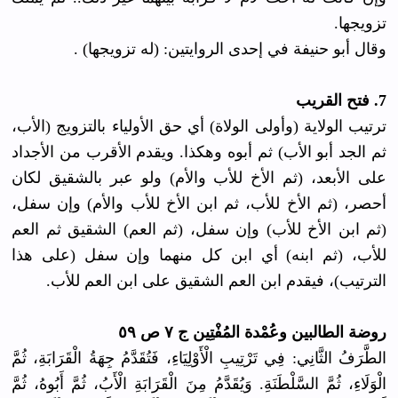
تزويجها.
وقال أبو حنيفة في إحدى الروايتين: (له تزويجها) .
7. فتح القريب
ترتيب الولاية (وأولى الولاة) أي حق الأولياء بالتزويج (الأب،
ثم الجد أبو الأب) ثم أبوه وهكذا. ويقدم الأقرب من الأجداد
على الأبعد، (ثم الأخ للأب والأم) ولو عبر بالشقيق لكان
أحصر، (ثم الأخ للأب، ثم ابن الأخ للأب والأم) وإن سفل،
(ثم ابن الأخ للأب) وإن سفل، (ثم العم) الشقيق ثم العم
للأب، (ثم ابنه) أي ابن كل منهما وإن سفل (على هذا
الترتيب)، فيقدم ابن العم الشقيق على ابن العم للأب.
روضة الطالبين وعُمْدة المُفْتِين ج ٧ ص ٥٩
الطَّرَفُ الثَّانِي: فِي تَرْتِيبِ الْأَوْلِيَاءِ، فَتُقَدَّمُ جِهَةُ الْقَرَابَةِ، ثُمَّ
الْوَلَاءِ، ثُمَّ السَّلْطَنَةِ. وَيُقَدَّمُ مِنَ الْقَرَابَةِ الْأَبُ، ثُمَّ أَبُوهُ، ثُمَّ