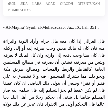
6305. JIKA LABA AQAD QIRODH DITENTUKAN
NOMINALNYA
- Al-Majmu’ Syarh al-Muhadzdzab, Juz. IX, hal. 351 :
قال الغزالي إذا كان معه مال حرام وأراد التوبة والبراءة
منه فان كان له مالك معين وجب صرفه إليه أو إلى وكيله
فان كان ميتا وجب دفعه إلى وارثه وان كان لمالك لا يعرفه
ويئس من معرفته فينبغي أن يصرفه في مصالح المسلمين
العامة كالقناطر والربط والمساجد ومصالح طريق مكة
ونحو ذلك مما يشترك المسلمون فيه والا فيتصدق به علي
فقير أو فقراء وينبغي أن يتولى ذلك القاضى ان كان عفيفا
فان لم يكن عفيفا لم يجز التسليم إليه فان سلمه إليه صار
المسلم ضامنا بل ينبغى أن يحكم رجلا من أهل البلد دينا
عالما فان التحكم أولى من الانفراد فان عجز عن ذلك تولاه