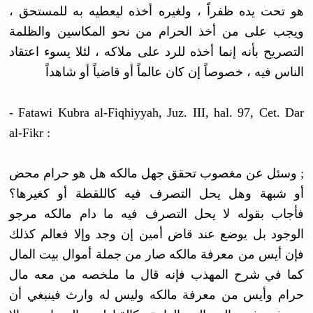
هو تحت يده ظفراً ، ولغيره أخذه ليعطيه به للمستحق ،
ويجب على من أخذ الحرام من نحو المكاسين والظلمة
التصريح بأنه إنما أخذه للرد على ملاكه ، لئلا يسوء اعتقاد
الناس فيه ، خصوصاً إن كان عالماً أو قاضياً أو شاهداً
- Fatawi Kubra al-Fiqhiyyah, Juz. III, hal. 97, Cet. Dar
al-Fikr :
; وسئل عن مغصوب تحقق جهل مالكه هل هو حرام محض
أو شبهة وهل يحل التصرف فيه كاللقطة أو كغيرها؟
فأجاب بقوله لا يحل التصرف فيه ما دام مالكه مرجو
الوجود بل يوضع عند قاض أمين إن وجد وإلا فعالم كذلك
فإن أيس من معرفة مالكه صار من جملة أموال بيت المال
كما في شرح المهذب فإنه قال ما ملخصه من معه مال
حرام وأيس من معرفة مالكه وليس له وارث فينبغي أن