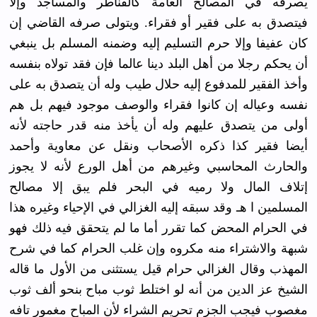
يصرفه في المصالح العامة كالقناطر والمساجد وإلا
فيتصدق به على فقير أو فقراء. ويتولى صرفه القاضي إن
كان عفيفا وإلا حرم التسليم إليه وضمنه المسلم بل ينبغي
أن يحكم رجلا من أهل البلد دينا عالما فإن فقد تولاه بنفسه
وأخذ الفقير للمدفوع إليه حلال طيب وله أن يتصدق به على
نفسه وعياله إن كانوا فقراء والوصف موجود فيهم بل هم
أولى من يتصدق عليهم وله أن يأخذ منه قدر حاجته لأنه
أيضا فقير كذا ذكره الأصحاب ونقل عن معاوية وأحمد
والحارث المحاسبي وغيرهم من أهل الورع لأنه لا يجوز
إتلاف المال ولا رميه في البحر فلم يبق إلا مصالح
المسلمين ا هـ وقد سبقه إليه الغزالي في الإحياء وغيره هذا
في الحرام المحض كما تقرر أما ما لم يتحقق فيه ذلك فهو
شبهة والاشتراء منه مكروه وإن غلب الحرام كما في شرح
المهذب وقال الغزالي حرام قيل يستثنى من الأول ما قاله
الشيخ عز الدين من أنه لو اختلط ثوب مباح بنحو ألف ثوب
مغصوب فيجب الجزم تحريم الشراء لأن المباح مغمور تافه