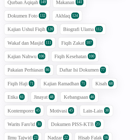
Qurban Aqiqah
Makanan
149
141
Dokumen Foto
Akhlaq
132
124
Kajian Ushul Fiqih
Biografi Ulama
120
112
Wakaf dan Masjid
Fiqih Zakat
111
107
Kajian Nahwu
Fiqih Kesehatan
106
100
Pakaian Perhiasan
Daftar Isi Dokumen
86
77
Fiqih Haji
Kajian Ramadhan
Kisah
71
71
68
Etika
Jinayat
Kebangsaan
61
48
46
Kontemporer
Motivasi
Lain-Lain
45
45
38
Warits Faro'id
Dokumen PISS-KTB
31
23
Ilmu Tajwid
Nadzar
Hisab Falak
23
22
16