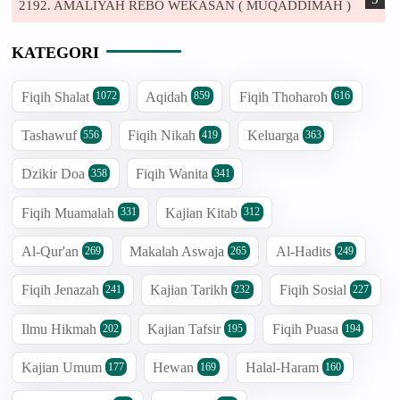
2192. AMALIYAH REBO WEKASAN ( MUQADDIMAH )
KATEGORI
Fiqih Shalat
Aqidah
Fiqih Thoharoh
1072
859
616
Tashawuf
Fiqih Nikah
Keluarga
556
419
363
Dzikir Doa
Fiqih Wanita
358
341
Fiqih Muamalah
Kajian Kitab
331
312
Al-Qur'an
Makalah Aswaja
Al-Hadits
269
265
249
Fiqih Jenazah
Kajian Tarikh
Fiqih Sosial
241
232
227
Ilmu Hikmah
Kajian Tafsir
Fiqih Puasa
202
195
194
Kajian Umum
Hewan
Halal-Haram
177
169
160