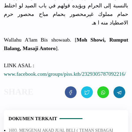
بالنسبة إلى الحرام ويؤيده قولهم في باب الصيد لو اختلط
حمام مملوك غيرمحصور بحمام مباح محصور حرم
الاصطياد منه ا هـ
Wallahu A'lam Bis showaab. [
Moh Showi, Rumput
Ilalang, Masaji Antoro
].
LINK ASAL :
www.facebook.com/groups/piss.ktb/2329305787092216/
DOKUMEN TERKAIT
1693. MENGENAI AKAD JUAL BELI ( TEMAN SEBAGAI