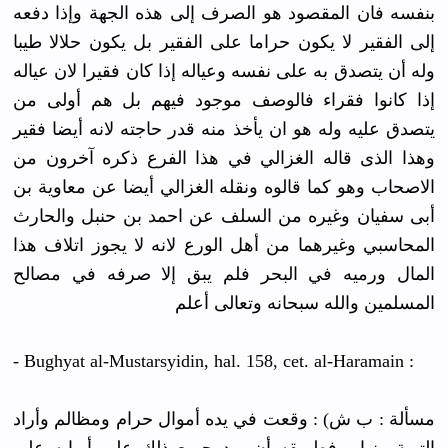
بنفسه فان المقصود هو الصرف إلى هذه الجهة وإذا دفعه
إلى الفقير لا يكون حراما على الفقير بل يكون حلالا طيبا
وله أن يتصدق به على نفسه وعياله إذا كان فقيرا لان عياله
إذا كانوا فقراء فالوصف موجود فيهم بل هم أولى من
يتصدق عليه وله هو ان يأخذ منه قدر حاجته لانه أيضا فقير
وهذا الذى قاله الغزالي في هذا الفرع ذكره آخرون من
الاصحاب وهو كما قالوه ونقله الغزالي أيضا عن معاوية بن
أبى سفيان وغيره من السلف عن احمد بن حنبل والحارث
المحاسبي وغيرهما من أهل الورع لانه لا يجوز اتلاف هذا
المال ورميه في البحر فلم يبق إلا صرفه في مصالح
المسلمين والله سبحانه وتعالى أعلم
- Bughyat al-Mustarsyidin, hal. 158, cet. al-Haramain :
مسألة : ب ش) : وقعت في يده أموال حرام ومظالم وأراد