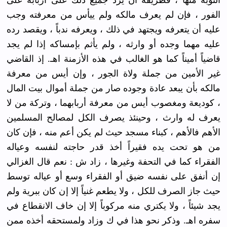
التوبة منها ، فطريقه أن يرد جميع ذلك على أربابه على
الفور ، فإن لم يعرف مالكه ولم ييأس من معرفته وجب
عليه أن يتعرفه ويجتهد في ذلك ، ويعرفه ندباً ، ويقصد رده
عليه مهما وجده أو وارثه ، ولم يأثم بإمساكه إذا لم يجد
قاضياً أميناً كما هو الغالب في هذه الأزمنة اهـ. إذ القاضي
غير الأمين من جملة ولاة الجور ، وإن أيس من معرفة
مالكه بأن يبعد عادة وجوده صار من جملة أموال بيت المال
، كوديعة ومغصوب أيس من معرفة أربابهما ، وتركة من لا
يعرف له وارث ، وحينئذ يصرف الكل لمصالح المسلمين
الأهم فالأهم ، كبناء مسجد حيث لم يكن أعم منه ، فإن كان
من هو تحت يده فقيراً أخذ قدر حاجته لنفسه وعياله
الفقراء كما في التحفة وغيرها ، زاد ش : نعم قال الغزالي
إن أنفق على نفسه ضيق أو الفقراء وسع أو عياله توسط
حيث جاز الصرف للكل ، ولا يطعم غنياً إلا إن كان ببرية ولم
يجد شيئاً ، ولا يكتري منه مركوباً إلا إن خاف الانقطاع في
سفره اهـ. وذكر نحو هذا في ك وزاد ولمستحقه أخذه ممن