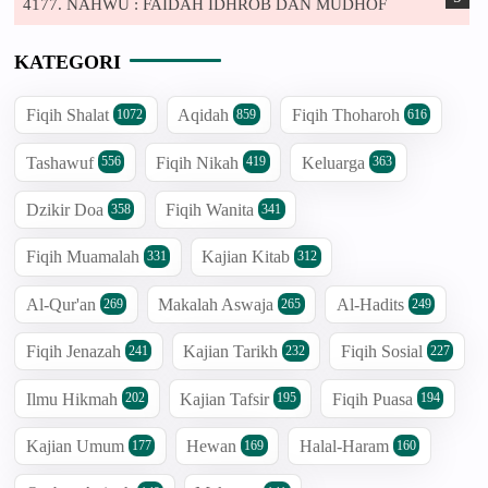
4177. NAHWU : FAIDAH IDHROB DAN MUDHOF
KATEGORI
Fiqih Shalat
Aqidah
Fiqih Thoharoh
1072
859
616
Tashawuf
Fiqih Nikah
Keluarga
556
419
363
Dzikir Doa
Fiqih Wanita
358
341
Fiqih Muamalah
Kajian Kitab
331
312
Al-Qur'an
Makalah Aswaja
Al-Hadits
269
265
249
Fiqih Jenazah
Kajian Tarikh
Fiqih Sosial
241
232
227
Ilmu Hikmah
Kajian Tafsir
Fiqih Puasa
202
195
194
Kajian Umum
Hewan
Halal-Haram
177
169
160