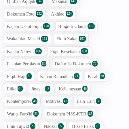
Qurban Aqiqah
Makanan
149
141
Dokumen Foto
Akhlaq
132
124
Kajian Ushul Fiqih
Biografi Ulama
120
112
Wakaf dan Masjid
Fiqih Zakat
111
107
Kajian Nahwu
Fiqih Kesehatan
106
100
Pakaian Perhiasan
Daftar Isi Dokumen
86
77
Fiqih Haji
Kajian Ramadhan
Kisah
71
71
68
Etika
Jinayat
Kebangsaan
61
48
46
Kontemporer
Motivasi
Lain-Lain
45
45
38
Warits Faro'id
Dokumen PISS-KTB
31
23
Ilmu Tajwid
Nadzar
Hisab Falak
23
22
16