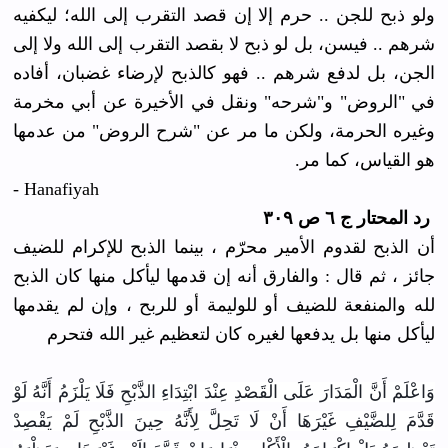
ولو ذبح للجن .. حرم إلا إن قصد التقرب إلى الله؛ ليكفيه
شرهم .. فيسن، بل لو ذبح لا بقصد التقرب إلى الله ولا إلى
الجن، بل لدفع شرهم .. فهو كالذبح لإرضاء غضبان، أفاده
في "الروض" و"شرحه" ونقل في الأخيرة عن أبي مخرمة
وغيره الحرمة، ولكن ما مر عن "شرح الروض" من عدمها
هو القياس، كما مر.
- Hanafiyah
رد المحتار ج ٦ ص ٣٠٩
أن الذبح لقدوم الأمير محرّم ، بينما الذبح للإكرام للضيف
جائز ، ثم قال : والفارق أنه إن قدمها ليأكل منها كان الذبح
لله والمنفعة للضيف أو للوليمة أو للربح ، وإن لم يقدمها
ليأكل منها بل يدفعها لغيره كان لتعظيم غير الله فتحرم
وَاعْلَمْ أَنَّ الْمَدَارَ عَلَى الْقَصْدِ عِنْدَ ابْتِدَاءِ الذَّبْحِ فَلَا يَلْزَمُ أَنَّهُ لَوْ
قَدَّمَ لِلضَّيْفِ غَيْرَهَا أَنْ لَا تَحِلَّ لِأَنَّهُ حِينَ الذَّبْحِ لَمْ يَقْصِدْ