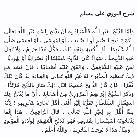
شرح النووي على مسلم
وَأَمَّا الذَّبْحُ لِغَيْرِ اللَّهِ فَالْمُرَادُ بِهِ أَنْ يَذْبَحَ بِاسْمِ غَيْرِ اللَّهِ تَعَالَى
؛ كَمَنْ ذَبَحَ لِلصَّنَمِ أَوِ الصَّلِيبِ ، أَوْ لِمُوسَى ، أَوْ لِعِيسَى صَلَّى
اللَّهُ عَلَيْهِمَا ، أَوْ لِلْكَعْبَةِ وَنَحْوِ ذَلِكَ ، فَكُلُّ هَذَا حَرَامٌ ، وَلَا تَحِلُّ
هَذِهِ الذَّبِيحَةُ ، سَوَاءٌ كَانَ الذَّابِحُ مُسْلِمًا أَوْ نَصْرَانِيًّا أَوْ يَهُودِيًّا ،
نَصَّ عَلَيْهِ الشَّافِعِيُّ ، وَاتَّفَقَ عَلَيْهِ أَصْحَابُنَا ، فَإِنْ قَصَدَ مَعَ
ذَلِكَ تَعْظِيمَ الْمَذْبُوحِ لَهُ غَيْرِ اللَّهِ تَعَالَى وَالْعِبَادَةَ لَهُ كَانَ ذَلِكَ
كُفْرًا ، فَإِنْ كَانَ الذَّابِحُ مُسْلِمًا قَبْلَ ذَلِكَ صَارَ بِالذَّبْحِ مُرْتَدًّا ،
وَذَكَرَ الشَّيْخُ إِبْرَاهِيمُ الْمَرْوَزِيُّ مِنْ أَصْحَابِنَا : أَنَّ مَا يُذْبَحُ عِنْدَ
اسْتِقْبَالِ السُّلْطَانِ تَقَرُّبًا إِلَيْهِ أَفْتَى أَهْلُ بُخَارَةَ بِتَحْرِيمِهِ ؛ لِأَنَّهُ
مِمَّا أُهِّلَ بِهِ لِغَيْرِ اللَّهِ تَعَالَى ، قَالَ الرَّافِعِيُّ : هَذَا إِنَّمَا
يَذْبَحُونَهُ اسْتِبْشَارًا بِقُدُومِهِ فَهُوَ كَذَبْحِ الْعَقِيقَةِ لِوِلَادَةِ الْمَوْلُودِ
، وَمِثْلُ هَذَا لَا يُوجِبُ التَّحْرِيمَ ، وَاللَّهُ أَعْلَمُ .