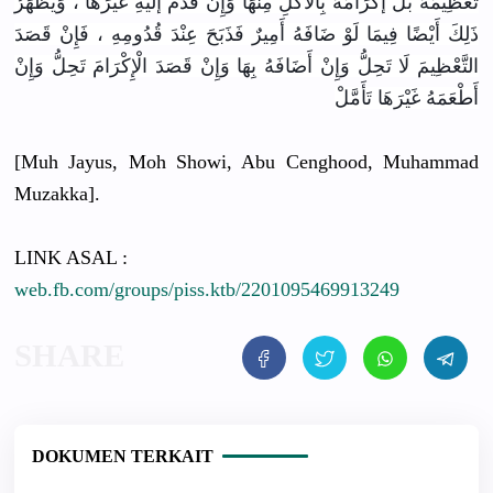
تَعْظِيمَهُ بَلْ إكْرَامَهُ بِالْأَكْلِ مِنْهَا وَإِنْ قَدَّمَ إلَيْهِ غَيْرَهَا ، وَيَظْهَرُ
ذَلِكَ أَيْضًا فِيمَا لَوْ ضَافَهُ أَمِيرٌ فَذَبَحَ عِنْدَ قُدُومِهِ ، فَإِنْ قَصَدَ
التَّعْظِيمَ لَا تَحِلُّ وَإِنْ أَضَافَهُ بِهَا وَإِنْ قَصَدَ الْإِكْرَامَ تَحِلُّ وَإِنْ
أَطْعَمَهُ غَيْرَهَا تَأَمَّلْ
[Muh Jayus, Moh Showi, Abu Cenghood, Muhammad
Muzakka].
LINK ASAL :
web.fb.com/groups/piss.ktb/2201095469913249
DOKUMEN TERKAIT