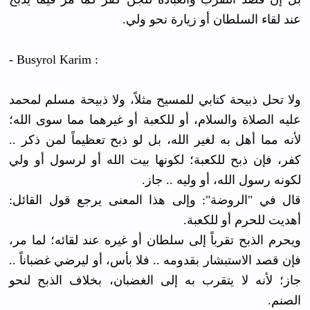
عند لقاء السلطان أو زيارة نحو ولي.
- Busyrol Karim :
ولا تحل ذبيحة كتابي للمسيح مثلاً، ولا ذبيحة مسلم لمحمد
عليه الصلاة والسلام، أو للكعبة أو غيرهما مما سوى الله؛
لأنه مما أهل به لغير الله، بل لو ذبح تعظيماً لمن ذكر ..
كفر، فإن ذبح للكعبة؛ لكونها بيت الله أو لرسول أو ولي
لكونه رسول الله، أو وليه .. جاز.
قال في "الروضة": وإلى هذا المعنى يرجع قول القائل:
أهديت للحرم أو للكعبة.
ويحرم الذبح تقرباً إلى سلطان أو غيره عند لقائه؛ لما مر،
فإن قصد الاستبشار بقدومه .. فلا بأس، أو ليرضي غضباناً ..
جاز؛ لأنه لا يتقرب به إلى الغضبان، بخلاف الذبح لنحو
الصنم.