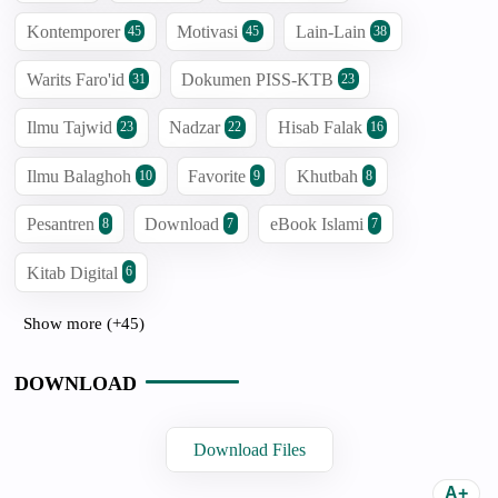
Kontemporer
Motivasi
Lain-Lain
45
45
38
Warits Faro'id
Dokumen PISS-KTB
31
23
Ilmu Tajwid
Nadzar
Hisab Falak
23
22
16
Ilmu Balaghoh
Favorite
Khutbah
10
9
8
Pesantren
Download
eBook Islami
8
7
7
Kitab Digital
6
Show more (+45)
DOWNLOAD
Download Files