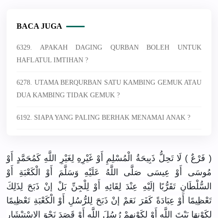
BACA JUGA
6329. APAKAH DAGING QURBAN BOLEH UNTUK
HAFLATUL IMTIHAN ?
6278. UTAMA BERQURBAN SATU KAMBING GEMUK ATAU
DUA KAMBING TIDAK GEMUK ?
6192. SIAPA YANG PALING BERHAK MENAMAI ANAK ?
( فَرْعٌ ) لَا تَحِلُّ ذَبِيحَةُ الْمُسْلِمِ أَوْ غَيْرِهِ لِغَيْرِ اللَّهِ كَمُحَمَّدٍ أَوْ
مُوسَى أَوْ عِيسَى صَلَّى اللَّهُ عَلَيْهِ وَسَلَّمَ أَوْ الْكَعْبَةِ أَوْ
السُّلْطَانِ تَقَرُّبًا إلَيْهِ عِنْدَ لِقَائِهِ أَوْ لِلْجِنِّ بَلْ إنْ ذَبَحَ لِذَلِكَ
تَعْظِيمًا أَوْ عِبَادَةً كَفَرَ نَعَمْ إنْ ذَبَحَ لِلرُّسُلِ أَوْ الْكَعْبَةِ تَعْظِيمًا
لِكَوْنِهَا بَيْتَ اللَّهِ أَوْ لِكَوْنِهِمْ رُسُلَ اللَّهِ أَوْ قَصَدَ نَحْوَ الِاسْتِبْشَارِ