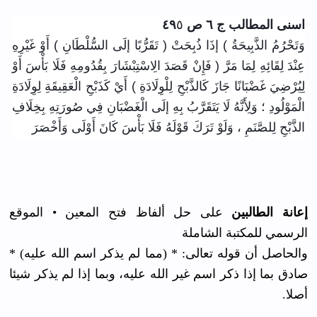
اسنى المطالب ج ٦ ص ٤٩
٥
وَتَحْرُمُ الذَّبِيحَةُ ) إذَا ذُبِحَتْ ( تَقَرُّبًا إلَى السُّلْطَانِ ) أَوْ غَيْرِهِ
عِنْدَ لِقَائِهِ لِمَا مَرَّ ( فَإِنْ قَصَدَ الِاسْتِبْشَارَ
بِقُدُومِهِ فَلَا بَأْسَ أَوْ
لِيُرْضِيَ غَضْبَانًا جَازَ كَالذَّبْحِ لِلْوِلَادَةِ ) أَيْ كَذَبْحِ الْعَقِيقَةِ لِوِلَادَةِ
الْمَوْلُودِ ؛ وَلِأَنَّهُ لَا يَتَقَرَّبُ بِهِ إلَى الْغَضْبَانِ فِي صُورَتِهِ بِخِلَافِ
الذَّبْحِ لِلصَّنَمِ ، وَلَوْ تَرَكَ قَوْلَهُ فَلَا بَأْسَ كَانَ أَوْلَى وَأَخْصَرَ
إعانة الطالبين
على حل ألفاظ فتح المعين • الموقع
الرسمي للمكتبة الشاملة
والحاصل أن قوله تعالى: * (مما لم يذكر اسم الله عليه) *
صادق بما إذا ذكر اسم غير الله عليه، وبما إذا لم يذكر شيئا
أصلا.