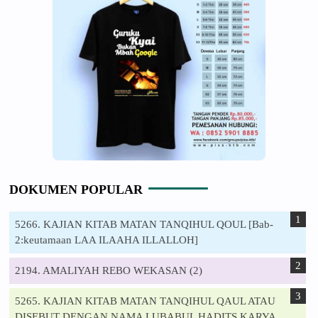
DOKUMEN POPULAR
5266. KAJIAN KITAB MATAN TANQIHUL QOUL [Bab-
2:keutamaan LAA ILAAHA ILLALLOH]
2194. AMALIYAH REBO WEKASAN (2)
5265. KAJIAN KITAB MATAN TANQIHUL QAUL ATAU
DISEBUT DENGAN NAMA LUBABUL HADITS KARYA