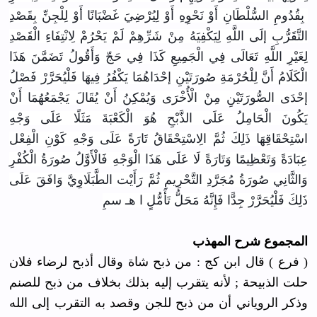
بِقُدُومِ السُّلْطَانِ أَوْ نَحْوِهِ أَوْ لِيُرْضِيَ غَضْبَانًا أَوْ لِلْجِنِّ بِقَصْدِ
التَّقَرُّبِ إلَى اللَّهِ لِيَكْفِيَهُ مِنْ شَرِّهِمْ لَمْ يَحْرُمْ لِانْتِفَاءِ الْقَصْدِ
لِغَيْرِ اللَّهِ تَعَالَى فِي الْجَمِيعِ كَذَا فِي حَجّ وَأَقُولُ تَضَمَّنَ هَذَا
الْكَلَامُ أَنَّ لِلْحُرْمَةِ صُورَتَيْنِ إحْدَاهُمَا يَكْفُرُ فِيهَا فَلْيُحَرَّرْ فَصْلُ
إحْدَى الصُّورَتَيْنِ مِنْ الْأُخْرَى وَيُمْكِنُ أَنْ يُقَالَ يَجْمَعُهُمَا أَنْ
يَكُونَ الْحَامِلُ عَلَى الذَّبْحِ هُوَ الْكَعْبَةَ مَثَلًا عَلَى وَجْهِ
اسْتِحْقَاقِهَا
ذَلِكَ ثُمَّ الِاسْتِحْقَاقُ
تَارَةً عَلَى وَجْهِ كَوْنِ الْفِعْل
عِبَادَةً وَتَعْظِيمًا وَتَارَةً لَا عَلَى هَذَا الْوَجْهِ فَالْأَوَّلُ صُورَةُ الْكُفْرِ
وَالثَّانِي صُورَةُ مُجَرَّدِ التَّحْرِيمِ ثُمَّ رَأَيْت الطَّبَلَاوِيَّ
وَافَقَ عَلَى
ذَلِكَ فَلْيُحَرَّرْ جِدًّا فَإِنَّهُ مَحَلُّ تَأَمُّلٍ ا هـ سمِ
المجموع شرح المهذب
( فرع ) قال ابن كج : من ذبح شاة وقال أذبح لرضاء فلان
حلت الذبيحة ; لأنه يتقرب إليه بذلك بخلاف من ذبح للصنم
وذكر الروياني أن من ذبح للجن وقصد به التقرب إلى الله