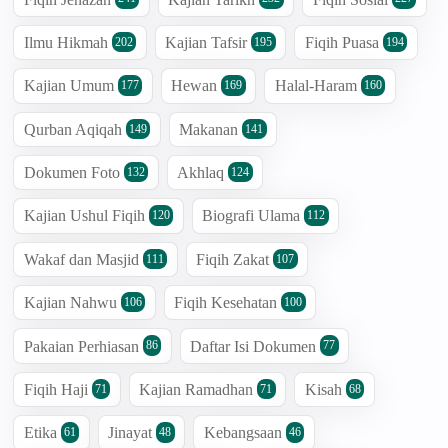
Ilmu Hikmah
Kajian Tafsir
Fiqih Puasa
202
195
194
Kajian Umum
Hewan
Halal-Haram
177
169
160
Qurban Aqiqah
Makanan
149
141
Dokumen Foto
Akhlaq
132
124
Kajian Ushul Fiqih
Biografi Ulama
120
112
Wakaf dan Masjid
Fiqih Zakat
111
107
Kajian Nahwu
Fiqih Kesehatan
106
100
Pakaian Perhiasan
Daftar Isi Dokumen
86
77
Fiqih Haji
Kajian Ramadhan
Kisah
71
71
68
Etika
Jinayat
Kebangsaan
61
48
46