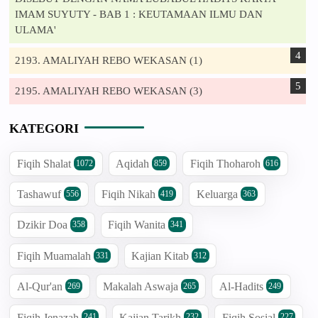
IMAM SUYUTY - BAB 1 : KEUTAMAAN ILMU DAN
ULAMA'
2193. AMALIYAH REBO WEKASAN (1)
2195. AMALIYAH REBO WEKASAN (3)
KATEGORI
Fiqih Shalat
Aqidah
Fiqih Thoharoh
1072
859
616
Tashawuf
Fiqih Nikah
Keluarga
556
419
363
Dzikir Doa
Fiqih Wanita
358
341
Fiqih Muamalah
Kajian Kitab
331
312
Al-Qur'an
Makalah Aswaja
Al-Hadits
269
265
249
Fiqih Jenazah
Kajian Tarikh
Fiqih Sosial
241
232
227