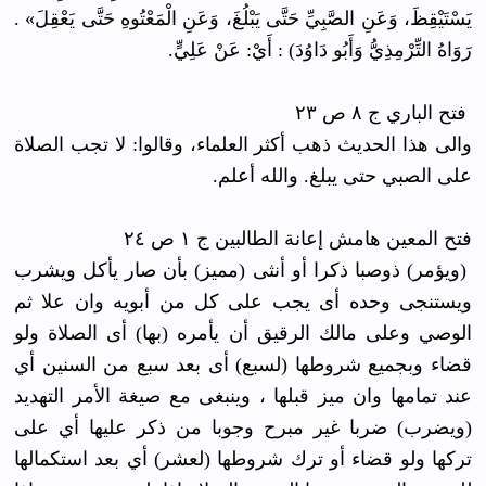
يَسْتَيْقِظَ، وَعَنِ الصَّبِيِّ حَتَّى يَبْلُغَ، وَعَنِ الْمَعْتُوهِ حَتَّى يَعْقِلَ» .
رَوَاهُ التِّرْمِذِيُّ وَأَبُو دَاوُدَ) : أَيْ: عَنْ عَلِيٍّ.
فتح الباري ج ٨ ص ٢٣
والى هذا الحديث ذهب أكثر العلماء، وقالوا: لا تجب الصلاة
على الصبي حتى يبلغ. والله أعلم.
فتح المعين هامش إعانة الطالبين ج ١ ص ٢٤
(ﻭﻳﺆﻣﺮ) ﺫﻭﺻﺒﺎ ﺫﻛﺮﺍ ﺃﻭ ﺃﻧﺜﻰ (ﻣﻤﻴﺰ) ﺑﺄﻥ ﺻﺎﺭ ﻳﺄﻛﻞ ﻭﻳﺸﺮﺏ
ﻭﻳﺴﺘﻨﺠﻰ ﻭﺣﺪﻩ ﺃﻯ ﻳﺠﺐ ﻋﻠﻰ ﻛﻞ ﻣﻦ ﺃﺑﻮﻳﻪ ﻭﺍﻥ ﻋﻼ ﺛﻢ
ﺍﻟﻮﺻﻲ ﻭﻋﻠﻰ ﻣﺎﻟﻚ ﺍﻟﺮﻗﻴﻖ ﺃﻥ ﻳﺄﻣﺮه (ﺑﻬﺎ) ﺃﻯ ﺍﻟﺼﻼﺓ ﻭﻟﻮ
ﻗﻀﺎﺀ ﻭﺑﺠﻤﻴﻊ ﺷﺮﻭﻃﻬﺎ (ﻟﺴﺒﻊ) ﺃﻯ ﺑﻌﺪ ﺳﺒﻊ ﻣﻦ ﺍﻟﺴﻨﻴﻦ ﺃﻱ
ﻋﻨﺪ ﺗﻤﺎﻣﻬﺎ ﻭﺍﻥ ﻣﻴﺰ ﻗﺒﻠﻬﺎ ، ﻭﻳﻨﺒﻐﻰ ﻣﻊ ﺻﻴﻐﺔ ﺍﻷﻣﺮ التهديد
(ﻭﻳﻀﺮﺏ) ﺿﺮﺑﺎ ﻏﻴﺮ ﻣﺒﺮﺡ ﻭﺟﻮﺑﺎ ﻣﻦ ﺫﻛﺮ ﻋﻠﻴﻬﺎ ﺃﻱ ﻋﻠﻰ
ﺗﺮﻛﻬﺎ ﻭﻟﻮ ﻗﻀﺎﺀ ﺃﻭ ﺗﺮﻙ ﺷﺮﻭﻃﻬﺎ (ﻟﻌﺸﺮ) ﺃﻱ ﺑﻌﺪ ﺍﺳﺘﻜﻤﺎﻟﻬﺎ