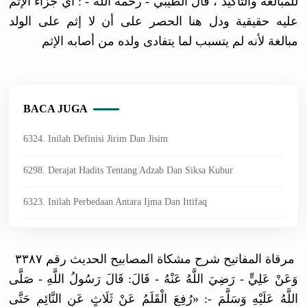
للمبالغة والتأكيد ، قال الطيبي - رحمه الله - : أي جزاء الإثم
عليه حقيقية ودل هنا الحصر على أن لا إثم على الولد
مبالغة لأنه لم يتسبب لما يتفادى ولده من أصابه الإثم
BACA JUGA
6324. Inilah Definisi Jirim Dan Jisim
6298. Derajat Hadits Tentang Adzab Dan Siksa Kubur
6323. Inilah Perbedaan Antara Ijma Dan Ittifaq
مرقاة المفاتيح شرح مشكاة المصابيح الحديث رقم ٣٣٨٧
وَعَنْ عَلِيٍّ - رَضِيَ اللَّهُ عَنْهُ - قَالَ: قَالَ رَسُولُ اللَّهِ - صَلَّى
اللَّهُ عَلَيْهِ وَسَلَّمَ -: «رُفِعَ الْقَلَمُ عَنْ ثَلَاثٍ عَنِ النَّائِمِ حَتَّى