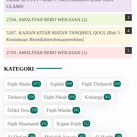
ULAMA'
2194. AMALIYAH REBO WEKASAN (2)
5267. KAJIAN KITAB MATAN TANQIHUL QOUL [Bab 3 :
Keutamaan Bismillahirrohmaanirrohiim]
2193. AMALIYAH REBO WEKASAN (1)
KATEGORI
Fiqih Shalat
Aqidah
Fiqih Thoharoh
1072
859
616
Tashawuf
Fiqih Nikah
Keluarga
556
419
363
Dzikir Doa
Fiqih Wanita
358
341
Fiqih Muamalah
Kajian Kitab
331
312
Al-Qur'an
Makalah Aswaja
Al-Hadits
269
265
249