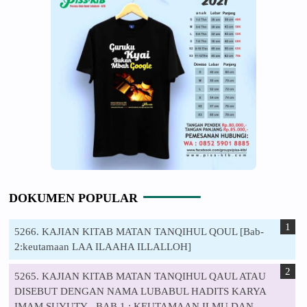
DOKUMEN POPULAR
5266. KAJIAN KITAB MATAN TANQIHUL QOUL [Bab-
2:keutamaan LAA ILAAHA ILLALLOH]
5265. KAJIAN KITAB MATAN TANQIHUL QAUL ATAU
DISEBUT DENGAN NAMA LUBABUL HADITS KARYA
IMAM SUYUTY - BAB 1 : KEUTAMAAN ILMU DAN