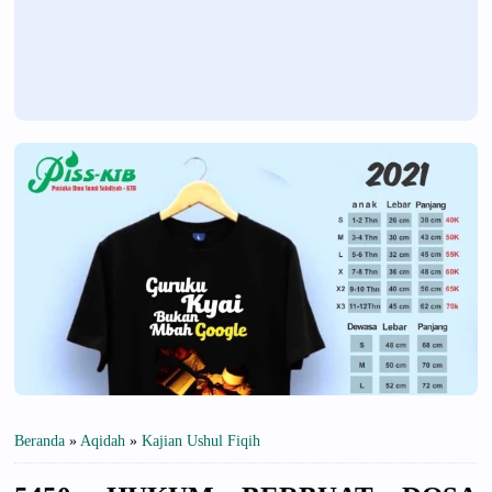
Beranda
»
Aqidah
»
Kajian Ushul Fiqih