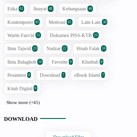
Etika
Jinayat
Kebangsaan
61
48
46
Kontemporer
Motivasi
Lain-Lain
45
45
38
Warits Faro'id
Dokumen PISS-KTB
31
23
Ilmu Tajwid
Nadzar
Hisab Falak
23
22
16
Ilmu Balaghoh
Favorite
Khutbah
10
9
8
Pesantren
Download
eBook Islami
8
7
7
Kitab Digital
6
Show more (+45)
DOWNLOAD