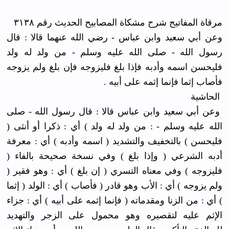
مرقاة المفاتيح شرح مشكاة المصابيح الحديث رقم ٣١٣٨
وعن أبي سعيد وابن عباس - رضي الله عنهما قالا : قال
رسول الله - صلى الله عليه وسلم - من ولد له ولد
فليحسن اسمه وأدبه فإذا بلغ فليزوجه فإن بلغ ولم يزوجه
فأصاب إثما فإنما إثمه على أبيه .
الحاشية
وعن أبي سعيد وابن عباس قالا : قال رسول الله - صلى
الله عليه وسلم - : من ولد له ولد ) أي : ذكرا أو أنثى (
فليحسن ) بالتخفيف والتشديد ( اسمه وأدبه ) أي : معرفة
أدبه الشرعي ( وإذا بلغ ) وفي نسخة صحيحة بالفاء (
فليزوجه ) وفي معناه التسري ( إن بلغ ) أي : وهو فقير (
ولم يزوجه ) أي : الأب وهو قادر ( فأصاب ) أي : الولد ( إثما
) أي : من الزنا ومقدماته ( فإنما إثمه على أبيه ) أي : جزاء
الإثم عليه لتقصيره وهو محمول على الزجر والتهديد