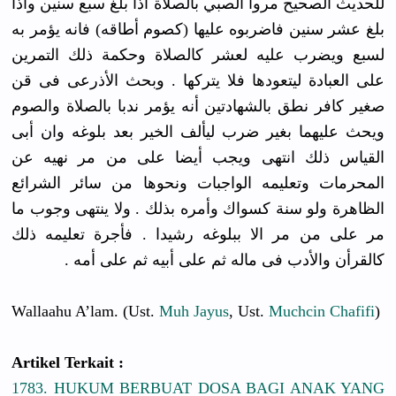
ﻟﻠﺤﺪﻳﺚ ﺍﻟﺼﺤﻴﺢ ﻣﺮﻭﺍ ﺍﻟﺼﺒﻲ ﺑﺎﻟﺼﻼﺓ ﺍﺫﺍ ﺑﻠﻎ ﺳﺒﻊ ﺳﻨﻴﻦ ﻭﺍﺫﺍ
ﺑﻠﻎ ﻋﺸﺮ ﺳﻨﻴﻦ ﻓﺎﺿﺮﺑﻮﻩ عليها (ﻛﺼﻮﻡ ﺃﻃﺎﻗﻪ) ﻓﺎﻧﻪ ﻳﺆﻣﺮ ﺑﻪ
ﻟﺴﺒﻊ ﻭﻳﻀﺮﺏ ﻋﻠﻴﻪ ﻟﻌﺸﺮ ﻛﺎﻟﺼﻼﺓ ﻭﺣﻜﻤﺔ ﺫﻟﻚ ﺍﻟﺘﻤﺮﻳﻦ
ﻋﻠﻰ ﺍﻟﻌﺒﺎﺩﺓ ﻟﻴﺘﻌﻮﺩﻫﺎ ﻓﻼ ﻳﺘﺮﻛﻬﺎ . ﻭﺑﺤﺚ ﺍﻷﺫﺭﻋﻰ ﻓﻰ ﻗﻦ
ﺻﻐﻴﺮ ﻛﺎﻓﺮ ﻧﻄﻖ ﺑﺎﻟﺸﻬﺎﺩﺗﻴﻦ ﺃﻧﻪ ﻳﺆﻣﺮ ﻧﺪﺑﺎ ﺑﺎﻟﺼﻼﺓ ﻭﺍﻟﺼﻮﻡ
ﻭﻳﺤﺚ ﻋﻠﻴﻬﻤﺎ ﺑﻐﻴﺮ ﺿﺮﺏ ﻟﻴﺄﻟﻒ ﺍﻟﺨﻴﺮ ﺑﻌﺪ ﺑﻠﻮﻏﻪ ﻭﺍﻥ ﺃﺑﻰ
ﺍﻟﻘﻴﺎﺱ ﺫﻟﻚ ﺍﻧﺘﻬﻰ ﻭﻳﺠﺐ ﺃﻳﻀﺎ ﻋﻠﻰ ﻣﻦ ﻣﺮ ﻧﻬﻴﻪ ﻋﻦ
ﺍﻟﻤﺤﺮﻣﺎﺕ ﻭﺗﻌﻠﻴﻤﻪ ﺍﻟﻮﺍﺟﺒﺎﺕ ﻭﻧﺤﻮﻫﺎ ﻣﻦ ﺳﺎﺋﺮ ﺍﻟﺸﺮﺍﺋﻊ
ﺍﻟﻈﺎﻫﺮﺓ ﻭﻟﻮ ﺳﻨﺔ ﻛﺴﻮﺍﻙ ﻭﺃﻣﺮﻩ ﺑﺬﻟﻚ . ﻭﻻ ﻳﻨﺘﻬﻰ ﻭﺟﻮﺏ ﻣﺎ
ﻣﺮ ﻋﻠﻰ ﻣﻦ ﻣﺮ ﺍﻻ ﺑﺒﻠﻮﻏﻪ ﺭﺷﻴﺪﺍ . ﻓﺄﺟﺮﺓ ﺗﻌﻠﻴﻤﻪ ﺫﻟﻚ
ﻛﺎﻟﻘﺮﺃﻥ ﻭﺍﻷﺩﺏ ﻓﻰ ﻣﺎﻟﻪ ﺛﻢ ﻋﻠﻰ ﺃﺑﻴﻪ ﺛﻢ ﻋﻠﻰ ﺃﻣﻪ .
Wallaahu A’lam. (Ust.
Muh Jayus
, Ust.
Muchcin Chafifi
)
Artikel Terkait :
1783. HUKUM BERBUAT DOSA BAGI ANAK YANG