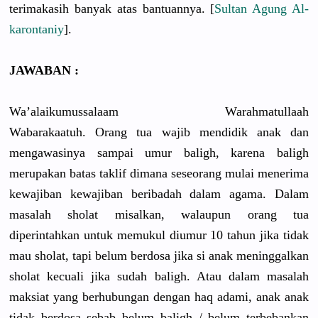
terimakasih banyak atas bantuannya. [
Sultan Agung Al-
karontaniy
].
JAWABAN :
Wa’alaikumussalaam Warahmatullaah
Wabarakaatuh.
Orang tua wajib mendidik anak dan
mengawasinya sampai umur baligh, karena baligh
merupakan batas taklif dimana seseorang mulai menerima
kewajiban kewajiban beribadah dalam agama.
Dalam
masalah sholat misalkan, walaupun orang tua
diperintahkan untuk memukul diumur 10 tahun jika tidak
mau sholat, tapi belum berdosa jika si anak meninggalkan
sholat kecuali jika sudah baligh. Atau dalam masalah
maksiat yang berhubungan dengan haq adami, anak anak
tidak berdosa sebab belum baligh / belum terbebankan