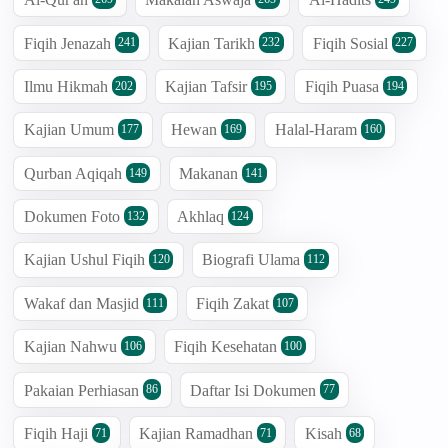
Fiqih Jenazah
Kajian Tarikh
Fiqih Sosial
241
232
227
Ilmu Hikmah
Kajian Tafsir
Fiqih Puasa
202
195
194
Kajian Umum
Hewan
Halal-Haram
177
169
160
Qurban Aqiqah
Makanan
149
141
Dokumen Foto
Akhlaq
132
124
Kajian Ushul Fiqih
Biografi Ulama
120
112
Wakaf dan Masjid
Fiqih Zakat
111
107
Kajian Nahwu
Fiqih Kesehatan
106
100
Pakaian Perhiasan
Daftar Isi Dokumen
86
77
Fiqih Haji
Kajian Ramadhan
Kisah
71
71
68