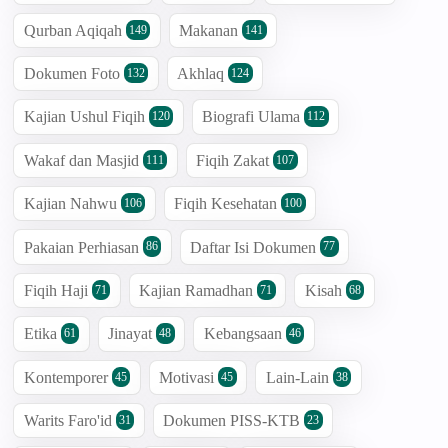
Qurban Aqiqah
Makanan
149
141
Dokumen Foto
Akhlaq
132
124
Kajian Ushul Fiqih
Biografi Ulama
120
112
Wakaf dan Masjid
Fiqih Zakat
111
107
Kajian Nahwu
Fiqih Kesehatan
106
100
Pakaian Perhiasan
Daftar Isi Dokumen
86
77
Fiqih Haji
Kajian Ramadhan
Kisah
71
71
68
Etika
Jinayat
Kebangsaan
61
48
46
Kontemporer
Motivasi
Lain-Lain
45
45
38
Warits Faro'id
Dokumen PISS-KTB
31
23