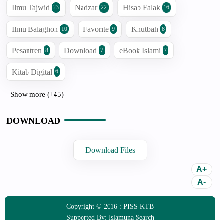
Ilmu Tajwid
Nadzar
Hisab Falak
23
22
16
Ilmu Balaghoh
Favorite
Khutbah
10
9
8
Pesantren
Download
eBook Islami
8
7
7
Kitab Digital
6
Show more (+45)
DOWNLOAD
Download Files
Copyright © 2016 :
PISS-KTB
Supported By:
Islamuna Search