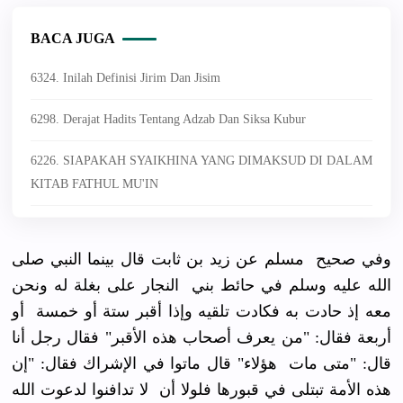
BACA JUGA
6324. Inilah Definisi Jirim Dan Jisim
6298. Derajat Hadits Tentang Adzab Dan Siksa Kubur
6226. SIAPAKAH SYAIKHINA YANG DIMAKSUD DI DALAM
KITAB FATHUL MU'IN
وفي صحيح مسلم عن زيد بن ثابت قال بينما النبي صلى
الله عليه وسلم في حائط بني النجار على بغلة له ونحن
معه إذ حادت به فكادت تلقيه وإذا أقبر ستة أو خمسة أو
أربعة فقال: "من يعرف أصحاب هذه الأقبر" فقال رجل أنا
قال: "متى مات هؤلاء" قال ماتوا في الإشراك فقال: "إن
هذه الأمة تبتلى في قبورها فلولا أن لا تدافنوا لدعوت الله