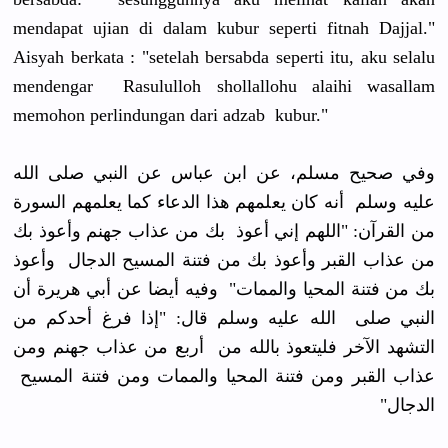
mendapat ujian di dalam kubur seperti fitnah Dajjal."
Aisyah berkata : "setelah bersabda seperti itu, aku selalu
mendengar Rasululloh shollallohu alaihi wasallam
memohon perlindungan dari adzab kubur."
وفي صحيح مسلم، عن ابن عباس عن النبي صلى الله
عليه وسلم أنه كان يعلمهم هذا الدعاء كما يعلمهم السورة
من القرآن: "اللهم إني أعوذ بك من عذاب جهنم وأعوذ بك
من عذاب القبر وأعوذ بك من فتنة المسيح الدجال وأعوذ
بك من فتنة المحيا والممات" وفيه أيضا عن أبي هريرة أن
النبي صلى الله عليه وسلم قال: "إذا فرغ أحدكم من
التشهد الآخر فليتعوذ بالله من أربع من عذاب جهنم ومن
عذاب القبر ومن فتنة المحيا والممات ومن فتنة المسيح
الدجال"