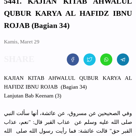
5441. KAJIAN KITAB AHWALUL
QUBUR KARYA AL HAFIDZ IBNU
ROJAB (Bagian 34)
Kamis, Maret 29
KAJIAN KITAB AHWALUL QUBUR KARYA AL
HAFIDZ IBNU ROJAB (Bagian 34)
Lanjutan Bab Keenam (3)
وفي الصحيحين عن مسروق، عن عائشة، أنها سألت النبي
صلى الله عليه وسلم عن عذاب القبر قال: "نعم، عذاب
القبر حق" قالت عائشة: فما رأيت رسول الله صلى الله