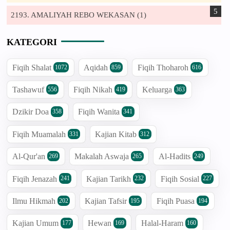
2193. AMALIYAH REBO WEKASAN (1)
KATEGORI
Fiqih Shalat
Aqidah
Fiqih Thoharoh
1072
859
616
Tashawuf
Fiqih Nikah
Keluarga
556
419
363
Dzikir Doa
Fiqih Wanita
358
341
Fiqih Muamalah
Kajian Kitab
331
312
Al-Qur'an
Makalah Aswaja
Al-Hadits
269
265
249
Fiqih Jenazah
Kajian Tarikh
Fiqih Sosial
241
232
227
Ilmu Hikmah
Kajian Tafsir
Fiqih Puasa
202
195
194
Kajian Umum
Hewan
Halal-Haram
177
169
160