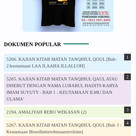
DOKUMEN POPULAR
5266. KAJIAN KITAB MATAN TANQIHUL QOUL [Bab-
2:keutamaan LAA ILAAHA ILLALLOH]
5265. KAJIAN KITAB MATAN TANQIHUL QAUL ATAU
DISEBUT DENGAN NAMA LUBABUL HADITS KARYA
IMAM SUYUTY - BAB 1 : KEUTAMAAN ILMU DAN
ULAMA'
2194. AMALIYAH REBO WEKASAN (2)
5267. KAJIAN KITAB MATAN TANQIHUL QOUL [Bab 3 :
Keutamaan Bismillahirrohmaanirrohiim]