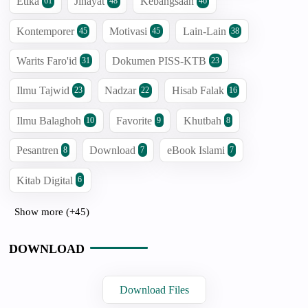
Etika
Jinayat
Kebangsaan
61
48
46
Kontemporer
Motivasi
Lain-Lain
45
45
38
Warits Faro'id
Dokumen PISS-KTB
31
23
Ilmu Tajwid
Nadzar
Hisab Falak
23
22
16
Ilmu Balaghoh
Favorite
Khutbah
10
9
8
Pesantren
Download
eBook Islami
8
7
7
Kitab Digital
6
Show more (+45)
DOWNLOAD
Download Files