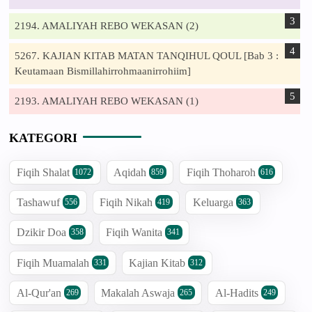
2194. AMALIYAH REBO WEKASAN (2)
5267. KAJIAN KITAB MATAN TANQIHUL QOUL [Bab 3 :
Keutamaan Bismillahirrohmaanirrohiim]
2193. AMALIYAH REBO WEKASAN (1)
KATEGORI
Fiqih Shalat
Aqidah
Fiqih Thoharoh
1072
859
616
Tashawuf
Fiqih Nikah
Keluarga
556
419
363
Dzikir Doa
Fiqih Wanita
358
341
Fiqih Muamalah
Kajian Kitab
331
312
Al-Qur'an
Makalah Aswaja
Al-Hadits
269
265
249