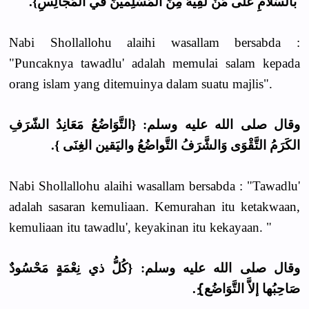
بالسَّلامِ عَلَى مَنْ لَقِيَهُ مِنَ المُسْلِمينَ في المَجَالِسِ}.
Nabi Shollallohu alaihi wasallam bersabda :
"Puncaknya tawadlu' adalah memulai salam kepada
orang islam yang ditemuinya dalam suatu majlis".
وقال صلى الله عليه وسلم: {التَّوَاضُعُ مَعَانِدُ الشّرَفِ
الكَرَمُ التَّقْوَى وَالشَّرَفُ التَّواضُعُ واليَقين الغِنَى }.
Nabi Shollallohu alaihi wasallam bersabda : "Tawadlu'
adalah sasaran kemuliaan. Kemurahan itu ketakwaan,
kemuliaan itu tawadlu', keyakinan itu kekayaan. "
وقال صلى الله عليه وسلم: {كُلُّ ذي نِعْمَةٍ مَحْسُودٌ
صَاحِبُها إلاَّ التَّوَاضُع}ِ.