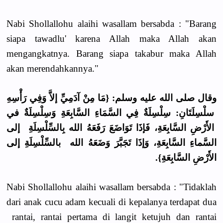
Nabi Shollallohu alaihi wasallam bersabda : "Barang
siapa tawadlu' karena Allah maka Allah akan
mengangkatnya. Barang siapa takabur maka Allah
akan merendahkannya."
وقال صلى الله عليه وسلم: {مَا مِنْ آدَمِيِّ إلاَّ وَفِي رَأْسِهِ
سلْسِلَتَانِ: سِلْسِلَةٌ فِي السَّمَاءِ السَّابِعَةِ وَسِلْسِلَةٌ في
الأَرْضِ السَّابِعَةِ، فَإذَا تَوَاضَعَ رَفَعَهُ الله بِالسِّلْسِلَةِ إلى
السَّماءِ السَّابِعَةِ، وَإذَا تَجَبَّرَ وَضَعَهُ الله بالسِّلْسِلَةِ إلى
الأَرْضِ السَّابِعَةِ}.
Nabi Shollallohu alaihi wasallam bersabda : "Tidaklah
dari anak cucu adam kecuali di kepalanya terdapat dua
rantai, rantai pertama di langit ketujuh dan rantai