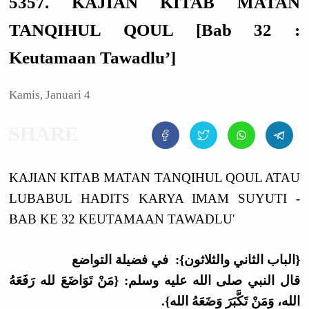
5357. KAJIAN KITAB MATAN
TANQIHUL QOUL [Bab 32 :
Keutamaan Tawadlu’]
Kamis, Januari 4
KAJIAN KITAB MATAN TANQIHUL QOUL ATAU
LUBABUL HADITS KARYA IMAM SUYUTI -
BAB KE 32 KEUTAMAAN TAWADLU'
{الباب الثاني والثلاثون}: في فضيلة التواضع
قال النبي صلى الله عليه وسلم: {مَنْ تَوَاضَعَ لله رَفَعَهُ
الله، وَمَنْ تَكَّبَرَ وَضَعَهُ الله}.