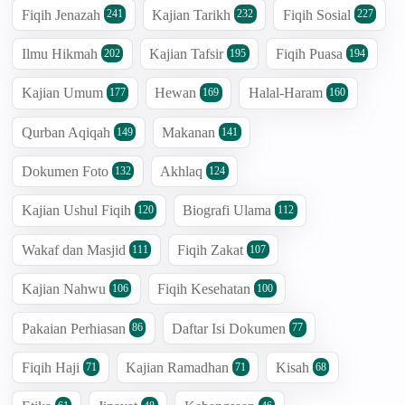
Fiqih Jenazah
Kajian Tarikh
Fiqih Sosial
241
232
227
Ilmu Hikmah
Kajian Tafsir
Fiqih Puasa
202
195
194
Kajian Umum
Hewan
Halal-Haram
177
169
160
Qurban Aqiqah
Makanan
149
141
Dokumen Foto
Akhlaq
132
124
Kajian Ushul Fiqih
Biografi Ulama
120
112
Wakaf dan Masjid
Fiqih Zakat
111
107
Kajian Nahwu
Fiqih Kesehatan
106
100
Pakaian Perhiasan
Daftar Isi Dokumen
86
77
Fiqih Haji
Kajian Ramadhan
Kisah
71
71
68