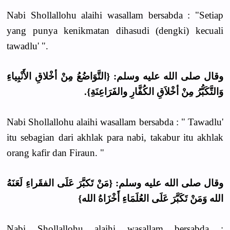
Nabi Shollallohu alaihi wasallam bersabda : "Setiap
yang punya kenikmatan dihasudi (dengki) kecuali
tawadlu' ".
وقال صلى الله عليه وسلم: {التَّوَاضُعُ مِنْ أخْلاقِ الأَنْبِياءِ
وَالتَّكَبُّرُ مِنْ أخْلاَقِ الكُفَّارِ والفَرَاعِنَةِ}.
Nabi Shollallohu alaihi wasallam bersabda : " Tawadlu'
itu sebagian dari akhlak para nabi, takabur itu akhlak
orang kafir dan Firaun. "
وقال صلى الله عليه وسلم: {مَنْ تَكبَّرَ عَلَى الفقَراءِ لَعَنَهُ
الله وَمَنْ تَكَبَّرَ عَلَى العُلَمَاءِ أَخْزَاهُ الله}
Nabi Shollallohu alaihi wasallam bersabda :