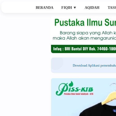
BERANDA
FIQIH
▼
AQIDAH
TAS
Download Aplikasi persemba