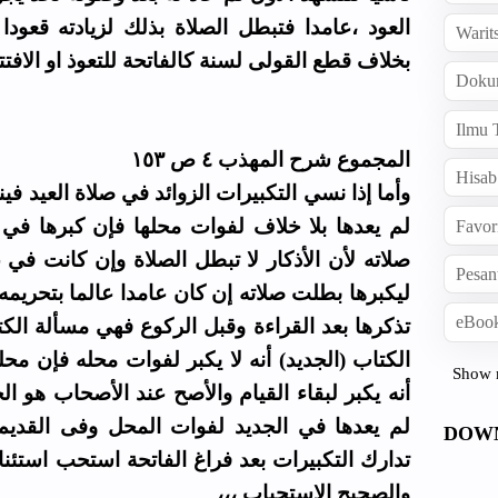
العود ،عامدا فتبطل الصلاة بذلك لزيادته قعودا.
Warit
بخلاف قطع القولى لسنة كالفاتحة للتعوذ او الافت
Doku
Ilmu 
المجموع شرح المهذب ٤ ص ١٥٣
Hisab
وأما إذا نسي التكبيرات الزوائد في صلاة العيد في
لم يعدها بلا خلاف لفوات محلها فإن كبرها في
Favor
صلاته لأن الأذكار لا تبطل الصلاة وإن كانت في 
Pesan
ليكبرها بطلت صلاته إن كان عامدا عالما بتحريمه
eBook
تذكرها بعد القراءة وقبل الركوع فهي مسألة الكت
الكتاب (الجديد) أنه لا يكبر لفوات محله فإن مح)
Show 
أنه يكبر لبقاء القيام والأصح عند الأصحاب هو الج
لم يعدها في الجديد لفوات المحل وفى القديم ي
DOW
تدارك التكبيرات بعد فراغ الفاتحة استحب استئنا
والصحيح الاستحباب ،،،