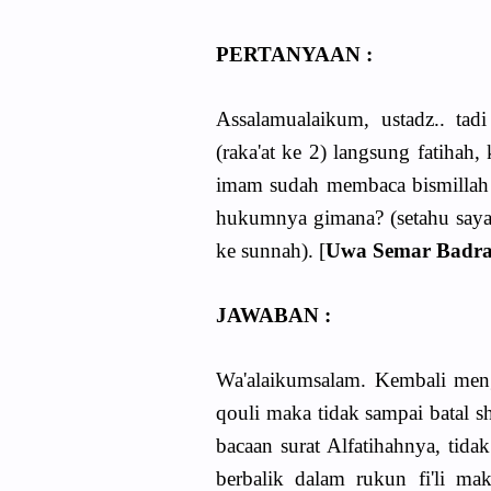
PERTANYAAN :
Assalamualaikum, ustadz.. tad
(raka'at ke 2) langsung fatih
imam sudah membaca bismillah 
hukumnya gimana? (setahu saya 
ke sunnah). [
Uwa Semar Badr
JAWABAN :
Wa'alaikumsalam. Kembali men
qouli maka tidak sampai batal s
bacaan surat Alfatihahnya, tidak
berbalik dalam rukun fi'li mak