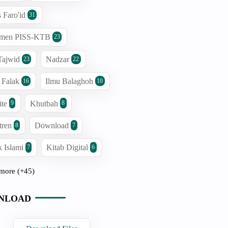
s Faro'id
31
men PISS-KTB
23
Tajwid
Nadzar
23
22
 Falak
Ilmu Balaghoh
16
10
ite
Khutbah
9
8
tren
Download
8
7
 Islami
Kitab Digital
7
6
more (+45)
NLOAD