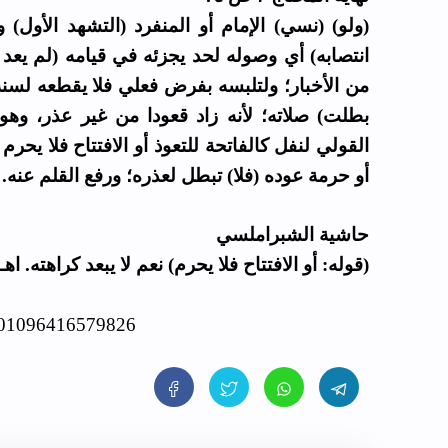
ولو) (نسي) الإمام أو المنفرد (التشهد الأول) و
انتصابه) أي وصوله لحد يجزئه في قيامه (لم يعد 
من الأخبار؛ ولتلبسه بفرض فعلي فلا يقطعه لسنة 
بطلت) صلاته؛ لأنه زاد قعودا من غير عذر، وهو
القولي لنفل كالفاتحة للتعوذ أو الافتتاح فلا يحرم 
أو حرمة عوده (فلا) تبطل لعذره؛ ورفع القلم عنه.
حاشية الشبراملسي
قوله: أو الافتتاح فلا يحرم) نعم لا يبعد كراهته. اهـ.
1701096416579826