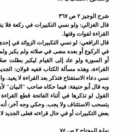
شرح الوجيز ٢ ص ٣٦٧
قال الغزالي: ولو نسي التكبيرات في ركعة فلا يتد
القراءة لفوات وقتها.
قال الرافعي: لو نسي التكبيرات الزوائد في إحدى
في الركوع أو بعده مضى في صلاته ولم يكبر ولم
أو السورة ولو عاد إلى القيام ليكبر بطلت صلا
القراءة، وهذه مسألة الكتاب ففيه قولان: الجديد:
نسي دعاء الاستفتاح فتذكر بعد القراءة لا يعيد. وا.
وبه قال أبو حنيفة: فيما حكاه صاحب "البيان" لأن
القول لو تذكرها في أثناء الفاتحة قطع القراءة 
يتسحب الاستئناف ولا يجب. وحكي وجه آخر: أنه يج
بعض التكبيرات أو في حال قراءته فعلى الجديد لا .
نهاية المحتاج ٢ ص ٧٤