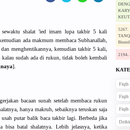
DENG
KARYA
KEUT
5267
i sewaktu shalat 'ied imam lupa takbir 5 kali
TANQI
ah, kemudian ada makmum membaca Subhanallah,
Bismil
dan menghentikannya, kemudian takbir 5 kali,
2194
kalau sudah ada di rukun, tidak boleh kembali
anaya
].
KATE
Fiqih
Fiqih
gerjakan bacaan sunah setelah membaca rukun
halatnya, hanya makruh, sebaiknya teruskan saja
Fiqih
 usah putar balik baca takbir lagi. Berbeda jika
Dziki
a bisa batal shalatnya. Lebih jelasnya, ketika