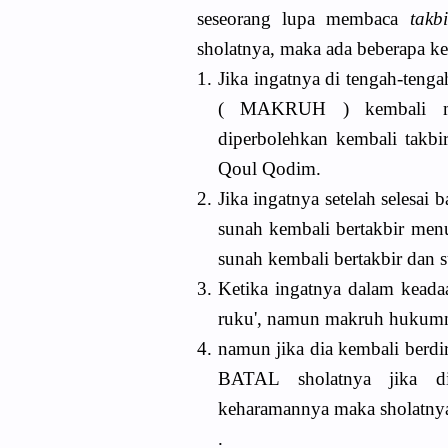
seseorang lupa membaca
takb
sholatnya, maka ada beberapa ke
1.
Jika ingatnya di tengah-ten
( MAKRUH ) kembali me
diperbolehkan kembali takbi
Qoul Qodim.
2.
Jika ingatnya setelah selesai
sunah kembali bertakbir me
sunah kembali bertakbir dan 
3.
Ketika ingatnya dalam kead
ruku', namun makruh hukumn
4.
namun jika dia kembali berdir
BATAL sholatnya jika di
keharamannya maka sholatn
.