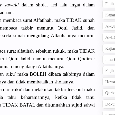
Fiqi
ir zawaid
dalam sholat 'ied lalu ingat dalam
adaan :
Kajia
gah membaca surat Alfatihah, maka TIDAK sunah
Al-Qu
mbaca takbir menurut Qoul Jadid, dan
r serta sunah mengulang Alfatihahnya menurut
Al-Ha
Kajia
 baca surat alfatihah sebelum rukuk, maka TIDAK
nurut Qoul Jadid, namun menurut Qoul Qodim :
Ilmu
sunnah mengulangi Alfatihahnya.
Fiqih
aan ruku' maka BOLEH dibaca takbirnya dalam
ya dan tidak membatalkan sholatnya,
Hew
i dari ruku' dan melakukan takbir tersebut maka
Qurb
a tahu keharamannya, ketika tidak tahu
Doku
ya TIDAK BATAL dan disunnahkan sujud sahwi