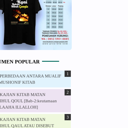
UMEN POPULAR
. PERBEDAAN ANTARA MUALIF
MUSHONIF KITAB
. KAJIAN KITAB MATAN
HUL QOUL [Bab-2:keutamaan
ILAAHA ILLALLOH]
. KAJIAN KITAB MATAN
IHUL QAUL ATAU DISEBUT