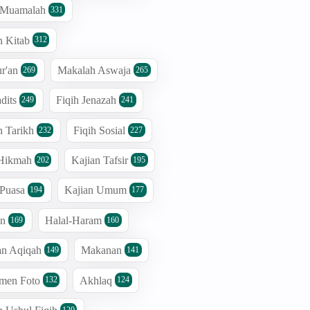
h Muamalah
331
n Kitab
312
r'an
Makalah Aswaja
269
265
dits
Fiqih Jenazah
249
241
n Tarikh
Fiqih Sosial
232
227
 Hikmah
Kajian Tafsir
202
195
 Puasa
Kajian Umum
194
177
an
Halal-Haram
169
160
an Aqiqah
Makanan
149
141
men Foto
Akhlaq
132
124
120