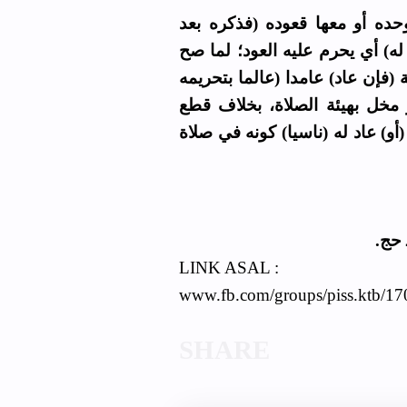
(حده أو معها قعوده (فذكره بعد
له) أي يحرم عليه العود؛ لما صح
(فإن عاد) عامدا (عالما بتحريمه
 مخل بهيئة الصلاة، بخلاف قطع
(أو) عاد له (ناسيا) كونه في صلاة
( حج
LINK ASAL :
www.fb.com/groups/piss.ktb/