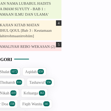
AN NAMA LUBABUL HADITS
 IMAM SUYUTY - BAB 1 :
AMAAN ILMU DAN ULAMA'
. KAJIAN KITAB MATAN
HUL QOUL [Bab 3 : Keutamaan
lahirrohmaanirrohiim]
. AMALIYAH REBO WEKASAN (2)
GORI
 Shalat
Aqidah
1072
859
 Thoharoh
Tashawuf
616
556
 Nikah
Keluarga
419
363
r Doa
Fiqih Wanita
358
341