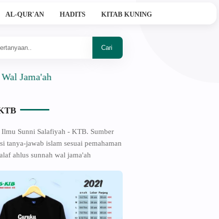
AL-QUR'AN
HADITS
KITAB KUNING
a'ah
-KTB
 Ilmu Sunni Salafiyah - KTB. Sumber
si tanya-jawab islam sesuai pemahaman
alaf ahlus sunnah wal jama'ah