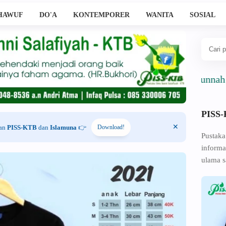
HAWUF
DO'A
KONTEMPORER
WANITA
SOSIAL
Ahlussunnah Wal Jam
PISS
han
PISS-KTB
dan
Islamuna
👉
Download!
Pustaka
informa
ulama s