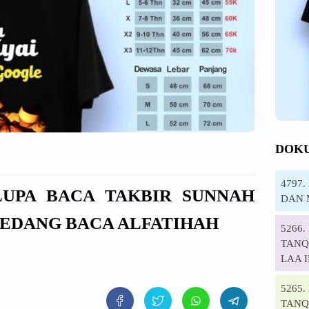
DOK
4797
 LUPA BACA TAKBIR SUNNAH
DAN 
 SEDANG BACA ALFATIHAH
5266
TANQI
LAA 
5265
TANQ