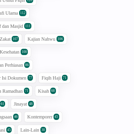
n Ushul Fiqih
afi Ulama
112
 dan Masjid
111
 Zakat
Kajian Nahwu
107
106
 Kesehatan
100
an Perhiasan
86
r Isi Dokumen
Fiqih Haji
77
71
an Ramadhan
Kisah
71
68
Jinayat
61
48
ngsaan
Kontemporer
46
45
asi
Lain-Lain
45
38