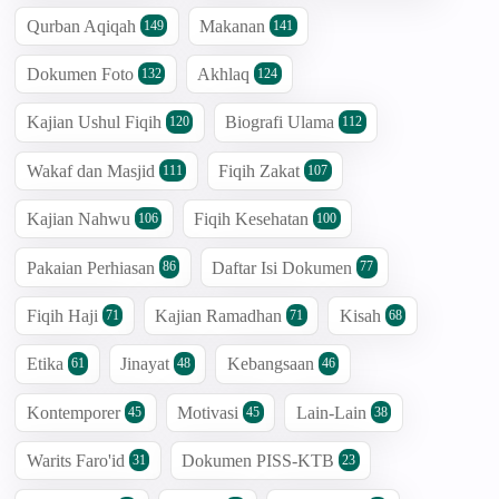
Qurban Aqiqah
Makanan
149
141
Dokumen Foto
Akhlaq
132
124
Kajian Ushul Fiqih
Biografi Ulama
120
112
Wakaf dan Masjid
Fiqih Zakat
111
107
Kajian Nahwu
Fiqih Kesehatan
106
100
Pakaian Perhiasan
Daftar Isi Dokumen
86
77
Fiqih Haji
Kajian Ramadhan
Kisah
71
71
68
Etika
Jinayat
Kebangsaan
61
48
46
Kontemporer
Motivasi
Lain-Lain
45
45
38
Warits Faro'id
Dokumen PISS-KTB
31
23