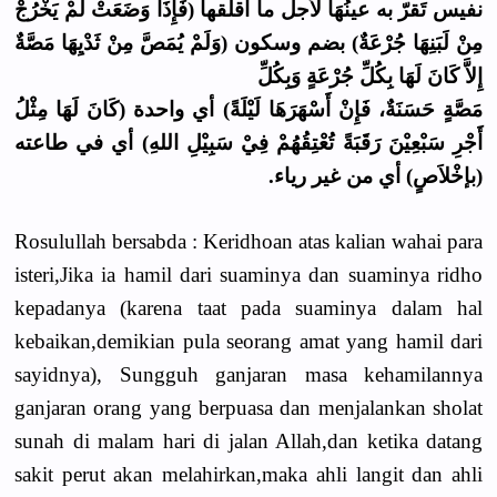
نفيس تَقرّ به عينُهَا لأجل ما أقلقها (فَإِذَا وَضَعَتْ لَمْ يَخْرُجْ
مِنْ لَبَنِهَا جُرْعَةٌ) بضم وسكون (وَلَمْ يُمَصَّ مِنْ ثَدْيِهَا مَصَّةٌ
إِلاَّ كَانَ لَهَا بِكُلِّ جُرْعَةٍ وَبِكُلِّ
مَصَّةٍ حَسَنَةٌ، فَإِنْ أَسْهَرَهَا لَيْلَةً) أي واحدة (كَانَ لَهَا مِثْلُ
أَجْرِ سَبْعِيْنَ رَقَبَةً تُعْتِقُهُمْ فِيْ سَبِيْلِ اللهِ) أي في طاعته
(بإخْلاَصٍ) أي من غير رياء.
Rosulullah bersabda : Keridhoan atas kalian wahai para
isteri,Jika ia hamil dari suaminya dan suaminya ridho
kepadanya (karena taat pada suaminya dalam hal
kebaikan,demikian pula seorang amat yang hamil dari
sayidnya), Sungguh ganjaran masa kehamilannya
ganjaran orang yang berpuasa dan menjalankan sholat
sunah di malam hari di jalan Allah,dan ketika datang
sakit perut akan melahirkan,maka ahli langit dan ahli