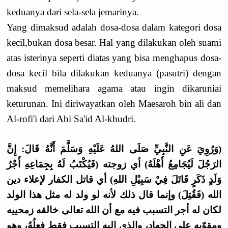
keduanya dari sela-sela jemarinya.
Yang dimaksud adalah dosa-dosa dalam kategori dosa
kecil,bukan dosa besar. Hal yang dilakukan oleh suami
atas isterinya seperti diatas yang bisa menghapus dosa-
dosa kecil bila dilakukan keduanya (pasutri) dengan
maksud memelihara agama atau ingin dikaruniai
keturunan. Ini diriwayatkan oleh Maesaroh bin ali dan
Al-rofi'i dari Abi Sa'id Al-khudri.
(وَرُوِيَ عَنِ النَّبِيِّ صَلَى اللهُ عَلَيْهِ وَسَلَّمَ أَنَّهُ قَالَ: إِنَّ
الرَجُلَ لَيُجَامِعُ أَهْلَهُ) أي زوجته (فَيُكْتَبُ لَهُ بِجِمَاعِهِ أَجْرُ
وَلَدٍ ذَكَرٍ قَاتَلَ فِيْ سَبِيْلِ اللهِ) أي قاتل الكفار لإعلاء دين
الله (فَقُتِلَ) وإنما قال ذلك لأنه لو ولد له مثل هذا الولد
لكان له أجر التسبب فيه مع أن الله تعالى خالقه زمحييه
ومقوّيه على الجهاد، والذي إليه التسبب فقط فعلُهُ، وهو