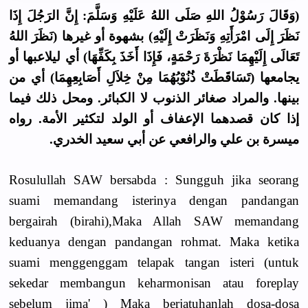
(وَقَالَ رَسُوْلُ اللهِ صَلَى اللهُ عَلَيْهِ وَسَلَّمَ: إِنَّ الرَجُلَ إِذَا
نَظَرَ إِلَى امْرَأَتِهِ وَنَظَرَتْ إِلَيْهِ) بشهوة أو غيرها (نَظَرَ اللهُ
تَعَالَى إِلَيْهِمَا نَظْرَةَ رَحْمَةٍ، فَإِذَا أَخَذَ بِكَفِّهَا) أي ليلاعبها أو
يجامعها (تَسَاقَطَتْ ذُنُوْبُهُمَا مِنْ خِلاَلِ أَصَابِعِهِمَا) أي من
بينها. والمراد صغائر الذنوب لا الكبائر. ومحل ذلك فيما
إذا كان قصدهما الإعفاف أو الولد لتكثير الأمة. رواه
ميسرة بن علي والرافعي عن أبي سعيد الخدري.
Rosulullah SAW bersabda : Sungguh jika seorang
suami memandang isterinya dengan pandangan
bergairah (birahi),Maka Allah SAW memandang
keduanya dengan pandangan rohmat. Maka ketika
suami menggenggam telapak tangan isteri (untuk
sekedar membangun keharmonisan atau foreplay
sebelum jima' ) Maka berjatuhanlah dosa-dosa