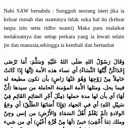
Nabi SAW bersabda : Sungguh seorang isteri jika ia
keluar rumah dan suaminya tidak suka hal itu (keluar
tanpa izin serta ridho suami) Maka para malaikat
melaknatnya dan setiap perkara yang ia lewati selain
jin dan manusia,sehingga ia kembali dan bertaubat
وَقَالَ رَسُوْلُ اللهِ صَلَى اللهُ عَلَيْهِ وَسَلَّمَ: أَمَا تَرْضَى
إِحْدَاكُنَّ أَيَّتُهَا النِّسَاءُ) أي نساء هذه الأمة (إنَّهَا إِذَا كَانَتْ
حَامِلاً مِنْ زَوْجِهَا وَهُوَ عَنْهَا رَاضٍ) بأن تكون مطيعة له
فيما يحل، ومثلها الأَمة المؤمنة الحاملة من سيدها (أَنَّ
لَهَا) أي بأن لها مدة حملها (مِثْلَ أَجْرِ الصَائِمِ القَائِمِ فِيْ
سَبِيْلِ اللهِ) أي في الجهاد (وَإِذَا أَصَابَهَا الطَلْقُ) أي وجَعُ
الولادةِ (لَمْ يَعْلَمْ أَهْلُ السَمَاءِ وَالأَرْضِ) من إنس وجِنّ
وملك (مَا أُخْفِىَ) خبئَ (لَهَا مِنْ قُرَّةِ أَعْيُنٍ) أي من شيء