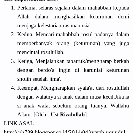
1.
Pertama, selaras sejalan dalam mahabbah kepada
Allah dalam menghasilkan keturunan demi
menjaga kelestarian ras manusia'
2.
Kedua, Mencari mahabbah rosul padanya dalam
memperbanyak orang (keturunan) yang juga
mencintai rosulullah.
3.
Ketiga, Menjalankan tabarruk/mengharap berkah
dengan berdo'a ingin di karuniai keturunan
sholih setelah jima'.
4.
Keempat, Mengharapkan syafa'at dari rosulullah
dengan wafatnya si anak dalam masa kecil,Jika ia
si anak wafat sebelum orang tuanya. Wallahu
A'lam. [Oleh : Ust.
Rizalullah
].
LINK ASAL :
http://arh789.blogspot.co.id/2014/04/syarah-uquudul-