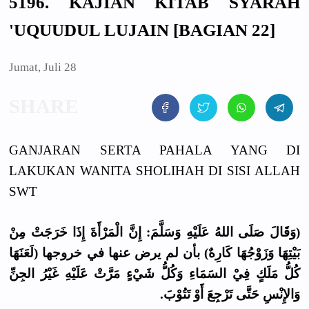
5196. KAJIAN KITAB SYARAH
'UQUUDUL LUJAIN [BAGIAN 22]
Jumat, Juli 28
GANJARAN SERTA PAHALA YANG DI
LAKUKAN WANITA SHOLIHAH DI SISI ALLAH
SWT
(وَقَالَ صَلَى اللهُ عَلَيْهِ وَسَلَّمَ: إِنَّ الْمَرْأَةَ إِذَا خَرَجَتْ مِنْ
بَيْتِهَا وَزَوْجُهَا كَارِهٌ) بأن لم يرض عنها في خروجها (لَعَنَهَا
كُلُّ مَلَكٍ فِيْ السَمَاءِ وَكُلُّ شَيْءٍ مَرَّتْ عَلَيْهِ غَيْرُ الجِنِّ
وَالإِنْسِ حَتَّى تَرْجِعَ أَوْ تَتُوْبَ.