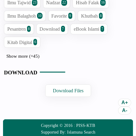
Ilmu Tajwid
Nadzar
Hisab Falak
23
22
16
Ilmu Balaghoh
Favorite
Khutbah
10
9
8
Pesantren
Download
eBook Islami
8
7
7
Kitab Digital
6
Show more (+45)
DOWNLOAD
Download Files
Copyright © 2016 :
PISS-KTB
Supported By:
Islamuna Search