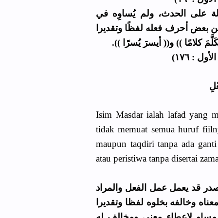
ة على الحدث، ولم يُساوِه في
من بعض أحرف فعله لفظًا وتقديرا
لَّمَ كلامًا )) و(( أيسرَ يُسرًا
( : ١٧٦
ْلِ
Isim Masdar ialah lafad yang 
tidak memuat semua huruf fiiln
maupun taqdiri tanpa ada gant
atau peristiwa tanpa disertai zam
در قد يعمل عمل الفعل والمراد
ناه وخالفه بخلوه لفظا وتقديرا
مساو لإعطاء معنى ومخالف له