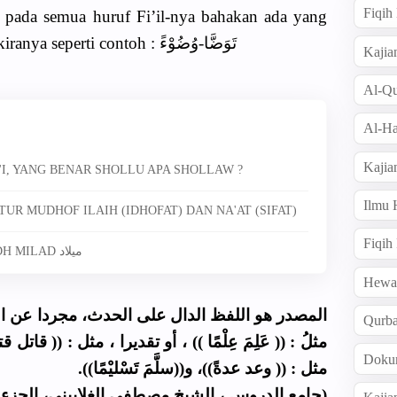
Fiqi
pada semua huruf Fi’il-nya bahakan ada yang
dikurangi secara lafazh dan kira-kiranya seperti contoh : تَوَضَّا-وُضُوْءً
Kajia
Al-Qu
Al-Ha
Kajia
'I, YANG BENAR SHOLLU APA SHOLLAW ?
Ilmu
UR MUDHOF ILAIH (IDHOFAT) DAN NA'AT (SIFAT)
Fiqih
6341. TENTANG ASAL-USUL LAFADH MILAD ميلاد
Hew
المصدر هو اللفظ الدال على الحدث، مجردا عن الز،
Qurb
مثلُ : (( عَلِمَ عِلْمًا )) ، أو تقديرا ، مثل : (( قاتل  ،
Doku
مثل : (( وعد عدةً))، و((سلَّمَ تَسْليْمًا)).
جامع الدروس ، الشيخ مصطفى الغلاييني، الجزء الأو)