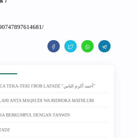
390747897614681/
4830. TUJUH MACAM CARA MEMBACA TEKA-TEKI I'ROB LAFADZ "أحمد أكرم الناس"
 ILAHI ANTA MAQSUDI WA RIDHOKA MATHLUBI
 BISA BERKUMPUL DENGAN TANWIN
STADZ