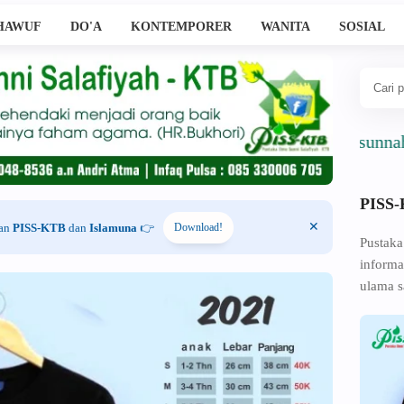
HAWUF
DO'A
KONTEMPORER
WANITA
SOSIAL
Ahlussunnah Wal J
PISS
han
PISS-KTB
dan
Islamuna
👉
Download!
Pustaka
informa
ulama s