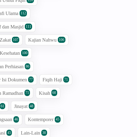
n Ushul Fiqih
afi Ulama
112
 dan Masjid
111
 Zakat
Kajian Nahwu
107
106
 Kesehatan
100
an Perhiasan
86
r Isi Dokumen
Fiqih Haji
77
71
an Ramadhan
Kisah
71
68
Jinayat
61
48
ngsaan
Kontemporer
46
45
asi
Lain-Lain
45
38