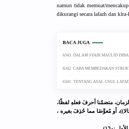
namun tidak memuat/mencakup 
BACA JUGA
6343. DALAM SYAIR MAULID DIBA
6342. CARA MEMBEDAKAN STRUKT
مان، متضمّنا أحرفَ فعلهِ لفظًا
قتالا))، أو مُعوَّضَا مما حُذِفَ بغيره
(ل :١٦٠