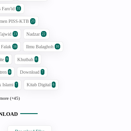
s Faro'id
31
men PISS-KTB
23
Tajwid
Nadzar
23
22
 Falak
Ilmu Balaghoh
16
10
ite
Khutbah
9
8
tren
Download
8
7
 Islami
Kitab Digital
7
6
more (+45)
NLOAD