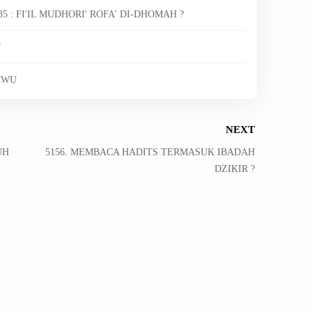
35 : FI'IL MUDHORI' ROFA' DI-DHOMAH ?
“أيضا”
HWU
NEXT
UH
5156. MEMBACA HADITS TERMASUK IBADAH
DZIKIR ?