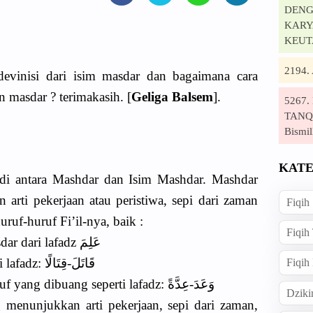
DENG
KARYA
KEUT
2194
evinisi dari isim masdar dan bagaimana cara
masdar ? terimakasih. [
Geliga Balsem
].
5267
TANQI
Bismil
KATE
di antara Mashdar dan Isim Mashdar. Mashdar
arti pekerjaan atau peristiwa, sepi dari zaman
Fiqih
uf-huruf Fi’il-nya, baik :
Fiqih
A. secara lafazh seperti :عِلْمًا masdar dari lafadz عَلِمَ
B. atau secara kira-kiranya seperti lafadz: قَاتَلَ-قِتَالًا
Fiqih
C. atau dengan mengantikan huruf yang dibuang seperti lafadz: وَعَدَ-عِدَّةً
Dziki
 menunjukkan arti pekerjaan, sepi dari zaman,