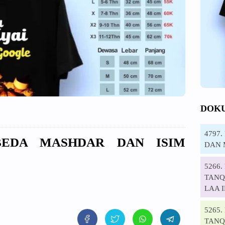
DOK
4797
BEDA MASHDAR DAN ISIM
DAN 
5266
TANQI
LAA 
5265
TANQ