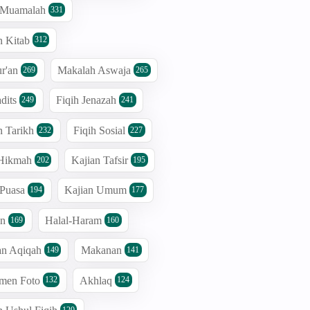
h Muamalah
331
n Kitab
312
r'an
Makalah Aswaja
269
265
dits
Fiqih Jenazah
249
241
n Tarikh
Fiqih Sosial
232
227
 Hikmah
Kajian Tafsir
202
195
 Puasa
Kajian Umum
194
177
an
Halal-Haram
169
160
an Aqiqah
Makanan
149
141
men Foto
Akhlaq
132
124
120