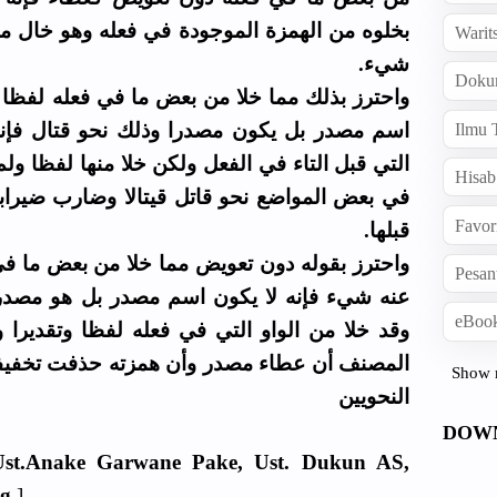
بخلوه من الهمزة الموجودة في فعله وهو خال من
Warit
شيء.
Doku
واحترز بذلك مما خلا من بعض ما في فعله لفظا ول
اسم مصدر بل يكون مصدرا وذلك نحو قتال فإنه
Ilmu 
التي قبل التاء في الفعل ولكن خلا منها لفظا ولم
Hisab
في بعض المواضع نحو قاتل قيتالا وضارب ضيرابا
Favor
قبلها.
واحترز بقوله دون تعويض مما خلا من بعض ما ف
Pesan
عنه شيء فإنه لا يكون اسم مصدر بل هو مصدر
eBook
وقد خلا من الواو التي في فعله لفظا وتقديرا 
المصنف أن عطاء مصدر وأن همزته حذفت تخفيفا
Show 
النحويين
DOW
Ust.Anake Garwane Pake, Ust. Dukun AS,
ng
]