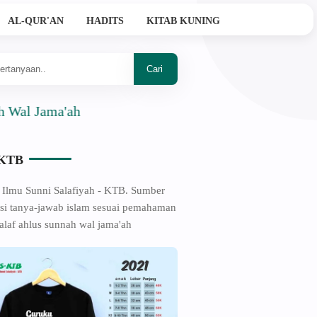
AL-QUR'AN
HADITS
KITAB KUNING
ama'ah
-KTB
 Ilmu Sunni Salafiyah - KTB. Sumber
si tanya-jawab islam sesuai pemahaman
alaf ahlus sunnah wal jama'ah