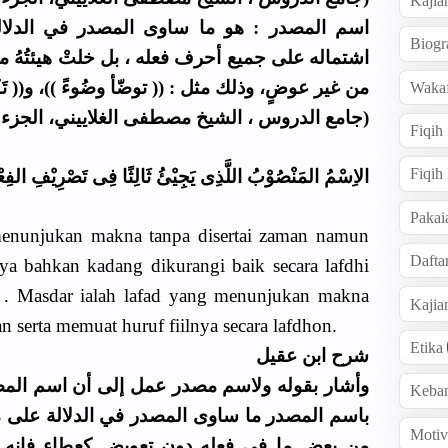
Kajia
اسم المصدر : هو ما ساوى المصدر في الدلال
Biogr
اشتماله على جميع أحرف فعله ، بل خلتْ هيئتُهُ 
من غير عوضٍ، وذلك مثل : (( توضّأ وضُوءً ))، و(( تَكَ )).
Wakaf
جامع الدروس ، الشيخ مصطفى الغلاييني، الجزء الأول)
Fiqih
Fiqih
الاِسْمُ المَنْصُوْبُ اللَّذِى يَجِيْئُ ثَالِثًا فِى تَصْرِيْفِ الفِع
Pakai
menunjukan makna tanpa disertai zaman namun
Dafta
ya bahkan kadang dikurangi baik secara lafdhi
i . Masdar ialah lafad yang menunjukan makna
Kaji
an serta memuat huruf fiilnya secara lafdhon.
Etika
شرح ابن عقيل
وأشار بقوله ولاسم مصدر عمل إلى أن اسم المص
Keba
باسم المصدر ما ساوى المصدر في الدلالة على مع
Motiv
من بعض ما في فعله دون تعويض كعطاء فإنه 