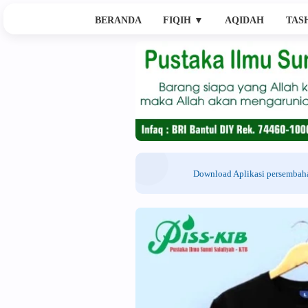
BERANDA
FIQIH
▼
AQIDAH
TAS
Download Aplikasi persemba