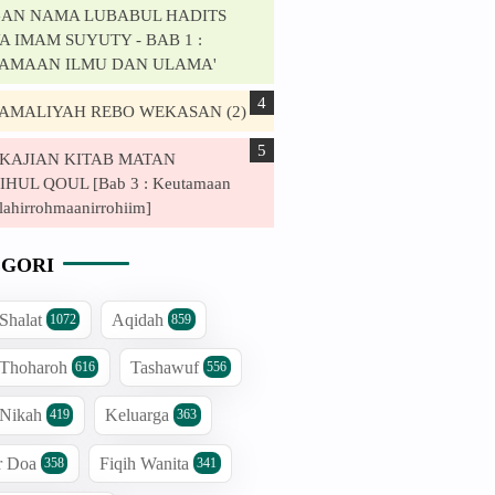
AN NAMA LUBABUL HADITS
 IMAM SUYUTY - BAB 1 :
AMAAN ILMU DAN ULAMA'
. AMALIYAH REBO WEKASAN (2)
. KAJIAN KITAB MATAN
HUL QOUL [Bab 3 : Keutamaan
lahirrohmaanirrohiim]
GORI
 Shalat
Aqidah
1072
859
 Thoharoh
Tashawuf
616
556
 Nikah
Keluarga
419
363
r Doa
Fiqih Wanita
358
341