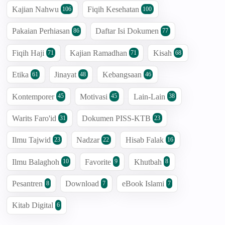
Kajian Nahwu
Fiqih Kesehatan
106
100
Pakaian Perhiasan
Daftar Isi Dokumen
86
77
Fiqih Haji
Kajian Ramadhan
Kisah
71
71
68
Etika
Jinayat
Kebangsaan
61
48
46
Kontemporer
Motivasi
Lain-Lain
45
45
38
Warits Faro'id
Dokumen PISS-KTB
31
23
Ilmu Tajwid
Nadzar
Hisab Falak
23
22
16
Ilmu Balaghoh
Favorite
Khutbah
10
9
8
Pesantren
Download
eBook Islami
8
7
7
Kitab Digital
6