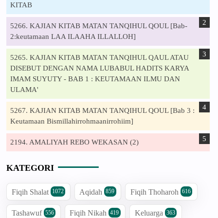
KITAB
5266. KAJIAN KITAB MATAN TANQIHUL QOUL [Bab-
2:keutamaan LAA ILAAHA ILLALLOH]
5265. KAJIAN KITAB MATAN TANQIHUL QAUL ATAU
DISEBUT DENGAN NAMA LUBABUL HADITS KARYA
IMAM SUYUTY - BAB 1 : KEUTAMAAN ILMU DAN
ULAMA'
5267. KAJIAN KITAB MATAN TANQIHUL QOUL [Bab 3 :
Keutamaan Bismillahirrohmaanirrohiim]
2194. AMALIYAH REBO WEKASAN (2)
KATEGORI
Fiqih Shalat
Aqidah
Fiqih Thoharoh
1072
859
616
Tashawuf
Fiqih Nikah
Keluarga
556
419
363