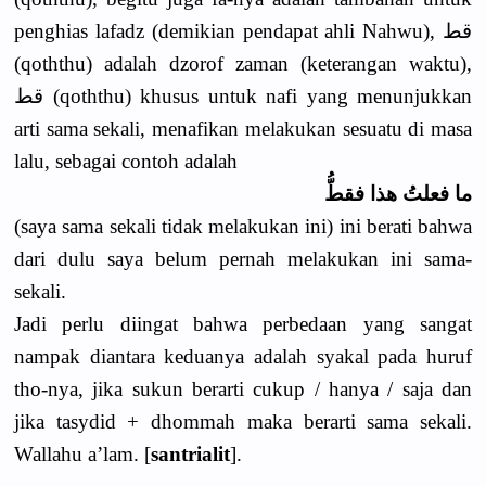
penghias lafadz (demikian pendapat ahli Nahwu), قط
(qoththu) adalah dzorof zaman (keterangan waktu),
قط (qoththu) khusus untuk nafi yang menunjukkan
arti sama sekali, menafikan melakukan sesuatu di masa
lalu, sebagai contoh adalah
ما فعلتُ هذا فقطُّ
(saya sama sekali tidak melakukan ini) ini berati bahwa
dari dulu saya belum pernah melakukan ini sama-
sekali.
Jadi perlu diingat bahwa perbedaan yang sangat
nampak diantara keduanya adalah syakal pada huruf
tho-nya, jika sukun berarti cukup / hanya / saja dan
jika tasydid + dhommah maka berarti sama sekali.
Wallahu a’lam. [
santrialit
].