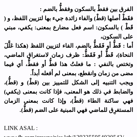
الفرق بين فقطْ بالسكون وفقطُّ بالضم :
فقَطْ أصلها (قطْ) والفاء زائدة جيء بها لتزيين اللفظ، و (
قَطْ ) بالسكون: اسم فعل مضارع بمعنى: يكفي، مبني
على السكون،
أما : قَطُّ أو فَقَطُّ بالضم، الفاء لتزيين اللفظ (هكذا عَلَّلَ
النحاة)، قَطُّ أو فَقَطُّ: ظرف زمان لاستغراق الماضي،
وتختص بالنفي : ما فعلتُ هذا قطُّ أو فقطُّ، أي فيما
مضى من زمان وانقطع، بمعنى لم أفعله أبداً.
ويجب التنبيه إلى الشكل للتمييز بين (قطْ) و (قطُّ)،
والضابط في ذلك هو المعنى، فإذا كانت بمعنى (يكفي)
فهي ساكنة الطاء (قطْ)، وإذا كانت بمعنى الزمان
المستغرِق للماضي فهي المبنية على الضم (قطُّ).
LINK ASAL :