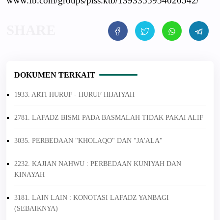
www.fb.com/groups/piss.ktb/1393355954020542/
DOKUMEN TERKAIT
1933. ARTI HURUF - HURUF HIJAIYAH
2781. LAFADZ BISMI PADA BASMALAH TIDAK PAKAI ALIF
3035. PERBEDAAN "KHOLAQO" DAN "JA'ALA"
2232. KAJIAN NAHWU : PERBEDAAN KUNIYAH DAN
KINAYAH
3181. LAIN LAIN : KONOTASI LAFADZ YANBAGI
(SEBAIKNYA)