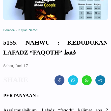
Beranda
»
Kajian Nahwu
5155. NAHWU : KEDUDUKAN
LAFADZ “FAQOTH” فقط
Sabtu, Juni 17
PERTANYAAN :
Assalamualaikum. Lafadz “faqoth” kalimat apa ?