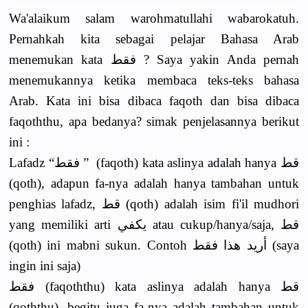
Wa'alaikum salam warohmatullahi wabarokatuh.
Pernahkah kita sebagai pelajar Bahasa Arab
menemukan kata فقط ? Saya yakin Anda pernah
menemukannya ketika membaca teks-teks bahasa
Arab. Kata ini bisa dibaca faqoth dan bisa dibaca
faqoththu, apa bedanya? simak penjelasannya berikut
ini :
Lafadz “فقط ” (faqoth) kata aslinya adalah hanya قط
(qoth), adapun fa-nya adalah hanya tambahan untuk
penghias lafadz, قط (qoth) adalah isim fi'il mudhori
yang memiliki arti يكفي atau cukup/hanya/saja, قط
(qoth) ini mabni sukun. Contoh أريد هذا فقط (saya
ingin ini saja)
فقط (faqoththu) kata aslinya adalah hanya قط
(qoththu), begitu juga fa-nya adalah tambahan untuk