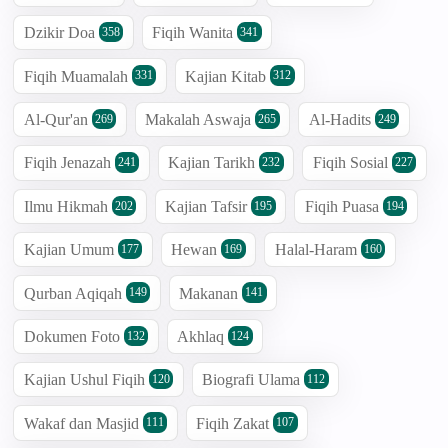
Dzikir Doa
Fiqih Wanita
358
341
Fiqih Muamalah
Kajian Kitab
331
312
Al-Qur'an
Makalah Aswaja
Al-Hadits
269
265
249
Fiqih Jenazah
Kajian Tarikh
Fiqih Sosial
241
232
227
Ilmu Hikmah
Kajian Tafsir
Fiqih Puasa
202
195
194
Kajian Umum
Hewan
Halal-Haram
177
169
160
Qurban Aqiqah
Makanan
149
141
Dokumen Foto
Akhlaq
132
124
Kajian Ushul Fiqih
Biografi Ulama
120
112
Wakaf dan Masjid
Fiqih Zakat
111
107