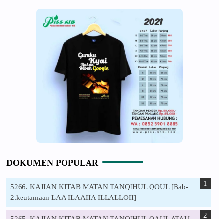
DOKUMEN POPULAR
5266. KAJIAN KITAB MATAN TANQIHUL QOUL [Bab-
2:keutamaan LAA ILAAHA ILLALLOH]
5265. KAJIAN KITAB MATAN TANQIHUL QAUL ATAU