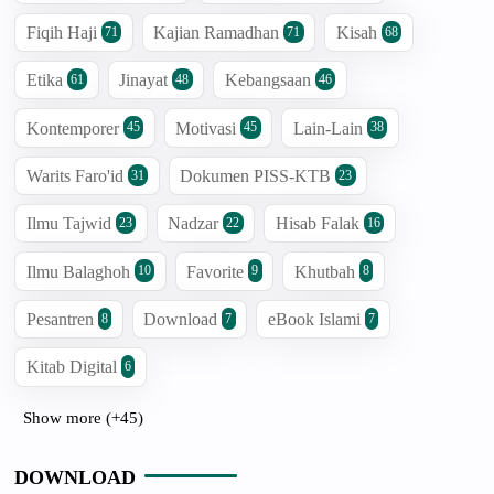
Fiqih Haji
Kajian Ramadhan
Kisah
71
71
68
Etika
Jinayat
Kebangsaan
61
48
46
Kontemporer
Motivasi
Lain-Lain
45
45
38
Warits Faro'id
Dokumen PISS-KTB
31
23
Ilmu Tajwid
Nadzar
Hisab Falak
23
22
16
Ilmu Balaghoh
Favorite
Khutbah
10
9
8
Pesantren
Download
eBook Islami
8
7
7
Kitab Digital
6
Show more (+45)
DOWNLOAD