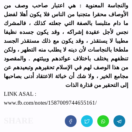
والنجاسة المعنوية : هي اعتبار صاحب وصف من
الأوصاف محقرا متجنبا من الناس فلا يكون أهلا لفضل
ما دام متلبسا بالصفة التي جعلته كذلك ، فالمشرك
نجس لأجل عقيدة إشراكه ، وقد يكون جسده نظيفا
مطيبا لا يستقذر ، وقد يكون مع ذلك مستقذر الجسد
ملطخا بالنجاسات لأن دينه لا يطلب منه التطهر ، ولكن
تنظفهم يختلف باختلاف عوائدهم وبيئتهم . والمقصود
من هذا الوصف لهم في الإسلام تحقيرهم وتبعيدهم عن
مجامع الخير ، ولا شك أن خباثة الاعتقاد أدنى بصاحبها
إلى التحقير من قذارة الذات
LINK ASAL :
www.fb.com/notes/1587009744655161/