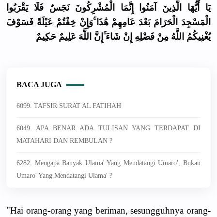
يَا أَيُّهَا الَّذِينَ آمَنُوا إِنَّمَا الْمُشْرِكُونَ نَجَسٌ فَلَا يَقْرَبُوا
الْمَسْجِدَ الْحَرَامَ بَعْدَ عَامِهِمْ هَٰذَا ۚوَإِنْ خِفْتُمْ عَيْلَةً فَسَوْفَ
يُغْنِيكُمُ اللَّهُ مِنْ فَضْلِهِ إِنْ شَاءَ ۚإِنَّ اللَّهَ عَلِيمٌ حَكِيمٌ
BACA JUGA
6099. TAFSIR SURAT AL FATIHAH
6049. APA BENAR ADA TULISAN YANG TERDAPAT DI
MATAHARI DAN REMBULAN ?
6282. Mengapa Banyak Ulama' Yang Mendatangi Umaro', Bukan
Umaro' Yang Mendatangi Ulama' ?
"Hai orang-orang yang beriman, sesungguhnya orang-