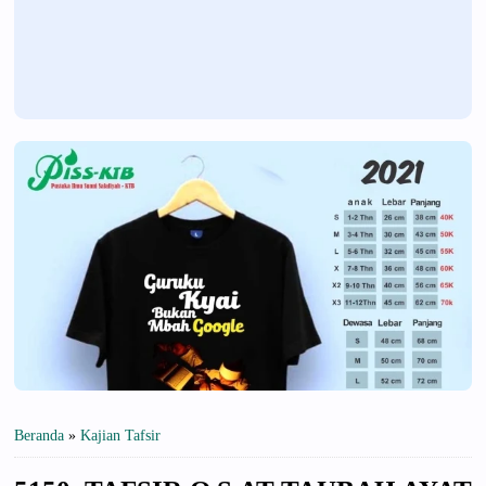
Beranda
»
Kajian Tafsir