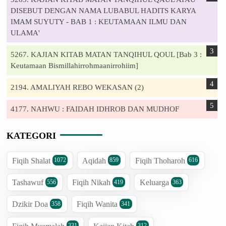
DISEBUT DENGAN NAMA LUBABUL HADITS KARYA
IMAM SUYUTY - BAB 1 : KEUTAMAAN ILMU DAN
ULAMA'
5267. KAJIAN KITAB MATAN TANQIHUL QOUL [Bab 3 :
Keutamaan Bismillahirrohmaanirrohiim]
2194. AMALIYAH REBO WEKASAN (2)
4177. NAHWU : FAIDAH IDHROB DAN MUDHOF
KATEGORI
Fiqih Shalat
Aqidah
Fiqih Thoharoh
1072
859
616
Tashawuf
Fiqih Nikah
Keluarga
556
419
363
Dzikir Doa
Fiqih Wanita
358
341
331
312