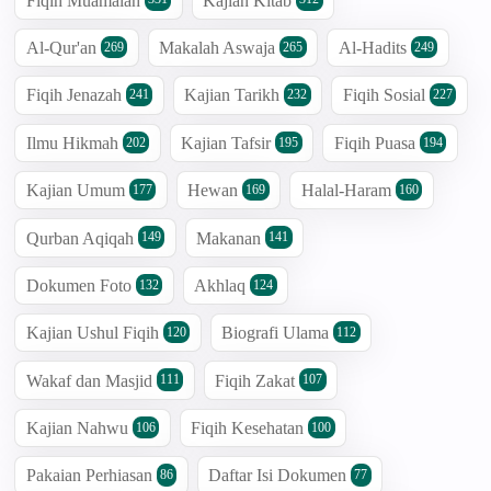
Fiqih Muamalah
Kajian Kitab
Al-Qur'an
Makalah Aswaja
Al-Hadits
269
265
249
Fiqih Jenazah
Kajian Tarikh
Fiqih Sosial
241
232
227
Ilmu Hikmah
Kajian Tafsir
Fiqih Puasa
202
195
194
Kajian Umum
Hewan
Halal-Haram
177
169
160
Qurban Aqiqah
Makanan
149
141
Dokumen Foto
Akhlaq
132
124
Kajian Ushul Fiqih
Biografi Ulama
120
112
Wakaf dan Masjid
Fiqih Zakat
111
107
Kajian Nahwu
Fiqih Kesehatan
106
100
Pakaian Perhiasan
Daftar Isi Dokumen
86
77