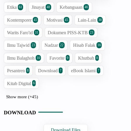
Etika
Jinayat
Kebangsaan
61
48
46
Kontemporer
Motivasi
Lain-Lain
45
45
38
Warits Faro'id
Dokumen PISS-KTB
31
23
Ilmu Tajwid
Nadzar
Hisab Falak
23
22
16
Ilmu Balaghoh
Favorite
Khutbah
10
9
8
Pesantren
Download
eBook Islami
8
7
7
Kitab Digital
6
Show more (+45)
DOWNLOAD
Download Files