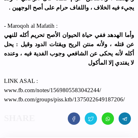
يجيء فيه الخلاف ، واللفاف حرام على أصح الوجهين .
- Maroqoh al Mafatih :
وأما الهدهد ففي حياة الحيوان الأصح تحريم أكله للنهي
عن قتله ، ولأنه منتن الريح ويقتات الدود وقيل : يحل
أكله لأنه يحكى عن الشافعي وجوب الفدية فيه ، وعنده
لا يفتدي إلا المأكول
LINK ASAL :
www.fb.com/notes/1569805583042244/
www.fb.com/groups/piss.ktb/1375022649187206/