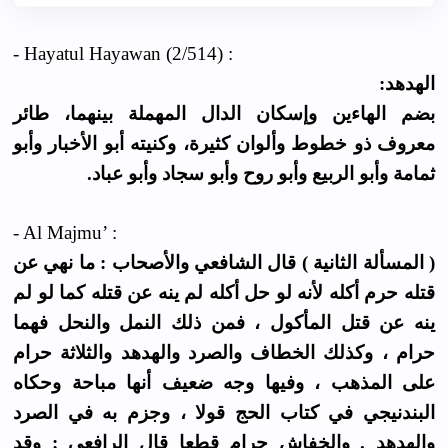
- Hayatul Hayawan (2/514) :
الهدهد:
بضم الهاءين وإسكان الدال المهملة بينهما، طائر
معروف ذو خطوط وألوان كثيرة، وكنيته أبو الأخبار وأبو
ثمامة وأبو الربيع وأبو روح وأبو سجاد وأبو عباد.
- Al Majmu’ :
( المسألة الثانية ) قال الشافعي والأصحاب : ما نهي عن
قتله حرم أكله لأنه لو حل أكله لم ينه عن قتله كما لو لم
ينه عن قتل المأكول ، فمن ذلك النمل والنحل فهما
حرام ، وكذلك الخطاف والصرد والهدهد والثلاثة حرام
على المذهب ، وفيها وجه ضعيف أنها مباحة وحكاه
البندنيجي في كتاب الحج قولا ، وجزم به في الصرد
والهدهد . والخفاش حرام قطعا قال الرافعي : وقد