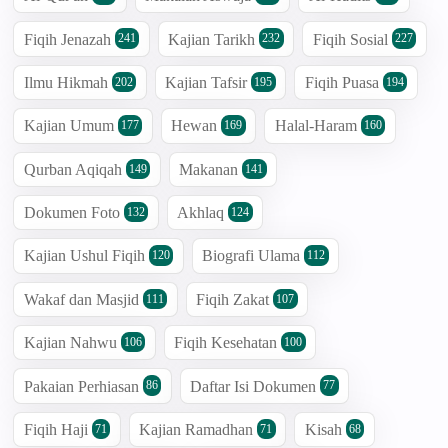
Fiqih Jenazah
Kajian Tarikh
Fiqih Sosial
241
232
227
Ilmu Hikmah
Kajian Tafsir
Fiqih Puasa
202
195
194
Kajian Umum
Hewan
Halal-Haram
177
169
160
Qurban Aqiqah
Makanan
149
141
Dokumen Foto
Akhlaq
132
124
Kajian Ushul Fiqih
Biografi Ulama
120
112
Wakaf dan Masjid
Fiqih Zakat
111
107
Kajian Nahwu
Fiqih Kesehatan
106
100
Pakaian Perhiasan
Daftar Isi Dokumen
86
77
Fiqih Haji
Kajian Ramadhan
Kisah
71
71
68