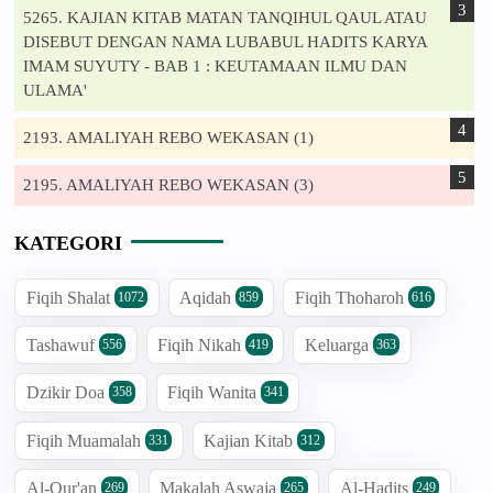
5265. KAJIAN KITAB MATAN TANQIHUL QAUL ATAU
DISEBUT DENGAN NAMA LUBABUL HADITS KARYA
IMAM SUYUTY - BAB 1 : KEUTAMAAN ILMU DAN
ULAMA'
2193. AMALIYAH REBO WEKASAN (1)
2195. AMALIYAH REBO WEKASAN (3)
KATEGORI
Fiqih Shalat
Aqidah
Fiqih Thoharoh
1072
859
616
Tashawuf
Fiqih Nikah
Keluarga
556
419
363
Dzikir Doa
Fiqih Wanita
358
341
Fiqih Muamalah
Kajian Kitab
331
312
Al-Qur'an
Makalah Aswaja
Al-Hadits
269
265
249