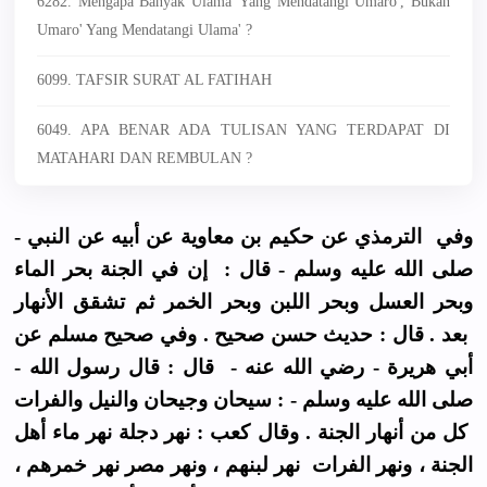
6282. Mengapa Banyak Ulama' Yang Mendatangi Umaro', Bukan
Umaro' Yang Mendatangi Ulama' ?
6099. TAFSIR SURAT AL FATIHAH
6049. APA BENAR ADA TULISAN YANG TERDAPAT DI
MATAHARI DAN REMBULAN ?
وفي الترمذي عن حكيم بن معاوية عن أبيه عن النبي -
صلى الله عليه وسلم - قال : إن في الجنة بحر الماء
وبحر العسل وبحر اللبن وبحر الخمر ثم تشقق الأنهار
بعد . قال : حديث حسن صحيح . وفي صحيح مسلم عن
أبي هريرة - رضي الله عنه - قال : قال رسول الله -
صلى الله عليه وسلم - : سيحان وجيحان والنيل والفرات
كل من أنهار الجنة . وقال كعب : نهر دجلة نهر ماء أهل
الجنة ، ونهر الفرات نهر لبنهم ، ونهر مصر نهر خمرهم ،