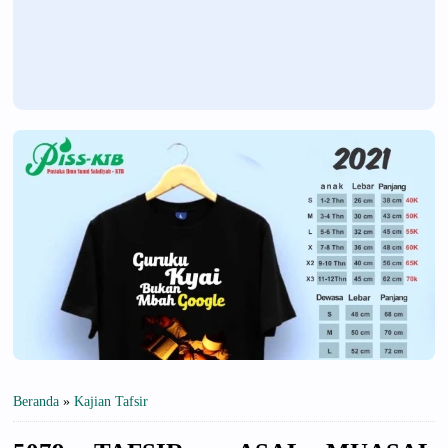
Beranda
»
Kajian Tafsir