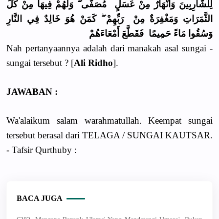
لِلشَّارِبِينَ وَأَنْهَارٌ مِنْ عَسَلٍ مُصَفًّى ۖ وَلَهُمْ فِيهَا مِنْ كُلِّ
الثَّمَرَاتِ وَمَغْفِرَةٌ مِنْ رَبِّهِمْ ۖ كَمَنْ هُوَ خَالِدٌ فِي النَّارِ
وَسُقُوا مَاءً حَمِيمًا فَقَطَّعَ أَمْعَاءَهُمْ
Nah pertanyaannya adalah dari manakah asal sungai -
sungai tersebut ? [
Ali Ridho
].
JAWABAN :
Wa'alaikum salam warahmatullah. Keempat sungai
tersebut berasal dari TELAGA / SUNGAI KAUTSAR.
- Tafsir Qurthuby :
BACA JUGA