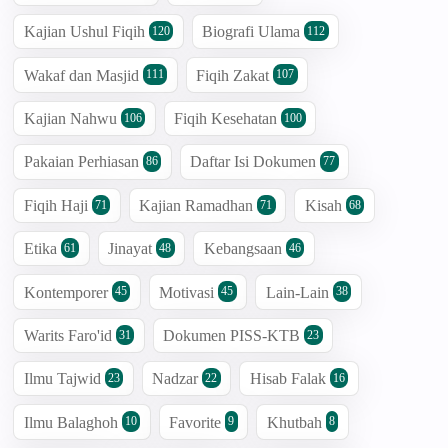
Kajian Ushul Fiqih
Biografi Ulama
120
112
Wakaf dan Masjid
Fiqih Zakat
111
107
Kajian Nahwu
Fiqih Kesehatan
106
100
Pakaian Perhiasan
Daftar Isi Dokumen
86
77
Fiqih Haji
Kajian Ramadhan
Kisah
71
71
68
Etika
Jinayat
Kebangsaan
61
48
46
Kontemporer
Motivasi
Lain-Lain
45
45
38
Warits Faro'id
Dokumen PISS-KTB
31
23
Ilmu Tajwid
Nadzar
Hisab Falak
23
22
16
Ilmu Balaghoh
Favorite
Khutbah
10
9
8