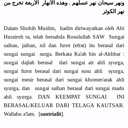
ونهر سيحان نهر عسلهم . وهذه الأنهار الأربعة تخرج من
نهر الكوثر
Dalam Shohih Muslim, hadits diriwayatkan oleh Abi
Hurairoh ra, telah bersabda Rosulullah SAW Sungai
saihan, jaihan, nil dan furot (efrat) itu berasal dari
sungai sungai surga. Berkata Ka'ab bin al-Akhbar :
sungai dajlah berasal dari sungai air ahli syurga,
sungai furot berasal dari sungai susu ahli syurga,
sungai mesir berasal dari sungai khomer/arak ahli
syurga, dan sungai saihan berasal dari sungai madu
ahli syurga. DAN KEEMPAT SUNGAI INI
BERASAL/KELUAR DARI TELAGA KAUTSAR.
Wallahu a'lam. [
santrialit
].