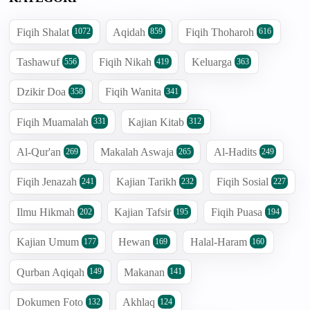
Fiqih Shalat
Aqidah
Fiqih Thoharoh
1072
859
616
Tashawuf
Fiqih Nikah
Keluarga
556
419
363
Dzikir Doa
Fiqih Wanita
358
341
Fiqih Muamalah
Kajian Kitab
331
312
Al-Qur'an
Makalah Aswaja
Al-Hadits
269
265
249
Fiqih Jenazah
Kajian Tarikh
Fiqih Sosial
241
232
227
Ilmu Hikmah
Kajian Tafsir
Fiqih Puasa
202
195
194
Kajian Umum
Hewan
Halal-Haram
177
169
160
Qurban Aqiqah
Makanan
149
141
Dokumen Foto
Akhlaq
132
124