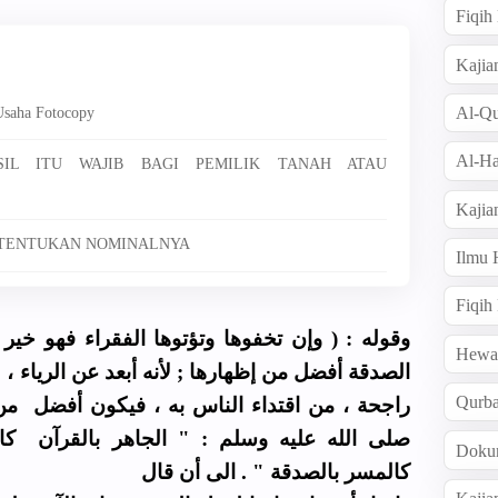
Fiqi
Kajia
Al-Qu
Usaha Fotocopy
Al-Ha
SIL ITU WAJIB BAGI PEMILIK TANAH ATAU
Kajia
DITENTUKAN NOMINALNYA
Ilmu
Fiqih
وقوله : ( وإن تخفوها وتؤتوها الفقراء فهو خير
Hew
الصدقة أفضل من إظهارها ; لأنه أبعد عن الرياء ،
Qurb
راجحة ، من اقتداء الناس به ، فيكون أفضل من 
صلى الله عليه وسلم : " الجاهر بالقرآن كال
Doku
كالمسر بالصدقة " . الى أن قال