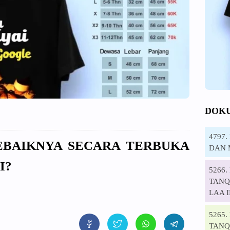
DOK
4797
SEBAIKNYA SECARA TERBUKA
DAN 
I?
5266
TANQI
LAA 
5265
TANQ