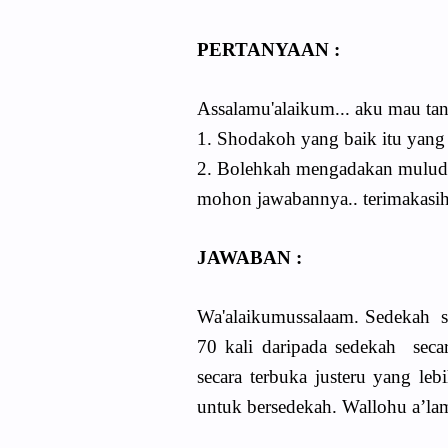
PERTANYAAN :
Assalamu'alaikum... aku mau tan
1. Shodakoh yang baik itu yang
2. Bolehkah mengadakan muluda
mohon jawabannya.. terimakasih
JAWABAN :
Wa'alaikumussalaam. Sedekah se
70 kali daripada sedekah seca
secara terbuka justeru yang leb
untuk bersedekah.
Wallohu a’l