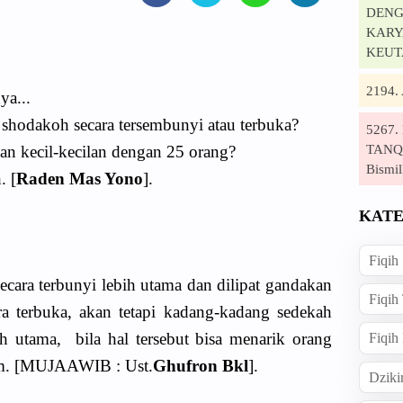
DENG
KARYA
KEUT
2194
ya...
 shodakoh secara tersembunyi atau terbuka?
5267
TANQI
n kecil-kecilan dengan 25 orang?
Bismil
. [
Raden Mas Yono
].
KATE
Fiqih
cara terbunyi lebih utama dan dilipat gandakan
Fiqih
ra terbuka, akan tetapi kadang-kadang sedekah
ih utama, bila hal tersebut bisa menarik orang
Fiqih
am. [MUJAAWIB : Ust.
Ghufron Bkl
].
Dziki