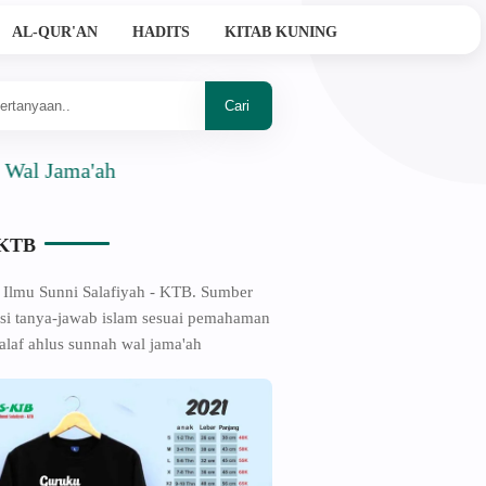
AL-QUR'AN
HADITS
KITAB KUNING
ama'ah
-KTB
 Ilmu Sunni Salafiyah - KTB. Sumber
si tanya-jawab islam sesuai pemahaman
alaf ahlus sunnah wal jama'ah