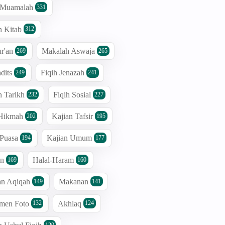
h Muamalah
331
n Kitab
312
r'an
Makalah Aswaja
269
265
dits
Fiqih Jenazah
249
241
n Tarikh
Fiqih Sosial
232
227
 Hikmah
Kajian Tafsir
202
195
 Puasa
Kajian Umum
194
177
an
Halal-Haram
169
160
an Aqiqah
Makanan
149
141
men Foto
Akhlaq
132
124
120