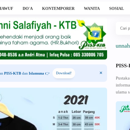
HAWUF
DO'A
KONTEMPORER
WANITA
SOSIAL
Ahlussunnah Wal J
PISS
han
PISS-KTB
dan
Islamuna
👉
Download!
Pustaka
informa
ulama s