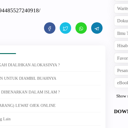
Warit
394485527240918/
Doku
Ilmu 
Hisab
Favor
KAH DIALIHKAN ALOKASINYA ?
Pesan
N UNTUK DIAMBIL BUAHNYA
eBook
G DIBENARKAN DALAM ISLAM ?
Show 
ARANG) LEWAT OJEK ONLINE
DOW
g Lain