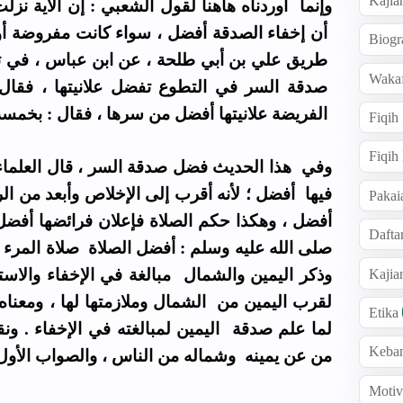
Kajia
وإنما أوردناه هاهنا لقول الشعبي : إن الآية نزل
أن إخفاء الصدقة أفضل ، سواء كانت مفروضة أو 
Biogr
طريق علي بن أبي طلحة ، عن ابن عباس ، في تفس
Wakaf
صدقة السر في التطوع تفضل علانيتها ، فقال
الفريضة علانيتها أفضل من سرها ، فقال : بخ .
Fiqih
Fiqih
وفي هذا الحديث فضل صدقة السر ، قال العلماء
فيها أفضل ؛ لأنه أقرب إلى الإخلاص وأبعد من الريا
Pakai
أفضل ، وهكذا حكم الصلاة فإعلان فرائضها أفضل 
Dafta
صلى الله عليه وسلم : أفضل الصلاة صلاة المرء ف :
وذكر اليمين والشمال مبالغة في الإخفاء والاست
Kaji
لقرب اليمين من الشمال وملازمتها لها ، ومعناه
Etika
لما علم صدقة اليمين لمبالغته في الإخفاء . و
Keba
من عن يمينه وشماله من الناس ، والصواب الأو .
Motiv