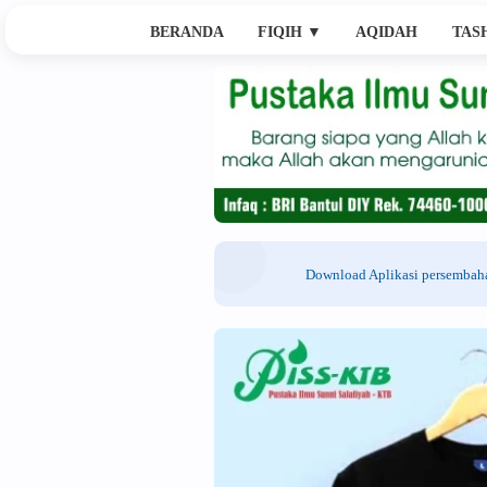
BERANDA
FIQIH
▼
AQIDAH
TAS
Download Aplikasi persemba