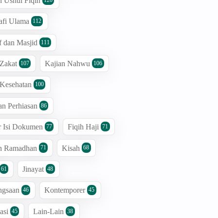
n Ushul Fiqih
afi Ulama
112
 dan Masjid
111
 Zakat
Kajian Nahwu
107
106
 Kesehatan
100
an Perhiasan
86
r Isi Dokumen
Fiqih Haji
77
71
an Ramadhan
Kisah
71
68
Jinayat
61
48
ngsaan
Kontemporer
46
45
asi
Lain-Lain
45
38