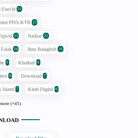
s Faro'id
31
men PISS-KTB
23
Tajwid
Nadzar
23
22
 Falak
Ilmu Balaghoh
16
10
ite
Khutbah
9
8
tren
Download
8
7
 Islami
Kitab Digital
7
6
more (+45)
NLOAD