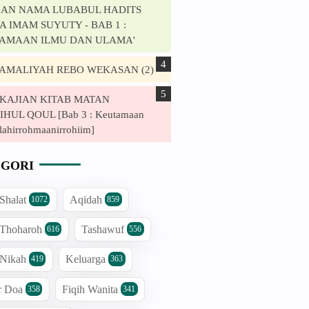
AN NAMA LUBABUL HADITS
 IMAM SUYUTY - BAB 1 :
AMAAN ILMU DAN ULAMA'
. AMALIYAH REBO WEKASAN (2)
. KAJIAN KITAB MATAN
HUL QOUL [Bab 3 : Keutamaan
lahirrohmaanirrohiim]
GORI
 Shalat
Aqidah
1072
859
 Thoharoh
Tashawuf
616
556
 Nikah
Keluarga
419
363
r Doa
Fiqih Wanita
358
341