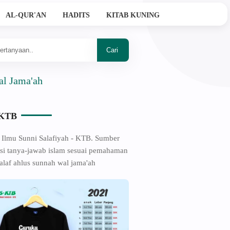
AL-QUR'AN
HADITS
KITAB KUNING
ah
-KTB
 Ilmu Sunni Salafiyah - KTB. Sumber
si tanya-jawab islam sesuai pemahaman
alaf ahlus sunnah wal jama'ah