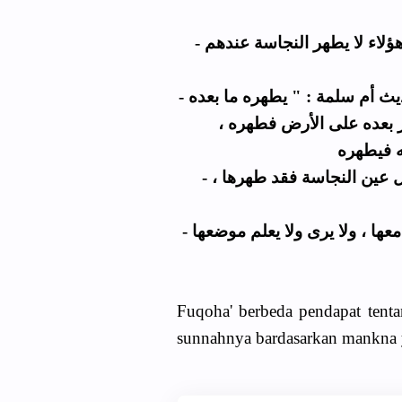
- وهو قول الشافعي ، وزفر ، وأحمد بن حنبل ، كل هؤلاء لا يطهر النجاسة عندهم
- وقال الأثرم : سمعت أحمد بن حنبل يسأل عن حديث أم سلمة : " يطهره ما بعده
" ، بعده على الأرض فطهره
- وقال أبو حنيفة ، وأبو يوسف ، ومحمد : كل ما أزال عين النجاسة فقد طهرها ،
- قالوا : ولو زالت بالشمس أو بغيرها حتى لا تدرك معها ، ولا يرى ولا يعلم موضعها
Fuqoha' berbeda pendapat tent
sunnahnya bardasarkan mankna yg