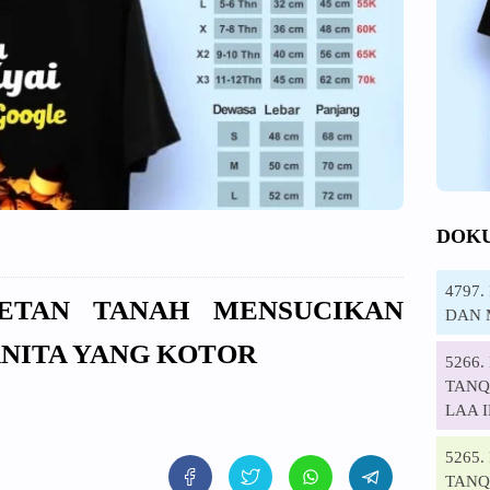
DOK
4797
ERETAN TANAH MENSUCIKAN
DAN 
NITA YANG KOTOR
5266
TANQI
LAA 
5265
TANQ