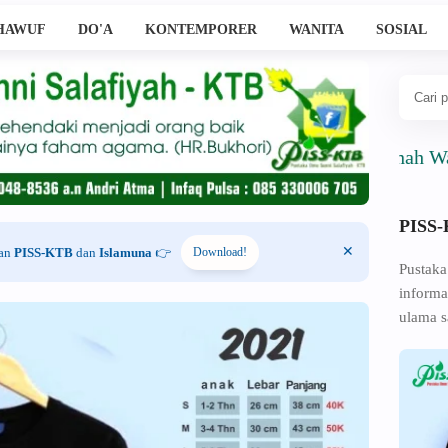
HAWUF
DO'A
KONTEMPORER
WANITA
SOSIAL
Ahlussunnah Wal Jama'
PISS
han
PISS-KTB
dan
Islamuna
👉
Download!
Pustaka
informa
ulama s