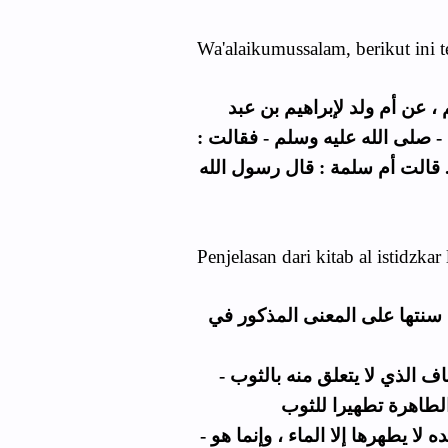
Wa'alaikumussalam, berikut ini t
 عن أم ولد لإبراهيم بن عبد
 - صلى الله عليه وسلم - فقالت
 قالت أم سلمة : قال رسول الله
Penjelasan dari kitab al istidzkar 
 سنتها على المعنى المذكور في
- فقال مالك : معناه في القشب اليابس والقذر الجاف الذي لا يتعلق منه بالثوب
- وهذا عنده ليس تطهيرا للنجاسة ؛ لأن النجاسة عنده لا يطهرها إلا الماء ، وإنما هو