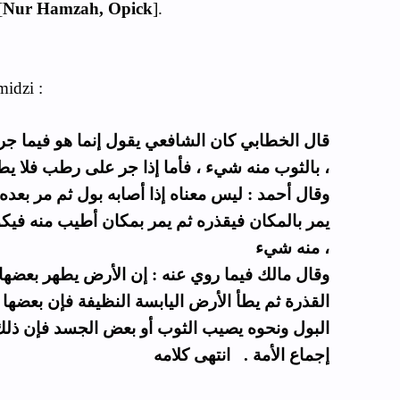
[
Nur Hamzah, Opick
].
midzi :
قال الخطابي كان الشافعي يقول إنما هو فيما جر 
بالثوب منه شيء ، فأما إذا جر على رطب فلا يطهره إلا بالغسل ،
وقال أحمد : ليس معناه إذا أصابه بول ثم مر بعده
يمر بالمكان فيقذره ثم يمر بمكان أطيب منه فيكون
منه شيء ،
وقال مالك فيما روي عنه : إن الأرض يطهر بعضها ب
القذرة ثم يطأ الأرض اليابسة النظيفة فإن بعضها 
البول ونحوه يصيب الثوب أو بعض الجسد فإن ذلك ل
إجماع الأمة . انتهى كلامه