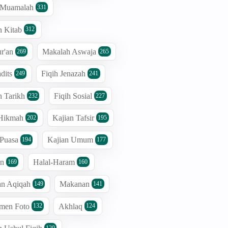
h Muamalah
331
n Kitab
312
r'an
Makalah Aswaja
269
265
dits
Fiqih Jenazah
249
241
n Tarikh
Fiqih Sosial
232
227
 Hikmah
Kajian Tafsir
202
195
 Puasa
Kajian Umum
194
177
an
Halal-Haram
169
160
an Aqiqah
Makanan
149
141
men Foto
Akhlaq
132
124
120