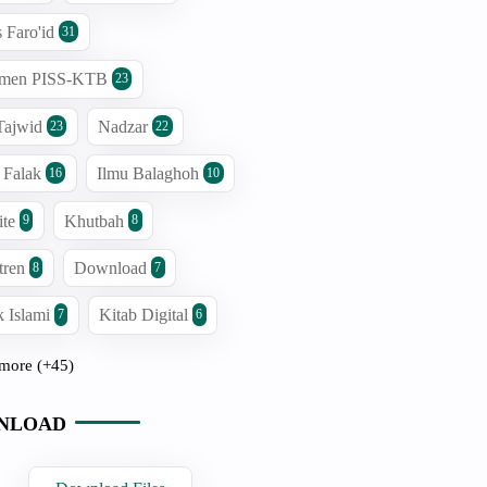
s Faro'id
31
men PISS-KTB
23
Tajwid
Nadzar
23
22
 Falak
Ilmu Balaghoh
16
10
ite
Khutbah
9
8
tren
Download
8
7
 Islami
Kitab Digital
7
6
more (+45)
NLOAD