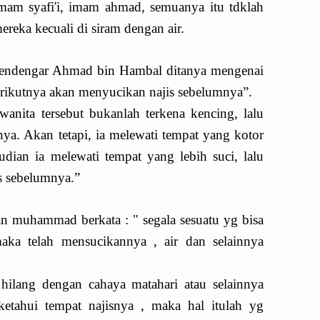
imam syafi'i, imam ahmad, semuanya itu tdklah
reka kecuali di siram dengan air.
 mendengar Ahmad bin Hambal ditanya mengenai
rikutnya akan menyucikan najis sebelumnya”.
anita tersebut bukanlah terkena kencing, lalu
nya. Akan tetapi, ia melewati tempat yang kotor
dian ia melewati tempat yang lebih suci, lalu
s sebelumnya.”
n muhammad berkata : " segala sesuatu yg bisa
aka telah mensucikannya , air dan selainnya
b hilang dengan cahaya matahari atau selainnya
iketahui tempat najisnya , maka hal itulah yg