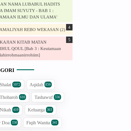
AN NAMA LUBABUL HADITS
 IMAM SUYUTY - BAB 1 :
AMAAN ILMU DAN ULAMA'
. AMALIYAH REBO WEKASAN (2)
. KAJIAN KITAB MATAN
HUL QOUL [Bab 3 : Keutamaan
lahirrohmaanirrohiim]
GORI
 Shalat
Aqidah
1072
859
 Thoharoh
Tashawuf
616
556
 Nikah
Keluarga
419
363
r Doa
Fiqih Wanita
358
341