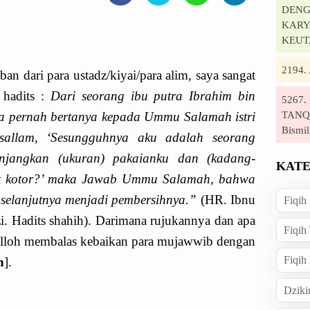
DENG
KARYA
KEUT
2194
 dari para ustadz/kiyai/para alim, saya sangat
 hadits :
Dari seorang ibu putra Ibrahim bin
5267
TANQI
a pernah bertanya kepada Ummu Salamah istri
Bismil
 sallam, ‘Sesungguhnya aku adalah seorang
jangkan (ukuran) pakaianku dan (kadang-
KATE
pat kotor?’ maka Jawab Ummu Salamah, bahwa
selanjutnya menjadi pembersihnya.”
(HR. Ibnu
Fiqih
. Hadits shahih). Darimana rujukannya dan apa
Fiqih
lloh membalas kebaikan para mujawwib dengan
Fiqih
n
].
Dziki