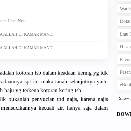
Warit
hadap Umat Nya
Doku
Ilmu 
A ALLAH DI KAMAR MANDI
Hisab
A ALLAH DI KAMAR MANDI
Favor
adalah kotoran tsb dalam keadaan kering yg tdk
Pesan
adaannya spt itu maka tanah selanjutnya yaitu
eBook
h baju yg terkena kotoran kering tsb.
Show 
ik bukanlah penyucian thd najis, karena najis
mensucikannya kecuali air, hanya saja dalam
DOW
.