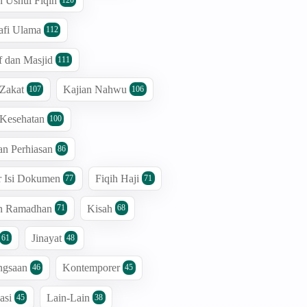
n Ushul Fiqih
afi Ulama
112
 dan Masjid
111
 Zakat
Kajian Nahwu
107
106
 Kesehatan
100
an Perhiasan
86
r Isi Dokumen
Fiqih Haji
77
71
an Ramadhan
Kisah
71
68
Jinayat
61
48
ngsaan
Kontemporer
46
45
asi
Lain-Lain
45
38