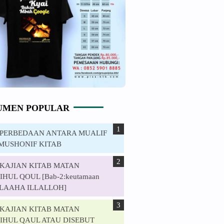
UMEN POPULAR
. PERBEDAAN ANTARA MUALIF
MUSHONIF KITAB
. KAJIAN KITAB MATAN
HUL QOUL [Bab-2:keutamaan
ILAAHA ILLALLOH]
. KAJIAN KITAB MATAN
IHUL QAUL ATAU DISEBUT