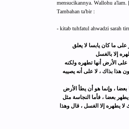
mensucikannya. Wallohu a'lam. 
Tambahan ta'bir :
- kitab tuhfatul ahwadzi sarah tir
على ما كان يابسا لا يعلق
 على الأرض أنها تطهره ولكنه
 هذا بذاك ، لا على أنه يصيبه
عضا ، وإنما هو أن يطأ الأرض
يطهر بعضا ، فأما النجاسة مثل
ا يطهره إلا الغسل ، قال وهذا