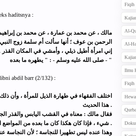
Fiqi
eks haditsnya :
Kajia
Al-Qu
مالك ، عن محمد بن عمارة ، عن محمد بن إبراهيم ،
الرحمن بن عوف ؛ أنها سألت أم سلمة زوج النبي :
Al-Ha
إني امرأة أطيل ذيلي ، وأمشي في المكان القذر .
Kajia
- صلى الله عليه وسلم - : " يطهره ما بعده "
Ilmu
libni abdil barr (2/132) :
Fiqih
اختلف الفقهاء في طهارة الذيل للمرأة ، وأن ذلك
Hew
هذا الحديث .
Qurb
شيء ، فإذا كان هكذا كان ما بعده من المواضع الطاهرة تطهيرا للثوب .
Doku