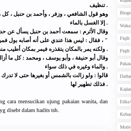
Kajia
تنظيف .
Biogr
إلا الغسل بالماء .
Wakaf
Fiqih
فقال : ليس هذا عندي على أنه أصابه بول فمر  ،
ولكنه يمر بالمكان يتقذره فيمر بمكان أطيب منه فيطهره .
Fiqih
Pakai
والماء وغيره في ذلك سواء .
Dafta
فذلك تطهير لها .
Kaji
ang cara mensucikan ujung pakaian wanita, dan
Etika
 disebt dalam hadits tsb.
Keba
Motiv