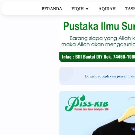
BERANDA
FIQIH
▼
AQIDAH
TAS
Download Aplikasi persemba