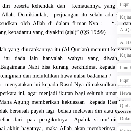
Fiqi
u diri beserta kehendak dan kemauannya yang selal
Allah. Demikianlah, perjuangan itu selalu ada sampa
Kajia
maksudkan oleh Allah di dalam firman-Nya : “… da
Al-Qu
ng kepadamu yang diyakini (ajal)” (QS 15:99)
Al-Ha
dalah yang diucapkannya itu (Al Qur’an) menurut kemaua
Kajia
itu tiada lain hanyalah wahyu yang diwahyuka
“Bagaimana Nabi bisa kurang berkhidmat kepada Allah
Ilmu
keinginan dan meluluhkan hawa nafsu badaniah ?
Fiqih
ah menyatakan ini kepada Rasul-Nya dimaksudkan untu
rkara ini, agar menjadi ikutan bagi seluruh umatnya d
Hew
 Maha Agung memberikan kekuasaan kepada Rasul-Ny
Qurb
idak bersusah payah lagi beliau melawan diri atau egony
Doku
eliau dari para pengikutnya. Apabila si mu’min teru
ai akhir hayatnya, maka Allah akan memberinya surga