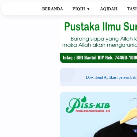
BERANDA
FIQIH
▼
AQIDAH
TAS
Download Aplikasi persemba