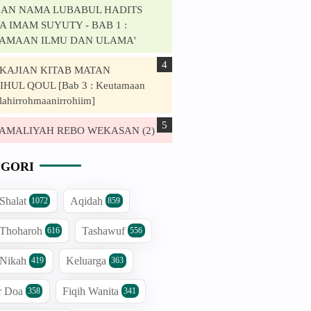
AN NAMA LUBABUL HADITS
 IMAM SUYUTY - BAB 1 :
AMAAN ILMU DAN ULAMA'
. KAJIAN KITAB MATAN
HUL QOUL [Bab 3 : Keutamaan
n
lahirrohmaanirrohiim]
a
. AMALIYAH REBO WEKASAN (2)
,
n
GORI
a
 Shalat
Aqidah
1072
859
n
 Thoharoh
Tashawuf
616
556
g
 Nikah
Keluarga
419
363
r Doa
Fiqih Wanita
358
341
n