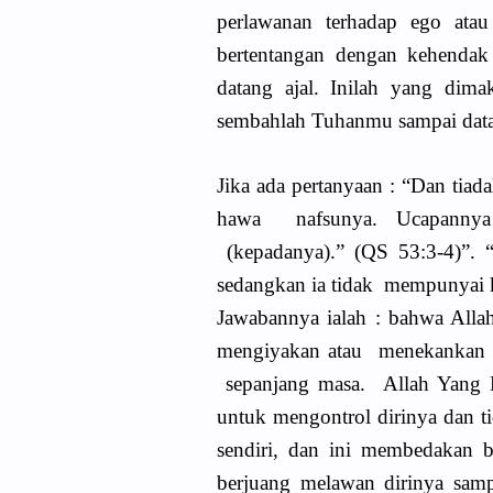
perlawanan terhadap ego ata
bertentangan dengan kehendak 
datang ajal. Inilah yang di
sembahlah Tuhanmu sampai data
Jika ada pertanyaan : “Dan tia
hawa nafsunya. Ucapannya 
(kepadanya).” (QS 53:3-4)”. 
sedangkan ia tidak mempunyai 
Jawabannya ialah : bahwa All
mengiyakan atau menekankan pe
sepanjang masa. Allah Yang
untuk mengontrol dirinya dan t
sendiri, dan ini membedakan b
berjuang melawan dirinya samp