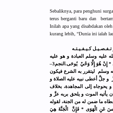
Sebaliknya, para penghuni surga
terus berganti baru dan berta
Inilah apa yang disabdakan o
kurang lebih, “Dunia ini ialah l
ـفـصـيـل كـيـفـيـتـه
عليه وسلم العبادة و هو عليه
والصلاة و السلام لا هوى له وَمَا يَنطِقُ عَنِ الْهَوَى * إِنْ هُوَ إِلَّا وَحْيٌ يُوحَى.النجم3–
4.  وسلم ليتقرر به الشرع فيكون
َ و جلَّ أعطى نبيه عليه الصلاة و
و يحوجاه إلى المجاهدة، بخلاف
يأتيه الموت و يلحق بربه عزَّ و
اه ما ضمن له من الجنة، لقوله
ْسَ عَنِ الْهَوَى * فَإِنَّ الْجَنَّةَ هِيَ