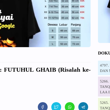
DOK
4797
: FUTUHUL GHAIB (Risalah ke-
DAN 
5266
TANQI
LAA 
5265
TANQ