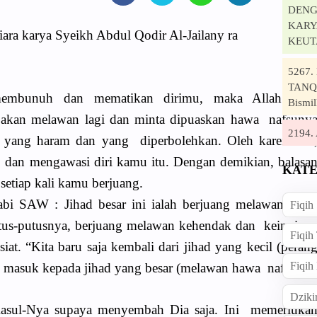
DENG
KARYA
ara karya Syeikh Abdul Qodir Al-Jailany ra
KEUT
5267
TANQI
membunuh dan mematikan dirimu, maka Allah aka
Bismil
akan melawan lagi dan minta dipuaskan hawa nafsuny
2194
ra yang haram dan yang diperbolehkan. Oleh karena itu
 dan mengawasi diri kamu itu. Dengan demikian, balasa
KATE
etiap kali kamu berjuang.
abi SAW : Jihad besar ini ialah berjuang melawan haw
Fiqih
putus-putusnya, berjuang melawan kehendak dan keingina
Fiqih
t. “Kita baru saja kembali dari jihad yang kecil (peran
Fiqih
 masuk kepada jihad yang besar (melawan hawa nafsu).”
Dziki
Rasul-Nya supaya menyembah Dia saja. Ini memerluka