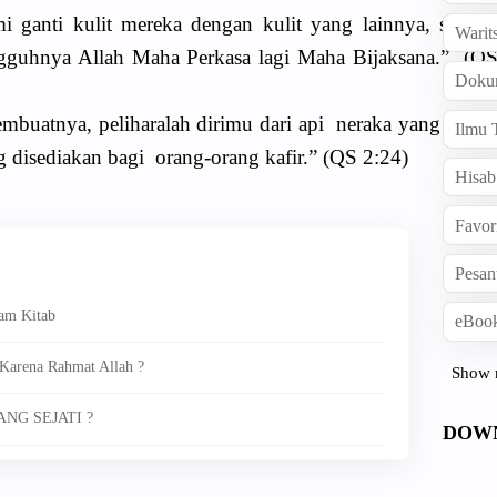
i ganti kulit mereka dengan kulit yang lainnya, supay
Warit
gguhnya Allah Maha Perkasa lagi Maha Bijaksana.” (Q
Doku
mbuatnya, peliharalah dirimu dari api neraka yang baha
Ilmu 
 disediakan bagi orang-orang kafir.” (QS 2:24)
Hisab
Favor
Pesan
am Kitab
eBook
Karena Rahmat Allah ?
Show 
NG SEJATI ?
DOW