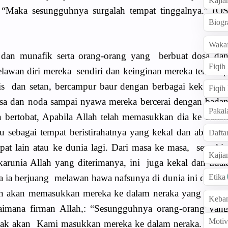
Kajia
 “Maka sesungguhnya surgalah tempat tinggalnya.” (Q
Biogr
Wakaf
r dan munafik serta orang-orang yang berbuat dosa da
Fiqih
elawan diri mereka sendiri dan keinginan mereka terhada
lis dan setan, bercampur baur dengan berbagai kekufura
Fiqih
osa dan noda sampai nyawa mereka bercerai dengan bada
Pakai
 bertobat, Apabila Allah telah memasukkan dia ke dala
tu sebagai tempat beristirahatnya yang kekal dan abadi. I
Dafta
at lain atau ke dunia lagi. Dari masa ke masa, semaki
Kaji
arunia Allah yang diterimanya, ini juga kekal dan tida
Etika
a ia berjuang melawan hawa nafsunya di dunia ini denga
lah akan memasukkan mereka ke dalam neraka yang penu
Keba
aimana firman Allah,: “Sesungguhnya orang-orang yan
Motiv
elak akan Kami masukkan mereka ke dalam neraka. Setia