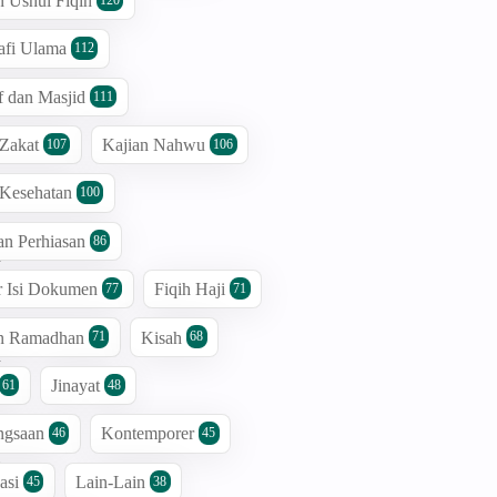
n Ushul Fiqih
S
afi Ulama
112
 dan Masjid
111
n
 Zakat
Kajian Nahwu
107
106
p
n
 Kesehatan
100
n
an Perhiasan
86
m
a
r Isi Dokumen
Fiqih Haji
77
71
n
an Ramadhan
Kisah
71
68
k
Jinayat
n
61
48
h
ngsaan
Kontemporer
46
45
g
asi
Lain-Lain
45
38
p