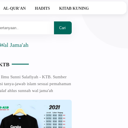
AL-QUR'AN
HADITS
KITAB KUNING
a'ah
-KTB
 Ilmu Sunni Salafiyah - KTB. Sumber
si tanya-jawab islam sesuai pemahaman
alaf ahlus sunnah wal jama'ah