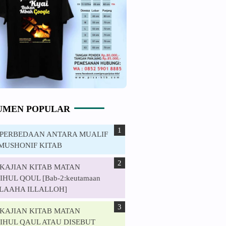
UMEN POPULAR
. PERBEDAAN ANTARA MUALIF
MUSHONIF KITAB
. KAJIAN KITAB MATAN
HUL QOUL [Bab-2:keutamaan
ILAAHA ILLALLOH]
. KAJIAN KITAB MATAN
IHUL QAUL ATAU DISEBUT