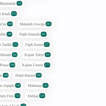
h Muamalah
331
u
i
n Kitab
312
n
r'an
Makalah Aswaja
269
265
dits
Fiqih Jenazah
249
241
n
n Tarikh
Fiqih Sosial
232
227
n
,
 Hikmah
Kajian Tafsir
202
195
 Puasa
Kajian Umum
194
177
k
i
an
Halal-Haram
169
160
a
an Aqiqah
Makanan
149
141
a
men Foto
Akhlaq
132
124
s
,
120