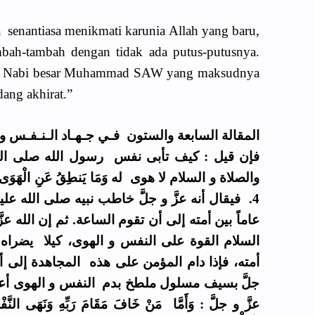
 senantiasa menikmati karunia Allah yang baru,
mbah-tambah dengan tidak ada putus-putusnya.
leh Nabi besar Muhammad SAW yang maksudnya
adang akhirat.”
المقالة السابعة والستون فـي جـهـاد الـنـفـس و ت
فإن قيل : كيف تأبى نفس رسول الله صلى الله 
فيقال أنه عزَّ و جلَّ خاطب نبيه صلى الله عليه
عاماً بين أمته إلى أن تقوم الساعة. ثم إن الله عزّ
السلام القوة على النفس و الهوى، كيلا يضراه 
أمته، فإذا دام المؤمن على هذه المجاهدة إلى أن 
جلَّ بسيف مسلول ملطخ بدم النفس و الهوى أعط
عزَّ و جلَّ : وَأَمَّا مَنْ خَافَ مَقَامَ رَبِّهِ وَنَهَى النَّف