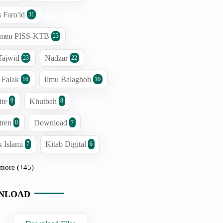
a
s Faro'id
31
S
men PISS-KTB
23
n
Tajwid
Nadzar
23
22
 Falak
Ilmu Balaghoh
16
10
ite
Khutbah
9
8
tren
Download
8
7
 Islami
Kitab Digital
7
6
more (+45)
NLOAD