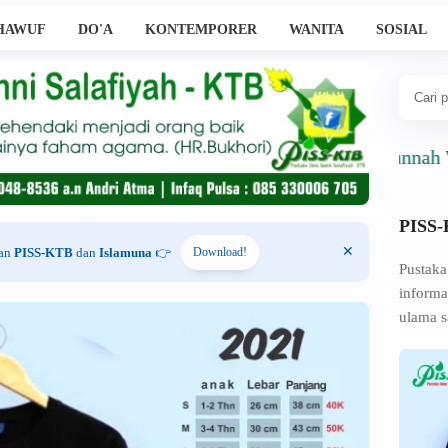
HAWUF
DO'A
KONTEMPORER
WANITA
SOSIAL
Ahlussunnah Wal Jam
PISS
han
PISS-KTB
dan
Islamuna
👉
Download!
Pustaka
informa
ulama s