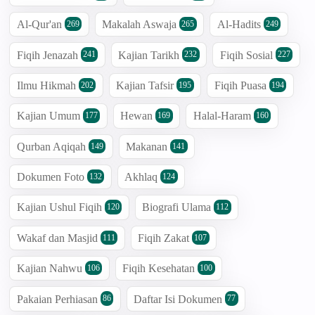
Al-Qur'an
Makalah Aswaja
Al-Hadits
269
265
249
Fiqih Jenazah
Kajian Tarikh
Fiqih Sosial
241
232
227
Ilmu Hikmah
Kajian Tafsir
Fiqih Puasa
202
195
194
Kajian Umum
Hewan
Halal-Haram
177
169
160
Qurban Aqiqah
Makanan
149
141
Dokumen Foto
Akhlaq
132
124
Kajian Ushul Fiqih
Biografi Ulama
120
112
Wakaf dan Masjid
Fiqih Zakat
111
107
Kajian Nahwu
Fiqih Kesehatan
106
100
Pakaian Perhiasan
Daftar Isi Dokumen
86
77