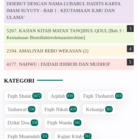
DISEBUT DENGAN NAMA LUBABUL HADITS KARYA
IMAM SUYUTY - BAB 1 : KEUTAMAAN ILMU DAN
ULAMA'
5267. KAJIAN KITAB MATAN TANQIHUL QOUL [Bab 3 :
Keutamaan Bismillahirrohmaanirrohiim]
2194. AMALIYAH REBO WEKASAN (2)
4177. NAHWU : FAIDAH IDHROB DAN MUDHOF
KATEGORI
Fiqih Shalat
Aqidah
Fiqih Thoharoh
1072
859
616
Tashawuf
Fiqih Nikah
Keluarga
556
419
363
Dzikir Doa
Fiqih Wanita
358
341
Fiqih Muamalah
Kajian Kitab
331
312