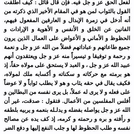
لفعل الحق عز و جل فيه. فإن قال قائل : كيف أطلقت
القول بالثواب لمن هو في المقام الأخير الذي ذكرته من
أنه أدخل في زمرة الإبدال و العارفين المفعول فيهم،
الفانين عن الخلق و الأنفس و الأهوية و الإرادات و
الحظوظ و الأماني و الأعواض على العمال الذين يرون
جميع طاعاتهم و عباداتهم فضلاً من الله عز و جل و نعمة
و رحمة و توفيقا و تيسيراً منه عز و جل ويعتقدون أنهم
عبيد الله عز و جل ، و العبد لا يستحق على مولاه حقاً، إذ
هو برمته مع حركاته و سكناته و أكسابه ملك لمولاه،
فكيف يقال في حقه يثاب و هو لا يطلب ثواباً و لا عوضاً
على فعله و لا يرى له عملاً، بل يرى نفسه من البطالين و
أفلس المفلسين من الأعمال. فتقول : صدقت، غير أن
الله عز و جل يواصله بفضله و يدلـله بنعمه و يربيه بلطفه
و رأفته و بره و رحمته و كرمه، إذ كف يده عن مصالح
نفسه و طلب الحظوظ لها و جلب النفع إليها و دفع الضر