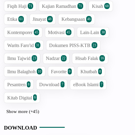
Fiqih Haji
Kajian Ramadhan
Kisah
71
71
68
Etika
Jinayat
Kebangsaan
61
48
46
Kontemporer
Motivasi
Lain-Lain
45
45
38
Warits Faro'id
Dokumen PISS-KTB
31
23
Ilmu Tajwid
Nadzar
Hisab Falak
23
22
16
Ilmu Balaghoh
Favorite
Khutbah
10
9
8
Pesantren
Download
eBook Islami
8
7
7
Kitab Digital
6
Show more (+45)
DOWNLOAD