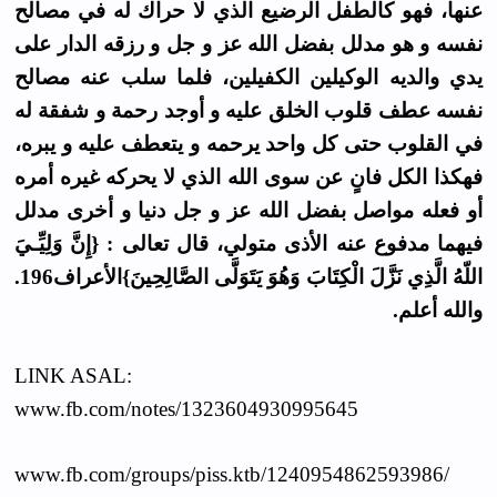
عنها، فهو كالطفل الرضيع الذي لا حراك له في مصالح
نفسه و هو مدلل بفضل الله عز و جل و رزقه الدار على
يدي والديه الوكيلين الكفيلين، فلما سلب عنه مصالح
نفسه عطف قلوب الخلق عليه و أوجد رحمة و شفقة له
في القلوب حتى كل واحد يرحمه و يتعطف عليه و يبره،
فهكذا الكل فانٍ عن سوى الله الذي لا يحركه غيره أمره
أو فعله مواصل بفضل الله عز و جل دنيا و أخرى مدلل
فيهما مدفوع عنه الأذى متولي، قال تعالى : {إِنَّ وَلِيِّـيَ
اللّهُ الَّذِي نَزَّلَ الْكِتَابَ وَهُوَ يَتَوَلَّى الصَّالِحِينَ}الأعراف196.
والله أعلم.
LINK ASAL:
www.fb.com/notes/1323604930995645
www.fb.com/groups/piss.ktb/1240954862593986/