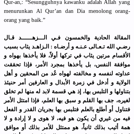
Qur-an,: “Sesungguhnya kawanku adalah Allah yang
menurunkan Al Qur’an dan Dia menolong orang-
orang yang baik.”
المقالة الحادية والخمسون فـي الـــزهــــــد قـال
رضـي الله تـعـالى عـنـه و أرضـاه : الـزاهـد يثاب بسبب
الأقسام مرتين يثاب في تركها أولاً، فلا يأخذها بهواه و
موافقة النفس، بل يأخذها بمجرد الأمر، فإذا تحققت
عداوته لنفسه و مخالفته لهواه عُد من المحقين و أهل
الولاية و أدخل في زمرة الأبدال و العارفين أمر حنيئذ
بتناولها و التلبس بها، إذ هي قسمة لابد له منها لم تخلق
لغيره، جف بها القلم و سبق بها العلم، فإذا امتثل الأمر
فتناول أو أطلع بالعلم فتلبس بها بجريان القدر و الفعل
فيه من غيري أن يكون هو فيه، لا هوى و لا إرادة و لا
همة أثيب بذلك ثانياً، هو ممتثل للأمر بذلك أو موافق